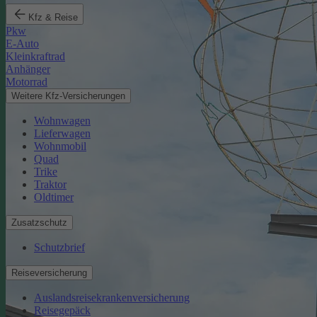
Kfz & Reise
Pkw
E-Auto
Kleinkraftrad
Anhänger
Motorrad
Weitere Kfz-Versicherungen
Wohnwagen
Lieferwagen
Wohnmobil
Quad
Trike
Traktor
Oldtimer
Zusatzschutz
Schutzbrief
Reiseversicherung
Auslandsreisekrankenversicherung
Reisegepäck