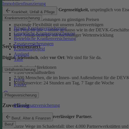
Immobilienfinanzierung
Als
Versicherungsverein auf Gegenseitigkeit,
ursprünglich von Eise
Krankheit, Unfall & Pflege
Krankenversicherung
überzeugende Leistungen zu günstigen Preisen
maximale Flexibilität mit unseren Jahresverträgen
Private Krankenversicherung
ein Preis für alle – online genauso wie in der DEVK-Geschäftss
Gesetzliche Krankenversicherung
faire Anlagestrategie mit nachhaltiger Wertentwicklung
Betriebliche Krankenversicherung
Zusatzversicherungen
Serviceorientiert
Krankentagegeld
Ausland
Digital
,
telefonisch
, oder
vor Ort
: Wir sind für Sie da.
Tiere
19 Regionaldirektionen
Unfallversicherung
1.200 Geschäftsstellen
7.500 Menschen, die im Innen- und Außendienst für die DEVK
Privat
Kundenservice: 24 Stunden am Tag, 7 Tage die Woche
Kinder
Beratung finden
Pflegeversicherung
Zuverlässig
Pflegezusatzversicherung
Wir sind ein
starker und zuverlässiger Partner.
Beruf, Alter & Finanzen
Beruf
kurze Wege im Schadenfall: über 4.000 Partnerwerkstätten und 