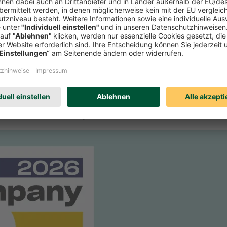
r Zeitschrift Focus-Money die Verbraucherfreundlichkeit deutscher Se