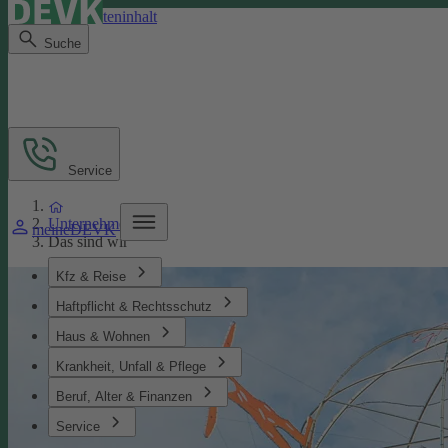
Direkt zum Seiteninhalt
Suche
Service
Unternehmen
meineDEVK
Das sind wir
Kfz & Reise
Haftpflicht & Rechtsschutz
Haus & Wohnen
Krankheit, Unfall & Pflege
Beruf, Alter & Finanzen
Service