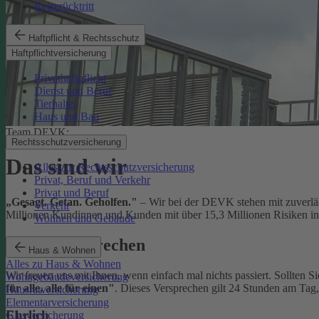
Reiserücktritt
Haftpflicht & Rechtsschutz
Haftpflichtversicherung
Privathaftpflicht
Dienst und Beruf
Tierhalter
Haus und Bau
Team DEVK:
Rechtsschutzversicherung
Das sind wir
Alles zur Rechtsschutzversicherung
Privat, Beruf und Verkehr
Privat und Beruf
„Gesagt. Getan. Geholfen."
– Wir bei der DEVK stehen mit zuverläs
Verkehr
Millionen Kundinnen und Kunden mit über 15,3 Millionen Risiken in 
Wohnen und Gebäude
Unser Versprechen
Haus & Wohnen
Alles zu Haus & Wohnen
Wir freuen uns mit Ihnen, wenn einfach mal nichts passiert. Sollten S
Wohngebäudeversicherung
für alle, alle für einen"
. Dieses Versprechen gilt 24 Stunden am Tag
Hausratversicherung
Elementarversicherung
Ehrlich
Glasversicherung