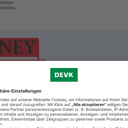
truktur
orteilen.