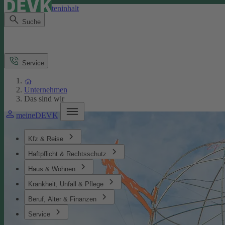
Direkt zum Seiteninhalt
Suche
Service
Unternehmen
Das sind wir
meineDEVK
Kfz & Reise
Haftpflicht & Rechtsschutz
Haus & Wohnen
Krankheit, Unfall & Pflege
Beruf, Alter & Finanzen
Service