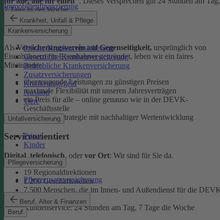
für alle, alle für einen"
. Dieses Versprechen gilt 24 Stunden am Tag,
Immobilienfinanzierung
7 Tage in der Woche.
Krankheit, Unfall & Pflege
Ehrlich
Krankenversicherung
Als
Versicherungsverein auf Gegenseitigkeit,
ursprünglich von
Private Krankenversicherung
Eisenbahnern für Eisenbahner gegründet, leben wir ein faires
Gesetzliche Krankenversicherung
Miteinander.
Betriebliche Krankenversicherung
Zusatzversicherungen
überzeugende Leistungen zu günstigen Preisen
Krankentagegeld
maximale Flexibilität mit unseren Jahresverträgen
Ausland
ein Preis für alle – online genauso wie in der DEVK-
Tiere
Geschäftsstelle
faire Anlagestrategie mit nachhaltiger Wertentwicklung
Unfallversicherung
Serviceorientiert
Privat
Kinder
Digital
,
telefonisch
, oder
vor Ort
: Wir sind für Sie da.
Pflegeversicherung
19 Regionaldirektionen
Pflegezusatzversicherung
1.200 Geschäftsstellen
7.500 Menschen, die im Innen- und Außendienst für die DEV
arbeiten
Beruf, Alter & Finanzen
Kundenservice: 24 Stunden am Tag, 7 Tage die Woche
Beruf