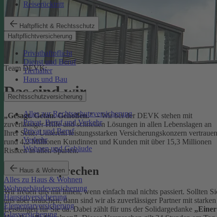
Reiserücktritt
Haftpflicht & Rechtsschutz
Haftpflichtversicherung
Privathaftpflicht
Dienst und Beruf
Team DEVK:
Tierhalter
Haus und Bau
Das sind wir
Rechtsschutzversicherung
Alles zur Rechtsschutzversicherung
„Gesagt. Getan. Geholfen."
– Wir bei der DEVK stehen mit
Privat, Beruf und Verkehr
zuverlässiger Hilfe und schnellen Lösungen in allen Lebenslagen an
Privat und Beruf
Ihrer Seite. Unserem leistungsstarken Versicherungskonzern vertraue
Verkehr
rund 4,2 Millionen Kundinnen und Kunden mit über 15,3 Millionen
Wohnen und Gebäude
Risiken in allen Sparten.
Unser Versprechen
Haus & Wohnen
Alles zu Haus & Wohnen
Wohngebäudeversicherung
Wir freuen uns mit Ihnen, wenn einfach mal nichts passiert. Sollten Si
Hausratversicherung
uns aber brauchen, dann sind wir als zuverlässiger Partner mit starken
Elementarversicherung
Leistungen für Sie da. Dabei zählt für uns der Solidargedanke
„Einer
Glasversicherung