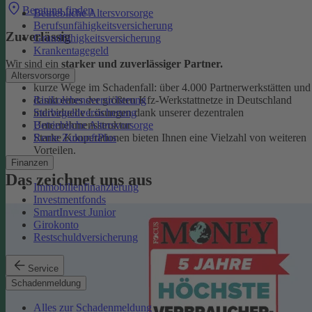
Beratung finden
Betriebliche Altersvorsorge
Berufsunfähigkeitsversicherung
Zuverlässig
Grundfähigkeitsversicherung
Krankentagegeld
Wir sind ein
starker und zuverlässiger Partner.
Altersvorsorge
kurze Wege im Schadenfall: über 4.000 Partnerwerkstätten und
Risikolebensversicherung
damit eines der größten Kfz-Werkstattnetze in Deutschland
Sterbegeldversicherung
individuelle Lösungen dank unserer dezentralen
Betriebliche Altersvorsorge
Unternehmensstruktur
Rente ZukunftPlus
Starke Kooperationen bieten Ihnen eine Vielzahl von weiteren
Vorteilen.
Finanzen
Das zeichnet uns aus
Immobilienfinanzierung
Investmentfonds
SmartInvest Junior
Girokonto
Restschuldversicherung
Service
Schadenmeldung
Alles zur Schadenmeldung