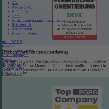
Kfz
Rechtsschutz
Haftpflicht
Unfall
Auslandsreisekrankenversicherung
Reisegepäck
Reiserücktritt
Haus und Wohnen
meineDEVK
Kontakt
Kundendaten ändern
Höchste Verbraucherorientierung
Bescheinigungen
Kündigung
Wir sind für Sie da.
Das Analysehaus ServiceValue hat im Auftrag
Produktservices
der Zeitschrift Focus-Money die Verbraucherfreundlichkeit deutscher
Wissenswertes
Serviceversicherer bewertet. Die DEVK wird dabei als Testsieger
Leichte Sprache
ausgezeichnet.