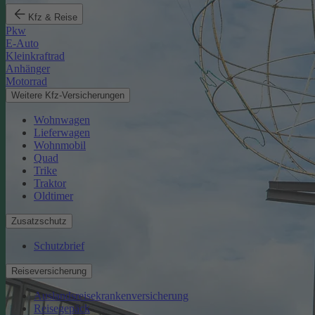
Kfz & Reise
Pkw
E-Auto
Kleinkraftrad
Anhänger
Motorrad
Weitere Kfz-Versicherungen
Wohnwagen
Lieferwagen
Wohnmobil
Quad
Trike
Traktor
Oldtimer
Zusatzschutz
Schutzbrief
Reiseversicherung
Auslandsreisekrankenversicherung
Reisegepäck