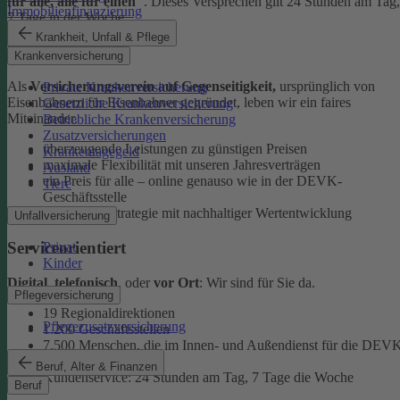
für alle, alle für einen"
. Dieses Versprechen gilt 24 Stunden am Tag,
Immobilienfinanzierung
7 Tage in der Woche.
Krankheit, Unfall & Pflege
Ehrlich
Krankenversicherung
Als
Versicherungsverein auf Gegenseitigkeit,
ursprünglich von
Private Krankenversicherung
Eisenbahnern für Eisenbahner gegründet, leben wir ein faires
Gesetzliche Krankenversicherung
Miteinander.
Betriebliche Krankenversicherung
Zusatzversicherungen
überzeugende Leistungen zu günstigen Preisen
Krankentagegeld
maximale Flexibilität mit unseren Jahresverträgen
Ausland
ein Preis für alle – online genauso wie in der DEVK-
Tiere
Geschäftsstelle
faire Anlagestrategie mit nachhaltiger Wertentwicklung
Unfallversicherung
Serviceorientiert
Privat
Kinder
Digital
,
telefonisch
, oder
vor Ort
: Wir sind für Sie da.
Pflegeversicherung
19 Regionaldirektionen
Pflegezusatzversicherung
1.200 Geschäftsstellen
7.500 Menschen, die im Innen- und Außendienst für die DEV
arbeiten
Beruf, Alter & Finanzen
Kundenservice: 24 Stunden am Tag, 7 Tage die Woche
Beruf