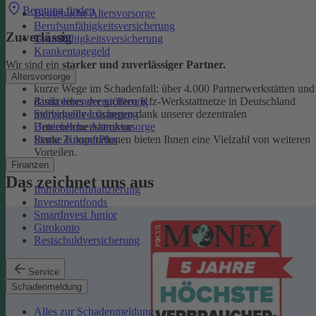
Beratung finden
Betriebliche Altersvorsorge
Berufsunfähigkeitsversicherung
Zuverlässig
Grundfähigkeitsversicherung
Krankentagegeld
Wir sind ein
starker und zuverlässiger Partner.
Altersvorsorge
kurze Wege im Schadenfall: über 4.000 Partnerwerkstätten und
Risikolebensversicherung
damit eines der größten Kfz-Werkstattnetze in Deutschland
Sterbegeldversicherung
individuelle Lösungen dank unserer dezentralen
Betriebliche Altersvorsorge
Unternehmensstruktur
Rente ZukunftPlus
Starke Kooperationen bieten Ihnen eine Vielzahl von weiteren
Vorteilen.
Finanzen
Das zeichnet uns aus
Immobilienfinanzierung
Investmentfonds
SmartInvest Junior
Girokonto
Restschuldversicherung
Service
Schadenmeldung
Alles zur Schadenmeldung