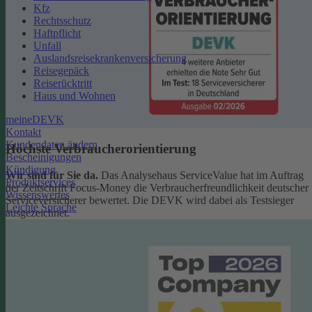
Kfz
Rechtsschutz
Haftpflicht
Unfall
Auslandsreisekrankenversicherung
Reisegepäck
Reiserücktritt
Haus und Wohnen
meineDEVK
Kontakt
Kundendaten ändern
Höchste Verbraucherorientierung
Bescheinigungen
Kündigung
Wir sind für Sie da.
Das Analysehaus ServiceValue hat im Auftrag
Produktservices
der Zeitschrift Focus-Money die Verbraucherfreundlichkeit deutscher
Wissenswertes
Serviceversicherer bewertet. Die DEVK wird dabei als Testsieger
Leichte Sprache
ausgezeichnet.