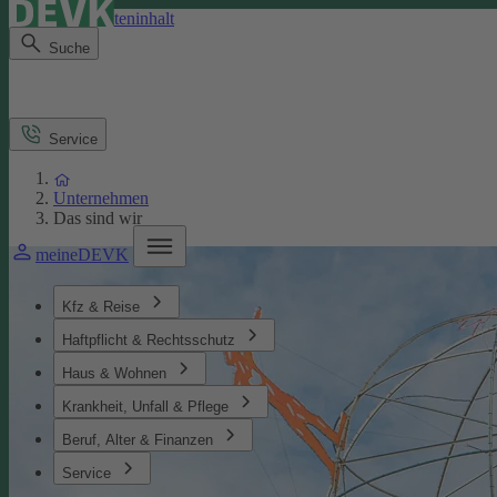
Direkt zum Seiteninhalt
Suche
Service
Unternehmen
Das sind wir
meineDEVK
Kfz & Reise
Haftpflicht & Rechtsschutz
Haus & Wohnen
Krankheit, Unfall & Pflege
Beruf, Alter & Finanzen
Service