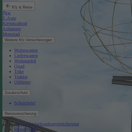
Kfz & Reise
Pkw
E-Auto
Kleinkraftrad
Anhänger
Motorrad
Weitere Kfz-Versicherungen
Wohnwagen
Lieferwagen
Wohnmobil
Quad
Trike
Traktor
Oldtimer
Zusatzschutz
Schutzbrief
Reiseversicherung
Auslandsreisekrankenversicherung
Reisegepäck