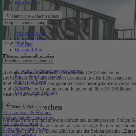
Reiserücktritt
Haftpflicht & Rechtsschutz
Haftpflichtversicherung
Privathaftpflicht
Dienst und Beruf
Team DEVK:
Tierhalter
Haus und Bau
Das sind wir
Rechtsschutzversicherung
Alles zur Rechtsschutzversicherung
„Gesagt. Getan. Geholfen."
– Wir bei der DEVK stehen mit
Privat, Beruf und Verkehr
zuverlässiger Hilfe und schnellen Lösungen in allen Lebenslagen an
Privat und Beruf
Ihrer Seite. Unserem leistungsstarken Versicherungskonzern vertraue
Verkehr
rund 4,2 Millionen Kundinnen und Kunden mit über 15,3 Millionen
Wohnen und Gebäude
Risiken in allen Sparten.
Unser Versprechen
Haus & Wohnen
Alles zu Haus & Wohnen
Wohngebäudeversicherung
Wir freuen uns mit Ihnen, wenn einfach mal nichts passiert. Sollten Si
Hausratversicherung
uns aber brauchen, dann sind wir als zuverlässiger Partner mit starken
Elementarversicherung
Leistungen für Sie da. Dabei zählt für uns der Solidargedanke
„Einer
Glasversicherung