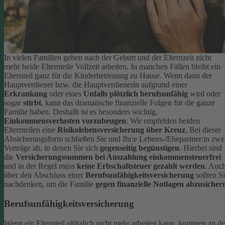
In vielen Familien gehen nach der Geburt und der Elternzeit nicht
mehr beide Elternteile Vollzeit arbeiten. In manchen Fällen bleibt ein
Elternteil ganz für die Kinderbetreuung zu Hause. Wenn dann der
Hauptverdiener bzw. die Hauptverdienerin aufgrund einer
Erkrankung
oder eines
Unfalls plötzlich berufsunfähig
wird oder
sogar
stirbt
, kann das dramatische finanzielle Folgen für die ganze
Familie haben.
Deshalb ist es besonders wichtig,
Einkommensverlusten vorzubeugen
: Wir empfehlen beiden
Elternteilen eine
Risikolebensversicherung über Kreuz
. Bei dieser
Absicherungsform schließen Sie und Ihr:e Lebens-/Ehepartner:in zwe
Verträge ab, in denen Sie sich
gegenseitig begünstigen
. Hierbei sind
die
Versicherungssummen bei Auszahlung einkommensteuerfrei
und in der Regel muss
keine Erbschaftsteuer gezahlt werden
.
Auc
über den Abschluss einer
Berufsunfähigkeitsversicherung
sollten S
nachdenken, um die Familie
gegen finanzielle Notlagen abzusicher
Berufsunfähigkeitsversicherung
Wenn ein Elternteil plötzlich nicht mehr arbeiten kann, kommen zu d