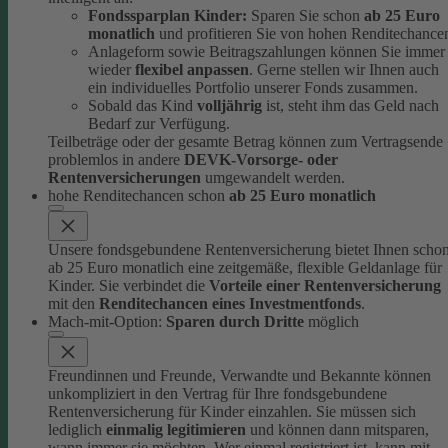
Fondssparplan Kinder:
Sparen Sie schon
ab 25 Euro
monatlich
und profitieren Sie von hohen Renditechance
Anlageform sowie Beitragszahlungen können Sie immer
wieder
flexibel anpassen
. Gerne stellen wir Ihnen auch
ein individuelles Portfolio unserer Fonds zusammen.
Sobald das Kind
volljährig
ist, steht ihm das Geld nach
Bedarf zur Verfügung.
Teilbeträge oder der gesamte Betrag können zum Vertragsende
problemlos in andere
DEVK-Vorsorge- oder
Rentenversicherungen
umgewandelt werden.
hohe Renditechancen schon
ab 25 Euro monatlich
Unsere fondsgebundene Rentenversicherung bietet Ihnen scho
ab 25 Euro monatlich eine zeitgemäße, flexible Geldanlage für
Kinder.
Sie verbindet die
Vorteile einer Rentenversicherung
mit den
Renditechancen eines Investmentfonds
.
Mach-mit-Option:
Sparen durch Dritte
möglich
Freundinnen und Freunde, Verwandte und Bekannte können
unkompliziert in den Vertrag für Ihre fondsgebundene
Rentenversicherung für Kinder einzahlen.
Sie müssen sich
lediglich
einmalig legitimieren
und können dann mitsparen,
wann immer sie möchten.
Wer einmal registriert ist, kann mit