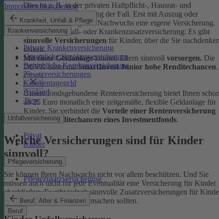
Dies ist z. B. in der privaten Haftpflicht-, Hausrat- und
Immobilienfinanzierung
Rechtsschutzversicherung der Fall. Erst mit Auszug oder
Krankheit, Unfall & Pflege
Berufsstart benötigt der Nachwuchs eine eigene Versicherung.
Krankenversicherung
Ob Kinder-Unfall- oder Krankenzusatzversicherung: Es gibt
sinnvolle Versicherungen
für Kinder, über die Sie nachdenke
Private Krankenversicherung
sollten.
Gesetzliche Krankenversicherung
Mit einer Geldanlage
können Eltern sinnvoll
vorsorgen.
Die
Betriebliche Krankenversicherung
DEVK bietet mit
SmartInvest Junior hohe Renditechancen
.
Zusatzversicherungen
Krankentagegeld
Ausland
Unsere fondsgebundene Rentenversicherung bietet Ihnen scho
Tiere
ab 25 Euro monatlich eine zeitgemäße, flexible Geldanlage für
Kinder. Sie verbindet die
Vorteile einer Rentenversicherung
Unfallversicherung
mit den
Renditechancen eines Investmentfonds
.
Privat
Welche Versicherungen sind für Kinder
Kinder
sinnvoll?
Pflegeversicherung
Sie können Ihren Nachwuchs nicht vor allem beschützen. Und Sie
Pflegezusatzversicherung
müssen auch nicht für jede Eventualität eine Versicherung für Kinder
abschließen. Es gibt jedoch sinnvolle Zusatzversicherungen für Kinde
über die Sie sich Gedanken machen sollten.
Beruf, Alter & Finanzen
Beruf