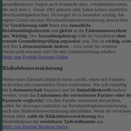
gesundheitlichen Sorgen auch finanzielle dazu. Arbeitnehmer:innen,
die nach dem 1. Januar 1961 geboren sind, haben keinen staatlichen
Berufsunfähigkeitsschutz. Deswegen ist es besonders wichtig, das
eigene Gehalt mit einer Berufsunfähigkeitsversicherung abzusichern.
Die
Versicherung zahlt
Ihnen eine
monatliche
Berufsunfähigkeitsrente
und
gleicht
so die
Einkommensverluste
aus
.
Wichtig:
Der
Auszahlungsbetrag
sollte im Nachhinein
ohne
erneute Gesundheitsprüfung anpassbar
sein. Das ist
wichtig, wen
sich Ihre
Lebensumstände ändern
– etwa wenn Sie weiteren
Nachwuchs erwarten oder Sie eine Gehaltserhöhung erhalten.
Mehr zum Produkt
Beratung finden
Risikolebensversicherung
Wenn einem Elternteil plötzlich etwas zustößt, sehen sich Familien
nicht selten mit existentiellen Nöten konfrontiert. Wie soll zukünftig
der
Lebensunterhalt
finanziert und der
Immobilienkredit
bedient
werden, wenn das
Einkommen des verstorbenen Partners oder de
Partnerin wegbricht
?
Um Ihre Familie umfassend abzusichern,
sollten Sie deswegen zusätzlich zur Berufsunfähigkeitsversicherung
auch eine Risikolebensversicherung abschließen.
Wenn die versichert
Person stirbt,
zahlt die Risikolebensversicherung
den
Hinterbliebenen die
vereinbarte Todesfallsumme
aus.
Mehr zum Produkt
Beratung finden