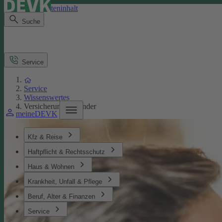
Direkt zum Seiteninhalt
Suche
Service
Service
Wissenswertes
Versicherungen Kinder
meineDEVK
Kfz & Reise
Haftpflicht & Rechtsschutz
Haus & Wohnen
Krankheit, Unfall & Pflege
Beruf, Alter & Finanzen
Service