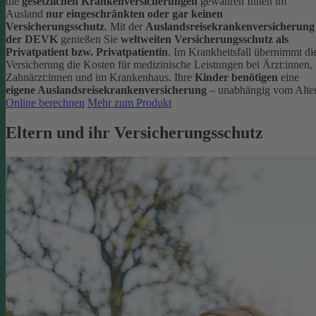
die
gesetzlichen Krankenversicherungen
gewähren Ihnen im
Ausland
nur eingeschränkten oder gar keinen
Versicherungsschutz
.
Mit der
Auslandsreisekrankenversicherung
der DEVK
genießen Sie
weltweiten Versicherungsschutz als
Privatpatient bzw. Privatpatientin
. Im Krankheitsfall übernimmt di
Versicherung die Kosten für medizinische Leistungen bei Ärzt:innen,
Zahnärzt:innen und im Krankenhaus.
Ihre
Kinder benötigen
eine
eigene Auslandsreisekrankenversicherung
– unabhängig vom Alter
Online berechnen
Mehr zum Produkt
Eltern und ihr Versicherungsschutz