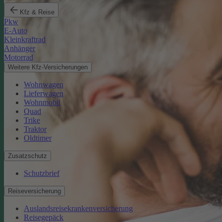
Kfz & Reise
Pkw
E-Auto
Kleinkraftrad
Anhänger
Motorrad
Weitere Kfz-Versicherungen
Wohnwagen
Lieferwagen
Wohnmobil
Quad
Trike
Traktor
Oldtimer
Zusatzschutz
Schutzbrief
Reiseversicherung
Auslandsreisekrankenversicherung
Reisegepäck