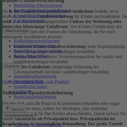
Kinder-Unfallversicherung
Betriebliche Altersvorsorge
Berufsunfähigkeitsversicherung
Da
in der Freizeit kein gesetzlicher Unfallschutz
besteht, ist es
Grundfähigkeitsversicherung
sinnvoll, über eine
Unfallversicherung
für Kinder nachzudenken. Si
Krankentagegeld
zahlt
z. B. den behindertengerechten
Umbau der Wohnung oder
leistet eine lebenslange Unfallrente
. Der Kinder-Unfallschutz der
Altersvorsorge
DEVK bietet Ihnen drei Formen der Absicherung, die Sie auch
miteinander kombinieren können:
Risikolebensversicherung
Sterbegeldversicherung
klassische Kinder-Unfallversicherung:
hohe Kapitalzahlung
Betriebliche Altersvorsorge
bereits bei geringer unfallbedingter Invalidität
Rente ZukunftPlus
Junior Plus:
erweiterter Versicherungsschutz bei unfall- und
krankheitsbedingter Invalidität
Finanzen
Kinder-Unfallrente:
langfristige Sicherung des
Lebensunterhalts bei hoher unfallbedingter Invalidität
Immobilienfinanzierung
Investmentfonds
Online berechnen
Mehr zum Produkt
SmartInvest Junior
Girokonto
Stationäre Zusatzversicherung
Restschuldversicherung
Für den Fall, dass Ihr Kind im Krankenhaus behandelt oder sogar
operiert werden muss, sollten Sie überlegen, eine stationäre
Service
Zusatzversicherung für Ihre Kinder abzuschließen. Damit sichern Sie
Schadenmeldung
Ihrem
Nachwuchs als Privatpatient bzw. Privatpatientin im
Krankenhaus
die
bestmögliche Behandlung
.
Der große Vorteil:
Alles zur Schadenmeldung