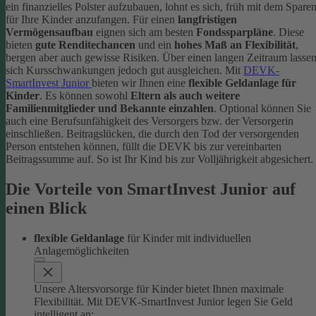
ein finanzielles Polster aufzubauen, lohnt es sich, früh mit dem Spare
für Ihre Kinder anzufangen. Für einen
langfristigen
Vermögensaufbau
eignen sich am besten
Fondssparpläne
. Diese
bieten
gute Renditechancen
und ein
hohes Maß an Flexibilität
,
bergen aber auch gewisse Risiken. Über einen langen Zeitraum lasse
sich Kursschwankungen jedoch gut ausgleichen.
Mit
DEVK-
SmartInvest Junior
bieten wir Ihnen eine
flexible Geldanlage für
Kinder
. Es können sowohl
Eltern als auch weitere
Familienmitglieder und Bekannte einzahlen
. Optional können Sie
auch eine Berufsunfähigkeit des Versorgers bzw. der Versorgerin
einschließen. Beitragslücken, die durch den Tod der versorgenden
Person entstehen können, füllt die DEVK bis zur vereinbarten
Beitragssumme auf. So ist Ihr Kind bis zur Volljährigkeit abgesichert.
Die Vorteile von SmartInvest Junior auf
einen Blick
flexible Geldanlage
für Kinder mit individuellen
Anlagemöglichkeiten
Unsere Altersvorsorge für Kinder bietet Ihnen maximale
Flexibilität. Mit DEVK-SmartInvest Junior legen Sie Geld
intelligent an: