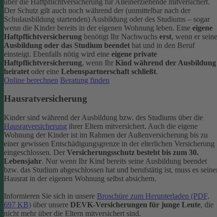
über die Haftpflichtversicherung für Alleinerziehende mitversichert.
Der Schutz gilt auch noch während der (unmittelbar nach der
Schulausbildung startenden) Ausbildung oder des Studiums – sogar
wenn die Kinder bereits in der eigenen Wohnung leben.
Eine
eigene
Haftpflichtversicherung
benötigt Ihr Nachwuchs
erst
, wenn er sein
Ausbildung oder das Studium beendet
hat und in den Beruf
einsteigt. Ebenfalls nötig wird eine
eigene private
Haftpflichtversicherung
, wenn Ihr
Kind während der Ausbildung
heiratet
oder eine
Lebenspartnerschaft schließt
.
Online berechnen
Beratung finden
Hausratversicherung
Kinder sind während der Ausbildung bzw. des Studiums über die
Hausratversicherung
ihrer Eltern mitversichert. Auch die eigene
Wohnung der Kinder ist im Rahmen der Außenversicherung bis zu
einer gewissen Entschädigungsgrenze in der elterlichen Versicherung
eingeschlossen.
Der
Versicherungsschutz besteht bis zum 30.
Lebensjahr
. Nur wenn Ihr Kind bereits seine Ausbildung beendet
bzw. das Studium abgeschlossen hat und berufstätig ist, muss es seine
Hausrat in der eigenen Wohnung selbst absichern.
Informieren Sie sich in unsere
Broschüre zum Herunterladen (PDF,
697 KB)
über unsere
DEVK-Versicherungen für junge Leute
, die
nicht mehr über die Eltern mitversichert sind.