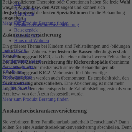
Bei komplizierten Therapien oder Operationen haben Sie
freie Wahl
Kfz
was die
Ärztin bzw. den Arzt
angeht und können sich
Rechtsschutz
deutschlandweit
die
besten Spezialist:innen
für die Behandlung
Haftpflicht
aussuchen
.
Unfall
Mehr zum Produkt
Beratung finden
Auslandsreisekrankenversicherung
Reisegepäck
Zahnzusatzversicherung
Reiserücktritt
Haus und Wohnen
Ein größeres Thema bei Kindern sind Fehlstellungen und -bildungen
meineDEVK
von Kiefer und Zähnen. Hier
leisten die Kassen
allerdings
erst ab
Kontakt
Fehlstellungsgrad KIG3
, also bei einer mittelschweren Fehlstellung.
Kundendaten ändern
Die
DEVK-Zusatzversicherung für Kieferorthopädie
übernimmt
Bescheinigungen
die Kosten auch für medizinisch sinnvolle Behandlungen
ab
Kündigung
Fehlstellungsgrad KIG2
. Mehrkosten für höherwertige
Produktservices
Versorgungsarten werden auch übernommen.
Es empfiehlt sich, den
Wissenswertes
Tarif frühzeitig abzuschließen
. Eine Absicherung ist nicht mehr
Leichte Sprache
möglich, nachdem eine entsprechende Zahnfehlstellung erstmals vom
Arzt bzw. von der Ärztin festgestellt wurde.
Mehr zum Produkt
Beratung finden
Auslandsreisekrankenversicherung
Sie verbringen Ihren Familienurlaub außerhalb Deutschlands? Dann
sollten Sie eine Auslandsreisekrankenversicherung abschließen. Denn