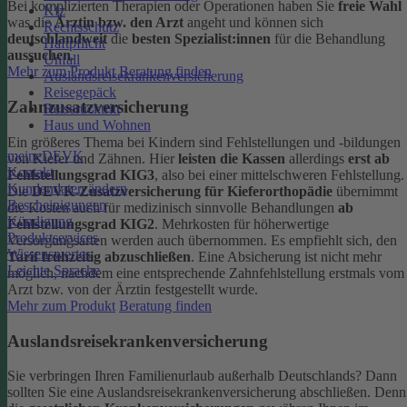
Bei komplizierten Therapien oder Operationen haben Sie
freie Wahl
Kfz
was die
Ärztin bzw. den Arzt
angeht und können sich
Rechtsschutz
deutschlandweit
die
besten Spezialist:innen
für die Behandlung
Haftpflicht
aussuchen
.
Unfall
Mehr zum Produkt
Beratung finden
Auslandsreisekrankenversicherung
Reisegepäck
Zahnzusatzversicherung
Reiserücktritt
Haus und Wohnen
Ein größeres Thema bei Kindern sind Fehlstellungen und -bildungen
meineDEVK
von Kiefer und Zähnen. Hier
leisten die Kassen
allerdings
erst ab
Kontakt
Fehlstellungsgrad KIG3
, also bei einer mittelschweren Fehlstellung.
Kundendaten ändern
Die
DEVK-Zusatzversicherung für Kieferorthopädie
übernimmt
Bescheinigungen
die Kosten auch für medizinisch sinnvolle Behandlungen
ab
Kündigung
Fehlstellungsgrad KIG2
. Mehrkosten für höherwertige
Produktservices
Versorgungsarten werden auch übernommen.
Es empfiehlt sich, den
Wissenswertes
Tarif frühzeitig abzuschließen
. Eine Absicherung ist nicht mehr
Leichte Sprache
möglich, nachdem eine entsprechende Zahnfehlstellung erstmals vom
Arzt bzw. von der Ärztin festgestellt wurde.
Mehr zum Produkt
Beratung finden
Auslandsreisekrankenversicherung
Sie verbringen Ihren Familienurlaub außerhalb Deutschlands? Dann
sollten Sie eine Auslandsreisekrankenversicherung abschließen. Denn