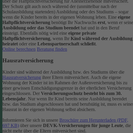
über die Haftpflichtversicherung für Alleinerziehende mitversichert.
Der Schutz gilt auch noch während der (unmittelbar nach der
Schulausbildung startenden) Ausbildung oder des Studiums – sogar
wenn die Kinder bereits in der eigenen Wohnung leben.
Eine
eigene
Haftpflichtversicherung
benötigt Ihr Nachwuchs
erst
, wenn er sein
Ausbildung oder das Studium beendet
hat und in den Beruf
einsteigt. Ebenfalls nötig wird eine
eigene private
Haftpflichtversicherung
, wenn Ihr
Kind während der Ausbildung
heiratet
oder eine
Lebenspartnerschaft schließt
.
Online berechnen
Beratung finden
Hausratversicherung
Kinder sind während der Ausbildung bzw. des Studiums über die
Hausratversicherung
ihrer Eltern mitversichert. Auch die eigene
Wohnung der Kinder ist im Rahmen der Außenversicherung bis zu
einer gewissen Entschädigungsgrenze in der elterlichen Versicherung
eingeschlossen.
Der
Versicherungsschutz besteht bis zum 30.
Lebensjahr
. Nur wenn Ihr Kind bereits seine Ausbildung beendet
bzw. das Studium abgeschlossen hat und berufstätig ist, muss es seine
Hausrat in der eigenen Wohnung selbst absichern.
Informieren Sie sich in unsere
Broschüre zum Herunterladen (PDF,
697 KB)
über unsere
DEVK-Versicherungen für junge Leute
, die
nicht mehr über die Eltern mitversichert sind.