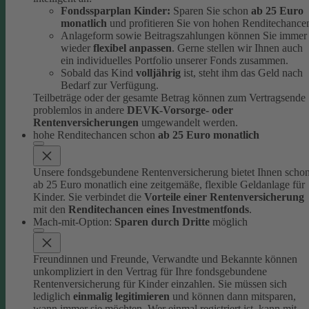
Fondssparplan Kinder:
Sparen Sie schon
ab 25 Euro
monatlich
und profitieren Sie von hohen Renditechance
Anlageform sowie Beitragszahlungen können Sie immer
wieder
flexibel anpassen
. Gerne stellen wir Ihnen auch
ein individuelles Portfolio unserer Fonds zusammen.
Sobald das Kind
volljährig
ist, steht ihm das Geld nach
Bedarf zur Verfügung.
Teilbeträge oder der gesamte Betrag können zum Vertragsende
problemlos in andere
DEVK-Vorsorge- oder
Rentenversicherungen
umgewandelt werden.
hohe Renditechancen schon
ab 25 Euro monatlich
Unsere fondsgebundene Rentenversicherung bietet Ihnen scho
ab 25 Euro monatlich eine zeitgemäße, flexible Geldanlage für
Kinder.
Sie verbindet die
Vorteile einer Rentenversicherung
mit den
Renditechancen eines Investmentfonds
.
Mach-mit-Option:
Sparen durch Dritte
möglich
Freundinnen und Freunde, Verwandte und Bekannte können
unkompliziert in den Vertrag für Ihre fondsgebundene
Rentenversicherung für Kinder einzahlen.
Sie müssen sich
lediglich
einmalig legitimieren
und können dann mitsparen,
wann immer sie möchten.
Wer einmal registriert ist, kann mit