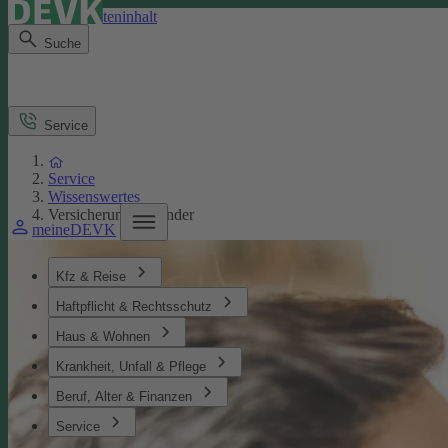
Direkt zum Seiteninhalt
Suche
Service
Service
Wissenswertes
Versicherungen Kinder
meineDEVK
Kfz & Reise
Haftpflicht & Rechtsschutz
Haus & Wohnen
Krankheit, Unfall & Pflege
Beruf, Alter & Finanzen
Service