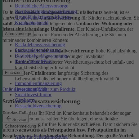
Kinder-Unfallversicherung
Betriebliche Altersvorsorge
Berufsunfähigkeitsversicherung
Da
in der Freizeit kein gesetzlicher Unfallschutz
besteht, ist es
Grundfähigkeitsversicherung
sinnvoll, über eine
Unfallversicherung
für Kinder nachzudenken. Si
Krankentagegeld
zahlt
z. B. den behindertengerechten
Umbau der Wohnung oder
leistet eine lebenslange Unfallrente
. Der Kinder-Unfallschutz der
Altersvorsorge
DEVK bietet Ihnen drei Formen der Absicherung, die Sie auch
miteinander kombinieren können:
Risikolebensversicherung
Sterbegeldversicherung
klassische Kinder-Unfallversicherung:
hohe Kapitalzahlung
Betriebliche Altersvorsorge
bereits bei geringer unfallbedingter Invalidität
Rente ZukunftPlus
Junior Plus:
erweiterter Versicherungsschutz bei unfall- und
krankheitsbedingter Invalidität
Finanzen
Kinder-Unfallrente:
langfristige Sicherung des
Lebensunterhalts bei hoher unfallbedingter Invalidität
Immobilienfinanzierung
Investmentfonds
Online berechnen
Mehr zum Produkt
SmartInvest Junior
Girokonto
Stationäre Zusatzversicherung
Restschuldversicherung
Für den Fall, dass Ihr Kind im Krankenhaus behandelt oder sogar
operiert werden muss, sollten Sie überlegen, eine stationäre
Service
Zusatzversicherung für Ihre Kinder abzuschließen. Damit sichern Sie
Schadenmeldung
Ihrem
Nachwuchs als Privatpatient bzw. Privatpatientin im
Krankenhaus
die
bestmögliche Behandlung
.
Der große Vorteil:
Alles zur Schadenmeldung