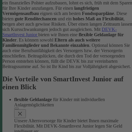
ein finanzielles Polster aufzubauen, lohnt es sich, früh mit dem Spare
für Ihre Kinder anzufangen. Für einen
langfristigen
Vermögensaufbau
eignen sich am besten
Fondssparpläne
. Diese
bieten
gute Renditechancen
und ein
hohes Maß an Flexibilität
,
bergen aber auch gewisse Risiken. Über einen langen Zeitraum lasse
sich Kursschwankungen jedoch gut ausgleichen.
Mit
DEVK-
SmartInvest Junior
bieten wir Ihnen eine
flexible Geldanlage für
Kinder
. Es können sowohl
Eltern als auch weitere
Familienmitglieder und Bekannte einzahlen
. Optional können Sie
auch eine Berufsunfähigkeit des Versorgers bzw. der Versorgerin
einschließen. Beitragslücken, die durch den Tod der versorgenden
Person entstehen können, füllt die DEVK bis zur vereinbarten
Beitragssumme auf. So ist Ihr Kind bis zur Volljährigkeit abgesichert.
Die Vorteile von SmartInvest Junior auf
einen Blick
flexible Geldanlage
für Kinder mit individuellen
Anlagemöglichkeiten
Unsere Altersvorsorge für Kinder bietet Ihnen maximale
Flexibilität. Mit DEVK-SmartInvest Junior legen Sie Geld
intelligent an: