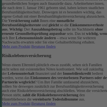
gesundheitlichen Sorgen auch finanzielle dazu. Arbeitnehmer:innen,
die nach dem 1. Januar 1961 geboren sind, haben keinen staatlichen
Berufsunfähigkeitsschutz. Deswegen ist es besonders wichtig, das
eigene Gehalt mit einer Berufsunfähigkeitsversicherung abzusichern.
Die
Versicherung zahlt
Ihnen eine
monatliche
Berufsunfähigkeitsrente
und
gleicht
so die
Einkommensverluste
aus
.
Wichtig:
Der
Auszahlungsbetrag
sollte im Nachhinein
ohne
erneute Gesundheitsprüfung anpassbar
sein. Das ist
wichtig, wen
sich Ihre
Lebensumstände ändern
– etwa wenn Sie weiteren
Nachwuchs erwarten oder Sie eine Gehaltserhöhung erhalten.
Mehr zum Produkt
Beratung finden
Risikolebensversicherung
Wenn einem Elternteil plötzlich etwas zustößt, sehen sich Familien
nicht selten mit existentiellen Nöten konfrontiert. Wie soll zukünftig
der
Lebensunterhalt
finanziert und der
Immobilienkredit
bedient
werden, wenn das
Einkommen des verstorbenen Partners oder de
Partnerin wegbricht
?
Um Ihre Familie umfassend abzusichern,
sollten Sie deswegen zusätzlich zur Berufsunfähigkeitsversicherung
auch eine Risikolebensversicherung abschließen.
Wenn die versichert
Person stirbt,
zahlt die Risikolebensversicherung
den
Hinterbliebenen die
vereinbarte Todesfallsumme
aus.
Mehr zum Produkt
Beratung finden