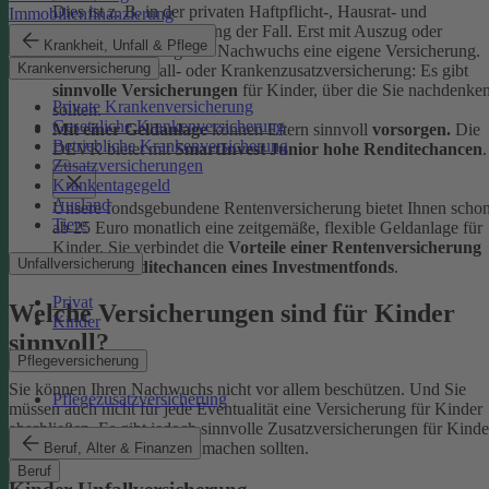
Dies ist z. B. in der privaten Haftpflicht-, Hausrat- und
Immobilienfinanzierung
Rechtsschutzversicherung der Fall. Erst mit Auszug oder
Krankheit, Unfall & Pflege
Berufsstart benötigt der Nachwuchs eine eigene Versicherung.
Krankenversicherung
Ob Kinder-Unfall- oder Krankenzusatzversicherung: Es gibt
sinnvolle Versicherungen
für Kinder, über die Sie nachdenke
Private Krankenversicherung
sollten.
Gesetzliche Krankenversicherung
Mit einer Geldanlage
können Eltern sinnvoll
vorsorgen.
Die
Betriebliche Krankenversicherung
DEVK bietet mit
SmartInvest Junior hohe Renditechancen
.
Zusatzversicherungen
Krankentagegeld
Ausland
Unsere fondsgebundene Rentenversicherung bietet Ihnen scho
Tiere
ab 25 Euro monatlich eine zeitgemäße, flexible Geldanlage für
Kinder. Sie verbindet die
Vorteile einer Rentenversicherung
Unfallversicherung
mit den
Renditechancen eines Investmentfonds
.
Privat
Welche Versicherungen sind für Kinder
Kinder
sinnvoll?
Pflegeversicherung
Sie können Ihren Nachwuchs nicht vor allem beschützen. Und Sie
Pflegezusatzversicherung
müssen auch nicht für jede Eventualität eine Versicherung für Kinder
abschließen. Es gibt jedoch sinnvolle Zusatzversicherungen für Kinde
über die Sie sich Gedanken machen sollten.
Beruf, Alter & Finanzen
Beruf