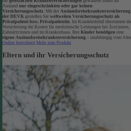
die
gesetzlichen Krankenversicherungen
gewähren Ihnen im
Ausland
nur eingeschränkten oder gar keinen
Versicherungsschutz
.
Mit der
Auslandsreisekrankenversicherung
der DEVK
genießen Sie
weltweiten Versicherungsschutz als
Privatpatient bzw. Privatpatientin
. Im Krankheitsfall übernimmt di
Versicherung die Kosten für medizinische Leistungen bei Ärzt:innen,
Zahnärzt:innen und im Krankenhaus.
Ihre
Kinder benötigen
eine
eigene Auslandsreisekrankenversicherung
– unabhängig vom Alter
Online berechnen
Mehr zum Produkt
Eltern und ihr Versicherungsschutz