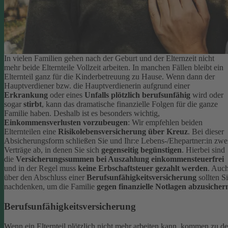
In vielen Familien gehen nach der Geburt und der Elternzeit nicht
mehr beide Elternteile Vollzeit arbeiten. In manchen Fällen bleibt ein
Elternteil ganz für die Kinderbetreuung zu Hause. Wenn dann der
Hauptverdiener bzw. die Hauptverdienerin aufgrund einer
Erkrankung
oder eines
Unfalls plötzlich berufsunfähig
wird oder
sogar
stirbt
, kann das dramatische finanzielle Folgen für die ganze
Familie haben.
Deshalb ist es besonders wichtig,
Einkommensverlusten vorzubeugen
: Wir empfehlen beiden
Elternteilen eine
Risikolebensversicherung über Kreuz
. Bei dieser
Absicherungsform schließen Sie und Ihr:e Lebens-/Ehepartner:in zwe
Verträge ab, in denen Sie sich
gegenseitig begünstigen
. Hierbei sind
die
Versicherungssummen bei Auszahlung einkommensteuerfrei
und in der Regel muss
keine Erbschaftsteuer gezahlt werden
.
Auc
über den Abschluss einer
Berufsunfähigkeitsversicherung
sollten S
nachdenken, um die Familie
gegen finanzielle Notlagen abzusicher
Berufsunfähigkeitsversicherung
Wenn ein Elternteil plötzlich nicht mehr arbeiten kann, kommen zu d