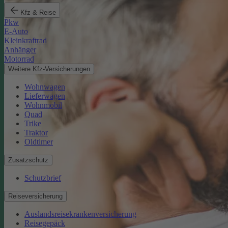
Kfz & Reise
Pkw
E-Auto
Kleinkraftrad
Anhänger
Motorrad
Weitere Kfz-Versicherungen
Wohnwagen
Lieferwagen
Wohnmobil
Quad
Trike
Traktor
Oldtimer
Zusatzschutz
Schutzbrief
Reiseversicherung
Auslandsreisekrankenversicherung
Reisegepäck