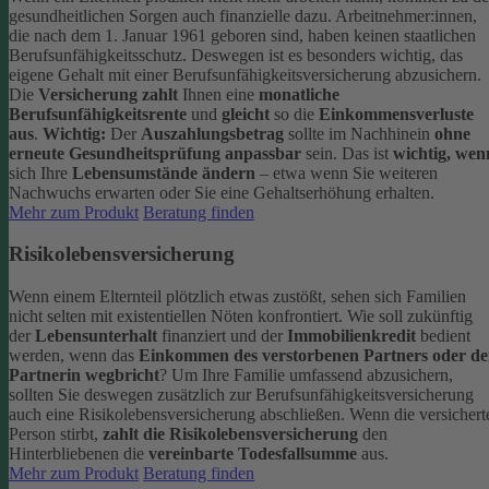
gesundheitlichen Sorgen auch finanzielle dazu. Arbeitnehmer:innen,
die nach dem 1. Januar 1961 geboren sind, haben keinen staatlichen
Berufsunfähigkeitsschutz. Deswegen ist es besonders wichtig, das
eigene Gehalt mit einer Berufsunfähigkeitsversicherung abzusichern.
Die
Versicherung zahlt
Ihnen eine
monatliche
Berufsunfähigkeitsrente
und
gleicht
so die
Einkommensverluste
aus
.
Wichtig:
Der
Auszahlungsbetrag
sollte im Nachhinein
ohne
erneute Gesundheitsprüfung anpassbar
sein. Das ist
wichtig, wen
sich Ihre
Lebensumstände ändern
– etwa wenn Sie weiteren
Nachwuchs erwarten oder Sie eine Gehaltserhöhung erhalten.
Mehr zum Produkt
Beratung finden
Risikolebensversicherung
Wenn einem Elternteil plötzlich etwas zustößt, sehen sich Familien
nicht selten mit existentiellen Nöten konfrontiert. Wie soll zukünftig
der
Lebensunterhalt
finanziert und der
Immobilienkredit
bedient
werden, wenn das
Einkommen des verstorbenen Partners oder de
Partnerin wegbricht
?
Um Ihre Familie umfassend abzusichern,
sollten Sie deswegen zusätzlich zur Berufsunfähigkeitsversicherung
auch eine Risikolebensversicherung abschließen.
Wenn die versichert
Person stirbt,
zahlt die Risikolebensversicherung
den
Hinterbliebenen die
vereinbarte Todesfallsumme
aus.
Mehr zum Produkt
Beratung finden