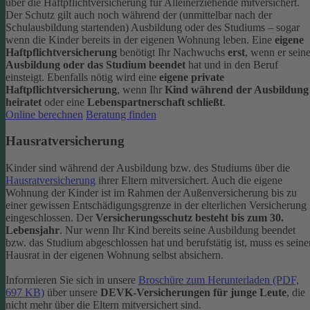
über die Haftpflichtversicherung für Alleinerziehende mitversichert.
Der Schutz gilt auch noch während der (unmittelbar nach der
Schulausbildung startenden) Ausbildung oder des Studiums – sogar
wenn die Kinder bereits in der eigenen Wohnung leben.
Eine
eigene
Haftpflichtversicherung
benötigt Ihr Nachwuchs
erst
, wenn er sein
Ausbildung oder das Studium beendet
hat und in den Beruf
einsteigt. Ebenfalls nötig wird eine
eigene private
Haftpflichtversicherung
, wenn Ihr
Kind während der Ausbildung
heiratet
oder eine
Lebenspartnerschaft schließt
.
Online berechnen
Beratung finden
Hausratversicherung
Kinder sind während der Ausbildung bzw. des Studiums über die
Hausratversicherung
ihrer Eltern mitversichert. Auch die eigene
Wohnung der Kinder ist im Rahmen der Außenversicherung bis zu
einer gewissen Entschädigungsgrenze in der elterlichen Versicherung
eingeschlossen.
Der
Versicherungsschutz besteht bis zum 30.
Lebensjahr
. Nur wenn Ihr Kind bereits seine Ausbildung beendet
bzw. das Studium abgeschlossen hat und berufstätig ist, muss es seine
Hausrat in der eigenen Wohnung selbst absichern.
Informieren Sie sich in unsere
Broschüre zum Herunterladen (PDF,
697 KB)
über unsere
DEVK-Versicherungen für junge Leute
, die
nicht mehr über die Eltern mitversichert sind.