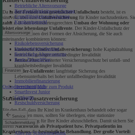
Kinder-Unfallversicherung
Betriebliche Altersvorsorge
Berufsunfähigkeitsversicherung
Da
in der Freizeit kein gesetzlicher Unfallschutz
besteht, ist es
Grundfähigkeitsversicherung
sinnvoll, über eine
Unfallversicherung
für Kinder nachzudenken. Si
Krankentagegeld
zahlt
z. B. den behindertengerechten
Umbau der Wohnung oder
leistet eine lebenslange Unfallrente
. Der Kinder-Unfallschutz der
Altersvorsorge
DEVK bietet Ihnen drei Formen der Absicherung, die Sie auch
miteinander kombinieren können:
Risikolebensversicherung
Sterbegeldversicherung
klassische Kinder-Unfallversicherung:
hohe Kapitalzahlung
Betriebliche Altersvorsorge
bereits bei geringer unfallbedingter Invalidität
Rente ZukunftPlus
Junior Plus:
erweiterter Versicherungsschutz bei unfall- und
krankheitsbedingter Invalidität
Finanzen
Kinder-Unfallrente:
langfristige Sicherung des
Lebensunterhalts bei hoher unfallbedingter Invalidität
Immobilienfinanzierung
Investmentfonds
Online berechnen
Mehr zum Produkt
SmartInvest Junior
Girokonto
Stationäre Zusatzversicherung
Restschuldversicherung
Für den Fall, dass Ihr Kind im Krankenhaus behandelt oder sogar
operiert werden muss, sollten Sie überlegen, eine stationäre
Service
Zusatzversicherung für Ihre Kinder abzuschließen. Damit sichern Sie
Schadenmeldung
Ihrem
Nachwuchs als Privatpatient bzw. Privatpatientin im
Krankenhaus
die
bestmögliche Behandlung
.
Der große Vorteil:
Alles zur Schadenmeldung