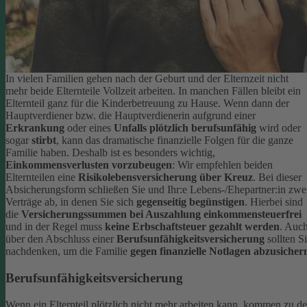
In vielen Familien gehen nach der Geburt und der Elternzeit nicht
mehr beide Elternteile Vollzeit arbeiten. In manchen Fällen bleibt ein
Elternteil ganz für die Kinderbetreuung zu Hause. Wenn dann der
Hauptverdiener bzw. die Hauptverdienerin aufgrund einer
Erkrankung
oder eines
Unfalls plötzlich berufsunfähig
wird oder
sogar
stirbt
, kann das dramatische finanzielle Folgen für die ganze
Familie haben.
Deshalb ist es besonders wichtig,
Einkommensverlusten vorzubeugen
: Wir empfehlen beiden
Elternteilen eine
Risikolebensversicherung über Kreuz
. Bei dieser
Absicherungsform schließen Sie und Ihr:e Lebens-/Ehepartner:in zwe
Verträge ab, in denen Sie sich
gegenseitig begünstigen
. Hierbei sind
die
Versicherungssummen bei Auszahlung einkommensteuerfrei
und in der Regel muss
keine Erbschaftsteuer gezahlt werden
.
Auc
über den Abschluss einer
Berufsunfähigkeitsversicherung
sollten S
nachdenken, um die Familie
gegen finanzielle Notlagen abzusicher
Berufsunfähigkeitsversicherung
Wenn ein Elternteil plötzlich nicht mehr arbeiten kann, kommen zu d