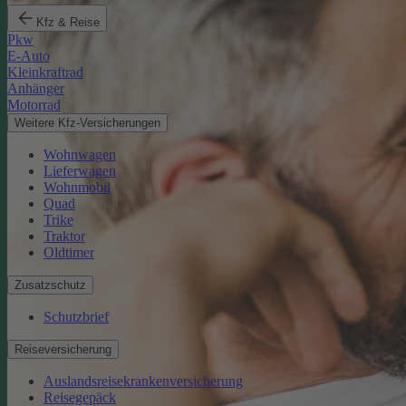
Kfz & Reise
Pkw
E-Auto
Kleinkraftrad
Anhänger
Motorrad
Weitere Kfz-Versicherungen
Wohnwagen
Lieferwagen
Wohnmobil
Quad
Trike
Traktor
Oldtimer
Zusatzschutz
Schutzbrief
Reiseversicherung
Auslandsreisekrankenversicherung
Reisegepäck