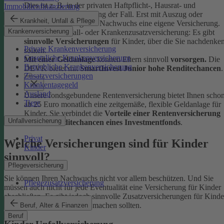
Dies ist z. B. in der privaten Haftpflicht-, Hausrat- und
Immobilienfinanzierung
Rechtsschutzversicherung der Fall. Erst mit Auszug oder
Krankheit, Unfall & Pflege
Berufsstart benötigt der Nachwuchs eine eigene Versicherung.
Krankenversicherung
Ob Kinder-Unfall- oder Krankenzusatzversicherung: Es gibt
sinnvolle Versicherungen
für Kinder, über die Sie nachdenke
Private Krankenversicherung
sollten.
Gesetzliche Krankenversicherung
Mit einer Geldanlage
können Eltern sinnvoll
vorsorgen.
Die
Betriebliche Krankenversicherung
DEVK bietet mit
SmartInvest Junior hohe Renditechancen
.
Zusatzversicherungen
Krankentagegeld
Ausland
Unsere fondsgebundene Rentenversicherung bietet Ihnen scho
Tiere
ab 25 Euro monatlich eine zeitgemäße, flexible Geldanlage für
Kinder. Sie verbindet die
Vorteile einer Rentenversicherung
Unfallversicherung
mit den
Renditechancen eines Investmentfonds
.
Privat
Welche Versicherungen sind für Kinder
Kinder
sinnvoll?
Pflegeversicherung
Sie können Ihren Nachwuchs nicht vor allem beschützen. Und Sie
Pflegezusatzversicherung
müssen auch nicht für jede Eventualität eine Versicherung für Kinder
abschließen. Es gibt jedoch sinnvolle Zusatzversicherungen für Kinde
über die Sie sich Gedanken machen sollten.
Beruf, Alter & Finanzen
Beruf