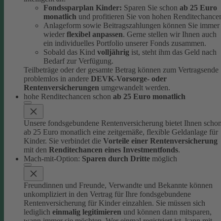
Fondssparplan Kinder:
Sparen Sie schon
ab 25 Euro
monatlich
und profitieren Sie von hohen Renditechance
Anlageform sowie Beitragszahlungen können Sie immer
wieder
flexibel anpassen
. Gerne stellen wir Ihnen auch
ein individuelles Portfolio unserer Fonds zusammen.
Sobald das Kind
volljährig
ist, steht ihm das Geld nach
Bedarf zur Verfügung.
Teilbeträge oder der gesamte Betrag können zum Vertragsende
problemlos in andere
DEVK-Vorsorge- oder
Rentenversicherungen
umgewandelt werden.
hohe Renditechancen schon
ab 25 Euro monatlich
Unsere fondsgebundene Rentenversicherung bietet Ihnen scho
ab 25 Euro monatlich eine zeitgemäße, flexible Geldanlage für
Kinder.
Sie verbindet die
Vorteile einer Rentenversicherung
mit den
Renditechancen eines Investmentfonds
.
Mach-mit-Option:
Sparen durch Dritte
möglich
Freundinnen und Freunde, Verwandte und Bekannte können
unkompliziert in den Vertrag für Ihre fondsgebundene
Rentenversicherung für Kinder einzahlen.
Sie müssen sich
lediglich
einmalig legitimieren
und können dann mitsparen,
wann immer sie möchten.
Wer einmal registriert ist, kann mit