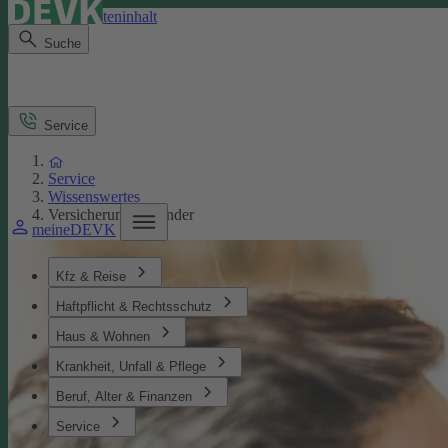
Direkt zum Seiteninhalt
Suche
Service
Service
Wissenswertes
Versicherungen Kinder
meineDEVK
Kfz & Reise
Haftpflicht & Rechtsschutz
Haus & Wohnen
Krankheit, Unfall & Pflege
Beruf, Alter & Finanzen
Service