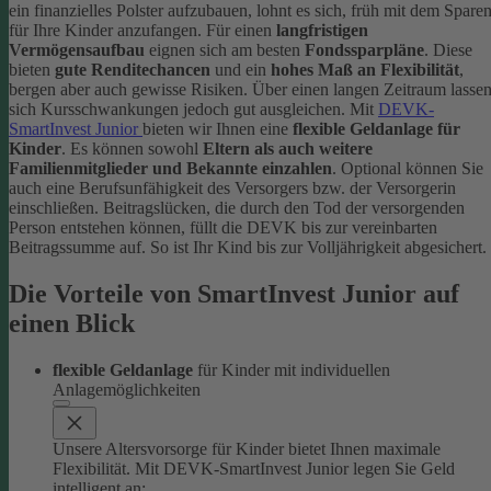
ein finanzielles Polster aufzubauen, lohnt es sich, früh mit dem Spare
für Ihre Kinder anzufangen. Für einen
langfristigen
Vermögensaufbau
eignen sich am besten
Fondssparpläne
. Diese
bieten
gute Renditechancen
und ein
hohes Maß an Flexibilität
,
bergen aber auch gewisse Risiken. Über einen langen Zeitraum lasse
sich Kursschwankungen jedoch gut ausgleichen.
Mit
DEVK-
SmartInvest Junior
bieten wir Ihnen eine
flexible Geldanlage für
Kinder
. Es können sowohl
Eltern als auch weitere
Familienmitglieder und Bekannte einzahlen
. Optional können Sie
auch eine Berufsunfähigkeit des Versorgers bzw. der Versorgerin
einschließen. Beitragslücken, die durch den Tod der versorgenden
Person entstehen können, füllt die DEVK bis zur vereinbarten
Beitragssumme auf. So ist Ihr Kind bis zur Volljährigkeit abgesichert.
Die Vorteile von SmartInvest Junior auf
einen Blick
flexible Geldanlage
für Kinder mit individuellen
Anlagemöglichkeiten
Unsere Altersvorsorge für Kinder bietet Ihnen maximale
Flexibilität. Mit DEVK-SmartInvest Junior legen Sie Geld
intelligent an: