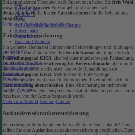
Bei komplizierten Therapien oder Operationen haben Sie
freie Wahl
Kfz
was die
Ärztin bzw. den Arzt
angeht und können sich
Rechtsschutz
deutschlandweit
die
besten Spezialist:innen
für die Behandlung
Haftpflicht
aussuchen
.
Unfall
Mehr zum Produkt
Beratung finden
Auslandsreisekrankenversicherung
Reisegepäck
Zahnzusatzversicherung
Reiserücktritt
Haus und Wohnen
Ein größeres Thema bei Kindern sind Fehlstellungen und -bildungen
meineDEVK
von Kiefer und Zähnen. Hier
leisten die Kassen
allerdings
erst ab
Kontakt
Fehlstellungsgrad KIG3
, also bei einer mittelschweren Fehlstellung.
Kundendaten ändern
Die
DEVK-Zusatzversicherung für Kieferorthopädie
übernimmt
Bescheinigungen
die Kosten auch für medizinisch sinnvolle Behandlungen
ab
Kündigung
Fehlstellungsgrad KIG2
. Mehrkosten für höherwertige
Produktservices
Versorgungsarten werden auch übernommen.
Es empfiehlt sich, den
Wissenswertes
Tarif frühzeitig abzuschließen
. Eine Absicherung ist nicht mehr
Leichte Sprache
möglich, nachdem eine entsprechende Zahnfehlstellung erstmals vom
Arzt bzw. von der Ärztin festgestellt wurde.
Mehr zum Produkt
Beratung finden
Auslandsreisekrankenversicherung
Sie verbringen Ihren Familienurlaub außerhalb Deutschlands? Dann
sollten Sie eine Auslandsreisekrankenversicherung abschließen. Denn