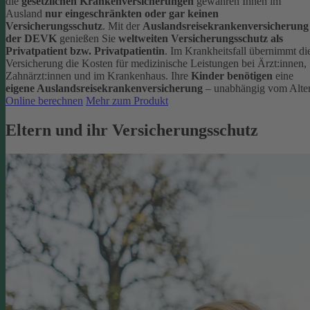
die
gesetzlichen Krankenversicherungen
gewähren Ihnen im
Ausland
nur eingeschränkten oder gar keinen
Versicherungsschutz
.
Mit der
Auslandsreisekrankenversicherung
der DEVK
genießen Sie
weltweiten Versicherungsschutz als
Privatpatient bzw. Privatpatientin
. Im Krankheitsfall übernimmt di
Versicherung die Kosten für medizinische Leistungen bei Ärzt:innen,
Zahnärzt:innen und im Krankenhaus.
Ihre
Kinder benötigen
eine
eigene Auslandsreisekrankenversicherung
– unabhängig vom Alter
Online berechnen
Mehr zum Produkt
Eltern und ihr Versicherungsschutz