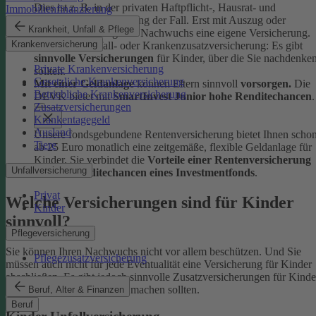
Dies ist z. B. in der privaten Haftpflicht-, Hausrat- und
Immobilienfinanzierung
Rechtsschutzversicherung der Fall. Erst mit Auszug oder
Krankheit, Unfall & Pflege
Berufsstart benötigt der Nachwuchs eine eigene Versicherung.
Krankenversicherung
Ob Kinder-Unfall- oder Krankenzusatzversicherung: Es gibt
sinnvolle Versicherungen
für Kinder, über die Sie nachdenke
Private Krankenversicherung
sollten.
Gesetzliche Krankenversicherung
Mit einer Geldanlage
können Eltern sinnvoll
vorsorgen.
Die
Betriebliche Krankenversicherung
DEVK bietet mit
SmartInvest Junior hohe Renditechancen
.
Zusatzversicherungen
Krankentagegeld
Ausland
Unsere fondsgebundene Rentenversicherung bietet Ihnen scho
Tiere
ab 25 Euro monatlich eine zeitgemäße, flexible Geldanlage für
Kinder. Sie verbindet die
Vorteile einer Rentenversicherung
Unfallversicherung
mit den
Renditechancen eines Investmentfonds
.
Privat
Welche Versicherungen sind für Kinder
Kinder
sinnvoll?
Pflegeversicherung
Sie können Ihren Nachwuchs nicht vor allem beschützen. Und Sie
Pflegezusatzversicherung
müssen auch nicht für jede Eventualität eine Versicherung für Kinder
abschließen. Es gibt jedoch sinnvolle Zusatzversicherungen für Kinde
über die Sie sich Gedanken machen sollten.
Beruf, Alter & Finanzen
Beruf