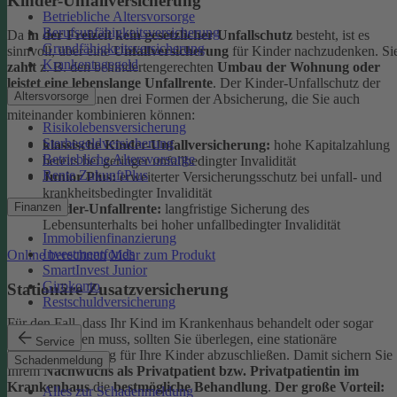
Kinder-Unfallversicherung
Betriebliche Altersvorsorge
Berufsunfähigkeitsversicherung
Da
in der Freizeit kein gesetzlicher Unfallschutz
besteht, ist es
Grundfähigkeitsversicherung
sinnvoll, über eine
Unfallversicherung
für Kinder nachzudenken. Si
Krankentagegeld
zahlt
z. B. den behindertengerechten
Umbau der Wohnung oder
leistet eine lebenslange Unfallrente
. Der Kinder-Unfallschutz der
Altersvorsorge
DEVK bietet Ihnen drei Formen der Absicherung, die Sie auch
miteinander kombinieren können:
Risikolebensversicherung
Sterbegeldversicherung
klassische Kinder-Unfallversicherung:
hohe Kapitalzahlung
Betriebliche Altersvorsorge
bereits bei geringer unfallbedingter Invalidität
Rente ZukunftPlus
Junior Plus:
erweiterter Versicherungsschutz bei unfall- und
krankheitsbedingter Invalidität
Finanzen
Kinder-Unfallrente:
langfristige Sicherung des
Lebensunterhalts bei hoher unfallbedingter Invalidität
Immobilienfinanzierung
Investmentfonds
Online berechnen
Mehr zum Produkt
SmartInvest Junior
Girokonto
Stationäre Zusatzversicherung
Restschuldversicherung
Für den Fall, dass Ihr Kind im Krankenhaus behandelt oder sogar
operiert werden muss, sollten Sie überlegen, eine stationäre
Service
Zusatzversicherung für Ihre Kinder abzuschließen. Damit sichern Sie
Schadenmeldung
Ihrem
Nachwuchs als Privatpatient bzw. Privatpatientin im
Krankenhaus
die
bestmögliche Behandlung
.
Der große Vorteil:
Alles zur Schadenmeldung