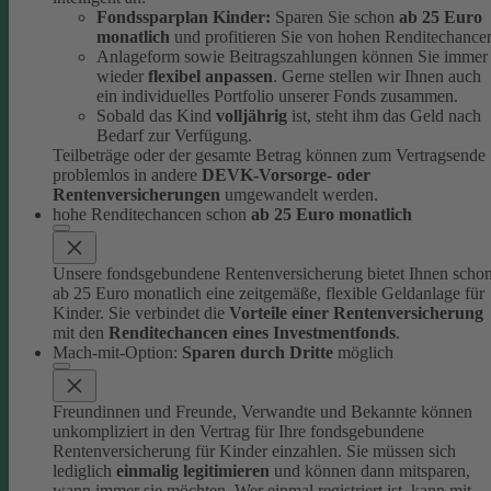
Fondssparplan Kinder:
Sparen Sie schon
ab 25 Euro
monatlich
und profitieren Sie von hohen Renditechance
Anlageform sowie Beitragszahlungen können Sie immer
wieder
flexibel anpassen
. Gerne stellen wir Ihnen auch
ein individuelles Portfolio unserer Fonds zusammen.
Sobald das Kind
volljährig
ist, steht ihm das Geld nach
Bedarf zur Verfügung.
Teilbeträge oder der gesamte Betrag können zum Vertragsende
problemlos in andere
DEVK-Vorsorge- oder
Rentenversicherungen
umgewandelt werden.
hohe Renditechancen schon
ab 25 Euro monatlich
Unsere fondsgebundene Rentenversicherung bietet Ihnen scho
ab 25 Euro monatlich eine zeitgemäße, flexible Geldanlage für
Kinder.
Sie verbindet die
Vorteile einer Rentenversicherung
mit den
Renditechancen eines Investmentfonds
.
Mach-mit-Option:
Sparen durch Dritte
möglich
Freundinnen und Freunde, Verwandte und Bekannte können
unkompliziert in den Vertrag für Ihre fondsgebundene
Rentenversicherung für Kinder einzahlen.
Sie müssen sich
lediglich
einmalig legitimieren
und können dann mitsparen,
wann immer sie möchten.
Wer einmal registriert ist, kann mit