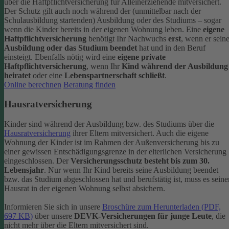
über die Haftpflichtversicherung für Alleinerziehende mitversichert.
Der Schutz gilt auch noch während der (unmittelbar nach der
Schulausbildung startenden) Ausbildung oder des Studiums – sogar
wenn die Kinder bereits in der eigenen Wohnung leben.
Eine
eigene
Haftpflichtversicherung
benötigt Ihr Nachwuchs
erst
, wenn er sein
Ausbildung oder das Studium beendet
hat und in den Beruf
einsteigt. Ebenfalls nötig wird eine
eigene private
Haftpflichtversicherung
, wenn Ihr
Kind während der Ausbildung
heiratet
oder eine
Lebenspartnerschaft schließt
.
Online berechnen
Beratung finden
Hausratversicherung
Kinder sind während der Ausbildung bzw. des Studiums über die
Hausratversicherung
ihrer Eltern mitversichert. Auch die eigene
Wohnung der Kinder ist im Rahmen der Außenversicherung bis zu
einer gewissen Entschädigungsgrenze in der elterlichen Versicherung
eingeschlossen.
Der
Versicherungsschutz besteht bis zum 30.
Lebensjahr
. Nur wenn Ihr Kind bereits seine Ausbildung beendet
bzw. das Studium abgeschlossen hat und berufstätig ist, muss es seine
Hausrat in der eigenen Wohnung selbst absichern.
Informieren Sie sich in unsere
Broschüre zum Herunterladen (PDF,
697 KB)
über unsere
DEVK-Versicherungen für junge Leute
, die
nicht mehr über die Eltern mitversichert sind.