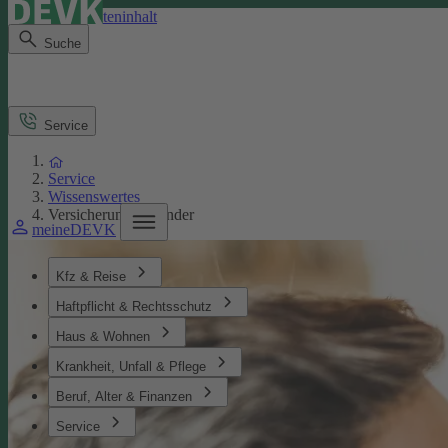
Direkt zum Seiteninhalt
Suche
Service
Service
Wissenswertes
Versicherungen Kinder
meineDEVK
Kfz & Reise
Haftpflicht & Rechtsschutz
Haus & Wohnen
Krankheit, Unfall & Pflege
Beruf, Alter & Finanzen
Service