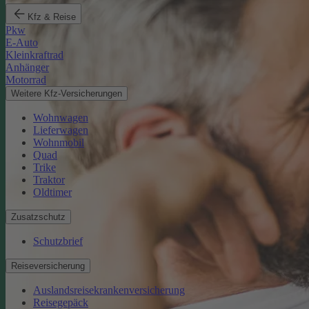
Kfz & Reise
Pkw
E-Auto
Kleinkraftrad
Anhänger
Motorrad
Weitere Kfz-Versicherungen
Wohnwagen
Lieferwagen
Wohnmobil
Quad
Trike
Traktor
Oldtimer
Zusatzschutz
Schutzbrief
Reiseversicherung
Auslandsreisekrankenversicherung
Reisegepäck