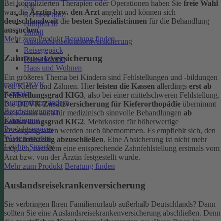
Bei komplizierten Therapien oder Operationen haben Sie
freie Wahl
Kfz
was die
Ärztin bzw. den Arzt
angeht und können sich
Rechtsschutz
deutschlandweit
die
besten Spezialist:innen
für die Behandlung
Haftpflicht
aussuchen
.
Unfall
Mehr zum Produkt
Beratung finden
Auslandsreisekrankenversicherung
Reisegepäck
Zahnzusatzversicherung
Reiserücktritt
Haus und Wohnen
Ein größeres Thema bei Kindern sind Fehlstellungen und -bildungen
meineDEVK
von Kiefer und Zähnen. Hier
leisten die Kassen
allerdings
erst ab
Kontakt
Fehlstellungsgrad KIG3
, also bei einer mittelschweren Fehlstellung.
Kundendaten ändern
Die
DEVK-Zusatzversicherung für Kieferorthopädie
übernimmt
Bescheinigungen
die Kosten auch für medizinisch sinnvolle Behandlungen
ab
Kündigung
Fehlstellungsgrad KIG2
. Mehrkosten für höherwertige
Produktservices
Versorgungsarten werden auch übernommen.
Es empfiehlt sich, den
Wissenswertes
Tarif frühzeitig abzuschließen
. Eine Absicherung ist nicht mehr
Leichte Sprache
möglich, nachdem eine entsprechende Zahnfehlstellung erstmals vom
Arzt bzw. von der Ärztin festgestellt wurde.
Mehr zum Produkt
Beratung finden
Auslandsreisekrankenversicherung
Sie verbringen Ihren Familienurlaub außerhalb Deutschlands? Dann
sollten Sie eine Auslandsreisekrankenversicherung abschließen. Denn