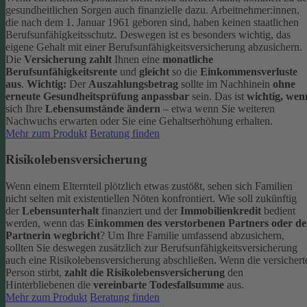
gesundheitlichen Sorgen auch finanzielle dazu. Arbeitnehmer:innen,
die nach dem 1. Januar 1961 geboren sind, haben keinen staatlichen
Berufsunfähigkeitsschutz. Deswegen ist es besonders wichtig, das
eigene Gehalt mit einer Berufsunfähigkeitsversicherung abzusichern.
Die
Versicherung zahlt
Ihnen eine
monatliche
Berufsunfähigkeitsrente
und
gleicht
so die
Einkommensverluste
aus
.
Wichtig:
Der
Auszahlungsbetrag
sollte im Nachhinein
ohne
erneute Gesundheitsprüfung anpassbar
sein. Das ist
wichtig, wen
sich Ihre
Lebensumstände ändern
– etwa wenn Sie weiteren
Nachwuchs erwarten oder Sie eine Gehaltserhöhung erhalten.
Mehr zum Produkt
Beratung finden
Risikolebensversicherung
Wenn einem Elternteil plötzlich etwas zustößt, sehen sich Familien
nicht selten mit existentiellen Nöten konfrontiert. Wie soll zukünftig
der
Lebensunterhalt
finanziert und der
Immobilienkredit
bedient
werden, wenn das
Einkommen des verstorbenen Partners oder de
Partnerin wegbricht
?
Um Ihre Familie umfassend abzusichern,
sollten Sie deswegen zusätzlich zur Berufsunfähigkeitsversicherung
auch eine Risikolebensversicherung abschließen.
Wenn die versichert
Person stirbt,
zahlt die Risikolebensversicherung
den
Hinterbliebenen die
vereinbarte Todesfallsumme
aus.
Mehr zum Produkt
Beratung finden