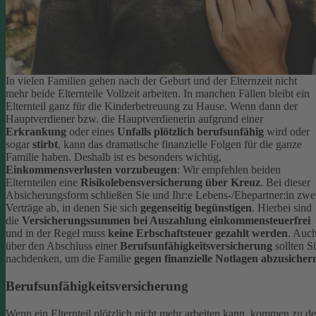
In vielen Familien gehen nach der Geburt und der Elternzeit nicht
mehr beide Elternteile Vollzeit arbeiten. In manchen Fällen bleibt ein
Elternteil ganz für die Kinderbetreuung zu Hause. Wenn dann der
Hauptverdiener bzw. die Hauptverdienerin aufgrund einer
Erkrankung
oder eines
Unfalls plötzlich berufsunfähig
wird oder
sogar
stirbt
, kann das dramatische finanzielle Folgen für die ganze
Familie haben.
Deshalb ist es besonders wichtig,
Einkommensverlusten vorzubeugen
: Wir empfehlen beiden
Elternteilen eine
Risikolebensversicherung über Kreuz
. Bei dieser
Absicherungsform schließen Sie und Ihr:e Lebens-/Ehepartner:in zwe
Verträge ab, in denen Sie sich
gegenseitig begünstigen
. Hierbei sind
die
Versicherungssummen bei Auszahlung einkommensteuerfrei
und in der Regel muss
keine Erbschaftsteuer gezahlt werden
.
Auc
über den Abschluss einer
Berufsunfähigkeitsversicherung
sollten S
nachdenken, um die Familie
gegen finanzielle Notlagen abzusicher
Berufsunfähigkeitsversicherung
Wenn ein Elternteil plötzlich nicht mehr arbeiten kann, kommen zu d