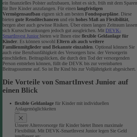
ein finanzielles Polster aufzubauen, lohnt es sich, früh mit dem Spare
für Ihre Kinder anzufangen. Für einen
langfristigen
Vermögensaufbau
eignen sich am besten
Fondssparpläne
. Diese
bieten
gute Renditechancen
und ein
hohes Maß an Flexibilität
,
bergen aber auch gewisse Risiken. Über einen langen Zeitraum lasse
sich Kursschwankungen jedoch gut ausgleichen.
Mit
DEVK-
SmartInvest Junior
bieten wir Ihnen eine
flexible Geldanlage für
Kinder
. Es können sowohl
Eltern als auch weitere
Familienmitglieder und Bekannte einzahlen
. Optional können Sie
auch eine Berufsunfähigkeit des Versorgers bzw. der Versorgerin
einschließen. Beitragslücken, die durch den Tod der versorgenden
Person entstehen können, füllt die DEVK bis zur vereinbarten
Beitragssumme auf. So ist Ihr Kind bis zur Volljährigkeit abgesichert.
Die Vorteile von SmartInvest Junior auf
einen Blick
flexible Geldanlage
für Kinder mit individuellen
Anlagemöglichkeiten
Unsere Altersvorsorge für Kinder bietet Ihnen maximale
Flexibilität. Mit DEVK-SmartInvest Junior legen Sie Geld
intelligent an: