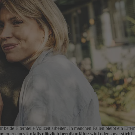
r beide Elternteile Vollzeit arbeiten. In manchen Fällen bleibt ein Elt
ng
oder eines
Unfalls plötzlich berufsunfähig
wird oder sogar
stirbt
,