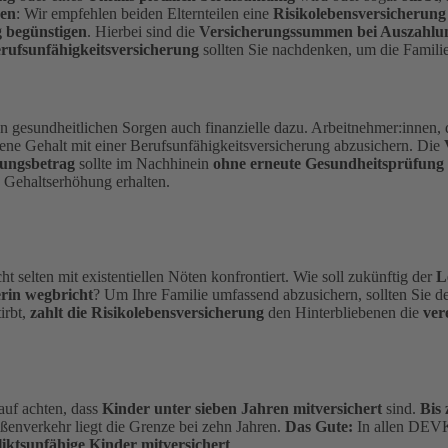
gen
: Wir empfehlen beiden Elternteilen eine
Risikolebensversicherung
g begünstigen
. Hierbei sind die
Versicherungssummen bei Auszahlu
rufsunfähigkeitsversicherung
sollten Sie nachdenken, um die Famili
n gesundheitlichen Sorgen auch finanzielle dazu. Arbeitnehmer:innen, 
gene Gehalt mit einer Berufsunfähigkeitsversicherung abzusichern. Die
ungsbetrag
sollte im Nachhinein
ohne erneute Gesundheitsprüfung
 Gehaltserhöhung erhalten.
ht selten mit existentiellen Nöten konfrontiert. Wie soll zukünftig der
L
rin wegbricht
?
Um Ihre Familie umfassend abzusichern, sollten Sie d
irbt,
zahlt die Risikolebensversicherung
den Hinterbliebenen die
ver
auf achten, dass
Kinder unter sieben Jahren mitversichert
sind.
Bis 
ßenverkehr liegt die Grenze bei zehn Jahren.
Das Gute:
In allen DEVK
iktsunfähige Kinder mitversichert
.