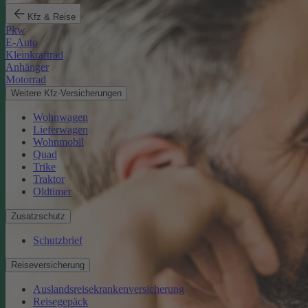
Kfz & Reise
Pkw
E-Auto
Kleinkraftrad
Anhänger
Motorrad
Weitere Kfz-Versicherungen
Wohnwagen
Lieferwagen
Wohnmobil
Quad
Trike
Traktor
Oldtimer
Zusatzschutz
Schutzbrief
Reiseversicherung
Auslandsreisekrankenversicherung
Reisegepäck