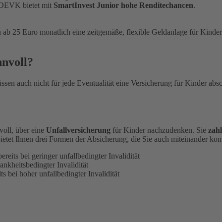
DEVK bietet mit
SmartInvest Junior hohe Renditechancen
.
ab 25 Euro monatlich eine zeitgemäße, flexible Geldanlage für Kinder.
nnvoll?
en auch nicht für jede Eventualität eine Versicherung für Kinder absch
nvoll, über eine
Unfallversicherung
für Kinder nachzudenken. Sie
zahl
etet Ihnen drei Formen der Absicherung, die Sie auch miteinander ko
reits bei geringer unfallbedingter Invalidität
ankheitsbedingter Invalidität
s bei hoher unfallbedingter Invalidität