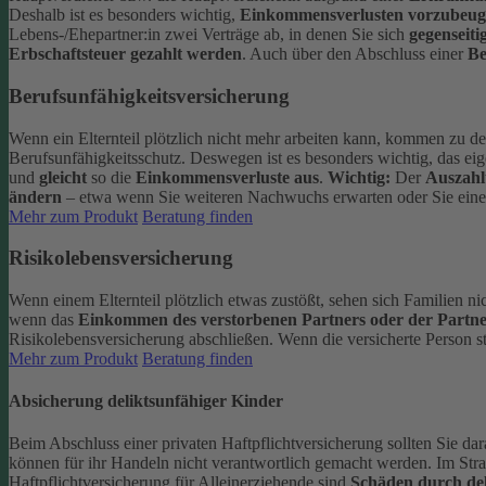
Deshalb ist es besonders wichtig,
Einkommensverlusten vorzubeu
Lebens-/Ehepartner:in zwei Verträge ab, in denen Sie sich
gegenseiti
Erbschaftsteuer gezahlt werden
.
Auch über den Abschluss einer
Be
Berufsunfähigkeitsversicherung
Wenn ein Elternteil plötzlich nicht mehr arbeiten kann, kommen zu de
Berufsunfähigkeitsschutz. Deswegen ist es besonders wichtig, das ei
und
gleicht
so die
Einkommensverluste aus
.
Wichtig:
Der
Auszahl
ändern
– etwa wenn Sie weiteren Nachwuchs erwarten oder Sie eine
Mehr zum Produkt
Beratung finden
Risikolebensversicherung
Wenn einem Elternteil plötzlich etwas zustößt, sehen sich Familien nic
wenn das
Einkommen des verstorbenen Partners oder der Partne
Risikolebensversicherung abschließen.
Wenn die versicherte Person st
Mehr zum Produkt
Beratung finden
Absicherung deliktsunfähiger Kinder
Beim Abschluss einer privaten Haftpflichtversicherung sollten Sie dar
können für ihr Handeln nicht verantwortlich gemacht werden. Im Stra
Haftpflichtversicherung für Alleinerziehende sind
Schäden durch del