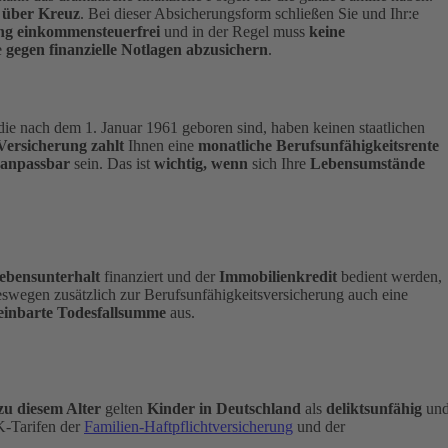
 über Kreuz
. Bei dieser Absicherungsform schließen Sie und Ihr:e
ng einkommensteuerfrei
und in der Regel muss
keine
e
gegen finanzielle Notlagen abzusichern
.
die nach dem 1. Januar 1961 geboren sind, haben keinen staatlichen
Versicherung zahlt
Ihnen eine
monatliche Berufsunfähigkeitsrente
 anpassbar
sein. Das ist
wichtig, wenn
sich Ihre
Lebensumstände
ebensunterhalt
finanziert und der
Immobilienkredit
bedient werden,
eswegen zusätzlich zur Berufsunfähigkeitsversicherung auch eine
einbarte Todesfallsumme
aus.
zu diesem Alter
gelten
Kinder in Deutschland
als
deliktsunfähig
un
-Tarifen der
Familien-Haftpflichtversicherung
und der