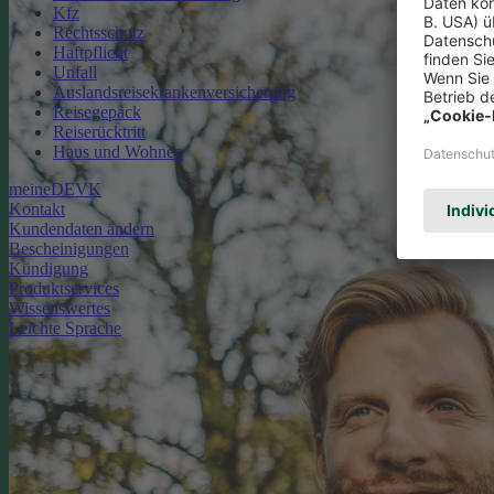
Kfz
Rechtsschutz
Haftpflicht
Unfall
Auslandsreisekrankenversicherung
Reisegepäck
Reiserücktritt
Haus und Wohnen
meineDEVK
Kontakt
Kundendaten ändern
Bescheinigungen
Kündigung
Produktservices
Wissenswertes
Leichte Sprache