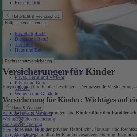
Reiserücktritt
Haftpflicht & Rechtsschutz
Haftpflichtversicherung
Privathaftpflicht
Dienst und Beruf
Tierhalter
Haus und Bau
Rechtsschutzversicherung
Versicherungen für Kinder
Alles zur Rechtsschutzversicherung
Privat, Beruf und Verkehr
Privat und Beruf
Eltern möchten ihre Kinder beschützen. Der passende Versicherungssc
Verkehr
Wohnen und Gebäude
Versicherung für Kinder: Wichtiges auf ei
Haus & Wohnen
Bei vielen Versicherungen sind
Kinder über den Familiensch
Alles zu Haus & Wohnen
Wohngebäudeversicherung
Hausratversicherung
Dies ist z. B. in der privaten Haftpflicht-, Hausrat- und Recht
Elementarversicherung
Ob Kinder-Unfall- oder Krankenzusatzversicherung: Es gibt
si
Glasversicherung