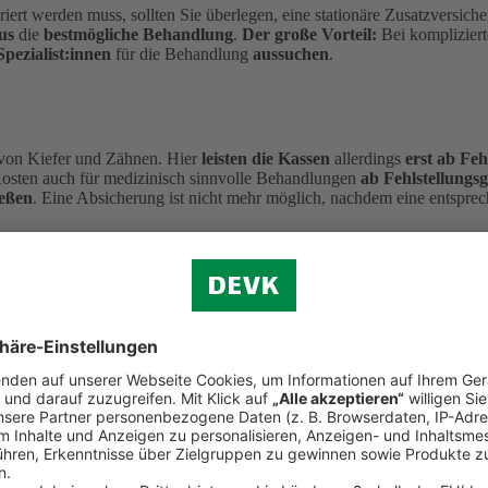
iert werden muss, sollten Sie überlegen, eine stationäre Zusatzversich
us
die
bestmögliche Behandlung
.
Der große Vorteil:
Bei komplizier
Spezialist:innen
für die Behandlung
aussuchen
.
 von Kiefer und Zähnen. Hier
leisten die Kassen
allerdings
erst ab Fe
osten auch für medizinisch sinnvolle Behandlungen
ab Fehlstellung
ießen
. Eine Absicherung ist nicht mehr möglich, nachdem eine entspre
ollten Sie eine Auslandsreisekrankenversicherung abschließen. Denn d
er
Auslandsreisekrankenversicherung der DEVK
genießen Sie
welt
nische Leistungen bei Ärzt:innen, Zahnärzt:innen und im Krankenhaus.