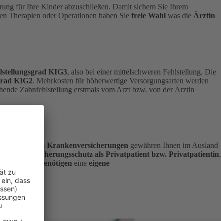
erung für Ihre Kinder abzuschließen. Damit sichern Sie Ihrem
ten Therapien oder Operationen haben Sie
freie Wahl
was die
Ärztin
hlstellungsgrad KIG3
, also bei einer mittelschweren Fehlstellung.
Die
sgrad KIG2
. Mehrkosten für höherwertige Versorgungsarten werden
chende Zahnfehlstellung erstmals vom Arzt bzw. von der Ärztin
ie
gesetzlichen Krankenversicherungen
gewähren Ihnen im Ausland
weiten Versicherungsschutz als Privatpatient bzw. Privatpatientin
.
Ihre
Kinder benötigen
eine
eigene