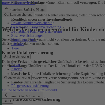
Mit einer Geldanlage
können Eltern sinnvoll
vorsorgen.
Die 
Immobilienfinanzierung
Krankheit, Unfall & Pflege
Krankenversicherung
Unsere fondsgebundene Rentenversicherung bietet Ihnen schon 
Renditechancen eines Investmentfonds
.
Private Krankenversicherung
Gesetzliche Krankenversicherung
Welche Versicherungen sind für Kinder si
Betriebliche Krankenversicherung
Zusatzversicherungen
Sie können Ihren Nachwuchs nicht vor allem beschützen. Und Sie müss
Krankentagegeld
die Sie sich Gedanken machen sollten.
Ausland
Tiere
Kinder-Unfallversicherung
Unfallversicherung
Da
in der Freizeit kein gesetzlicher Unfallschutz
besteht, ist es sin
Privat
eine lebenslange Unfallrente
. Der Kinder-Unfallschutz der DEVK bi
Kinder
klassische Kinder-Unfallversicherung:
hohe Kapitalzahlung be
Pflegeversicherung
Junior Plus:
erweiterter Versicherungsschutz bei unfall- und kr
Kinder-Unfallrente:
langfristige Sicherung des Lebensunterhalt
Pflegezusatzversicherung
Online berechnen
Mehr zum Produkt
Beruf, Alter & Finanzen
Stationäre Zusatzversicherung
Beruf