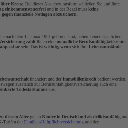
 über Kreuz
. Bei dieser Absicherungsform schließen Sie und Ihr:e
ng einkommensteuerfrei
und in der Regel muss
keine
e
gegen finanzielle Notlagen abzusichern
.
die nach dem 1. Januar 1961 geboren sind, haben keinen staatlichen
Versicherung zahlt
Ihnen eine
monatliche Berufsunfähigkeitsrente
 anpassbar
sein. Das ist
wichtig, wenn
sich Ihre
Lebensumstände
ebensunterhalt
finanziert und der
Immobilienkredit
bedient werden,
eswegen zusätzlich zur Berufsunfähigkeitsversicherung auch eine
einbarte Todesfallsumme
aus.
zu diesem Alter
gelten
Kinder in Deutschland
als
deliktsunfähig
un
-Tarifen der
Familien-Haftpflichtversicherung
und der