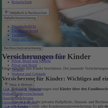
Reiserücktritt
Haftpflicht & Rechtsschutz
Haftpflichtversicherung
Privathaftpflicht
Dienst und Beruf
Tierhalter
Haus und Bau
Rechtsschutzversicherung
Versicherungen für Kinder
Alles zur Rechtsschutzversicherung
Privat, Beruf und Verkehr
Privat und Beruf
Eltern möchten ihre Kinder beschützen. Der passende Versicherungssc
Verkehr
Wohnen und Gebäude
Versicherung für Kinder: Wichtiges auf ei
Haus & Wohnen
Bei vielen Versicherungen sind
Kinder über den Familiensch
Alles zu Haus & Wohnen
Wohngebäudeversicherung
Hausratversicherung
Dies ist z. B. in der privaten Haftpflicht-, Hausrat- und Recht
Elementarversicherung
Ob Kinder-Unfall- oder Krankenzusatzversicherung: Es gibt
si
Glasversicherung