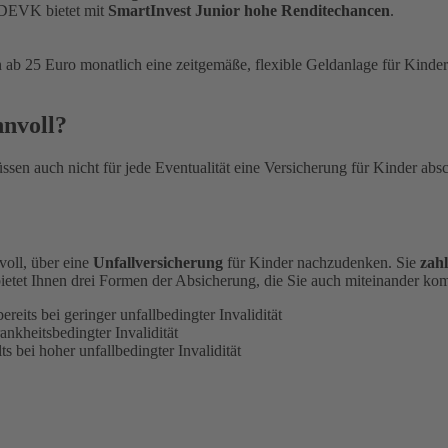
DEVK bietet mit
SmartInvest Junior hohe Renditechancen
.
ab 25 Euro monatlich eine zeitgemäße, flexible Geldanlage für Kinder.
nnvoll?
en auch nicht für jede Eventualität eine Versicherung für Kinder absch
nvoll, über eine
Unfallversicherung
für Kinder nachzudenken. Sie
zahl
etet Ihnen drei Formen der Absicherung, die Sie auch miteinander ko
reits bei geringer unfallbedingter Invalidität
ankheitsbedingter Invalidität
s bei hoher unfallbedingter Invalidität