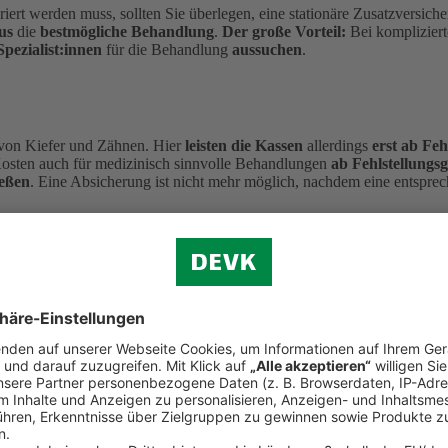
iert werden muss, sollten Sie überlegen, eine stationäre Zusatzversich
us
die
bestmögliche Behandlung
.
Der große Vorteil:
Bei komplizier
Spezialist:innen
für die Behandlung
aussuchen
.
 von Kiefer und Zähnen. Hier
leisten die Kassen
allerdings
erst ab Fe
osten auch für medizinisch sinnvolle Behandlungen
ab Fehlstellung
ießen
. Eine Absicherung ist nicht mehr möglich, nachdem eine entspre
ollten Sie eine Auslandsreisekrankenversicherung abschließen. Denn d
er
Auslandsreisekrankenversicherung der DEVK
genießen Sie
welt
nische Leistungen bei Ärzt:innen, Zahnärzt:innen und im Krankenhaus.