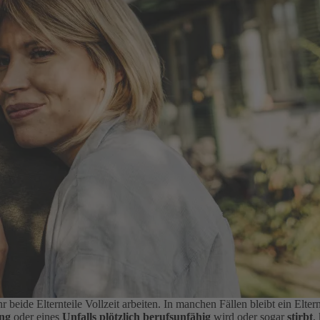
r beide Elternteile Vollzeit arbeiten. In manchen Fällen bleibt ein Elt
ng
oder eines
Unfalls plötzlich berufsunfähig
wird oder sogar
stirbt
,