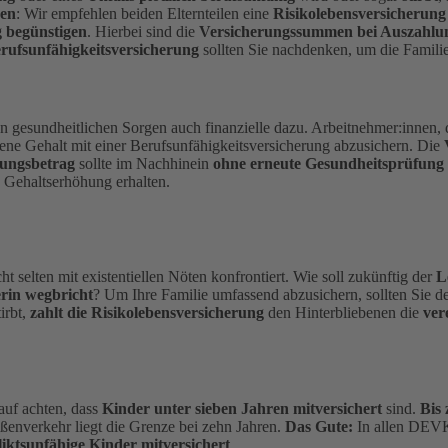
gen
: Wir empfehlen beiden Elternteilen eine
Risikolebensversicherung
g begünstigen
. Hierbei sind die
Versicherungssummen bei Auszahlu
rufsunfähigkeitsversicherung
sollten Sie nachdenken, um die Famili
n gesundheitlichen Sorgen auch finanzielle dazu. Arbeitnehmer:innen, 
gene Gehalt mit einer Berufsunfähigkeitsversicherung abzusichern. Die
ungsbetrag
sollte im Nachhinein
ohne erneute Gesundheitsprüfung
 Gehaltserhöhung erhalten.
ht selten mit existentiellen Nöten konfrontiert. Wie soll zukünftig der
L
rin wegbricht
?
Um Ihre Familie umfassend abzusichern, sollten Sie d
irbt,
zahlt die Risikolebensversicherung
den Hinterbliebenen die
ver
auf achten, dass
Kinder unter sieben Jahren mitversichert
sind.
Bis 
ßenverkehr liegt die Grenze bei zehn Jahren.
Das Gute:
In allen DEVK
iktsunfähige Kinder mitversichert
.