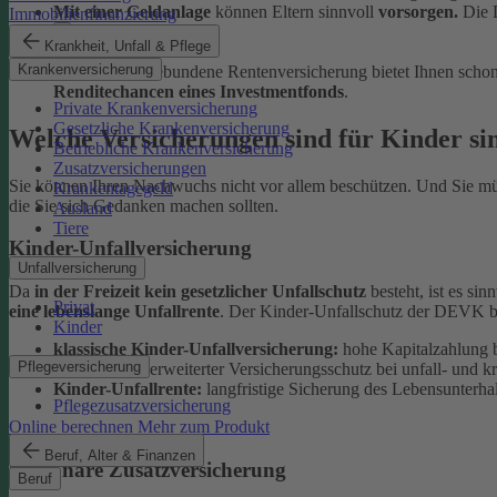
Mit einer Geldanlage
können Eltern sinnvoll
vorsorgen.
Die 
Immobilienfinanzierung
Krankheit, Unfall & Pflege
Krankenversicherung
Unsere fondsgebundene Rentenversicherung bietet Ihnen schon 
Renditechancen eines Investmentfonds
.
Private Krankenversicherung
Gesetzliche Krankenversicherung
Welche Versicherungen sind für Kinder si
Betriebliche Krankenversicherung
Zusatzversicherungen
Sie können Ihren Nachwuchs nicht vor allem beschützen. Und Sie müss
Krankentagegeld
die Sie sich Gedanken machen sollten.
Ausland
Tiere
Kinder-Unfallversicherung
Unfallversicherung
Da
in der Freizeit kein gesetzlicher Unfallschutz
besteht, ist es sin
Privat
eine lebenslange Unfallrente
. Der Kinder-Unfallschutz der DEVK bi
Kinder
klassische Kinder-Unfallversicherung:
hohe Kapitalzahlung be
Pflegeversicherung
Junior Plus:
erweiterter Versicherungsschutz bei unfall- und kr
Kinder-Unfallrente:
langfristige Sicherung des Lebensunterhalt
Pflegezusatzversicherung
Online berechnen
Mehr zum Produkt
Beruf, Alter & Finanzen
Stationäre Zusatzversicherung
Beruf