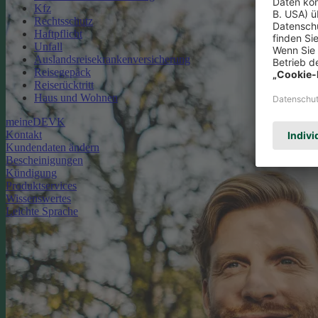
Kfz
Rechtsschutz
Haftpflicht
Unfall
Auslandsreisekrankenversicherung
Reisegepäck
Reiserücktritt
Haus und Wohnen
meineDEVK
Kontakt
Kundendaten ändern
Bescheinigungen
Kündigung
Produktservices
Wissenswertes
Leichte Sprache