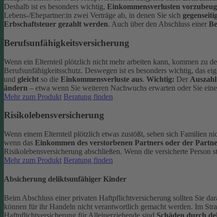
Deshalb ist es besonders wichtig,
Einkommensverlusten vorzubeu
Lebens-/Ehepartner:in zwei Verträge ab, in denen Sie sich
gegenseiti
Erbschaftsteuer gezahlt werden
.
Auch über den Abschluss einer
Be
Berufsunfähigkeitsversicherung
Wenn ein Elternteil plötzlich nicht mehr arbeiten kann, kommen zu de
Berufsunfähigkeitsschutz. Deswegen ist es besonders wichtig, das ei
und
gleicht
so die
Einkommensverluste aus
.
Wichtig:
Der
Auszahl
ändern
– etwa wenn Sie weiteren Nachwuchs erwarten oder Sie eine
Mehr zum Produkt
Beratung finden
Risikolebensversicherung
Wenn einem Elternteil plötzlich etwas zustößt, sehen sich Familien nic
wenn das
Einkommen des verstorbenen Partners oder der Partne
Risikolebensversicherung abschließen.
Wenn die versicherte Person st
Mehr zum Produkt
Beratung finden
Absicherung deliktsunfähiger Kinder
Beim Abschluss einer privaten Haftpflichtversicherung sollten Sie dar
können für ihr Handeln nicht verantwortlich gemacht werden. Im Stra
Haftpflichtversicherung für Alleinerziehende sind
Schäden durch del