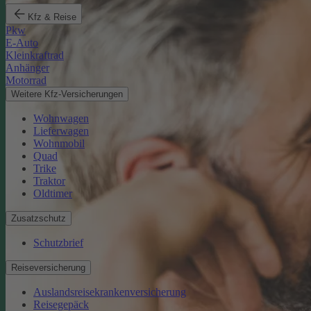
Kfz & Reise
Pkw
E-Auto
Kleinkraftrad
Anhänger
Motorrad
Weitere Kfz-Versicherungen
Wohnwagen
Lieferwagen
Wohnmobil
Quad
Trike
Traktor
Oldtimer
Zusatzschutz
Schutzbrief
Reiseversicherung
Auslandsreisekrankenversicherung
Reisegepäck