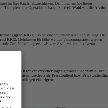
erung für Ihre Kinder abzuschließen. Damit sichern Sie Ihrem
ten Therapien oder Operationen haben Sie
freie Wahl
was die
Ärztin
hlstellungsgrad KIG3
, also bei einer mittelschweren Fehlstellung.
Die
sgrad KIG2
. Mehrkosten für höherwertige Versorgungsarten werden
chende Zahnfehlstellung erstmals vom Arzt bzw. von der Ärztin
ie
gesetzlichen Krankenversicherungen
gewähren Ihnen im Ausland
weiten Versicherungsschutz als Privatpatient bzw. Privatpatientin
.
Ihre
Kinder benötigen
eine
eigene