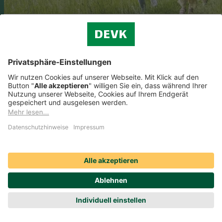
Photovoltaikanlage versichern
Erfahren Sie, welche Versicherung Ihre Photovoltaikanlage abdeckt,
welche Kosten auf Sie zukommen und wie Sie Ihre Solaranlage
optimal versichern.
Zum Ratgeber
Ihr Draht zu uns
0800 4-757-757
Gebührenfrei aus dem deutschen Telefonnetz.
Anrufe aus dem Ausland:
+49 221 757-757
Beratung finden
Montag bis Freitag 10:00 bis 18:00 Uhr (außer an
Chat
Feiertagen)
Jetzt finden, was Sie suchen