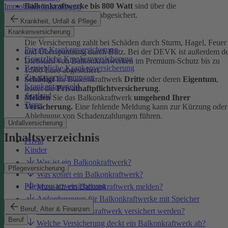
Balkonkraftwerke bis 800 Watt
sind über die
Immobilienfinanzierung
Hausratversicherung
abgesichert.
Krankheit, Unfall & Pflege
Krankenversicherung
Die Versicherung zahlt bei Schäden durch Sturm, Hagel, Feuer
Private Krankenversicherung
und Überspannung durch Blitz. Bei der DEVK ist außerdem d
Gesetzliche Krankenversicherung
Diebstahl von Balkonkraftwerken im Premium-Schutz bis zu
Betriebliche Krankenversicherung
1.500 Euro abgesichert.
Zusatzversicherungen
Schädigt
Ihr Balkonkraftwerk
Dritte
oder deren
Eigentum
,
Krankentagegeld
leistet die
Privathaftpflichtversicherung
.
Ausland
Melden
Sie das Balkonkraftwerk
umgehend Ihrer
Tiere
Versicherung
.
Eine fehlende Meldung kann zur Kürzung oder
Ablehnung von Schadenzahlungen führen.
Unfallversicherung
Inhaltsverzeichnis
Privat
Kinder
Was ist ein Balkonkraftwerk?
Pflegeversicherung
Was kostet ein Balkonkraftwerk?
Pflegezusatzversicherung
Muss ich ein Balkonkraftwerk melden?
Anforderungen für Balkonkraftwerke mit Speicher
Beruf, Alter & Finanzen
Muss ein Balkonkraftwerk versichert werden?
Beruf
Welche Versicherung deckt ein Balkonkraftwerk ab?