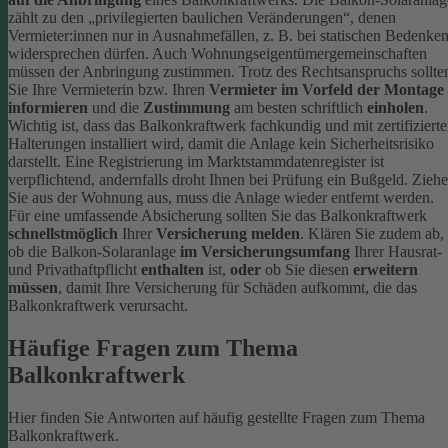
zählt zu den „privilegierten baulichen Veränderungen“, denen
Vermieter:innen nur in Ausnahmefällen, z. B. bei statischen Bedenken
widersprechen dürfen. Auch Wohnungseigentümergemeinschaften
müssen der Anbringung zustimmen.
Trotz des Rechtsanspruchs sollte
Sie Ihre Vermieterin bzw. Ihren
Vermieter im Vorfeld der Montage
informieren
und die
Zustimmung
am besten schriftlich
einholen
.
Wichtig ist, dass das Balkonkraftwerk fachkundig und mit zertifiziert
Halterungen installiert wird, damit die Anlage kein Sicherheitsrisiko
darstellt. Eine Registrierung im Marktstammdatenregister ist
verpflichtend, andernfalls droht Ihnen bei Prüfung ein Bußgeld. Zieh
Sie aus der Wohnung aus, muss die Anlage wieder entfernt werden.
Für eine umfassende Absicherung sollten Sie das Balkonkraftwerk
schnellstmöglich
Ihrer
Versicherung melden
. Klären Sie zudem ab,
ob die Balkon-Solaranlage
im Versicherungsumfang
Ihrer Hausrat-
und Privathaftpflicht
enthalten
ist,
oder
ob Sie diesen
erweitern
müssen
, damit Ihre Versicherung für Schäden aufkommt, die das
Balkonkraftwerk verursacht.
Häufige Fragen zum Thema
Balkonkraftwerk
Hier finden Sie Antworten auf häufig gestellte Fragen zum Thema
Balkonkraftwerk.