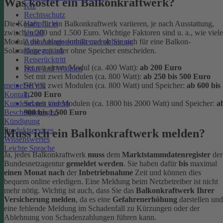
Was kostet ein Balkonkraftwerk?
Kfz
Rechtsschutz
Haftpflicht
Die Kosten für ein Balkonkraftwerk variieren, je nach Ausstattung,
Unfall
zwischen 200 und 1.500 Euro. Wichtige Faktoren sind u. a., wie viele
Auslandsreisekrankenversicherung
Module die Anlage enthält und ob Sie sich für eine Balkon-
Reisegepäck
Solaranlage mit oder ohne Speicher entscheiden.
Reiserücktritt
Set
mit einem Modul (ca. 400 Watt):
ab 200 Euro
Haus und Wohnen
Set
mit zwei Modulen (ca. 800 Watt):
ab
250 bis 500 Euro
meineDEVK
Set mit zwei Modulen (ca. 800 Watt) und Speicher:
ab
600 bis
Kontakt
1.200 Euro
Kundendaten ändern
Set
mit vier Modulen (ca. 1800 bis 2000 Watt) und Speicher:
a
Bescheinigungen
900 bis 1.500 Euro
Kündigung
Produktservices
Muss ich ein Balkonkraftwerk melden?
Wissenswertes
Leichte Sprache
Ja, jedes Balkonkraftwerk
muss
dem
Marktstammdatenregister
der
Bundesnetzagentur
gemeldet werden
. Sie haben dafür
bis
maximal
einen Monat nach
der
Inbetriebnahme
Zeit und können dies
bequem online erledigen. Eine Meldung beim Netzbetreiber ist nicht
mehr nötig. Wichtig ist auch, dass Sie das
Balkonkraftwerk Ihrer
Versicherung melden
, da es eine
Gefahrenerhöhung
darstellen und
eine fehlende Meldung im Schadenfall zu Kürzungen oder der
Ablehnung von Schadenzahlungen führen kann.