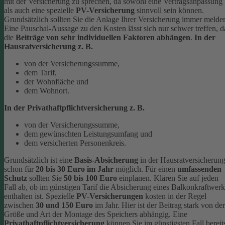
mit der Versicherung zu sprechen, da sowohl eine Vertragsanpassung
als auch eine spezielle
PV-Versicherung
sinnvoll sein können.
Grundsätzlich sollten Sie die Anlage Ihrer Versicherung immer melde
Eine Pauschal-Aussage zu den Kosten lässt sich nur schwer treffen, d
die
Beiträge von sehr individuellen Faktoren abhängen
.
In der
Hausratversicherung z. B.
von der Versicherungssumme,
dem Tarif,
der Wohnfläche und
dem Wohnort.
In der Privathaftpflichtversicherung z. B.
von der Versicherungssumme,
dem gewünschten Leistungsumfang und
dem versicherten Personenkreis.
Grundsätzlich ist eine
Basis-Absicherung
in der Hausratversicherun
schon für
20 bis 30 Euro im Jahr
möglich. Für einen
umfassenden
Schutz
sollten Sie
50 bis 100 Euro
einplanen. Klären Sie auf jeden
Fall ab, ob im günstigen Tarif die Absicherung eines Balkonkraftwerk
enthalten ist. Spezielle
PV-Versicherungen
kosten in der Regel
zwischen
30 und 150 Euro
im Jahr. Hier ist der Beitrag stark von der
Größe und Art der Montage des Speichers abhängig.
Eine
Privathaftpflichtversicherung
können Sie im günstigsten Fall bereit