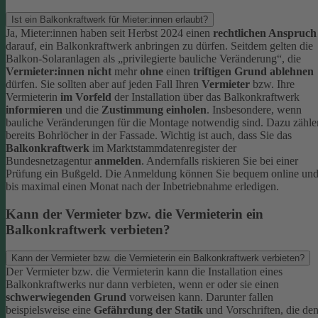
Ist ein Balkonkraftwerk für Mieter:innen erlaubt?
Ja, Mieter:innen haben seit Herbst 2024 einen
rechtlichen Anspruch
darauf, ein Balkonkraftwerk anbringen zu dürfen. Seitdem gelten die
Balkon-Solaranlagen als „privilegierte bauliche Veränderung“, die
Vermieter:innen nicht
mehr
ohne
einen
triftigen Grund ablehnen
dürfen.
Sie sollten aber auf jeden Fall Ihren
Vermieter
bzw. Ihre
Vermieterin
im Vorfeld
der Installation über das Balkonkraftwerk
informieren
und die
Zustimmung einholen
. Insbesondere, wenn
bauliche Veränderungen für die Montage notwendig sind. Dazu zähle
bereits Bohrlöcher in der Fassade.
Wichtig ist auch, dass Sie das
Balkonkraftwerk
im Marktstammdatenregister der
Bundesnetzagentur
anmelden
. Andernfalls riskieren Sie bei einer
Prüfung ein Bußgeld. Die Anmeldung können Sie bequem online un
bis maximal einen Monat nach der Inbetriebnahme erledigen.
Kann der Vermieter bzw. die Vermieterin ein
Balkonkraftwerk verbieten?
Kann der Vermieter bzw. die Vermieterin ein Balkonkraftwerk verbieten?
Der Vermieter bzw. die Vermieterin kann die Installation eines
Balkonkraftwerks nur dann verbieten, wenn er oder sie einen
schwerwiegenden Grund
vorweisen kann. Darunter fallen
beispielsweise eine
Gefährdung der Statik
und Vorschriften, die de