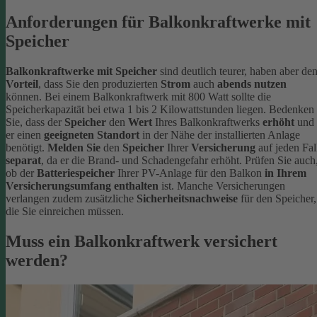
Anforderungen für Balkonkraftwerke mit
Speicher
Balkonkraftwerke mit Speicher
sind deutlich teurer, haben aber de
Vorteil
, dass Sie den produzierten
Strom
auch
abends nutzen
können. Bei einem Balkonkraftwerk mit 800 Watt sollte die
Speicherkapazität bei etwa 1 bis 2 Kilowattstunden liegen. Bedenken
Sie, dass der
Speicher
den
Wert
Ihres Balkonkraftwerks
erhöht
und
er einen
geeigneten Standort
in der Nähe der installierten Anlage
benötigt.
Melden Sie
den
Speicher
Ihrer
Versicherung
auf jeden Fal
separat
, da er die Brand- und Schadengefahr erhöht. Prüfen Sie auch
ob der
Batteriespeicher
Ihrer PV-Anlage für den Balkon
in Ihrem
Versicherungsumfang enthalten
ist. Manche Versicherungen
verlangen zudem zusätzliche
Sicherheitsnachweise
für den Speicher,
die Sie einreichen müssen.
Muss ein Balkonkraftwerk versichert
werden?