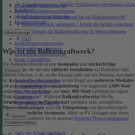
Zusammenfassung: Welche Versicherung übernimmt welch
Betriebliche Altersvorsorge
Schäden?
Berufsunfähigkeitsversicherung
Grundfähigkeitsversicherung
Was kostet eine Versicherung für ein Balkonkraftwerk?
Krankentagegeld
Balkonkraftwerk versichern – Schritt-für-Schritt-Anleitung
Versicherung für Balkonkraftwerke in Mietwohnungen
Altersvorsorge
FAQ
Risikolebensversicherung
Sterbegeldversicherung
Was ist ein Balkonkraftwerk?
Betriebliche Altersvorsorge
Rente ZukunftPlus
Ein Balkonkraftwerk ist eine
kompakte
und
steckerfertige
Solaranlage
, die für eine
einfache Installation
auf Balkonen oder
Finanzen
kleinen Flächen, z. B. an der Fassade oder auf der Terrasse, konzipier
ist.
Balkonkraftwerke bestehen in der Regel aus
mehreren Modulen
Immobilienfinanzierung
mit einer
maximalen Ausgangsleistung
von insgesamt
2.000 Watt
Investmentfonds
und einem Wechselrichter, der
max. 800 Watt
Leistung ins eigene
SmartInvest Junior
Netz einspeisen darf.
Während
Balkonkraftwerke
für die
Girokonto
Stromerzeugung im Eigenbedarf
optimiert sind, ermöglichen
Restschuldversicherung
Photovoltaikanlagen
auch die
Einspeisung
von überschüssigem
Strom ins
öffentliche Stromnetz
. Mehr zu PV-Anlagen und deren
Service
Absicherung erfahren Sie in unserem
Ratgeber Photovoltaikanlage
Schadenmeldung
versichern
.
Alles zur Schadenmeldung