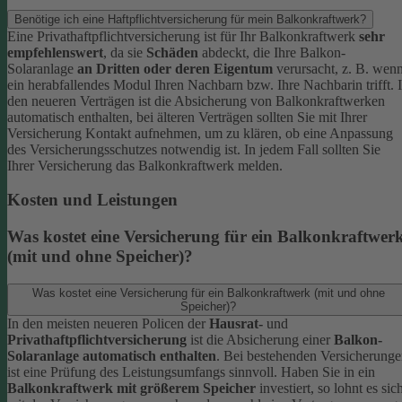
Benötige ich eine Haftpflichtversicherung für mein Balkonkraftwerk?
Eine Privathaftpflichtversicherung ist für Ihr Balkonkraftwerk
sehr
empfehlenswert
, da sie
Schäden
abdeckt, die Ihre Balkon-
Solaranlage
an Dritten oder deren Eigentum
verursacht, z. B. wen
ein herabfallendes Modul Ihren Nachbarn bzw. Ihre Nachbarin trifft.
den neueren Verträgen ist die Absicherung von Balkonkraftwerken
automatisch enthalten, bei älteren Verträgen sollten Sie mit Ihrer
Versicherung Kontakt aufnehmen, um zu klären, ob eine Anpassung
des Versicherungsschutzes notwendig ist. In jedem Fall sollten Sie
Ihrer Versicherung das Balkonkraftwerk melden.
Kosten und Leistungen
Was kostet eine Versicherung für ein Balkonkraftwer
(mit und ohne Speicher)?
Was kostet eine Versicherung für ein Balkonkraftwerk (mit und ohne
Speicher)?
In den meisten neueren Policen der
Hausrat-
und
Privathaftpflichtversicherung
ist die Absicherung einer
Balkon-
Solaranlage automatisch enthalten
. Bei bestehenden Versicherung
ist eine Prüfung des Leistungsumfangs sinnvoll.
Haben Sie in ein
Balkonkraftwerk mit größerem Speicher
investiert, so lohnt es sic