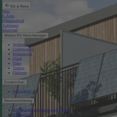
Kfz & Reise
Pkw
E-Auto
Kleinkraftrad
Anhänger
Motorrad
Weitere Kfz-Versicherungen
Wohnwagen
Lieferwagen
Wohnmobil
Quad
Trike
Traktor
Oldtimer
Zusatzschutz
Schutzbrief
Reiseversicherung
Auslandsreisekrankenversicherung
Reisegepäck