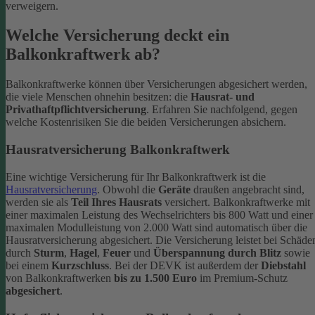
verweigern.
Welche Versicherung deckt ein
Balkonkraftwerk ab?
Balkonkraftwerke können über Versicherungen abgesichert werden,
die viele Menschen ohnehin besitzen: die
Hausrat- und
Privathaftpflichtversicherung
. Erfahren Sie nachfolgend, gegen
welche Kostenrisiken Sie die beiden Versicherungen absichern.
Hausratversicherung Balkonkraftwerk
Eine wichtige Versicherung für Ihr Balkonkraftwerk ist die
Hausratversicherung
. Obwohl die
Geräte
draußen angebracht sind,
werden sie als
Teil Ihres Hausrats
versichert. Balkonkraftwerke mit
einer maximalen Leistung des Wechselrichters bis 800 Watt und einer
maximalen Modulleistung von 2.000 Watt sind automatisch über die
Hausratversicherung abgesichert. Die Versicherung leistet bei Schäde
durch
Sturm
,
Hagel
,
Feuer
und
Überspannung durch Blitz
sowie
bei einem
Kurzschluss
. Bei der DEVK ist außerdem der
Diebstahl
von Balkonkraftwerken
bis zu 1.500 Euro
im Premium-Schutz
abgesichert
.