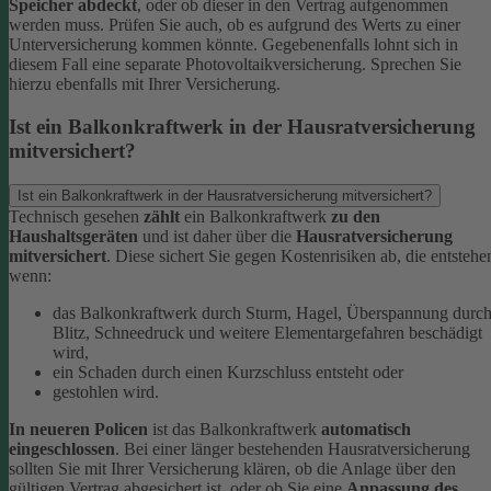
Speicher abdeckt
, oder ob dieser in den Vertrag aufgenommen
werden muss. Prüfen Sie auch, ob es aufgrund des Werts zu einer
Unterversicherung kommen könnte. Gegebenenfalls lohnt sich in
diesem Fall eine separate Photovoltaikversicherung. Sprechen Sie
hierzu ebenfalls mit Ihrer Versicherung.
Ist ein Balkonkraftwerk in der Hausratversicherung
mitversichert?
Ist ein Balkonkraftwerk in der Hausratversicherung mitversichert?
Technisch gesehen
zählt
ein Balkonkraftwerk
zu den
Haushaltsgeräten
und ist daher über die
Hausratversicherung
mitversichert
. Diese sichert Sie gegen Kostenrisiken ab, die entstehe
wenn:
das Balkonkraftwerk durch Sturm, Hagel, Überspannung durc
Blitz, Schneedruck und weitere Elementargefahren beschädigt
wird,
ein Schaden durch einen Kurzschluss entsteht oder
gestohlen wird.
In neueren Policen
ist das Balkonkraftwerk
automatisch
eingeschlossen
. Bei einer länger bestehenden Hausratversicherung
sollten Sie mit Ihrer Versicherung klären, ob die Anlage über den
gültigen Vertrag abgesichert ist, oder ob Sie eine
Anpassung des