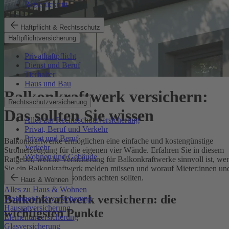
Reiserücktritt
Haftpflicht & Rechtsschutz
Haftpflichtversicherung
Privathaftpflicht
Dienst und Beruf
Tierhalter
Haus und Bau
Balkonkraftwerk versichern:
Rechtsschutzversicherung
Das sollten Sie wissen
Alles zur Rechtsschutzversicherung
Privat, Beruf und Verkehr
Privat und Beruf
Balkonkraftwerke ermöglichen eine einfache und kostengünstige
Verkehr
Stromerzeugung für die eigenen vier Wände. Erfahren Sie in diesem
Wohnen und Gebäude
Ratgeber, welche Versicherung für Balkonkraftwerke sinnvoll ist, w
Sie ein Balkonkraftwerk melden müssen und worauf Mieter:innen un
Eigentümer:innen besonders achten sollten.
Haus & Wohnen
Alles zu Haus & Wohnen
Balkonkraftwerk versichern: die
Wohngebäudeversicherung
Hausratversicherung
wichtigsten Punkte
Elementarversicherung
Glasversicherung