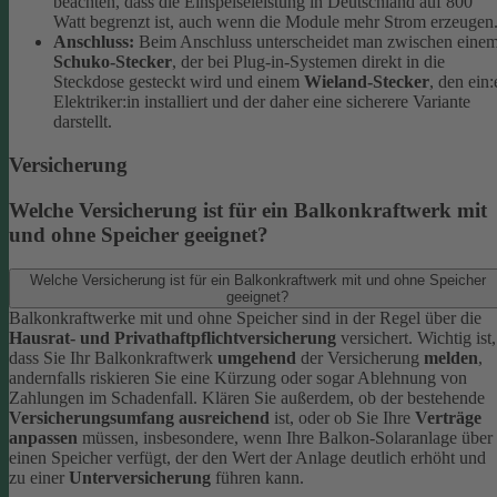
beachten, dass die Einspeiseleistung in Deutschland auf 800
Watt begrenzt ist, auch wenn die Module mehr Strom erzeugen
Anschluss:
Beim Anschluss unterscheidet man zwischen eine
Schuko-Stecker
, der bei Plug-in-Systemen direkt in die
Steckdose gesteckt wird und einem
Wieland-Stecker
, den ein:
Elektriker:in installiert und der daher eine sicherere Variante
darstellt.
Versicherung
Welche Versicherung ist für ein Balkonkraftwerk mit
und ohne Speicher geeignet?
Welche Versicherung ist für ein Balkonkraftwerk mit und ohne Speicher
geeignet?
Balkonkraftwerke mit und ohne Speicher sind in der Regel über die
Hausrat- und Privathaftpflichtversicherung
versichert. Wichtig ist,
dass Sie Ihr Balkonkraftwerk
umgehend
der Versicherung
melden
,
andernfalls riskieren Sie eine Kürzung oder sogar Ablehnung von
Zahlungen im Schadenfall.
Klären Sie außerdem, ob der bestehende
Versicherungsumfang ausreichend
ist, oder ob Sie Ihre
Verträge
anpassen
müssen, insbesondere, wenn Ihre Balkon-Solaranlage über
einen Speicher verfügt, der den Wert der Anlage deutlich erhöht und
zu einer
Unterversicherung
führen kann.