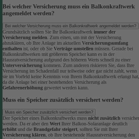
Bei welcher Versicherung muss ein Balkonkraftwerk
angemeldet werden?
Bei welcher Versicherung muss ein Balkonkraftwerk angemeldet werden?
Grundsätzlich sollten Sie Ihr Balkonkraftwerk
immer
der
Versicherung melden
. Zum einen, um mit der Versicherung
abzuklären, ob Ihre Anlage im aktuellen
Versicherungsumfang
enthalten
ist, oder ob Sie
Verträge umstellen
müssen. Gerade bei
Balkonkraftwerken mit größerem Speicher kann es in der
Hausratversicherung aufgrund des höheren Werts schnell zu einer
Unterversicherung
kommen.
Zum anderen riskieren Sie, dass Ihre
Versicherung im Schadenfall nur teilweise oder gar nicht zahlt, wenn
sie im Vorfeld keine Kenntnis von Ihrem Balkonkraftwerk erlangt hat
da die Anlage bei einer bestehenden Versicherung als
Gefahrenerhöhung
gewertet werden kann.
Muss ein Speicher zusätzlich versichert werden?
Muss ein Speicher zusätzlich versichert werden?
Der Speicher eines Balkonkraftwerks muss
nicht zusätzlich
versicher
werden. Da er aber den
Wert
Ihrer Balkon-Solaranlage deutlich
erhöht
und die
Brandgefahr steigert
, sollten Sie mit
Ihrer
Versicherung klären
, ob Ihre bestehende Hausratversicherung den