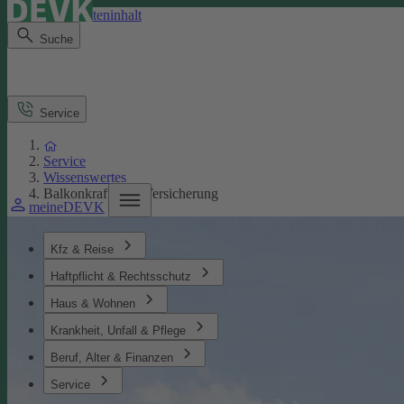
Direkt zum Seiteninhalt
Suche
Service
Service
Wissenswertes
Balkonkraftwerk Versicherung
meineDEVK
Kfz & Reise
Haftpflicht & Rechtsschutz
Haus & Wohnen
Krankheit, Unfall & Pflege
Beruf, Alter & Finanzen
Service