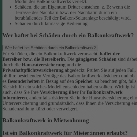
Modul des Balkonkraftwerks verletzt.
Schäden, die am Eigentum Dritter entstehen, z. B: wenn die
Terrasse des Nachbarn bzw. der Nachbarin durch ein
herabfallendes Teil der Balkon-Solaranlage beschädigt wird.
Schäden durch fahrlässige Bedienung
Wer haftet bei Schäden durch ein Balkonkraftwerk?
Wer haftet bei Schäden durch ein Balkonkraftwerk?
Für Schäden, die ein Balkonkraftwerk verursacht,
haftet der
Betreiber bzw. die Betreiberin
. Die
gängigsten Schäden
sind dabe
durch die
Hausratversicherung
und die
Privathaftpflichtversicherung
abgedeckt. Prüfen Sie auf jeden Fall,
ob Ihre bestehenden Verträge das Balkonkraftwerk absichern und ob
es
Besonderheiten
in Bezug auf den
Speicher
zu beachten gibt, falls
Sie sich für ein solches Modell entschieden haben sollten.
Wichtig ist
auch, dass Sie Ihre
Versicherung
über
Ihr
Balkonkraftwerk
informieren
, andernfalls riskieren Sie in der Hausratversicherung ein
Unterversicherung und grundsätzlich, dass Ihnen die Versicherung ei
Schadenzahlung kürzt oder verweigert.
Balkonkraftwerk in Mietwohnung
Ist ein Balkonkraftwerk für Mieter:innen erlaubt?