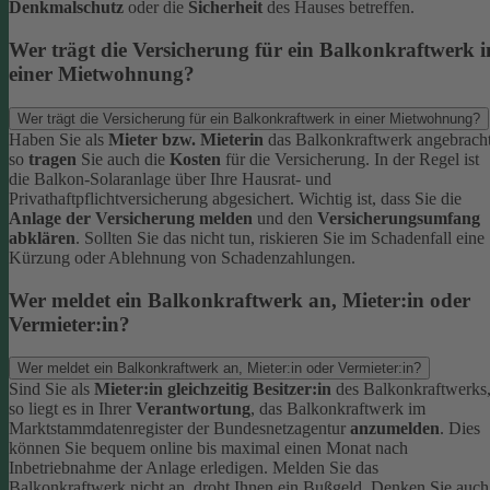
Denkmalschutz
oder die
Sicherheit
des Hauses betreffen.
Wer trägt die Versicherung für ein Balkonkraftwerk i
einer Mietwohnung?
Wer trägt die Versicherung für ein Balkonkraftwerk in einer Mietwohnung?
Haben Sie als
Mieter bzw. Mieterin
das Balkonkraftwerk angebracht
so
tragen
Sie auch die
Kosten
für die Versicherung. In der Regel ist
die Balkon-Solaranlage über Ihre Hausrat- und
Privathaftpflichtversicherung abgesichert. Wichtig ist, dass Sie die
Anlage der Versicherung melden
und den
Versicherungsumfang
abklären
. Sollten Sie das nicht tun, riskieren Sie im Schadenfall eine
Kürzung oder Ablehnung von Schadenzahlungen.
Wer meldet ein Balkonkraftwerk an, Mieter:in oder
Vermieter:in?
Wer meldet ein Balkonkraftwerk an, Mieter:in oder Vermieter:in?
Sind Sie als
Mieter:in gleichzeitig Besitzer:in
des Balkonkraftwerks
so liegt es in Ihrer
Verantwortung
, das Balkonkraftwerk im
Marktstammdatenregister der Bundesnetzagentur
anzumelden
. Dies
können Sie bequem online bis maximal einen Monat nach
Inbetriebnahme der Anlage erledigen. Melden Sie das
Balkonkraftwerk nicht an, droht Ihnen ein Bußgeld.
Denken Sie auch