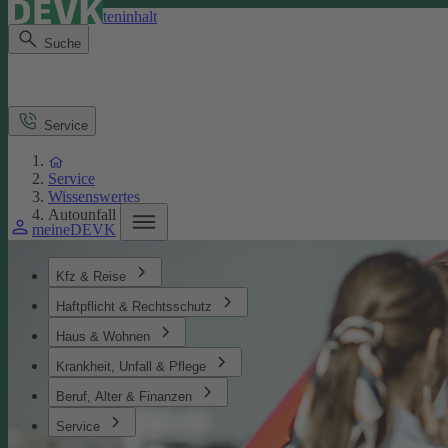
Direkt zum Seiteninhalt
Suche
Service
Service
Wissenswertes
Autounfall
meineDEVK
Kfz & Reise
Haftpflicht & Rechtsschutz
Haus & Wohnen
Krankheit, Unfall & Pflege
Beruf, Alter & Finanzen
Service