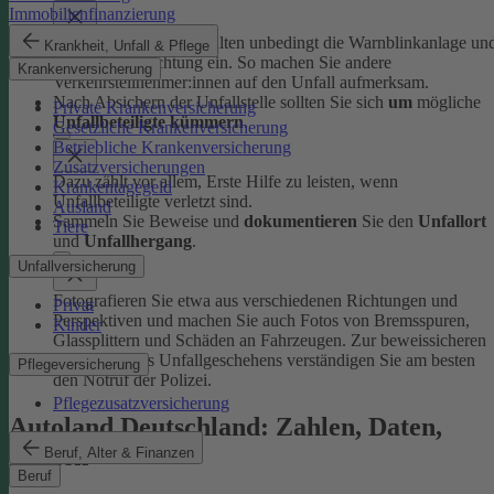
Immobilienfinanzierung
Schalten Sie beim Anhalten unbedingt die Warnblinkanlage un
Krankheit, Unfall & Pflege
Fahrzeugbeleuchtung ein. So machen Sie andere
Krankenversicherung
Verkehrsteilnehmer:innen auf den Unfall aufmerksam.
Nach Absichern der Unfallstelle sollten Sie sich
um
mögliche
Private Krankenversicherung
Unfallbeteiligte kümmern
.
Gesetzliche Krankenversicherung
Betriebliche Krankenversicherung
Zusatzversicherungen
Dazu zählt vor allem, Erste Hilfe zu leisten, wenn
Krankentagegeld
Unfallbeteiligte verletzt sind.
Ausland
Sammeln Sie Beweise und
dokumentieren
Sie den
Unfallort
Tiere
und
Unfallhergang
.
Unfallversicherung
Fotografieren Sie etwa aus verschiedenen Richtungen und
Privat
Perspektiven und machen Sie auch Fotos von Bremsspuren,
Kinder
Glassplittern und Schäden an Fahrzeugen. Zur beweissicheren
Aufnahme des Unfallgeschehens verständigen Sie am besten
Pflegeversicherung
den Notruf der Polizei.
Pflegezusatzversicherung
Autoland Deutschland: Zahlen, Daten,
Fakten
Beruf, Alter & Finanzen
Beruf