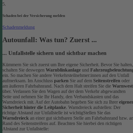
5.
Schaden bei der Versicherung melden
Schadenmeldung
Autounfall: Was tun? Zuerst ...
... Unfallstelle sichern und sichtbar machen
Kümmern Sie sich zuerst um Ihre eigene Sicherheit. Bevor Sie halten,
schalten Sie deswegen
Warnblinkanlage
und
Fahrzeugbeleuchtun
ein. So machen Sie andere Verkehrsteilnehmer:innen auf den Unfall
aufmerksam. Im Anschluss
parken
Sie auf dem
Seitenstreifen
oder
am äußeren Fahrbahnrand.
Nach dem Halt streifen Sie die
Warnwest
über. Verlassen Sie den Wagen auf der dem Verkehr abgewandten
Seite und nehmen Sie Ihr Handy, den Verbandskasten und das
Warndreieck mit. Auf der Autobahn begeben Sie sich zu Ihrer
eigene
Sicherheit hinter die Leitplanke
.
Warndreieck aufstellen: Der
richtige Abstand zur Unfallstelle ist wichtig
Stellen Sie das
Warndreieck
an einer gut sichtbaren Stelle am Fahrbahnrand bzw. a
Rand des Seitenstreifens auf. Beachten Sie hierbei den richtigen
Abstand zur Unfallstelle: