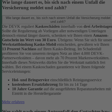
Wie lange dauert es, bis sich nach einem Unfall die
Versicherung meldet und zahlt?
Wie lange dauert es, bis sich nach einem Unfall die Versicherung meldet
und zahlt?
Die DEVK reguliert
Kaskoschäden
innerhalb von
drei Arbeitstage
Sollte die Regulierung ab Vorliegen aller notwendigen Unterlagen
dennoch einmal länger dauern, schenken wir Ihnen einen
Amazon-
Gutschein im Wert von 30 Euro
.
Übrigens: Wenn Sie sich für unser
Werkstattbindung Kasko-Mobil
entscheiden, gewähren wir Ihnen
13 Prozent Nachlass
auf Ihren Kasko-Beitrag. Im Schadenfall
profitieren Sie von unserem riesigen Netz an über 4.000 DEVK-
Partnerwerkstätten – davon mehr als 70 Prozent Markenwerkstätten.
Innerhalb dieses Netzwerks dürfen Sie die Werkstatt natürlich frei
wählen. Bei einem Kaskoschaden garantieren wir Ihnen folgende
Serviceleistungen:
Hol- und Bringservice
einschließlich Reinigungsservice
kostenloses Ersatzfahrzeug
für bis zu 14 Tage
10 Jahre Garantie
auf die ausgeführten Reparaturarbeiten mit
Eintritt in die Herstellergarantie
Mehr erfahren
Wer zahlt nach einem Autounfall den Gutachter bzw.