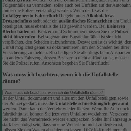
Folgeunfälle zu vermeiden, sollte auch bei Unfällen auf der Autobahn
immer die Polizei verständigt werden.
Wenn der bzw. die
Unfallgegner:in Fahrerflucht
begeht, unter
Alkohol- bzw.
Drogeneinfluss
steht oder ein
ausländisches Kennzeichen
am Unfal
beteiligt ist, muss ebenfalls die 110 gewählt werden. Bei
kleineren
Blechschäden
mit Kratzern und Schrammen müssen Sie die
Polizei
nicht hinzurufen
. Bei sogenannten Bagatellunfällen ist sie nicht
verpflichtet, den Schaden aufzunehmen. Deswegen ist es wichtig, de
Unfall möglichst genau zu dokumentieren, um den Schaden bei Ihrer
Versicherung zu melden.
Beschädigen Sie allerdings beim Ausparken
ein anderes Fahrzeug, dessen Besitzer:in nicht auffindbar ist, müssen
Sie die Polizei rufen. Ansonsten begehen Sie Fahrerflucht.
Was muss ich beachten, wenn ich die Unfallstelle
räume?
Was muss ich beachten, wenn ich die Unfallstelle räume?
Ist der Unfall dokumentiert und alles mit den Unfallbeteiligten sowie
der Polizei geklärt, muss die
Unfallstelle schnellstmöglich geräumt
werden. Dann kann der Verkehr wieder fließen. Wenn Ihr Auto noch
fahrtüchtig ist, können Sie jetzt vom Unfallort wegfahren. Vergessen
Sie nicht, das Warndreieck wieder einzupacken.
Sollte Ihr Fahrzeug s
stark beschädigt sein, dass an eine Weiterfahrt nicht zu denken ist,
müssen Sie den Wagen abschleppen lassen. DEVK-Kund:innen, die