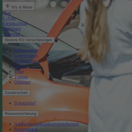
Kfz & Reise
Pkw
E-Auto
Kleinkraftrad
Anhänger
Motorrad
Weitere Kfz-Versicherungen
Wohnwagen
Lieferwagen
Wohnmobil
Quad
Trike
Traktor
Oldtimer
Zusatzschutz
Schutzbrief
Reiseversicherung
Auslandsreisekrankenversicherung
Reisegepäck