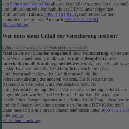
den
Schutzbrief Auto Plus
abgeschlossen haben, erreichen die schnell
und unbürokratische Pannenhilfe der DEVK unter folgenden
Rufnummern:
Inland:
0800 4-181-818
(gebührenfrei aus dem
deutschen Telefonnetz)
Ausland:
+49 221 757-8181
Mehr erfahren
Wer muss einen Unfall der Versicherung melden?
Wer muss einen Unfall der Versicherung melden?
Melden
Sie den
Schaden umgehend
Ihrer
Versicherung
, spätestens
eine Woche nach dem Unfall. Unfälle
mit Todesopfern
müssen
innerhalb von 48 Stunden gemeldet
werden. Wenn die Schuldfrage
geklärt ist, übernimmt die Kfz-Haftpflichtversicherung des
Unfallverursachers bzw. der Unfallverursacherin die
Schadenregulierung des anderen Wagens. Die Kosten für die
Reparatur am Auto des Unfallverursachers bzw. der
Unfallverursacherin trägt dessen Vollkaskoversicherung, sofern diese
abgeschlossen wurde.
Die DEVK stellt Ihren Kund:innen eine:n
persönliche:n Ansprechpartner:in zur Seite, der:die Fragen beantworte
und die Schadenabwicklung organisiert. Sie sind DEVK-Kund:in?
Dann melden Sie uns Ihren Schaden telefonisch unter
0800 4-181-81
oder
online
.
Zur Schadenmeldung