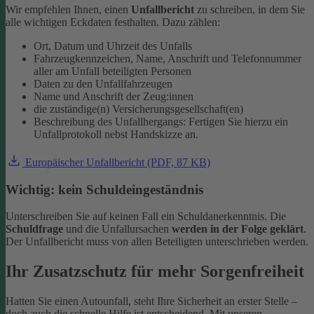
Wir empfehlen Ihnen, einen
Unfallbericht
zu schreiben, in dem Sie
alle wichtigen Eckdaten festhalten. Dazu zählen:
Ort, Datum und Uhrzeit des Unfalls
Fahrzeugkennzeichen, Name, Anschrift und Telefonnummer
aller am Unfall beteiligten Personen
Daten zu den Unfallfahrzeugen
Name und Anschrift der Zeug:innen
die zuständige(n) Versicherungsgesellschaft(en)
Beschreibung des Unfallhergangs: Fertigen Sie hierzu ein
Unfallprotokoll nebst Handskizze an.
Europäischer Unfallbericht (PDF, 87 KB)
Wichtig: kein Schuldeingeständnis
Unterschreiben Sie auf keinen Fall ein Schuldanerkenntnis. Die
Schuldfrage
und die Unfallursachen
werden in der Folge geklärt
.
Der Unfallbericht muss von allen Beteiligten unterschrieben werden.
Ihr Zusatzschutz für mehr Sorgenfreiheit
Hatten Sie einen Autounfall, steht Ihre Sicherheit an erster Stelle –
doch auch die schnelle Hilfe ist entscheidend. Mit unseren