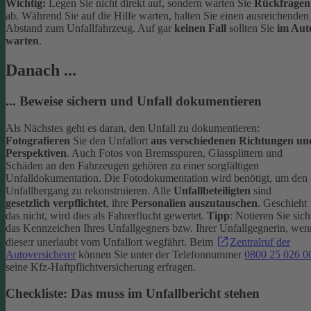
Wichtig:
Legen Sie nicht direkt auf, sondern warten Sie
Rückfragen
ab. Während Sie auf die Hilfe warten, halten Sie einen ausreichenden
Abstand zum Unfallfahrzeug. Auf gar
keinen Fall
sollten Sie
im Aut
warten
.
Danach ...
... Beweise sichern und Unfall dokumentieren
Als Nächstes geht es daran, den Unfall zu dokumentieren:
Fotografieren
Sie den Unfallort
aus verschiedenen Richtungen un
Perspektiven
. Auch Fotos von Bremsspuren, Glassplittern und
Schäden an den Fahrzeugen gehören zu einer sorgfältigen
Unfalldokumentation. Die Fotodokumentation wird benötigt, um den
Unfallhergang zu rekonstruieren.
Alle
Unfallbeteiligten
sind
gesetzlich verpflichtet
, ihre
Personalien auszutauschen
. Geschieht
das nicht, wird dies als Fahrerflucht gewertet.
Tipp
: Notieren Sie sich
das Kennzeichen Ihres Unfallgegners bzw. Ihrer Unfallgegnerin, wen
diese:r unerlaubt vom Unfallort wegfährt. Beim
Zentralruf der
Autoversicherer
können Sie unter der Telefonnummer
0800 25 026 0
seine Kfz-Haftpflichtversicherung erfragen.
Checkliste: Das muss im Unfallbericht stehen