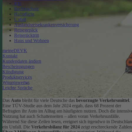
Kfz
Rechtsschutz
Haftpflicht
Unfall
Auslandsreisekrankenversicherung
Reisegepäck
Reiserücktritt
Haus und Wohnen
meineDEVK
Kontakt
Kundendaten ändern
Bescheinigungen
Kündigung
Produktservices
Wissenswertes
Leichte Sprache
Das
Auto
bleibt für viele Deutsche das
bevorzugte Verkehrsmittel
.
Eine TÜV-Studie aus dem Jahr 2024 ergab, dass 68 Prozent der
Befragten ihr Auto im Alltag am häufigsten nutzen.
Doch die intensiv
Nutzung hat auch Schattenseiten – allen voran Verkehrsunfälle.
Während Sie diese Zeilen lesen, ereignet sich irgendwo in Deutschla
ein Unfall. Die
Verkehrsbilanz für 2024
zeigt erschreckende Zahlen