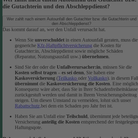
die Gutachterin und den Abschleppdienst?
Wer zahlt nach einem Autounfall den Gutachter bzw. die Gutachterin und
den Abschleppdienst?
Das kommt darauf an, wer den Unfall verursacht hat.
Wenn Sie
unverschuldet
in einen Autounfall geraten, muss die
gegneriche
Kfz-Haftpflichtversicherung
die Kosten für
Gutachter:in, Abschleppdienst sowie mögliche Schäden
(Reparatur, Nutzungsausfall usw.)
übernehmen
.
Sind Sie der oder die
Unfallverursacher:in
, müssen Sie die
Kosten selbst tragen
–
es sei denn
, Sie haben eine
Kaskoversicherung
(
Teilkasko
oder
Vollkasko
). in diesem Fal
übernimmt
die
Kaskoversicherung die Kosten
. Eine möglic
Konsequenz wäre aber, dass Sie in Ihrer Schadenfreiheitsklasse
zurückgestuft werden und damit in Ihrem Versicherungsbeitrag
steigen. Um diesen Umstand zu vermeiden, lohnt sich unser
Rabattschutz,
bei dem ein Schaden pro Jahr frei ist.
Haben Sie am Unfall eine
Teilschuld
, übernimmt jede beteiligt
Versicherung
anteilig die Kosten
entsprechend der festgelegte
Haftungsqote.