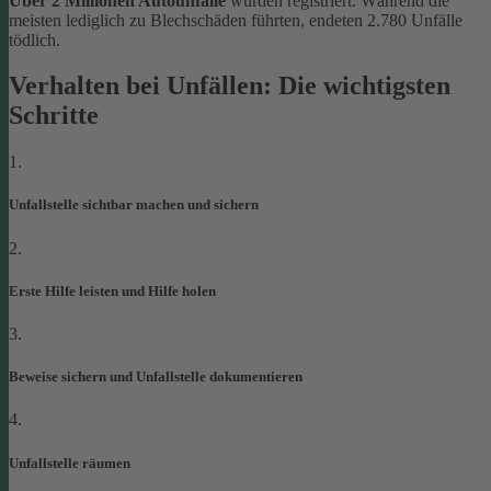
Über 2 Millionen Autounfälle
wurden registriert. Während die
meisten lediglich zu Blechschäden führten, endeten 2.780 Unfälle
tödlich.
Verhalten bei Unfällen: Die wichtigsten
Schritte
1.
Unfallstelle sichtbar machen und sichern
2.
Erste Hilfe leisten und Hilfe holen
3.
Beweise sichern und Unfallstelle dokumentieren
4.
Unfallstelle räumen