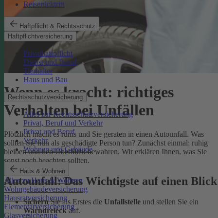
Reiserücktritt
Haftpflicht & Rechtsschutz
Haftpflichtversicherung
Privathaftpflicht
Dienst und Beruf
Tierhalter
Haus und Bau
Wenn es kracht: richtiges
Rechtsschutzversicherung
Verhalten bei Unfällen
Alles zur Rechtsschutzversicherung
Privat, Beruf und Verkehr
Privat und Beruf
Plötzlich macht es rums und Sie geraten in einen Autounfall. Was
Verkehr
sollten Sie nun als geschädigte Person tun? Zunächst einmal: ruhig
Wohnen und Gebäude
bleiben und den Überblick bewahren. Wir erklären Ihnen, was Sie
sonst noch beachten sollten.
Haus & Wohnen
Autounfall: Das Wichtigste auf einen Blick
Alles zu Haus & Wohnen
Wohngebäudeversicherung
Hausratversicherung
Sichern
Sie als Erstes die
Unfallstelle
und stellen Sie ein
Elementarversicherung
Warndreieck
auf.
Glasversicherung