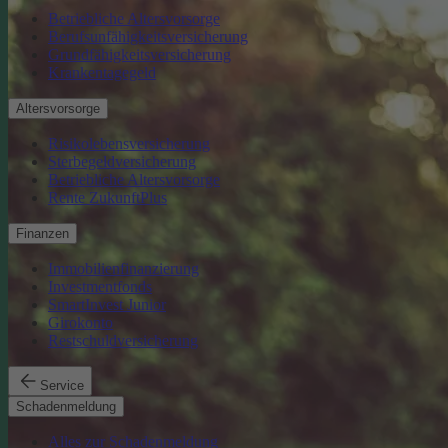
Betriebliche Altersvorsorge
Berufsunfähigkeitsversicherung
Grundfähigkeitsversicherung
Krankentagegeld
Altersvorsorge
Risikolebensversicherung
Sterbegeldversicherung
Betriebliche Altersvorsorge
Rente ZukunftPlus
Finanzen
Immobilienfinanzierung
Investmentfonds
SmartInvest Junior
Girokonto
Restschuldversicherung
Service
Schadenmeldung
Alles zur Schadenmeldung