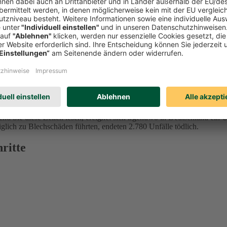
 Eine TÜV-Studie aus dem Jahr 2024 ergab, dass 68 Prozent der Befrag
nd Sie diese Zeilen lesen, ereignet sich irgendwo in Deutschland ein 
iglich zu Blechschäden führten, endeten 2.780 Unfälle tödlich.
ritte