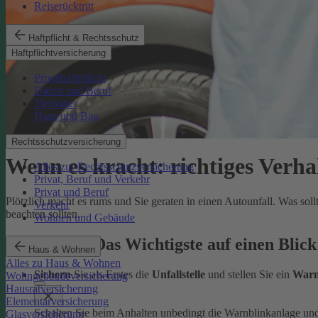
Reiserücktritt
Haftpflicht & Rechtsschutz
Haftpflichtversicherung
Privathaftpflicht
Dienst und Beruf
Tierhalter
Haus und Bau
Rechtsschutzversicherung
Wenn es kracht: richtiges Verha
Alles zur Rechtsschutzversicherung
Privat, Beruf und Verkehr
Privat und Beruf
Plötzlich macht es rums und Sie geraten in einen Autounfall. Was sol
Verkehr
beachten sollten.
Wohnen und Gebäude
Autounfall: Das Wichtigste auf einen Blick
Haus & Wohnen
Alles zu Haus & Wohnen
Sichern
Sie als Erstes die
Unfallstelle
und stellen Sie ein
Warn
Wohngebäudeversicherung
Hausratversicherung
Elementarversicherung
Schalten Sie beim Anhalten unbedingt die Warnblinkanlage un
Glasversicherung