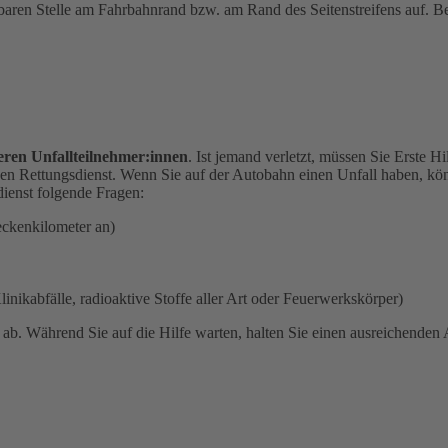
tbaren Stelle am Fahrbahnrand bzw. am Rand des Seitenstreifens auf. Bea
eren Unfallteilnehmer:innen
. Ist jemand verletzt, müssen Sie Erste H
en Rettungsdienst. Wenn Sie auf der Autobahn einen Unfall haben, kön
ienst folgende Fragen:
eckenkilometer an)
linikabfälle, radioaktive Stoffe aller Art oder Feuerwerkskörper)
n
ab. Während Sie auf die Hilfe warten, halten Sie einen ausreichende