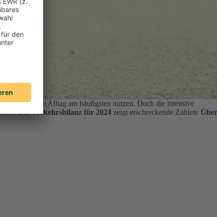
ten ihr Auto im Alltag am häufigsten nutzen.
Doch die intensive
Unfall. Die
Verkehrsbilanz für 2024
zeigt erschreckende Zahlen:
Übe