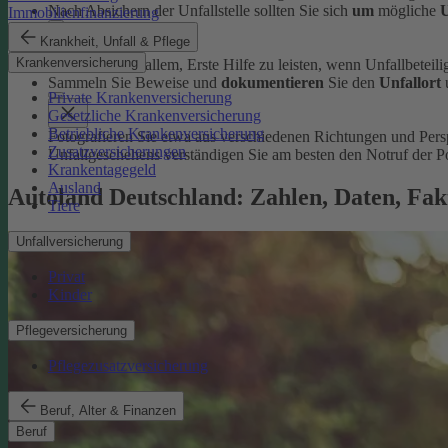
Nach Absichern der Unfallstelle sollten Sie sich
um
mögliche
U
Immobilienfinanzierung
Krankheit, Unfall & Pflege
Krankenversicherung
Dazu zählt vor allem, Erste Hilfe zu leisten, wenn Unfallbeteilig
Sammeln Sie Beweise und
dokumentieren
Sie den
Unfallort
Private Krankenversicherung
Gesetzliche Krankenversicherung
Betriebliche Krankenversicherung
Fotografieren Sie etwa aus verschiedenen Richtungen und Per
Zusatzversicherungen
Unfallgeschehens verständigen Sie am besten den Notruf der Po
Krankentagegeld
Ausland
Autoland Deutschland: Zahlen, Daten, Fak
Tiere
Unfallversicherung
Privat
Kinder
Pflegeversicherung
Pflegezusatzversicherung
Beruf, Alter & Finanzen
Beruf