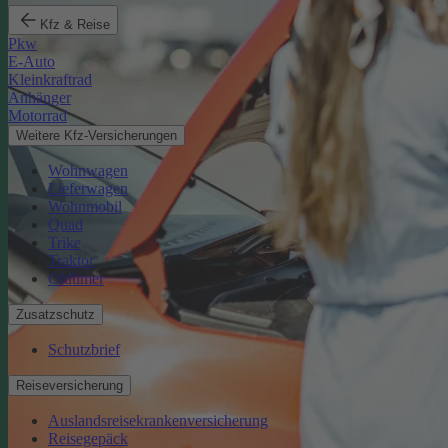
Kfz & Reise
Pkw
E-Auto
Kleinkraftrad
Anhänger
Motorrad
Weitere Kfz-Versicherungen
Wohnwagen
Lieferwagen
Wohnmobil
Quad
Trike
Traktor
Oldtimer
Zusatzschutz
Schutzbrief
Reiseversicherung
Auslandsreisekrankenversicherung
Reisegepäck