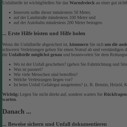
Unfallstelle ist wichtig
Stellen Sie das
Warndreieck
an einer gut sich
Innerorts sollte dieser mindestens 50 Meter,
auf der Landstraße mindestens 100 Meter und
auf der Autobahn mindestens 200 Meter betragen.
... Erste Hilfe leisten und Hilfe holen
Wenn die Unfallstelle abgesichert ist,
kümmern
Sie sich
um die and
schweren Verletzungen geben Sie einen Notruf ab und verständigen d
die
Unfallstelle möglichst genau
und beantworten Sie dem Rettungsd
Wo ist der Unfall geschehen? (geben Sie Fahrtrichtung und Str
Was ist passiert?
Wie viele Menschen sind betroffen?
Welche Verletzungen liegen vor?
Ist beim Unfall Gefahrgut ausgetreten? (z. B. Benzin, Heizöl, K
Wichtig:
Legen Sie nicht direkt auf, sondern warten Sie
Rückfrage
warten
.
Danach ...
... Beweise sichern und Unfall dokumentieren