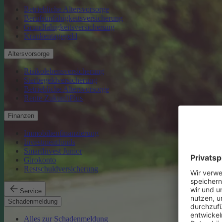
Betriebliche Altersvorsorge
Berufsunfähigkeitsversicherung
Grundfähigkeitsversicherung
Krankentagegeld
Altersvorsorge
Risikolebensversicherung
Sterbegeldversicherung
Betriebliche Altersvorsorge
Rente ZukunftPlus
Finanzen
Immobilienfinanzierung
Investmentfonds
SmartInvest Junior
Girokonto
Restschuldversicherung
Service
Schadenmeldung
Alles zur Schadenmeldung