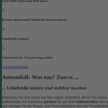
Erste Hilfe leisten und Hilfe holen
3.
Beweise sichern und Unfallstelle dokumentieren
4.
Unfallstelle räumen
5.
Schaden bei der Versicherung melden
Schadenmeldung
Autounfall: Was tun? Zuerst ...
... Unfallstelle sichern und sichtbar machen
Kümmern Sie sich zuerst um Ihre eigene Sicherheit. Bevor Sie halten
aufmerksam. Im Anschluss
parken
Sie auf dem
Seitenstreifen
oder 
und nehmen Sie Ihr Handy, den Verbandskasten und das Warndreieck 