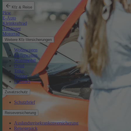
Kfz & Reise
Pkw
E-Auto
Kleinkraftrad
Anhänger
Motorrad
Weitere Kfz-Versicherungen
Wohnwagen
Lieferwagen
Wohnmobil
Quad
Trike
Traktor
Oldtimer
Zusatzschutz
Schutzbrief
Reiseversicherung
Auslandsreisekrankenversicherung
Reisegepäck