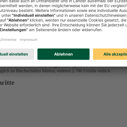
 Eine TÜV-Studie aus dem Jahr 2024 ergab, dass 68 Prozent der Befrag
nd Sie diese Zeilen lesen, ereignet sich irgendwo in Deutschland ein 
iglich zu Blechschäden führten, endeten 2.780 Unfälle tödlich.
ritte