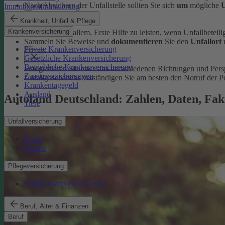
Nach Absichern der Unfallstelle sollten Sie sich
um
mögliche
U
Immobilienfinanzierung
Krankheit, Unfall & Pflege
Krankenversicherung
Dazu zählt vor allem, Erste Hilfe zu leisten, wenn Unfallbeteilig
Sammeln Sie Beweise und
dokumentieren
Sie den
Unfallort
Private Krankenversicherung
Gesetzliche Krankenversicherung
Betriebliche Krankenversicherung
Fotografieren Sie etwa aus verschiedenen Richtungen und Per
Zusatzversicherungen
Unfallgeschehens verständigen Sie am besten den Notruf der Po
Krankentagegeld
Ausland
Autoland Deutschland: Zahlen, Daten, Fak
Tiere
Unfallversicherung
Privat
Kinder
Pflegeversicherung
Pflegezusatzversicherung
Beruf, Alter & Finanzen
Beruf