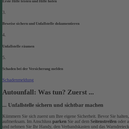
Erste Hilfe leisten und Hilfe holen
3.
Beweise sichern und Unfallstelle dokumentieren
4.
Unfallstelle räumen
5.
Schaden bei der Versicherung melden
Schadenmeldung
Autounfall: Was tun? Zuerst ...
... Unfallstelle sichern und sichtbar machen
Kümmern Sie sich zuerst um Ihre eigene Sicherheit. Bevor Sie halten
aufmerksam. Im Anschluss
parken
Sie auf dem
Seitenstreifen
oder 
und nehmen Sie Ihr Handy, den Verbandskasten und das Warndreieck 