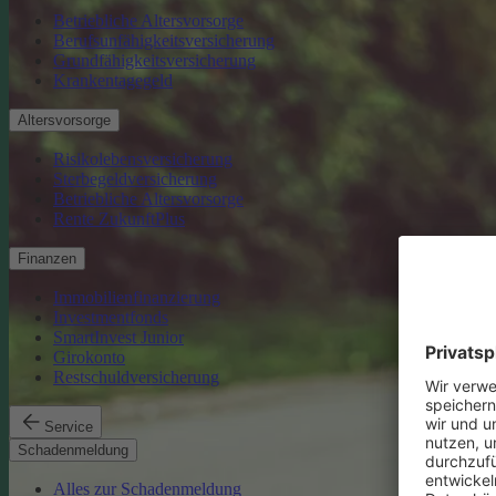
Betriebliche Altersvorsorge
Berufsunfähigkeitsversicherung
Grundfähigkeitsversicherung
Krankentagegeld
Altersvorsorge
Risikolebensversicherung
Sterbegeldversicherung
Betriebliche Altersvorsorge
Rente ZukunftPlus
Finanzen
Immobilienfinanzierung
Investmentfonds
SmartInvest Junior
Girokonto
Restschuldversicherung
Service
Schadenmeldung
Alles zur Schadenmeldung