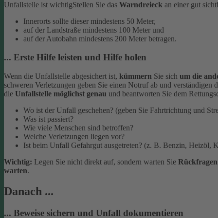
Unfallstelle ist wichtig
Stellen Sie das
Warndreieck
an einer gut sich
Innerorts sollte dieser mindestens 50 Meter,
auf der Landstraße mindestens 100 Meter und
auf der Autobahn mindestens 200 Meter betragen.
... Erste Hilfe leisten und Hilfe holen
Wenn die Unfallstelle abgesichert ist,
kümmern
Sie sich
um die and
schweren Verletzungen geben Sie einen Notruf ab und verständigen d
die
Unfallstelle möglichst genau
und beantworten Sie dem Rettungsd
Wo ist der Unfall geschehen? (geben Sie Fahrtrichtung und Str
Was ist passiert?
Wie viele Menschen sind betroffen?
Welche Verletzungen liegen vor?
Ist beim Unfall Gefahrgut ausgetreten? (z. B. Benzin, Heizöl, K
Wichtig:
Legen Sie nicht direkt auf, sondern warten Sie
Rückfrage
warten
.
Danach ...
... Beweise sichern und Unfall dokumentieren