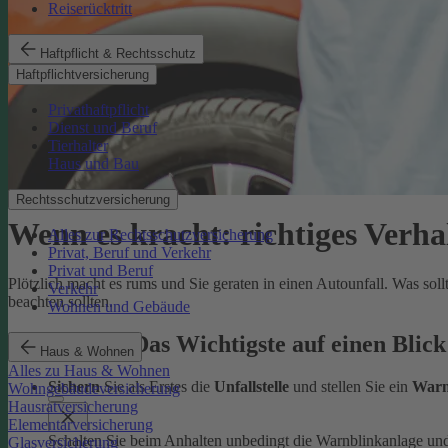
Reiserücktritt
Haftpflicht & Rechtsschutz
Haftpflichtversicherung
Privathaftpflicht
Dienst und Beruf
Tierhalter
Haus und Bau
Rechtsschutzversicherung
Wenn es kracht: richtiges Verha
Alles zur Rechtsschutzversicherung
Privat, Beruf und Verkehr
Privat und Beruf
Plötzlich macht es rums und Sie geraten in einen Autounfall. Was sol
Verkehr
beachten sollten.
Wohnen und Gebäude
Autounfall: Das Wichtigste auf einen Blick
Haus & Wohnen
Alles zu Haus & Wohnen
Sichern
Sie als Erstes die
Unfallstelle
und stellen Sie ein
Warn
Wohngebäudeversicherung
Hausratversicherung
Elementarversicherung
Schalten Sie beim Anhalten unbedingt die Warnblinkanlage un
Glasversicherung