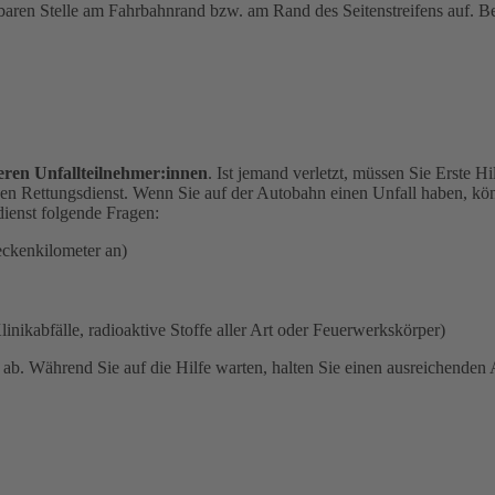
tbaren Stelle am Fahrbahnrand bzw. am Rand des Seitenstreifens auf. Bea
eren Unfallteilnehmer:innen
. Ist jemand verletzt, müssen Sie Erste H
en Rettungsdienst. Wenn Sie auf der Autobahn einen Unfall haben, kön
ienst folgende Fragen:
eckenkilometer an)
linikabfälle, radioaktive Stoffe aller Art oder Feuerwerkskörper)
n
ab. Während Sie auf die Hilfe warten, halten Sie einen ausreichende