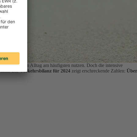
ten ihr Auto im Alltag am häufigsten nutzen.
Doch die intensive
Unfall. Die
Verkehrsbilanz für 2024
zeigt erschreckende Zahlen:
Übe