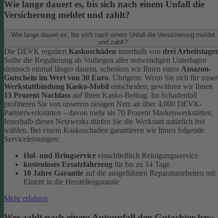
Wie lange dauert es, bis sich nach einem Unfall die
Versicherung meldet und zahlt?
Wie lange dauert es, bis sich nach einem Unfall die Versicherung meldet
und zahlt?
Die DEVK reguliert
Kaskoschäden
innerhalb von
drei Arbeitstage
Sollte die Regulierung ab Vorliegen aller notwendigen Unterlagen
dennoch einmal länger dauern, schenken wir Ihnen einen
Amazon-
Gutschein im Wert von 30 Euro
.
Übrigens: Wenn Sie sich für unser
Werkstattbindung Kasko-Mobil
entscheiden, gewähren wir Ihnen
13 Prozent Nachlass
auf Ihren Kasko-Beitrag. Im Schadenfall
profitieren Sie von unserem riesigen Netz an über 4.000 DEVK-
Partnerwerkstätten – davon mehr als 70 Prozent Markenwerkstätten.
Innerhalb dieses Netzwerks dürfen Sie die Werkstatt natürlich frei
wählen. Bei einem Kaskoschaden garantieren wir Ihnen folgende
Serviceleistungen:
Hol- und Bringservice
einschließlich Reinigungsservice
kostenloses Ersatzfahrzeug
für bis zu 14 Tage
10 Jahre Garantie
auf die ausgeführten Reparaturarbeiten mit
Eintritt in die Herstellergarantie
Mehr erfahren
Wer zahlt nach einem Autounfall den Gutachter bzw.