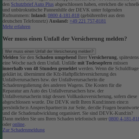
den
Schutzbrief Auto Plus
abgeschlossen haben, erreichen die schnell
und unbürokratische Pannenhilfe der DEVK unter folgenden
Rufnummern:
Inland:
0800 4-181-818
(gebührenfrei aus dem
deutschen Telefonnetz)
Ausland:
+49 221 757-8181
Mehr erfahren
Wer muss einen Unfall der Versicherung melden?
Wer muss einen Unfall der Versicherung melden?
Melden
Sie den
Schaden umgehend
Ihrer
Versicherung
, spätestens
eine Woche nach dem Unfall. Unfälle
mit Todesopfern
müssen
innerhalb von 48 Stunden gemeldet
werden. Wenn die Schuldfrage
geklärt ist, übernimmt die Kfz-Haftpflichtversicherung des
Unfallverursachers bzw. der Unfallverursacherin die
Schadenregulierung des anderen Wagens. Die Kosten für die
Reparatur am Auto des Unfallverursachers bzw. der
Unfallverursacherin trägt dessen Vollkaskoversicherung, sofern diese
abgeschlossen wurde.
Die DEVK stellt Ihren Kund:innen eine:n
persönliche:n Ansprechpartner:in zur Seite, der:die Fragen beantworte
und die Schadenabwicklung organisiert. Sie sind DEVK-Kund:in?
Dann melden Sie uns Ihren Schaden telefonisch unter
0800 4-181-81
oder
online
.
Zur Schadenmeldung