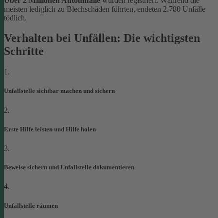
Über 2 Millionen Autounfälle
wurden registriert. Während die
meisten lediglich zu Blechschäden führten, endeten 2.780 Unfälle
tödlich.
Verhalten bei Unfällen: Die wichtigsten
Schritte
1.
Unfallstelle sichtbar machen und sichern
2.
Erste Hilfe leisten und Hilfe holen
3.
Beweise sichern und Unfallstelle dokumentieren
4.
Unfallstelle räumen