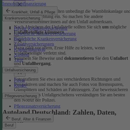
Immobilienfinanzierung
Schalten Sie beim Anhalten unbedingt die Warnblinkanlage un
Krankheit, Unfall & Pflege
Fahrzeugbeleuchtung ein. So machen Sie andere
Krankenversicherung
Verkehrsteilnehmer:innen auf den Unfall aufmerksam.
Nach Absichern der Unfallstelle sollten Sie sich
um
mögliche
Private Krankenversicherung
Unfallbeteiligte kümmern
.
Gesetzliche Krankenversicherung
Betriebliche Krankenversicherung
Zusatzversicherungen
Dazu zählt vor allem, Erste Hilfe zu leisten, wenn
Krankentagegeld
Unfallbeteiligte verletzt sind.
Ausland
Sammeln Sie Beweise und
dokumentieren
Sie den
Unfallort
Tiere
und
Unfallhergang
.
Unfallversicherung
Fotografieren Sie etwa aus verschiedenen Richtungen und
Privat
Perspektiven und machen Sie auch Fotos von Bremsspuren,
Kinder
Glassplittern und Schäden an Fahrzeugen. Zur beweissicheren
Aufnahme des Unfallgeschehens verständigen Sie am besten
Pflegeversicherung
den Notruf der Polizei.
Pflegezusatzversicherung
Autoland Deutschland: Zahlen, Daten,
Fakten
Beruf, Alter & Finanzen
Beruf