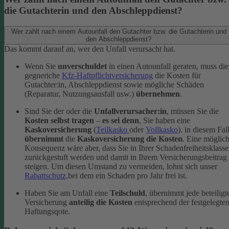
die Gutachterin und den Abschleppdienst?
Wer zahlt nach einem Autounfall den Gutachter bzw. die Gutachterin und
den Abschleppdienst?
Das kommt darauf an, wer den Unfall verursacht hat.
Wenn Sie
unverschuldet
in einen Autounfall geraten, muss die
gegneriche
Kfz-Haftpflichtversicherung
die Kosten für
Gutachter:in, Abschleppdienst sowie mögliche Schäden
(Reparatur, Nutzungsausfall usw.)
übernehmen
.
Sind Sie der oder die
Unfallverursacher:in
, müssen Sie die
Kosten selbst tragen
–
es sei denn
, Sie haben eine
Kaskoversicherung
(
Teilkasko
oder
Vollkasko
). in diesem Fal
übernimmt
die
Kaskoversicherung die Kosten
. Eine möglic
Konsequenz wäre aber, dass Sie in Ihrer Schadenfreiheitsklasse
zurückgestuft werden und damit in Ihrem Versicherungsbeitrag
steigen. Um diesen Umstand zu vermeiden, lohnt sich unser
Rabattschutz,
bei dem ein Schaden pro Jahr frei ist.
Haben Sie am Unfall eine
Teilschuld
, übernimmt jede beteiligt
Versicherung
anteilig die Kosten
entsprechend der festgelegte
Haftungsqote.