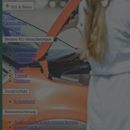
Kfz & Reise
Pkw
E-Auto
Kleinkraftrad
Anhänger
Motorrad
Weitere Kfz-Versicherungen
Wohnwagen
Lieferwagen
Wohnmobil
Quad
Trike
Traktor
Oldtimer
Zusatzschutz
Schutzbrief
Reiseversicherung
Auslandsreisekrankenversicherung
Reisegepäck