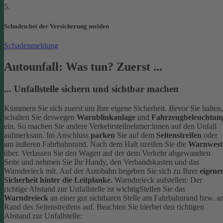
5.
Schaden bei der Versicherung melden
Schadenmeldung
Autounfall: Was tun? Zuerst ...
... Unfallstelle sichern und sichtbar machen
Kümmern Sie sich zuerst um Ihre eigene Sicherheit. Bevor Sie halten,
schalten Sie deswegen
Warnblinkanlage
und
Fahrzeugbeleuchtun
ein. So machen Sie andere Verkehrsteilnehmer:innen auf den Unfall
aufmerksam. Im Anschluss
parken
Sie auf dem
Seitenstreifen
oder
am äußeren Fahrbahnrand.
Nach dem Halt streifen Sie die
Warnwest
über. Verlassen Sie den Wagen auf der dem Verkehr abgewandten
Seite und nehmen Sie Ihr Handy, den Verbandskasten und das
Warndreieck mit. Auf der Autobahn begeben Sie sich zu Ihrer
eigene
Sicherheit hinter die Leitplanke
.
Warndreieck aufstellen: Der
richtige Abstand zur Unfallstelle ist wichtig
Stellen Sie das
Warndreieck
an einer gut sichtbaren Stelle am Fahrbahnrand bzw. a
Rand des Seitenstreifens auf. Beachten Sie hierbei den richtigen
Abstand zur Unfallstelle: