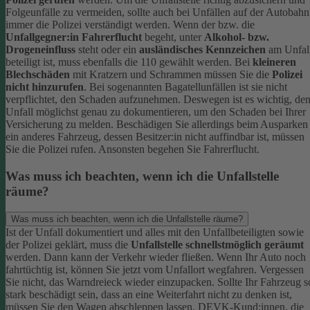
Folgeunfälle zu vermeiden, sollte auch bei Unfällen auf der Autobahn
immer die Polizei verständigt werden.
Wenn der bzw. die
Unfallgegner:in Fahrerflucht
begeht, unter
Alkohol- bzw.
Drogeneinfluss
steht oder ein
ausländisches Kennzeichen
am Unfal
beteiligt ist, muss ebenfalls die 110 gewählt werden. Bei
kleineren
Blechschäden
mit Kratzern und Schrammen müssen Sie die
Polizei
nicht hinzurufen
. Bei sogenannten Bagatellunfällen ist sie nicht
verpflichtet, den Schaden aufzunehmen. Deswegen ist es wichtig, de
Unfall möglichst genau zu dokumentieren, um den Schaden bei Ihrer
Versicherung zu melden.
Beschädigen Sie allerdings beim Ausparken
ein anderes Fahrzeug, dessen Besitzer:in nicht auffindbar ist, müssen
Sie die Polizei rufen. Ansonsten begehen Sie Fahrerflucht.
Was muss ich beachten, wenn ich die Unfallstelle
räume?
Was muss ich beachten, wenn ich die Unfallstelle räume?
Ist der Unfall dokumentiert und alles mit den Unfallbeteiligten sowie
der Polizei geklärt, muss die
Unfallstelle schnellstmöglich geräumt
werden. Dann kann der Verkehr wieder fließen. Wenn Ihr Auto noch
fahrtüchtig ist, können Sie jetzt vom Unfallort wegfahren. Vergessen
Sie nicht, das Warndreieck wieder einzupacken.
Sollte Ihr Fahrzeug s
stark beschädigt sein, dass an eine Weiterfahrt nicht zu denken ist,
müssen Sie den Wagen abschleppen lassen. DEVK-Kund:innen, die