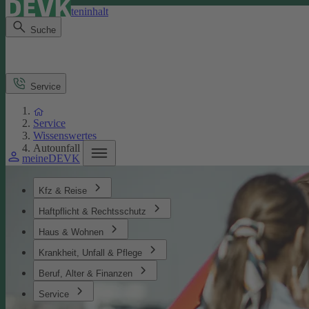
Direkt zum Seiteninhalt
Suche
Service
Service
Wissenswertes
Autounfall
meineDEVK
Kfz & Reise
Haftpflicht & Rechtsschutz
Haus & Wohnen
Krankheit, Unfall & Pflege
Beruf, Alter & Finanzen
Service