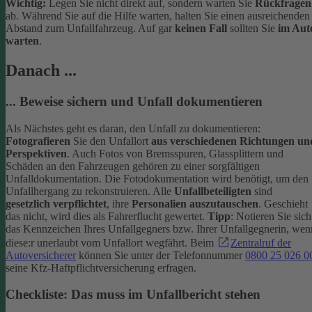
Wichtig:
Legen Sie nicht direkt auf, sondern warten Sie
Rückfragen
ab. Während Sie auf die Hilfe warten, halten Sie einen ausreichenden
Abstand zum Unfallfahrzeug. Auf gar
keinen Fall
sollten Sie
im Aut
warten
.
Danach ...
... Beweise sichern und Unfall dokumentieren
Als Nächstes geht es daran, den Unfall zu dokumentieren:
Fotografieren
Sie den Unfallort
aus verschiedenen Richtungen un
Perspektiven
. Auch Fotos von Bremsspuren, Glassplittern und
Schäden an den Fahrzeugen gehören zu einer sorgfältigen
Unfalldokumentation. Die Fotodokumentation wird benötigt, um den
Unfallhergang zu rekonstruieren.
Alle
Unfallbeteiligten
sind
gesetzlich verpflichtet
, ihre
Personalien auszutauschen
. Geschieht
das nicht, wird dies als Fahrerflucht gewertet.
Tipp
: Notieren Sie sich
das Kennzeichen Ihres Unfallgegners bzw. Ihrer Unfallgegnerin, wen
diese:r unerlaubt vom Unfallort wegfährt. Beim
Zentralruf der
Autoversicherer
können Sie unter der Telefonnummer
0800 25 026 0
seine Kfz-Haftpflichtversicherung erfragen.
Checkliste: Das muss im Unfallbericht stehen