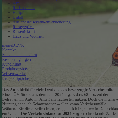
Kfz
Rechtsschutz
Haftpflicht
Unfall
Auslandsreisekrankenversicherung
Reisegepäck
Reiserücktritt
Haus und Wohnen
meineDEVK
Kontakt
Kundendaten ändern
Bescheinigungen
Kündigung
Produktservices
Wissenswertes
Leichte Sprache
Das
Auto
bleibt für viele Deutsche das
bevorzugte Verkehrsmittel
.
Eine TÜV-Studie aus dem Jahr 2024 ergab, dass 68 Prozent der
Befragten ihr Auto im Alltag am häufigsten nutzen.
Doch die intensiv
Nutzung hat auch Schattenseiten – allen voran Verkehrsunfälle.
Während Sie diese Zeilen lesen, ereignet sich irgendwo in Deutschla
ein Unfall. Die
Verkehrsbilanz für 2024
zeigt erschreckende Zahlen