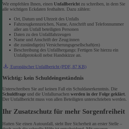
Wir empfehlen Ihnen, einen
Unfallbericht
zu schreiben, in dem Sie
alle wichtigen Eckdaten festhalten. Dazu zählen:
Ort, Datum und Uhrzeit des Unfalls
Fahrzeugkennzeichen, Name, Anschrift und Telefonnummer
aller am Unfall beteiligten Personen
Daten zu den Unfallfahrzeugen
Name und Anschrift der Zeug:innen
die zuständige(n) Versicherungsgesellschaft(en)
Beschreibung des Unfallhergangs: Fertigen Sie hierzu ein
Unfallprotokoll nebst Handskizze an.
Europäischer Unfallbericht (PDF, 87 KB)
Wichtig: kein Schuldeingeständnis
Unterschreiben Sie auf keinen Fall ein Schuldanerkenntnis. Die
Schuldfrage
und die Unfallursachen
werden in der Folge geklärt
.
Der Unfallbericht muss von allen Beteiligten unterschrieben werden.
Ihr Zusatzschutz für mehr Sorgenfreiheit
Hatten Sie einen Autounfall, steht Ihre Sicherheit an erster Stelle –
doch auch die schnelle Hilfe ist entscheidend. Mit unseren