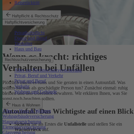
Reiserücktritt
Haftpflicht & Rechtsschutz
Haftpflichtversicherung
Privathaftpflicht
Dienst und Beruf
Tierhalter
Haus und Bau
Wenn es kracht: richtiges
Rechtsschutzversicherung
Verhalten bei Unfällen
Alles zur Rechtsschutzversicherung
Privat, Beruf und Verkehr
Privat und Beruf
Plötzlich macht es rums und Sie geraten in einen Autounfall. Was
Verkehr
sollten Sie nun als geschädigte Person tun? Zunächst einmal: ruhig
Wohnen und Gebäude
bleiben und den Überblick bewahren. Wir erklären Ihnen, was Sie
sonst noch beachten sollten.
Haus & Wohnen
Autounfall: Das Wichtigste auf einen Blick
Alles zu Haus & Wohnen
Wohngebäudeversicherung
Hausratversicherung
Sichern
Sie als Erstes die
Unfallstelle
und stellen Sie ein
Elementarversicherung
Warndreieck
auf.
Glasversicherung