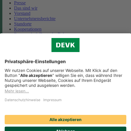
Presse
Das sind wir
Vorstand
Unternehmensberichte
Standorte
Kooperationen
Partnerschaft Deutsche Bahn
Nachhaltigkeit
Cookie-Einstellungen
Datenschutz
Impressum
Streitbeilegung
Nutzungshinweise
EU-Transparenzverordnung
Compliance
Barrierefreiheit
Social Media Icons sowie Verlinkungen, die mit
gekennzeichnet