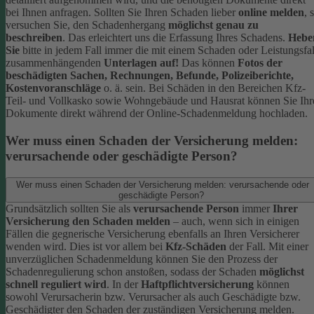
bei Ihnen anfragen.
Sollten Sie Ihren Schaden lieber
online melden
, 
versuchen Sie, den Schadenhergang
möglichst genau zu
beschreiben
. Das erleichtert uns die Erfassung Ihres Schadens.
Hebe
Sie
bitte in jedem Fall immer die mit einem Schaden oder Leistungsfal
zusammenhängenden
Unterlagen auf!
Das können
Fotos der
beschädigten Sachen, Rechnungen, Befunde, Polizeiberichte,
Kostenvoranschläge
o. ä. sein.
Bei Schäden in den Bereichen Kfz-
Teil- und Vollkasko sowie Wohngebäude und Hausrat können Sie Ihr
Dokumente direkt während der Online-Schadenmeldung hochladen.
Wer muss einen Schaden der Versicherung melden:
verursachende oder geschädigte Person?
Wer muss einen Schaden der Versicherung melden: verursachende oder
geschädigte Person?
Grundsätzlich sollten Sie als
verursachende Person
immer
Ihrer
Versicherung den Schaden melden
– auch, wenn sich in einigen
Fällen die gegnerische Versicherung ebenfalls an Ihren Versicherer
wenden wird. Dies ist vor allem bei
Kfz-Schäden
der Fall.
Mit einer
unverzüglichen Schadenmeldung können Sie den Prozess der
Schadenregulierung schon anstoßen, sodass der Schaden
möglichst
schnell reguliert wird
.
In der
Haftpflichtversicherung
können
sowohl Verursacherin bzw. Verursacher als auch Geschädigte bzw.
Geschädigter den Schaden der zuständigen Versicherung melden.