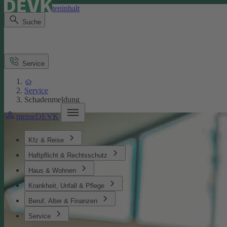
Direkt zum Seiteninhalt
Suche
Service
Service
Schadenmeldung
meineDEVK
Kfz & Reise
Haftpflicht & Rechtsschutz
Haus & Wohnen
Krankheit, Unfall & Pflege
Beruf, Alter & Finanzen
Service