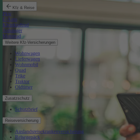
Kfz & Reise
Pkw
E-Auto
Kleinkraftrad
Anhänger
Motorrad
Weitere Kfz-Versicherungen
Wohnwagen
Lieferwagen
Wohnmobil
Quad
Trike
Traktor
Oldtimer
Zusatzschutz
Schutzbrief
Reiseversicherung
Auslandsreisekrankenversicherung
Reisegepäck