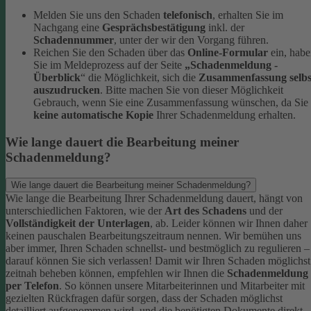
Melden Sie uns den Schaden
telefonisch
, erhalten Sie im
Nachgang eine
Gesprächsbestätigung
inkl. der
Schadennummer
, unter der wir den Vorgang führen.
Reichen Sie den Schaden über das
Online-Formular
ein, hab
Sie im Meldeprozess auf der Seite
„Schadenmeldung -
Überblick
“ die Möglichkeit, sich die
Zusammenfassung selbs
auszudrucken
. Bitte machen Sie von dieser Möglichkeit
Gebrauch, wenn Sie eine Zusammenfassung wünschen, da Sie
keine automatische Kopie
Ihrer Schadenmeldung erhalten.
Wie lange dauert die Bearbeitung meiner
Schadenmeldung?
Wie lange dauert die Bearbeitung meiner Schadenmeldung?
Wie lange die Bearbeitung Ihrer Schadenmeldung dauert, hängt von
unterschiedlichen Faktoren, wie der
Art des Schadens
und der
Vollständigkeit der Unterlagen
, ab. Leider können wir Ihnen daher
keinen pauschalen Bearbeitungszeitraum nennen. Wir bemühen uns
aber immer, Ihren Schaden schnellst- und bestmöglich zu regulieren –
darauf können Sie sich verlassen!
Damit wir Ihren Schaden möglichst
zeitnah beheben können, empfehlen wir Ihnen die
Schadenmeldung
per Telefon
. So können unsere Mitarbeiterinnen und Mitarbeiter mit
gezielten Rückfragen dafür sorgen, dass der Schaden möglichst
detailliert aufgenommen wird, und die benötigten Dokumente direkt