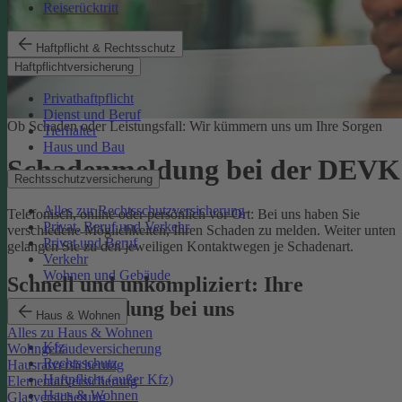
Reiserücktritt
Haftpflicht & Rechtsschutz
Haftpflichtversicherung
Privathaftpflicht
Dienst und Beruf
Ob Schaden oder Leistungsfall: Wir kümmern uns um Ihre Sorgen
Tierhalter
Haus und Bau
Schadenmeldung bei der DEVK
Rechtsschutzversicherung
Alles zur Rechtsschutzversicherung
Telefonisch, online oder persönlich vor Ort: Bei uns haben Sie
Privat, Beruf und Verkehr
verschiedene Möglichkeiten, Ihren Schaden zu melden. Weiter unten
Privat und Beruf
gelangen Sie zu den jeweiligen Kontaktwegen je Schadenart.
Verkehr
Wohnen und Gebäude
Schnell und unkompliziert: Ihre
Schadenmeldung bei uns
Haus & Wohnen
Alles zu Haus & Wohnen
Kfz
Wohngebäudeversicherung
Rechtsschutz
Hausratversicherung
Haftpflicht (außer Kfz)
Elementarversicherung
Haus & Wohnen
Glasversicherung