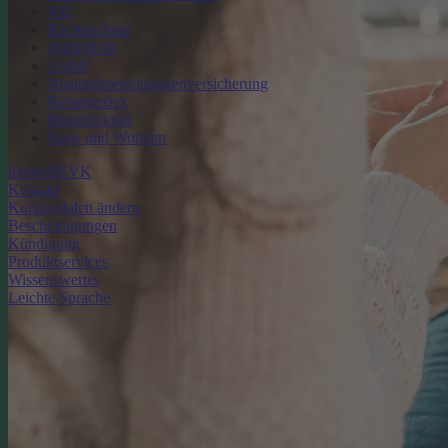
Kfz
Rechtsschutz
Haftpflicht
Unfall
Auslandsreisekrankenversicherung
Reisegepäck
Reiserücktritt
Haus und Wohnen
meineDEVK
Kontakt
Kundendaten ändern
Bescheinigungen
Kündigung
Produktservices
Wissenswertes
Leichte Sprache