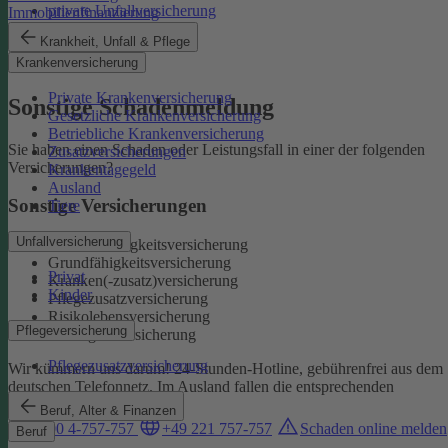
private Unfallversicherung
Immobilienfinanzierung
Auslandskrankenschutz
Krankheit, Unfall & Pflege
Reiserücktritt
Krankenversicherung
Reisegepäck
Private Krankenversicherung
Sonstige Schadenmeldung
Gesetzliche Krankenversicherung
Betriebliche Krankenversicherung
Sie haben einen Schaden oder Leistungsfall in einer der folgenden
Zusatzversicherungen
Versicherungen?
Krankentagegeld
Ausland
Sonstige Versicherungen
Tiere
Unfallversicherung
Berufsunfähigkeitsversicherung
Grundfähigkeitsversicherung
Privat
Kranken(-zusatz)versicherung
Kinder
Pflegezusatzversicherung
Risikolebensversicherung
Pflegeversicherung
Sterbegeldversicherung
Pflegezusatzversicherung
Wir kümmern uns darum!
24-Stunden-Hotline, gebührenfrei aus dem
deutschen Telefonnetz. Im Ausland fallen die entsprechenden
Landesgebühren an:
Beruf, Alter & Finanzen
0800 4-757-757
+49 221 757-757
Schaden online melden
Beruf