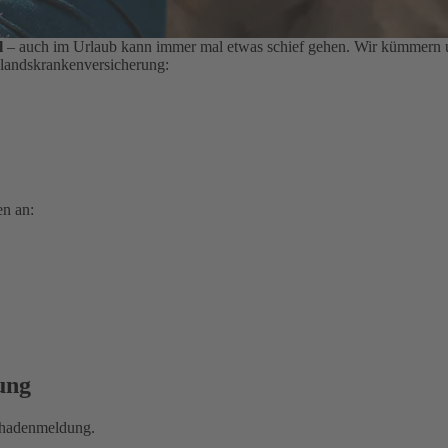
l
– auch im Urlaub kann immer mal etwas schief gehen. Wir kümmern un
slandskrankenversicherung:
en an:
ung
Schadenmeldung.