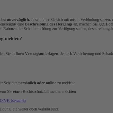
ichst
unverzüglich
. Je schneller Sie sich mit uns in Verbindung setzen
denereignis eine
Beschreibung des Hergangs
an, machen Sie ggf.
Fot
im Rahmen der Schadenmeldung zur Verfügung stellen, desto reibungslo
ung melden?
den Sie in Ihren
Vertragsunterlagen
. Je nach Versicherung und Schad
oder Schaden
persönlich oder online
zu melden:
wenn Sie einen Rechtsschutzfall melden möchten
 DEVK-Beraterin
eldung, die weiter oben verlinkt sind.