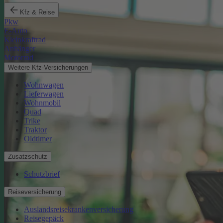
Kfz & Reise
Pkw
E-Auto
Kleinkraftrad
Anhänger
Motorrad
Weitere Kfz-Versicherungen
Wohnwagen
Lieferwagen
Wohnmobil
Quad
Trike
Traktor
Oldtimer
Zusatzschutz
Schutzbrief
Reiseversicherung
Auslandsreisekrankenversicherung
Reisegepäck