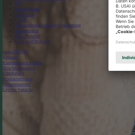
Kfz
Rechtsschutz
Haftpflicht
Unfall
Auslandsreisekrankenversicherung
Reisegepäck
Reiserücktritt
Haus und Wohnen
meineDEVK
Kontakt
Kundendaten ändern
Bescheinigungen
Kündigung
Produktservices
Wissenswertes
Leichte Sprache