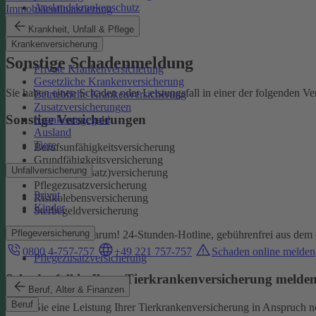
Auslandskrankenschutz
Immobilienfinanzierung
Reiserücktritt
Krankheit, Unfall & Pflege
Reisegepäck
Krankenversicherung
Sonstige Schadenmeldung
Private Krankenversicherung
Gesetzliche Krankenversicherung
Sie haben einen Schaden oder Leistungsfall in einer der folgenden V
Betriebliche Krankenversicherung
Zusatzversicherungen
Sonstige Versicherungen
Krankentagegeld
Ausland
Tiere
Berufsunfähigkeitsversicherung
Grundfähigkeitsversicherung
Unfallversicherung
Kranken(-zusatz)versicherung
Pflegezusatzversicherung
Privat
Risikolebensversicherung
Kinder
Sterbegeldversicherung
Pflegeversicherung
Wir kümmern uns darum!
24-Stunden-Hotline, gebührenfrei aus dem 
0800 4-757-757
+49 221 757-757
Schaden online melden
Pflegezusatzversicherung
Schadenfall in Ihrer Tierkrankenversicherung melde
Beruf, Alter & Finanzen
Beruf
Wenn Sie eine Leistung Ihrer Tierkrankenversicherung in Anspruch 