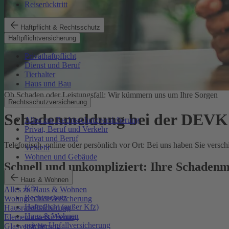
Reiserücktritt
Haftpflicht & Rechtsschutz
Haftpflichtversicherung
Privathaftpflicht
Dienst und Beruf
Tierhalter
Haus und Bau
Ob Schaden oder Leistungsfall: Wir kümmern uns um Ihre Sorgen
Rechtsschutzversicherung
Schadenmeldung bei der DEVK
Alles zur Rechtsschutzversicherung
Privat, Beruf und Verkehr
Privat und Beruf
Telefonisch, online oder persönlich vor Ort: Bei uns haben Sie vers
Verkehr
Wohnen und Gebäude
Schnell und unkompliziert: Ihre Schadenm
Haus & Wohnen
Kfz
Alles zu Haus & Wohnen
Rechtsschutz
Wohngebäudeversicherung
Haftpflicht (außer Kfz)
Hausratversicherung
Haus & Wohnen
Elementarversicherung
private Unfallversicherung
Glasversicherung