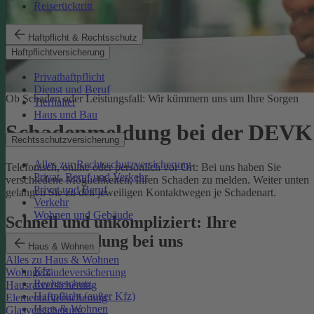
Reiserücktritt
Haftpflicht & Rechtsschutz
Haftpflichtversicherung
Privathaftpflicht
Dienst und Beruf
Ob Schaden oder Leistungsfall: Wir kümmern uns um Ihre Sorgen
Tierhalter
Haus und Bau
Schadenmeldung bei der DEVK
Rechtsschutzversicherung
Alles zur Rechtsschutzversicherung
Telefonisch, online oder persönlich vor Ort: Bei uns haben Sie
Privat, Beruf und Verkehr
verschiedene Möglichkeiten, Ihren Schaden zu melden. Weiter unten
Privat und Beruf
gelangen Sie zu den jeweiligen Kontaktwegen je Schadenart.
Verkehr
Wohnen und Gebäude
Schnell und unkompliziert: Ihre
Schadenmeldung bei uns
Haus & Wohnen
Alles zu Haus & Wohnen
Kfz
Wohngebäudeversicherung
Rechtsschutz
Hausratversicherung
Haftpflicht (außer Kfz)
Elementarversicherung
Haus & Wohnen
Glasversicherung