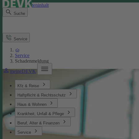
Direkt zum Seiteninhalt
Suche
Service
Service
Schadenmeldung
meineDEVK
Kfz & Reise
Haftpflicht & Rechtsschutz
Haus & Wohnen
Krankheit, Unfall & Pflege
Beruf, Alter & Finanzen
Service