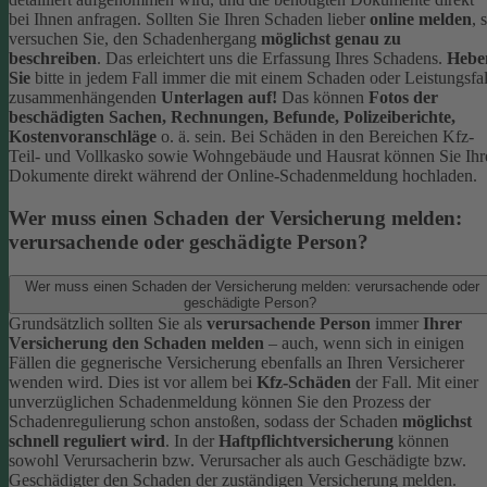
bei Ihnen anfragen.
Sollten Sie Ihren Schaden lieber
online melden
, 
versuchen Sie, den Schadenhergang
möglichst genau zu
beschreiben
. Das erleichtert uns die Erfassung Ihres Schadens.
Hebe
Sie
bitte in jedem Fall immer die mit einem Schaden oder Leistungsfal
zusammenhängenden
Unterlagen auf!
Das können
Fotos der
beschädigten Sachen, Rechnungen, Befunde, Polizeiberichte,
Kostenvoranschläge
o. ä. sein.
Bei Schäden in den Bereichen Kfz-
Teil- und Vollkasko sowie Wohngebäude und Hausrat können Sie Ihr
Dokumente direkt während der Online-Schadenmeldung hochladen.
Wer muss einen Schaden der Versicherung melden:
verursachende oder geschädigte Person?
Wer muss einen Schaden der Versicherung melden: verursachende oder
geschädigte Person?
Grundsätzlich sollten Sie als
verursachende Person
immer
Ihrer
Versicherung den Schaden melden
– auch, wenn sich in einigen
Fällen die gegnerische Versicherung ebenfalls an Ihren Versicherer
wenden wird. Dies ist vor allem bei
Kfz-Schäden
der Fall.
Mit einer
unverzüglichen Schadenmeldung können Sie den Prozess der
Schadenregulierung schon anstoßen, sodass der Schaden
möglichst
schnell reguliert wird
.
In der
Haftpflichtversicherung
können
sowohl Verursacherin bzw. Verursacher als auch Geschädigte bzw.
Geschädigter den Schaden der zuständigen Versicherung melden.