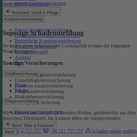
private Unfallversicherung
Immobilienfinanzierung
Auslandskrankenschutz
Krankheit, Unfall & Pflege
Reiserücktritt
Krankenversicherung
Reisegepäck
Private Krankenversicherung
Sonstige Schadenmeldung
Gesetzliche Krankenversicherung
Betriebliche Krankenversicherung
Sie haben einen Schaden oder Leistungsfall in einer der folgenden
Zusatzversicherungen
Versicherungen?
Krankentagegeld
Ausland
Sonstige Versicherungen
Tiere
Unfallversicherung
Berufsunfähigkeitsversicherung
Grundfähigkeitsversicherung
Privat
Kranken(-zusatz)versicherung
Kinder
Pflegezusatzversicherung
Risikolebensversicherung
Pflegeversicherung
Sterbegeldversicherung
Pflegezusatzversicherung
Wir kümmern uns darum!
24-Stunden-Hotline, gebührenfrei aus dem
deutschen Telefonnetz. Im Ausland fallen die entsprechenden
Landesgebühren an:
Beruf, Alter & Finanzen
0800 4-757-757
+49 221 757-757
Schaden online melden
Beruf