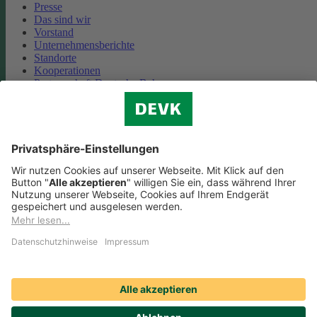
Presse
Das sind wir
Vorstand
Unternehmensberichte
Standorte
Kooperationen
Partnerschaft Deutsche Bahn
Nachhaltigkeit
Cookie-Einstellungen
Datenschutz
Impressum
Streitbeilegung
Nutzungshinweise
EU-Transparenzverordnung
Compliance
Barrierefreiheit
Social Media Icons sowie Verlinkungen, die mit
gekennzeichnet