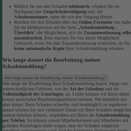
Melden Sie uns den Schaden
telefonisch
, erhalten Sie im
Nachgang eine
Gesprächsbestätigung
inkl. der
Schadennummer
, unter der wir den Vorgang führen.
Reichen Sie den Schaden über das
Online-Formular
ein, hab
Sie im Meldeprozess auf der Seite
„Schadenmeldung -
Überblick
“ die Möglichkeit, sich die
Zusammenfassung selbs
auszudrucken
. Bitte machen Sie von dieser Möglichkeit
Gebrauch, wenn Sie eine Zusammenfassung wünschen, da Sie
keine automatische Kopie
Ihrer Schadenmeldung erhalten.
Wie lange dauert die Bearbeitung meiner
Schadenmeldung?
Wie lange dauert die Bearbeitung meiner Schadenmeldung?
Wie lange die Bearbeitung Ihrer Schadenmeldung dauert, hängt von
unterschiedlichen Faktoren, wie der
Art des Schadens
und der
Vollständigkeit der Unterlagen
, ab. Leider können wir Ihnen daher
keinen pauschalen Bearbeitungszeitraum nennen. Wir bemühen uns
aber immer, Ihren Schaden schnellst- und bestmöglich zu regulieren –
darauf können Sie sich verlassen!
Damit wir Ihren Schaden möglichst
zeitnah beheben können, empfehlen wir Ihnen die
Schadenmeldung
per Telefon
. So können unsere Mitarbeiterinnen und Mitarbeiter mit
gezielten Rückfragen dafür sorgen, dass der Schaden möglichst
detailliert aufgenommen wird, und die benötigten Dokumente direkt