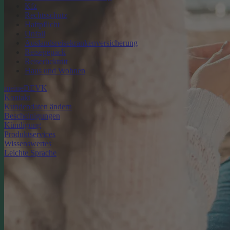
Kfz
Rechtsschutz
Haftpflicht
Unfall
Auslandsreisekrankenversicherung
Reisegepäck
Reiserücktritt
Haus und Wohnen
meineDEVK
Kontakt
Kundendaten ändern
Bescheinigungen
Kündigung
Produktservices
Wissenswertes
Leichte Sprache