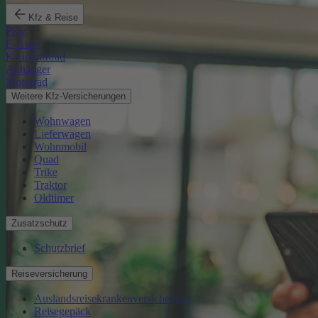
Kfz & Reise
Pkw
E-Auto
Kleinkraftrad
Anhänger
Motorrad
Weitere Kfz-Versicherungen
Wohnwagen
Lieferwagen
Wohnmobil
Quad
Trike
Traktor
Oldtimer
Zusatzschutz
Schutzbrief
Reiseversicherung
Auslandsreisekrankenversicherung
Reisegepäck