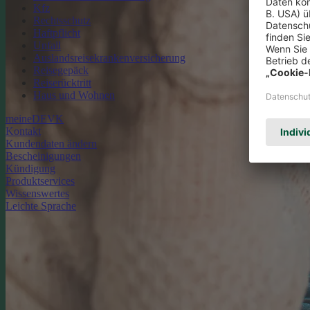
Kfz
Rechtsschutz
Haftpflicht
Unfall
Auslandsreisekrankenversicherung
Reisegepäck
Reiserücktritt
Haus und Wohnen
meineDEVK
Kontakt
Kundendaten ändern
Bescheinigungen
Kündigung
Produktservices
Wissenswertes
Leichte Sprache