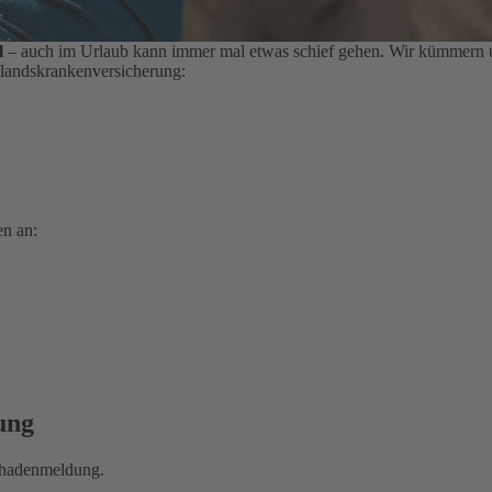
l
– auch im Urlaub kann immer mal etwas schief gehen. Wir kümmern un
slandskrankenversicherung:
en an:
ung
Schadenmeldung.