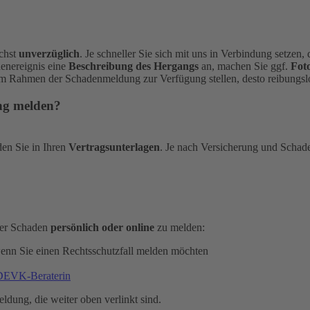
ichst
unverzüglich
. Je schneller Sie sich mit uns in Verbindung setzen
denereignis eine
Beschreibung des Hergangs
an, machen Sie ggf.
Fot
im Rahmen der Schadenmeldung zur Verfügung stellen, desto reibungslo
ung melden?
den Sie in Ihren
Vertragsunterlagen
. Je nach Versicherung und Schad
oder Schaden
persönlich oder online
zu melden:
wenn Sie einen Rechtsschutzfall melden möchten
 DEVK-Beraterin
eldung, die weiter oben verlinkt sind.