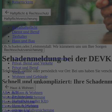
Reiserücktritt
Haftpflicht & Rechtsschutz
Haftpflichtversicherung
Privathaftpflicht
Dienst und Beruf
Tierhalter
Haus und Bau
Ob Schaden oder Leistungsfall: Wir kümmern uns um Ihre Sorgen
Rechtsschutzversicherung
Schadenmeldung bei der DEVK
Alles zur Rechtsschutzversicherung
Privat, Beruf und Verkehr
Privat und Beruf
Telefonisch, online oder persönlich vor Ort: Bei uns haben Sie vers
Verkehr
Wohnen und Gebäude
Schnell und unkompliziert: Ihre Schadenm
Haus & Wohnen
Kfz
Alles zu Haus & Wohnen
Rechtsschutz
Wohngebäudeversicherung
Haftpflicht (außer Kfz)
Hausratversicherung
Haus & Wohnen
Elementarversicherung
private Unfallversicherung
Glasversicherung