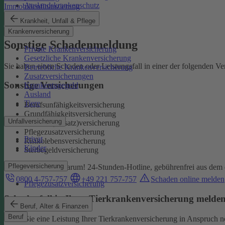
Auslandskrankenschutz
Immobilienfinanzierung
Reiserücktritt
Krankheit, Unfall & Pflege
Reisegepäck
Krankenversicherung
Sonstige Schadenmeldung
Private Krankenversicherung
Gesetzliche Krankenversicherung
Sie haben einen Schaden oder Leistungsfall in einer der folgenden V
Betriebliche Krankenversicherung
Zusatzversicherungen
Sonstige Versicherungen
Krankentagegeld
Ausland
Tiere
Berufsunfähigkeitsversicherung
Grundfähigkeitsversicherung
Unfallversicherung
Kranken(-zusatz)versicherung
Pflegezusatzversicherung
Privat
Risikolebensversicherung
Kinder
Sterbegeldversicherung
Pflegeversicherung
Wir kümmern uns darum!
24-Stunden-Hotline, gebührenfrei aus dem 
0800 4-757-757
+49 221 757-757
Schaden online melden
Pflegezusatzversicherung
Schadenfall in Ihrer Tierkrankenversicherung melde
Beruf, Alter & Finanzen
Beruf
Wenn Sie eine Leistung Ihrer Tierkrankenversicherung in Anspruch 