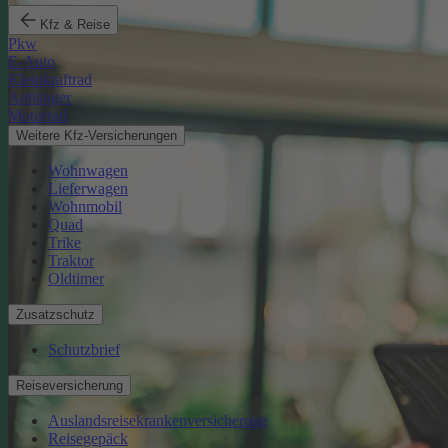
Kfz & Reise
Pkw
E-Auto
Kleinkraftrad
Anhänger
Motorrad
Weitere Kfz-Versicherungen
Wohnwagen
Lieferwagen
Wohnmobil
Quad
Trike
Traktor
Oldtimer
Zusatzschutz
Schutzbrief
Reiseversicherung
Auslandsreisekrankenversicherung
Reisegepäck