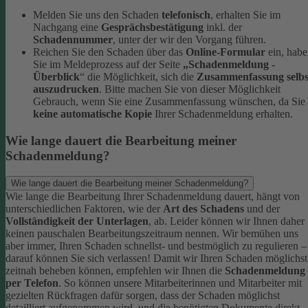
Melden Sie uns den Schaden
telefonisch
, erhalten Sie im
Nachgang eine
Gesprächsbestätigung
inkl. der
Schadennummer
, unter der wir den Vorgang führen.
Reichen Sie den Schaden über das
Online-Formular
ein, hab
Sie im Meldeprozess auf der Seite
„Schadenmeldung -
Überblick
“ die Möglichkeit, sich die
Zusammenfassung selbs
auszudrucken
. Bitte machen Sie von dieser Möglichkeit
Gebrauch, wenn Sie eine Zusammenfassung wünschen, da Sie
keine automatische Kopie
Ihrer Schadenmeldung erhalten.
Wie lange dauert die Bearbeitung meiner
Schadenmeldung?
Wie lange dauert die Bearbeitung meiner Schadenmeldung?
Wie lange die Bearbeitung Ihrer Schadenmeldung dauert, hängt von
unterschiedlichen Faktoren, wie der
Art des Schadens
und der
Vollständigkeit der Unterlagen
, ab. Leider können wir Ihnen daher
keinen pauschalen Bearbeitungszeitraum nennen. Wir bemühen uns
aber immer, Ihren Schaden schnellst- und bestmöglich zu regulieren –
darauf können Sie sich verlassen!
Damit wir Ihren Schaden möglichst
zeitnah beheben können, empfehlen wir Ihnen die
Schadenmeldung
per Telefon
. So können unsere Mitarbeiterinnen und Mitarbeiter mit
gezielten Rückfragen dafür sorgen, dass der Schaden möglichst
detailliert aufgenommen wird, und die benötigten Dokumente direkt