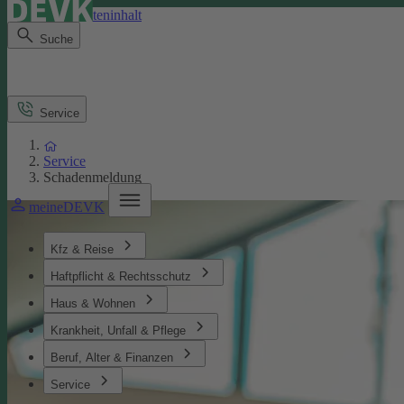
Direkt zum Seiteninhalt
Suche
Service
Service
Schadenmeldung
meineDEVK
Kfz & Reise
Haftpflicht & Rechtsschutz
Haus & Wohnen
Krankheit, Unfall & Pflege
Beruf, Alter & Finanzen
Service