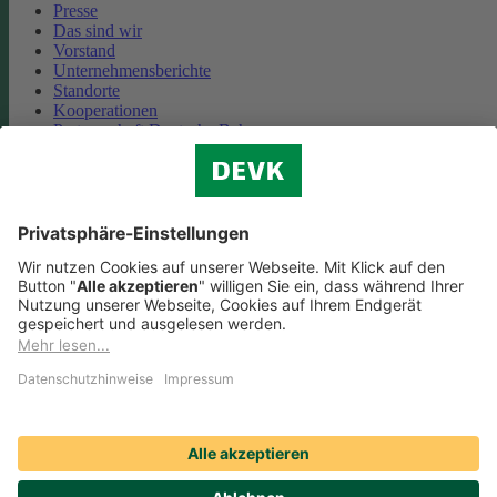
Presse
Das sind wir
Vorstand
Unternehmensberichte
Standorte
Kooperationen
Partnerschaft Deutsche Bahn
Nachhaltigkeit
Cookie-Einstellungen
Datenschutz
Impressum
Streitbeilegung
Nutzungshinweise
EU-Transparenzverordnung
Compliance
Barrierefreiheit
Social Media Icons sowie Verlinkungen, die mit
gekennzeichnet