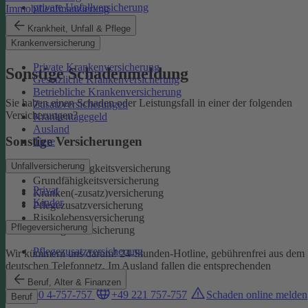
private Unfallversicherung
Immobilienfinanzierung
Auslandskrankenschutz
Krankheit, Unfall & Pflege
Reiserücktritt
Krankenversicherung
Reisegepäck
Private Krankenversicherung
Sonstige Schadenmeldung
Gesetzliche Krankenversicherung
Betriebliche Krankenversicherung
Sie haben einen Schaden oder Leistungsfall in einer der folgenden
Zusatzversicherungen
Versicherungen?
Krankentagegeld
Ausland
Sonstige Versicherungen
Tiere
Unfallversicherung
Berufsunfähigkeitsversicherung
Grundfähigkeitsversicherung
Privat
Kranken(-zusatz)versicherung
Kinder
Pflegezusatzversicherung
Risikolebensversicherung
Pflegeversicherung
Sterbegeldversicherung
Pflegezusatzversicherung
Wir kümmern uns darum!
24-Stunden-Hotline, gebührenfrei aus dem
deutschen Telefonnetz. Im Ausland fallen die entsprechenden
Landesgebühren an:
Beruf, Alter & Finanzen
0800 4-757-757
+49 221 757-757
Schaden online melden
Beruf