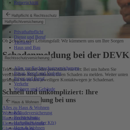
Reiserücktritt
Haftpflicht & Rechtsschutz
Haftpflichtversicherung
Privathaftpflicht
Dienst und Beruf
Ob Schaden oder Leistungsfall: Wir kümmern uns um Ihre Sorgen
Tierhalter
Haus und Bau
Schadenmeldung bei der DEVK
Rechtsschutzversicherung
Alles zur Rechtsschutzversicherung
Telefonisch, online oder persönlich vor Ort: Bei uns haben Sie
Privat, Beruf und Verkehr
verschiedene Möglichkeiten, Ihren Schaden zu melden. Weiter unten
Privat und Beruf
gelangen Sie zu den jeweiligen Kontaktwegen je Schadenart.
Verkehr
Wohnen und Gebäude
Schnell und unkompliziert: Ihre
Schadenmeldung bei uns
Haus & Wohnen
Alles zu Haus & Wohnen
Kfz
Wohngebäudeversicherung
Rechtsschutz
Hausratversicherung
Haftpflicht (außer Kfz)
Elementarversicherung
Haus & Wohnen
Glasversicherung