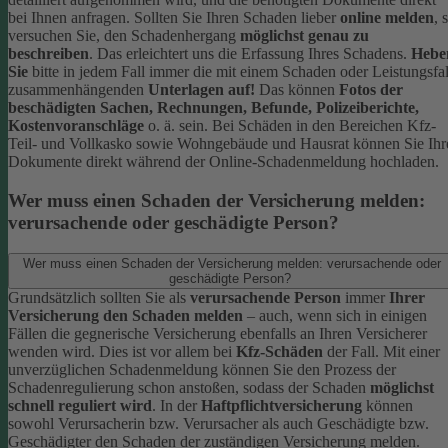
bei Ihnen anfragen.
Sollten Sie Ihren Schaden lieber
online melden
, 
versuchen Sie, den Schadenhergang
möglichst genau zu
beschreiben
. Das erleichtert uns die Erfassung Ihres Schadens.
Hebe
Sie
bitte in jedem Fall immer die mit einem Schaden oder Leistungsfal
zusammenhängenden
Unterlagen auf!
Das können
Fotos der
beschädigten Sachen, Rechnungen, Befunde, Polizeiberichte,
Kostenvoranschläge
o. ä. sein.
Bei Schäden in den Bereichen Kfz-
Teil- und Vollkasko sowie Wohngebäude und Hausrat können Sie Ihr
Dokumente direkt während der Online-Schadenmeldung hochladen.
Wer muss einen Schaden der Versicherung melden:
verursachende oder geschädigte Person?
Wer muss einen Schaden der Versicherung melden: verursachende oder
geschädigte Person?
Grundsätzlich sollten Sie als
verursachende Person
immer
Ihrer
Versicherung den Schaden melden
– auch, wenn sich in einigen
Fällen die gegnerische Versicherung ebenfalls an Ihren Versicherer
wenden wird. Dies ist vor allem bei
Kfz-Schäden
der Fall.
Mit einer
unverzüglichen Schadenmeldung können Sie den Prozess der
Schadenregulierung schon anstoßen, sodass der Schaden
möglichst
schnell reguliert wird
.
In der
Haftpflichtversicherung
können
sowohl Verursacherin bzw. Verursacher als auch Geschädigte bzw.
Geschädigter den Schaden der zuständigen Versicherung melden.