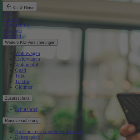
Kfz & Reise
Pkw
E-Auto
Kleinkraftrad
Anhänger
Motorrad
Weitere Kfz-Versicherungen
Wohnwagen
Lieferwagen
Wohnmobil
Quad
Trike
Traktor
Oldtimer
Zusatzschutz
Schutzbrief
Reiseversicherung
Auslandsreisekrankenversicherung
Reisegepäck