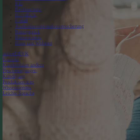
Kfz
Rechtsschutz
Haftpflicht
Unfall
Auslandsreisekrankenversicherung
Reisegepäck
Reiserücktritt
Haus und Wohnen
meineDEVK
Kontakt
Kundendaten ändern
Bescheinigungen
Kündigung
Produktservices
Wissenswertes
Leichte Sprache