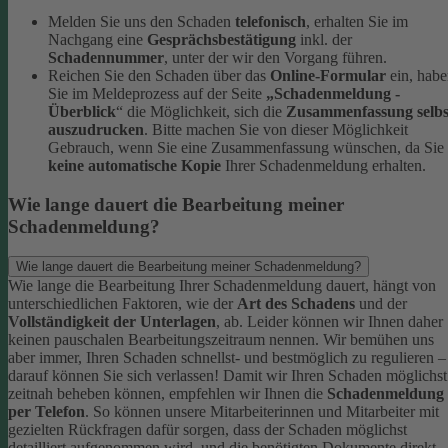
Melden Sie uns den Schaden
telefonisch
, erhalten Sie im
Nachgang eine
Gesprächsbestätigung
inkl. der
Schadennummer
, unter der wir den Vorgang führen.
Reichen Sie den Schaden über das
Online-Formular
ein, hab
Sie im Meldeprozess auf der Seite
„Schadenmeldung -
Überblick
“ die Möglichkeit, sich die
Zusammenfassung selbs
auszudrucken
. Bitte machen Sie von dieser Möglichkeit
Gebrauch, wenn Sie eine Zusammenfassung wünschen, da Sie
keine automatische Kopie
Ihrer Schadenmeldung erhalten.
Wie lange dauert die Bearbeitung meiner
Schadenmeldung?
Wie lange dauert die Bearbeitung meiner Schadenmeldung?
Wie lange die Bearbeitung Ihrer Schadenmeldung dauert, hängt von
unterschiedlichen Faktoren, wie der
Art des Schadens
und der
Vollständigkeit der Unterlagen
, ab. Leider können wir Ihnen daher
keinen pauschalen Bearbeitungszeitraum nennen. Wir bemühen uns
aber immer, Ihren Schaden schnellst- und bestmöglich zu regulieren –
darauf können Sie sich verlassen!
Damit wir Ihren Schaden möglichst
zeitnah beheben können, empfehlen wir Ihnen die
Schadenmeldung
per Telefon
. So können unsere Mitarbeiterinnen und Mitarbeiter mit
gezielten Rückfragen dafür sorgen, dass der Schaden möglichst
detailliert aufgenommen wird, und die benötigten Dokumente direkt