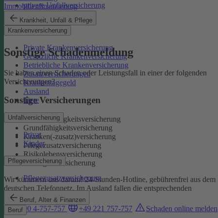
private Unfallversicherung
Immobilienfinanzierung
Auslandskrankenschutz
Krankheit, Unfall & Pflege
Reiserücktritt
Krankenversicherung
Reisegepäck
Private Krankenversicherung
Sonstige Schadenmeldung
Gesetzliche Krankenversicherung
Betriebliche Krankenversicherung
Sie haben einen Schaden oder Leistungsfall in einer der folgenden
Zusatzversicherungen
Versicherungen?
Krankentagegeld
Ausland
Sonstige Versicherungen
Tiere
Unfallversicherung
Berufsunfähigkeitsversicherung
Grundfähigkeitsversicherung
Privat
Kranken(-zusatz)versicherung
Kinder
Pflegezusatzversicherung
Risikolebensversicherung
Pflegeversicherung
Sterbegeldversicherung
Pflegezusatzversicherung
Wir kümmern uns darum!
24-Stunden-Hotline, gebührenfrei aus dem
deutschen Telefonnetz. Im Ausland fallen die entsprechenden
Landesgebühren an:
Beruf, Alter & Finanzen
0800 4-757-757
+49 221 757-757
Schaden online melden
Beruf