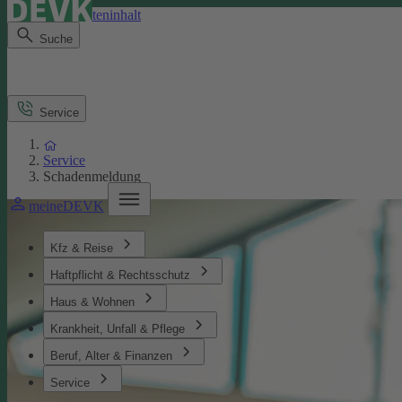
Direkt zum Seiteninhalt
Suche
Service
Service
Schadenmeldung
meineDEVK
Kfz & Reise
Haftpflicht & Rechtsschutz
Haus & Wohnen
Krankheit, Unfall & Pflege
Beruf, Alter & Finanzen
Service