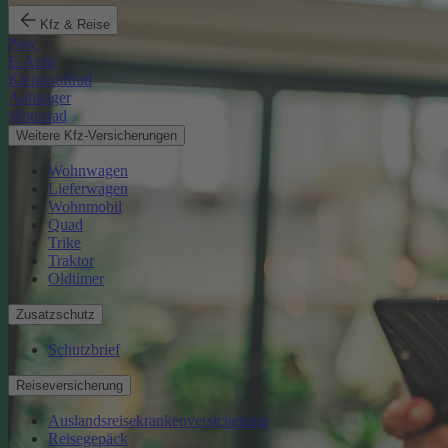
Kfz & Reise
Pkw
E-Auto
Kleinkraftrad
Anhänger
Motorrad
Weitere Kfz-Versicherungen
Wohnwagen
Lieferwagen
Wohnmobil
Quad
Trike
Traktor
Oldtimer
Zusatzschutz
Schutzbrief
Reiseversicherung
Auslandsreisekrankenversicherung
Reisegepäck