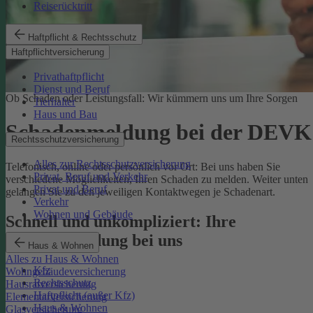
Reiserücktritt
Haftpflicht & Rechtsschutz
Haftpflichtversicherung
Privathaftpflicht
Dienst und Beruf
Ob Schaden oder Leistungsfall: Wir kümmern uns um Ihre Sorgen
Tierhalter
Haus und Bau
Schadenmeldung bei der DEVK
Rechtsschutzversicherung
Alles zur Rechtsschutzversicherung
Telefonisch, online oder persönlich vor Ort: Bei uns haben Sie
Privat, Beruf und Verkehr
verschiedene Möglichkeiten, Ihren Schaden zu melden. Weiter unten
Privat und Beruf
gelangen Sie zu den jeweiligen Kontaktwegen je Schadenart.
Verkehr
Wohnen und Gebäude
Schnell und unkompliziert: Ihre
Schadenmeldung bei uns
Haus & Wohnen
Alles zu Haus & Wohnen
Kfz
Wohngebäudeversicherung
Rechtsschutz
Hausratversicherung
Haftpflicht (außer Kfz)
Elementarversicherung
Haus & Wohnen
Glasversicherung