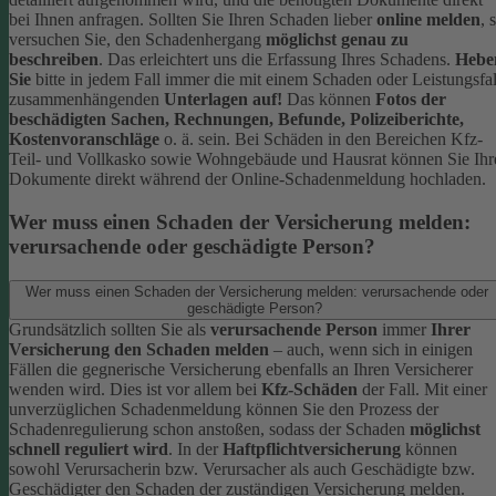
bei Ihnen anfragen.
Sollten Sie Ihren Schaden lieber
online melden
, 
versuchen Sie, den Schadenhergang
möglichst genau zu
beschreiben
. Das erleichtert uns die Erfassung Ihres Schadens.
Hebe
Sie
bitte in jedem Fall immer die mit einem Schaden oder Leistungsfal
zusammenhängenden
Unterlagen auf!
Das können
Fotos der
beschädigten Sachen, Rechnungen, Befunde, Polizeiberichte,
Kostenvoranschläge
o. ä. sein.
Bei Schäden in den Bereichen Kfz-
Teil- und Vollkasko sowie Wohngebäude und Hausrat können Sie Ihr
Dokumente direkt während der Online-Schadenmeldung hochladen.
Wer muss einen Schaden der Versicherung melden:
verursachende oder geschädigte Person?
Wer muss einen Schaden der Versicherung melden: verursachende oder
geschädigte Person?
Grundsätzlich sollten Sie als
verursachende Person
immer
Ihrer
Versicherung den Schaden melden
– auch, wenn sich in einigen
Fällen die gegnerische Versicherung ebenfalls an Ihren Versicherer
wenden wird. Dies ist vor allem bei
Kfz-Schäden
der Fall.
Mit einer
unverzüglichen Schadenmeldung können Sie den Prozess der
Schadenregulierung schon anstoßen, sodass der Schaden
möglichst
schnell reguliert wird
.
In der
Haftpflichtversicherung
können
sowohl Verursacherin bzw. Verursacher als auch Geschädigte bzw.
Geschädigter den Schaden der zuständigen Versicherung melden.