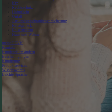
Kfz
Rechtsschutz
Haftpflicht
Unfall
Auslandsreisekrankenversicherung
Reisegepäck
Reiserücktritt
Haus und Wohnen
meineDEVK
Kontakt
Kundendaten ändern
Bescheinigungen
Kündigung
Produktservices
Wissenswertes
Leichte Sprache