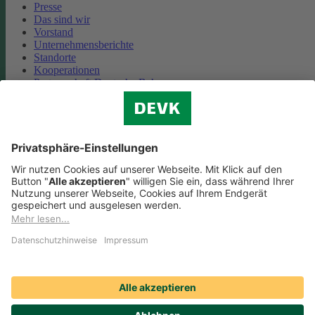
Presse
Das sind wir
Vorstand
Unternehmensberichte
Standorte
Kooperationen
Partnerschaft Deutsche Bahn
Nachhaltigkeit
Cookie-Einstellungen
Datenschutz
Impressum
Streitbeilegung
Nutzungshinweise
EU-Transparenzverordnung
Compliance
Barrierefreiheit
Social Media Icons sowie Verlinkungen, die mit
gekennzeichnet