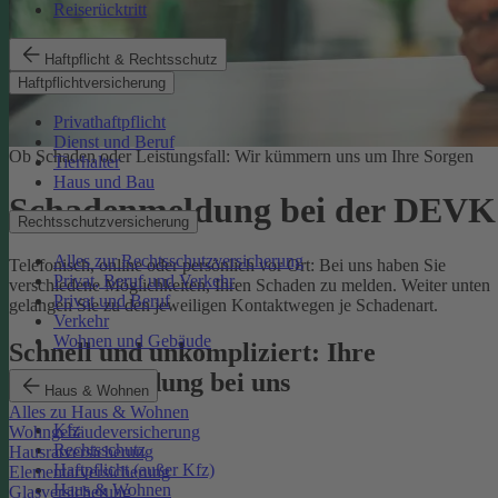
Reiserücktritt
Haftpflicht & Rechtsschutz
Haftpflichtversicherung
Privathaftpflicht
Dienst und Beruf
Ob Schaden oder Leistungsfall: Wir kümmern uns um Ihre Sorgen
Tierhalter
Haus und Bau
Schadenmeldung bei der DEVK
Rechtsschutzversicherung
Alles zur Rechtsschutzversicherung
Telefonisch, online oder persönlich vor Ort: Bei uns haben Sie
Privat, Beruf und Verkehr
verschiedene Möglichkeiten, Ihren Schaden zu melden. Weiter unten
Privat und Beruf
gelangen Sie zu den jeweiligen Kontaktwegen je Schadenart.
Verkehr
Wohnen und Gebäude
Schnell und unkompliziert: Ihre
Schadenmeldung bei uns
Haus & Wohnen
Alles zu Haus & Wohnen
Kfz
Wohngebäudeversicherung
Rechtsschutz
Hausratversicherung
Haftpflicht (außer Kfz)
Elementarversicherung
Haus & Wohnen
Glasversicherung