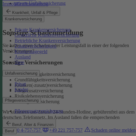
private Unfallversicherung
Immobilienfinanzierung
Auslandskrankenschutz
Krankheit, Unfall & Pflege
Reiserücktritt
Krankenversicherung
Reisegepäck
Private Krankenversicherung
Sonstige Schadenmeldung
Gesetzliche Krankenversicherung
Betriebliche Krankenversicherung
Sie haben einen Schaden oder Leistungsfall in einer der folgenden
Zusatzversicherungen
Versicherungen?
Krankentagegeld
Ausland
Sonstige Versicherungen
Tiere
Unfallversicherung
Berufsunfähigkeitsversicherung
Grundfähigkeitsversicherung
Privat
Kranken(-zusatz)versicherung
Kinder
Pflegezusatzversicherung
Risikolebensversicherung
Pflegeversicherung
Sterbegeldversicherung
Pflegezusatzversicherung
Wir kümmern uns darum!
24-Stunden-Hotline, gebührenfrei aus dem
deutschen Telefonnetz. Im Ausland fallen die entsprechenden
Landesgebühren an:
Beruf, Alter & Finanzen
0800 4-757-757
+49 221 757-757
Schaden online melden
Beruf