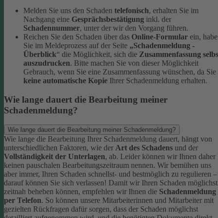
Melden Sie uns den Schaden
telefonisch
, erhalten Sie im
Nachgang eine
Gesprächsbestätigung
inkl. der
Schadennummer
, unter der wir den Vorgang führen.
Reichen Sie den Schaden über das
Online-Formular
ein, hab
Sie im Meldeprozess auf der Seite
„Schadenmeldung -
Überblick
“ die Möglichkeit, sich die
Zusammenfassung selbs
auszudrucken
. Bitte machen Sie von dieser Möglichkeit
Gebrauch, wenn Sie eine Zusammenfassung wünschen, da Sie
keine automatische Kopie
Ihrer Schadenmeldung erhalten.
Wie lange dauert die Bearbeitung meiner
Schadenmeldung?
Wie lange dauert die Bearbeitung meiner Schadenmeldung?
Wie lange die Bearbeitung Ihrer Schadenmeldung dauert, hängt von
unterschiedlichen Faktoren, wie der
Art des Schadens
und der
Vollständigkeit der Unterlagen
, ab. Leider können wir Ihnen daher
keinen pauschalen Bearbeitungszeitraum nennen. Wir bemühen uns
aber immer, Ihren Schaden schnellst- und bestmöglich zu regulieren –
darauf können Sie sich verlassen!
Damit wir Ihren Schaden möglichst
zeitnah beheben können, empfehlen wir Ihnen die
Schadenmeldung
per Telefon
. So können unsere Mitarbeiterinnen und Mitarbeiter mit
gezielten Rückfragen dafür sorgen, dass der Schaden möglichst
detailliert aufgenommen wird, und die benötigten Dokumente direkt