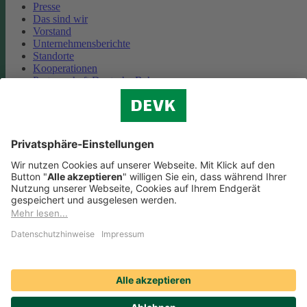
Presse
Das sind wir
Vorstand
Unternehmensberichte
Standorte
Kooperationen
Partnerschaft Deutsche Bahn
Nachhaltigkeit
Cookie-Einstellungen
Datenschutz
Impressum
Streitbeilegung
Nutzungshinweise
EU-Transparenzverordnung
Compliance
Barrierefreiheit
Social Media Icons sowie Verlinkungen, die mit
gekennzeichnet