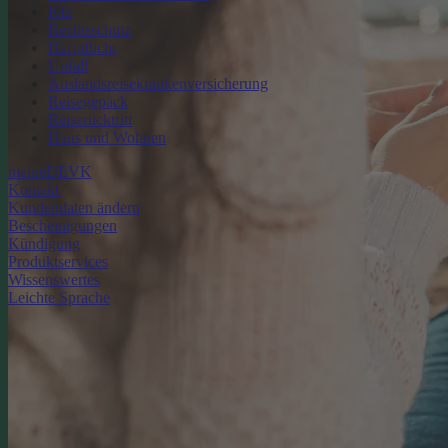
Kfz
Rechtsschutz
Haftpflicht
Unfall
Auslandsreisekrankenversicherung
Reisegepäck
Reiserücktritt
Haus und Wohnen
meineDEVK
Kontakt
Kundendaten ändern
Bescheinigungen
Kündigung
Produktservices
Wissenswertes
Leichte Sprache