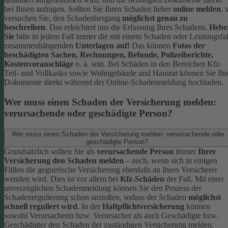
bei Ihnen anfragen.
Sollten Sie Ihren Schaden lieber
online melden
, 
versuchen Sie, den Schadenhergang
möglichst genau zu
beschreiben
. Das erleichtert uns die Erfassung Ihres Schadens.
Hebe
Sie
bitte in jedem Fall immer die mit einem Schaden oder Leistungsfal
zusammenhängenden
Unterlagen auf!
Das können
Fotos der
beschädigten Sachen, Rechnungen, Befunde, Polizeiberichte,
Kostenvoranschläge
o. ä. sein.
Bei Schäden in den Bereichen Kfz-
Teil- und Vollkasko sowie Wohngebäude und Hausrat können Sie Ihr
Dokumente direkt während der Online-Schadenmeldung hochladen.
Wer muss einen Schaden der Versicherung melden:
verursachende oder geschädigte Person?
Wer muss einen Schaden der Versicherung melden: verursachende oder
geschädigte Person?
Grundsätzlich sollten Sie als
verursachende Person
immer
Ihrer
Versicherung den Schaden melden
– auch, wenn sich in einigen
Fällen die gegnerische Versicherung ebenfalls an Ihren Versicherer
wenden wird. Dies ist vor allem bei
Kfz-Schäden
der Fall.
Mit einer
unverzüglichen Schadenmeldung können Sie den Prozess der
Schadenregulierung schon anstoßen, sodass der Schaden
möglichst
schnell reguliert wird
.
In der
Haftpflichtversicherung
können
sowohl Verursacherin bzw. Verursacher als auch Geschädigte bzw.
Geschädigter den Schaden der zuständigen Versicherung melden.