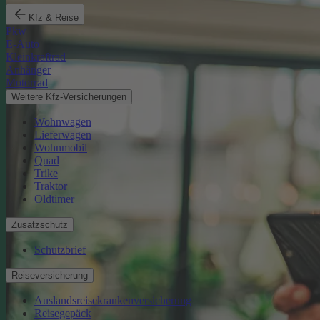
Kfz & Reise
Pkw
E-Auto
Kleinkraftrad
Anhänger
Motorrad
Weitere Kfz-Versicherungen
Wohnwagen
Lieferwagen
Wohnmobil
Quad
Trike
Traktor
Oldtimer
Zusatzschutz
Schutzbrief
Reiseversicherung
Auslandsreisekrankenversicherung
Reisegepäck