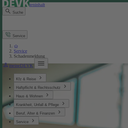
Direkt zum Seiteninhalt
Suche
Service
Service
Schadenmeldung
meineDEVK
Kfz & Reise
Haftpflicht & Rechtsschutz
Haus & Wohnen
Krankheit, Unfall & Pflege
Beruf, Alter & Finanzen
Service