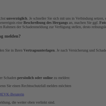
ichst
unverzüglich
. Je schneller Sie sich mit uns in Verbindung setzen
denereignis eine
Beschreibung des Hergangs
an, machen Sie ggf.
Fot
im Rahmen der Schadenmeldung zur Verfügung stellen, desto reibungslo
ung melden?
den Sie in Ihren
Vertragsunterlagen
. Je nach Versicherung und Schad
oder Schaden
persönlich oder online
zu melden:
wenn Sie einen Rechtsschutzfall melden möchten
 DEVK-Beraterin
eldung, die weiter oben verlinkt sind.