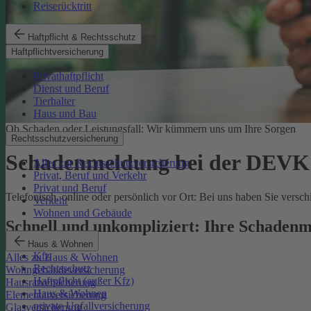
Reiserücktritt
Haftpflicht & Rechtsschutz
Haftpflichtversicherung
Privathaftpflicht
Dienst und Beruf
Tierhalter
Haus und Bau
Ob Schaden oder Leistungsfall: Wir kümmern uns um Ihre Sorgen
Rechtsschutzversicherung
Schadenmeldung bei der DEVK
Alles zur Rechtsschutzversicherung
Privat, Beruf und Verkehr
Privat und Beruf
Telefonisch, online oder persönlich vor Ort: Bei uns haben Sie vers
Verkehr
Wohnen und Gebäude
Schnell und unkompliziert: Ihre Schadenm
Haus & Wohnen
Kfz
Alles zu Haus & Wohnen
Rechtsschutz
Wohngebäudeversicherung
Haftpflicht (außer Kfz)
Hausratversicherung
Haus & Wohnen
Elementarversicherung
private Unfallversicherung
Glasversicherung