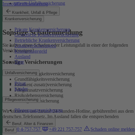
private Unfallversicherung
Immobilienfinanzierung
Auslandskrankenschutz
Krankheit, Unfall & Pflege
Reiserücktritt
Krankenversicherung
Reisegepäck
Private Krankenversicherung
Sonstige Schadenmeldung
Gesetzliche Krankenversicherung
Betriebliche Krankenversicherung
Sie haben einen Schaden oder Leistungsfall in einer der folgenden
Zusatzversicherungen
Versicherungen?
Krankentagegeld
Ausland
Sonstige Versicherungen
Tiere
Unfallversicherung
Berufsunfähigkeitsversicherung
Grundfähigkeitsversicherung
Privat
Kranken(-zusatz)versicherung
Kinder
Pflegezusatzversicherung
Risikolebensversicherung
Pflegeversicherung
Sterbegeldversicherung
Pflegezusatzversicherung
Wir kümmern uns darum!
24-Stunden-Hotline, gebührenfrei aus dem
deutschen Telefonnetz. Im Ausland fallen die entsprechenden
Landesgebühren an:
Beruf, Alter & Finanzen
0800 4-757-757
+49 221 757-757
Schaden online melden
Beruf