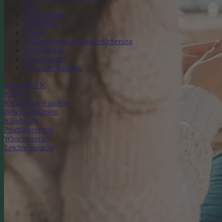
Kfz
Rechtsschutz
Haftpflicht
Unfall
Auslandsreisekrankenversicherung
Reisegepäck
Reiserücktritt
Haus und Wohnen
meineDEVK
Kontakt
Kundendaten ändern
Bescheinigungen
Kündigung
Produktservices
Wissenswertes
Leichte Sprache