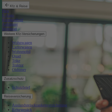
Kfz & Reise
Pkw
E-Auto
Kleinkraftrad
Anhänger
Motorrad
Weitere Kfz-Versicherungen
Wohnwagen
Lieferwagen
Wohnmobil
Quad
Trike
Traktor
Oldtimer
Zusatzschutz
Schutzbrief
Reiseversicherung
Auslandsreisekrankenversicherung
Reisegepäck