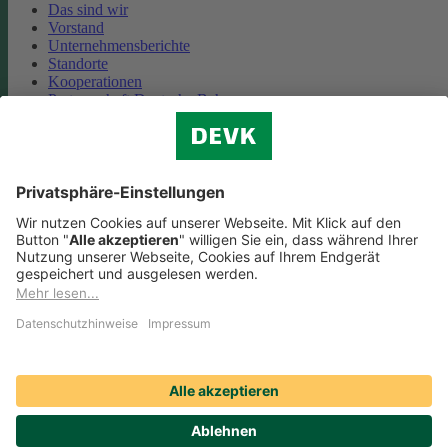
Das sind wir
Vorstand
Unternehmensberichte
Standorte
Kooperationen
Partnerschaft Deutsche Bahn
Nachhaltigkeit
Cookie-Einstellungen
Datenschutz
Impressum
Streitbeilegung
Nutzungshinweise
EU-Transparenzverordnung
Compliance
Barrierefreiheit
Social Media Icons sowie Verlinkungen, die mit
gekennzeichnet
sind, führen auf externe Seiten. Die DEVK ist für die dortigen Inhalte