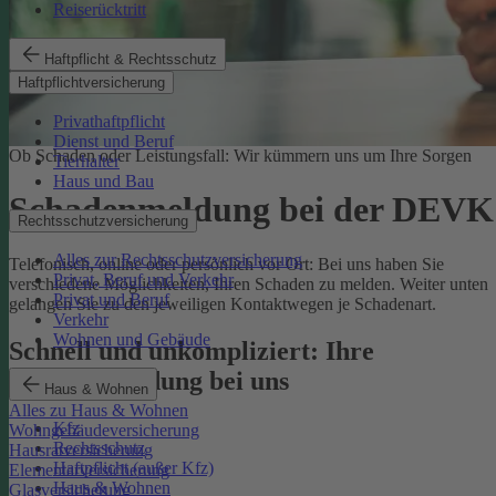
Reiserücktritt
Haftpflicht & Rechtsschutz
Haftpflichtversicherung
Privathaftpflicht
Dienst und Beruf
Ob Schaden oder Leistungsfall: Wir kümmern uns um Ihre Sorgen
Tierhalter
Haus und Bau
Schadenmeldung bei der DEVK
Rechtsschutzversicherung
Alles zur Rechtsschutzversicherung
Telefonisch, online oder persönlich vor Ort: Bei uns haben Sie
Privat, Beruf und Verkehr
verschiedene Möglichkeiten, Ihren Schaden zu melden. Weiter unten
Privat und Beruf
gelangen Sie zu den jeweiligen Kontaktwegen je Schadenart.
Verkehr
Wohnen und Gebäude
Schnell und unkompliziert: Ihre
Schadenmeldung bei uns
Haus & Wohnen
Alles zu Haus & Wohnen
Kfz
Wohngebäudeversicherung
Rechtsschutz
Hausratversicherung
Haftpflicht (außer Kfz)
Elementarversicherung
Haus & Wohnen
Glasversicherung