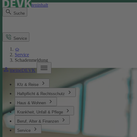
Direkt zum Seiteninhalt
Suche
Service
Service
Schadenmeldung
meineDEVK
Kfz & Reise
Haftpflicht & Rechtsschutz
Haus & Wohnen
Krankheit, Unfall & Pflege
Beruf, Alter & Finanzen
Service