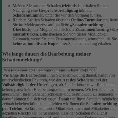
Melden Sie uns den Schaden
telefonisch
, erhalten Sie im
Nachgang eine
Gesprächsbestätigung
inkl. der
Schadennummer
, unter der wir den Vorgang führen.
Reichen Sie den Schaden über das
Online-Formular
ein, hab
Sie im Meldeprozess auf der Seite
„Schadenmeldung -
Überblick
“ die Möglichkeit, sich die
Zusammenfassung selbs
auszudrucken
. Bitte machen Sie von dieser Möglichkeit
Gebrauch, wenn Sie eine Zusammenfassung wünschen, da Sie
keine automatische Kopie
Ihrer Schadenmeldung erhalten.
Wie lange dauert die Bearbeitung meiner
Schadenmeldung?
Wie lange dauert die Bearbeitung meiner Schadenmeldung?
Wie lange die Bearbeitung Ihrer Schadenmeldung dauert, hängt von
unterschiedlichen Faktoren, wie der
Art des Schadens
und der
Vollständigkeit der Unterlagen
, ab. Leider können wir Ihnen daher
keinen pauschalen Bearbeitungszeitraum nennen. Wir bemühen uns
aber immer, Ihren Schaden schnellst- und bestmöglich zu regulieren –
darauf können Sie sich verlassen!
Damit wir Ihren Schaden möglichst
zeitnah beheben können, empfehlen wir Ihnen die
Schadenmeldung
per Telefon
. So können unsere Mitarbeiterinnen und Mitarbeiter mit
gezielten Rückfragen dafür sorgen, dass der Schaden möglichst
detailliert aufgenommen wird, und die benötigten Dokumente direkt