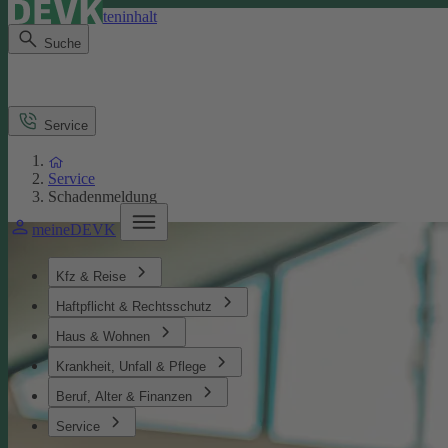
Direkt zum Seiteninhalt
Suche
Service
Service
Schadenmeldung
meineDEVK
Kfz & Reise
Haftpflicht & Rechtsschutz
Haus & Wohnen
Krankheit, Unfall & Pflege
Beruf, Alter & Finanzen
Service