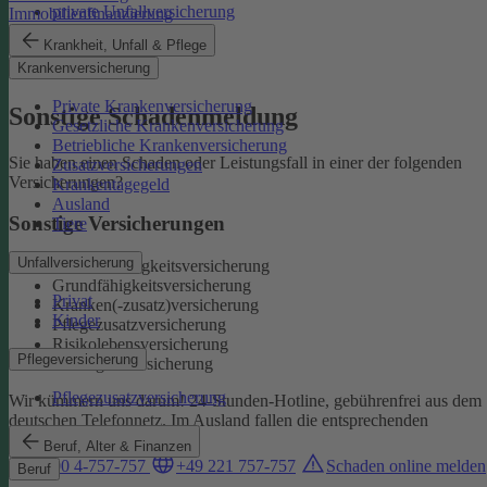
private Unfallversicherung
Immobilienfinanzierung
Auslandskrankenschutz
Krankheit, Unfall & Pflege
Reiserücktritt
Krankenversicherung
Reisegepäck
Private Krankenversicherung
Sonstige Schadenmeldung
Gesetzliche Krankenversicherung
Betriebliche Krankenversicherung
Sie haben einen Schaden oder Leistungsfall in einer der folgenden
Zusatzversicherungen
Versicherungen?
Krankentagegeld
Ausland
Sonstige Versicherungen
Tiere
Unfallversicherung
Berufsunfähigkeitsversicherung
Grundfähigkeitsversicherung
Privat
Kranken(-zusatz)versicherung
Kinder
Pflegezusatzversicherung
Risikolebensversicherung
Pflegeversicherung
Sterbegeldversicherung
Pflegezusatzversicherung
Wir kümmern uns darum!
24-Stunden-Hotline, gebührenfrei aus dem
deutschen Telefonnetz. Im Ausland fallen die entsprechenden
Landesgebühren an:
Beruf, Alter & Finanzen
0800 4-757-757
+49 221 757-757
Schaden online melden
Beruf