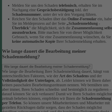
Melden Sie uns den Schaden
telefonisch
, erhalten Sie im
Nachgang eine
Gesprächsbestätigung
inkl. der
Schadennummer
, unter der wir den Vorgang führen.
Reichen Sie den Schaden über das
Online-Formular
ein, hab
Sie im Meldeprozess auf der Seite
„Schadenmeldung -
Überblick
“ die Möglichkeit, sich die
Zusammenfassung selbs
auszudrucken
. Bitte machen Sie von dieser Möglichkeit
Gebrauch, wenn Sie eine Zusammenfassung wünschen, da Sie
keine automatische Kopie
Ihrer Schadenmeldung erhalten.
Wie lange dauert die Bearbeitung meiner
Schadenmeldung?
Wie lange dauert die Bearbeitung meiner Schadenmeldung?
Wie lange die Bearbeitung Ihrer Schadenmeldung dauert, hängt von
unterschiedlichen Faktoren, wie der
Art des Schadens
und der
Vollständigkeit der Unterlagen
, ab. Leider können wir Ihnen daher
keinen pauschalen Bearbeitungszeitraum nennen. Wir bemühen uns
aber immer, Ihren Schaden schnellst- und bestmöglich zu regulieren –
darauf können Sie sich verlassen!
Damit wir Ihren Schaden möglichst
zeitnah beheben können, empfehlen wir Ihnen die
Schadenmeldung
per Telefon
. So können unsere Mitarbeiterinnen und Mitarbeiter mit
gezielten Rückfragen dafür sorgen, dass der Schaden möglichst
detailliert aufgenommen wird, und die benötigten Dokumente direkt