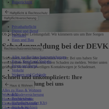
Reiserücktritt
Haftpflicht & Rechtsschutz
Haftpflichtversicherung
Privathaftpflicht
Dienst und Beruf
Ob Schaden oder Leistungsfall: Wir kümmern uns um Ihre Sorgen
Tierhalter
Haus und Bau
Schadenmeldung bei der DEVK
Rechtsschutzversicherung
Alles zur Rechtsschutzversicherung
Telefonisch, online oder persönlich vor Ort: Bei uns haben Sie
Privat, Beruf und Verkehr
verschiedene Möglichkeiten, Ihren Schaden zu melden. Weiter unten
Privat und Beruf
gelangen Sie zu den jeweiligen Kontaktwegen je Schadenart.
Verkehr
Wohnen und Gebäude
Schnell und unkompliziert: Ihre
Schadenmeldung bei uns
Haus & Wohnen
Alles zu Haus & Wohnen
Kfz
Wohngebäudeversicherung
Rechtsschutz
Hausratversicherung
Haftpflicht (außer Kfz)
Elementarversicherung
Haus & Wohnen
Glasversicherung