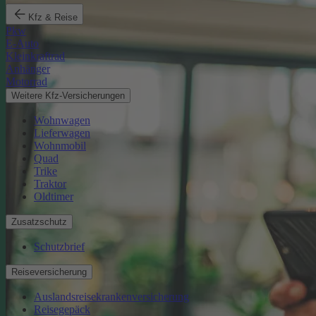
Kfz & Reise
Pkw
E-Auto
Kleinkraftrad
Anhänger
Motorrad
Weitere Kfz-Versicherungen
Wohnwagen
Lieferwagen
Wohnmobil
Quad
Trike
Traktor
Oldtimer
Zusatzschutz
Schutzbrief
Reiseversicherung
Auslandsreisekrankenversicherung
Reisegepäck