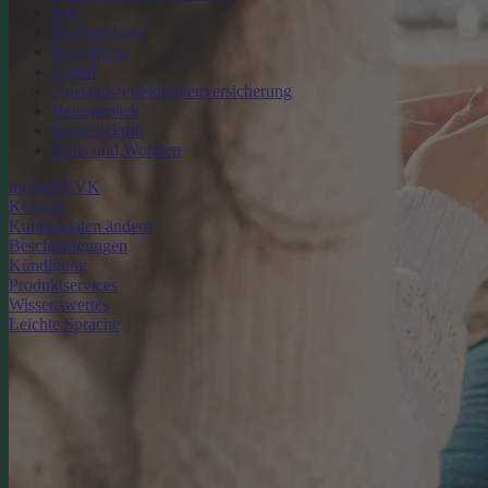
Kfz
Rechtsschutz
Haftpflicht
Unfall
Auslandsreisekrankenversicherung
Reisegepäck
Reiserücktritt
Haus und Wohnen
meineDEVK
Kontakt
Kundendaten ändern
Bescheinigungen
Kündigung
Produktservices
Wissenswertes
Leichte Sprache