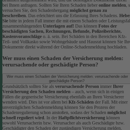
bei Ihnen anfragen.
Sollten Sie Ihren Schaden lieber
online melden
, 
versuchen Sie, den Schadenhergang
möglichst genau zu
beschreiben
. Das erleichtert uns die Erfassung Ihres Schadens.
Hebe
Sie
bitte in jedem Fall immer die mit einem Schaden oder Leistungsfal
zusammenhängenden
Unterlagen auf!
Das können
Fotos der
beschädigten Sachen, Rechnungen, Befunde, Polizeiberichte,
Kostenvoranschläge
o. ä. sein.
Bei Schäden in den Bereichen Kfz-
Teil- und Vollkasko sowie Wohngebäude und Hausrat können Sie Ihr
Dokumente direkt während der Online-Schadenmeldung hochladen.
Wer muss einen Schaden der Versicherung melden:
verursachende oder geschädigte Person?
Wer muss einen Schaden der Versicherung melden: verursachende oder
geschädigte Person?
Grundsätzlich sollten Sie als
verursachende Person
immer
Ihrer
Versicherung den Schaden melden
– auch, wenn sich in einigen
Fällen die gegnerische Versicherung ebenfalls an Ihren Versicherer
wenden wird. Dies ist vor allem bei
Kfz-Schäden
der Fall.
Mit einer
unverzüglichen Schadenmeldung können Sie den Prozess der
Schadenregulierung schon anstoßen, sodass der Schaden
möglichst
schnell reguliert wird
.
In der
Haftpflichtversicherung
können
sowohl Verursacherin bzw. Verursacher als auch Geschädigte bzw.
Geschädigter den Schaden der zuständigen Versicherung melden.