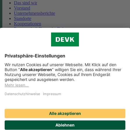
Das sind wir
Vorstand
Unternehmensberichte
Standorte
Kooperationen
Partnerschaft Deutsche Bahn
Nachhaltigkeit
Cookie-Einstellungen
Datenschutz
Impressum
Streitbeilegung
Nutzungshinweise
EU-Transparenzverordnung
Compliance
Barrierefreiheit
Social Media Icons sowie Verlinkungen, die mit
gekennzeichnet
sind, führen auf externe Seiten. Die DEVK ist für die dortigen Inhalte