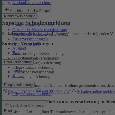
Auslandskrankenschutz
Immobilienfinanzierung
Reiserücktritt
Krankheit, Unfall & Pflege
Reisegepäck
Krankenversicherung
Sonstige Schadenmeldung
Private Krankenversicherung
Gesetzliche Krankenversicherung
Sie haben einen Schaden oder Leistungsfall in einer der folgenden V
Betriebliche Krankenversicherung
Zusatzversicherungen
Sonstige Versicherungen
Krankentagegeld
Ausland
Tiere
Berufsunfähigkeitsversicherung
Grundfähigkeitsversicherung
Unfallversicherung
Kranken(-zusatz)versicherung
Pflegezusatzversicherung
Privat
Risikolebensversicherung
Kinder
Sterbegeldversicherung
Pflegeversicherung
Wir kümmern uns darum!
24-Stunden-Hotline, gebührenfrei aus dem 
0800 4-757-757
+49 221 757-757
Schaden online melden
Pflegezusatzversicherung
Schadenfall in Ihrer Tierkrankenversicherung melde
Beruf, Alter & Finanzen
Beruf
Wenn Sie eine Leistung Ihrer Tierkrankenversicherung in Anspruch 