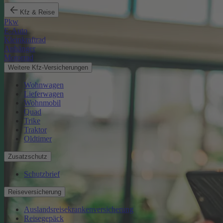
Kfz & Reise
Pkw
E-Auto
Kleinkraftrad
Anhänger
Motorrad
Weitere Kfz-Versicherungen
Wohnwagen
Lieferwagen
Wohnmobil
Quad
Trike
Traktor
Oldtimer
Zusatzschutz
Schutzbrief
Reiseversicherung
Auslandsreisekrankenversicherung
Reisegepäck