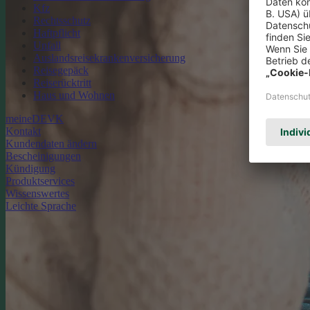
Kfz
Rechtsschutz
Haftpflicht
Unfall
Auslandsreisekrankenversicherung
Reisegepäck
Reiserücktritt
Haus und Wohnen
meineDEVK
Kontakt
Kundendaten ändern
Bescheinigungen
Kündigung
Produktservices
Wissenswertes
Leichte Sprache