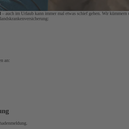
l
– auch im Urlaub kann immer mal etwas schief gehen. Wir kümmern un
slandskrankenversicherung:
en an:
ung
Schadenmeldung.