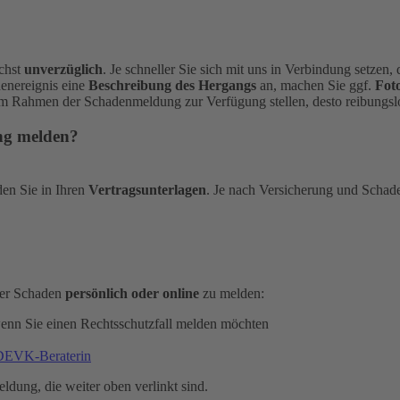
ichst
unverzüglich
. Je schneller Sie sich mit uns in Verbindung setzen
denereignis eine
Beschreibung des Hergangs
an, machen Sie ggf.
Fot
im Rahmen der Schadenmeldung zur Verfügung stellen, desto reibungslo
ung melden?
den Sie in Ihren
Vertragsunterlagen
. Je nach Versicherung und Schad
oder Schaden
persönlich oder online
zu melden:
wenn Sie einen Rechtsschutzfall melden möchten
 DEVK-Beraterin
eldung, die weiter oben verlinkt sind.