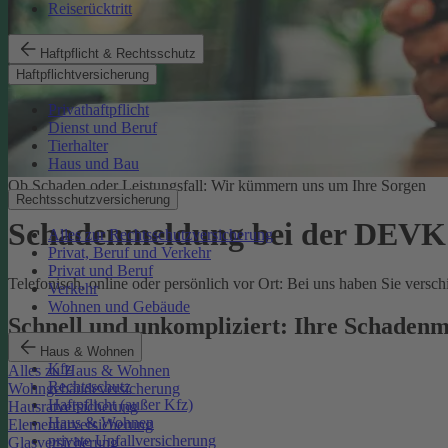
Reiserücktritt
Haftpflicht & Rechtsschutz
Haftpflichtversicherung
Privathaftpflicht
Dienst und Beruf
Tierhalter
Haus und Bau
Ob Schaden oder Leistungsfall: Wir kümmern uns um Ihre Sorgen
Rechtsschutzversicherung
Schadenmeldung bei der DEVK
Alles zur Rechtsschutzversicherung
Privat, Beruf und Verkehr
Privat und Beruf
Telefonisch, online oder persönlich vor Ort: Bei uns haben Sie vers
Verkehr
Wohnen und Gebäude
Schnell und unkompliziert: Ihre Schadenm
Haus & Wohnen
Kfz
Alles zu Haus & Wohnen
Rechtsschutz
Wohngebäudeversicherung
Haftpflicht (außer Kfz)
Hausratversicherung
Haus & Wohnen
Elementarversicherung
private Unfallversicherung
Glasversicherung