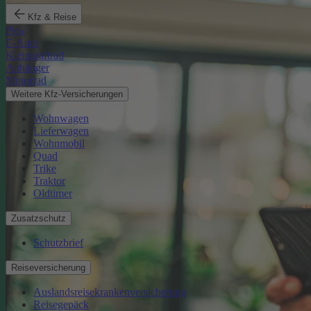
Kfz & Reise
Pkw
E-Auto
Kleinkraftrad
Anhänger
Motorrad
Weitere Kfz-Versicherungen
Wohnwagen
Lieferwagen
Wohnmobil
Quad
Trike
Traktor
Oldtimer
Zusatzschutz
Schutzbrief
Reiseversicherung
Auslandsreisekrankenversicherung
Reisegepäck