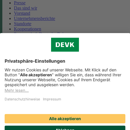
Presse
Das sind wir
Vorstand
Unternehmensberichte
Standorte
Kooperationen
Partnerschaft Deutsche Bahn
Nachhaltigkeit
Cookie-Einstellungen
Datenschutz
Impressum
Streitbeilegung
Nutzungshinweise
EU-Transparenzverordnung
Compliance
Barrierefreiheit
Social Media Icons sowie Verlinkungen, die mit
gekennzeichnet