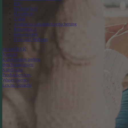
Kfz
Rechtsschutz
Haftpflicht
Unfall
Auslandsreisekrankenversicherung
Reisegepäck
Reiserücktritt
Haus und Wohnen
meineDEVK
Kontakt
Kundendaten ändern
Bescheinigungen
Kündigung
Produktservices
Wissenswertes
Leichte Sprache