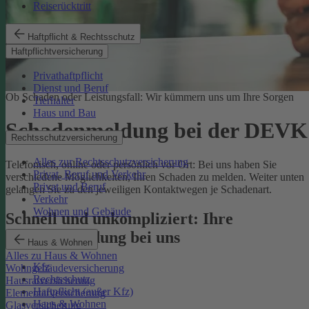
Reiserücktritt
Haftpflicht & Rechtsschutz
Haftpflichtversicherung
Privathaftpflicht
Dienst und Beruf
Ob Schaden oder Leistungsfall: Wir kümmern uns um Ihre Sorgen
Tierhalter
Haus und Bau
Schadenmeldung bei der DEVK
Rechtsschutzversicherung
Alles zur Rechtsschutzversicherung
Telefonisch, online oder persönlich vor Ort: Bei uns haben Sie
Privat, Beruf und Verkehr
verschiedene Möglichkeiten, Ihren Schaden zu melden. Weiter unten
Privat und Beruf
gelangen Sie zu den jeweiligen Kontaktwegen je Schadenart.
Verkehr
Wohnen und Gebäude
Schnell und unkompliziert: Ihre
Schadenmeldung bei uns
Haus & Wohnen
Alles zu Haus & Wohnen
Kfz
Wohngebäudeversicherung
Rechtsschutz
Hausratversicherung
Haftpflicht (außer Kfz)
Elementarversicherung
Haus & Wohnen
Glasversicherung