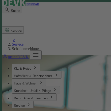
Direkt zum Seiteninhalt
Suche
Service
Service
Schadenmeldung
meineDEVK
Kfz & Reise
Haftpflicht & Rechtsschutz
Haus & Wohnen
Krankheit, Unfall & Pflege
Beruf, Alter & Finanzen
Service