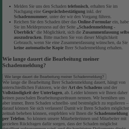
Melden Sie uns den Schaden
telefonisch
, erhalten Sie im
Nachgang eine
Gesprächsbestätigung
inkl. der
Schadennummer
, unter der wir den Vorgang führen.
Reichen Sie den Schaden über das
Online-Formular
ein, hab
Sie im Meldeprozess auf der Seite
„Schadenmeldung -
Überblick
“ die Möglichkeit, sich die
Zusammenfassung selbs
auszudrucken
. Bitte machen Sie von dieser Möglichkeit
Gebrauch, wenn Sie eine Zusammenfassung wünschen, da Sie
keine automatische Kopie
Ihrer Schadenmeldung erhalten.
Wie lange dauert die Bearbeitung meiner
Schadenmeldung?
Wie lange dauert die Bearbeitung meiner Schadenmeldung?
Wie lange die Bearbeitung Ihrer Schadenmeldung dauert, hängt von
unterschiedlichen Faktoren, wie der
Art des Schadens
und der
Vollständigkeit der Unterlagen
, ab. Leider können wir Ihnen daher
keinen pauschalen Bearbeitungszeitraum nennen. Wir bemühen uns
aber immer, Ihren Schaden schnellst- und bestmöglich zu regulieren –
darauf können Sie sich verlassen!
Damit wir Ihren Schaden möglichst
zeitnah beheben können, empfehlen wir Ihnen die
Schadenmeldung
per Telefon
. So können unsere Mitarbeiterinnen und Mitarbeiter mit
gezielten Rückfragen dafür sorgen, dass der Schaden möglichst
detailliert aufgenommen wird, und die benötigten Dokumente direkt