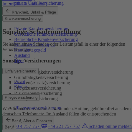
private Unfallversicherung
Immobilienfinanzierung
Auslandskrankenschutz
Krankheit, Unfall & Pflege
Reiserücktritt
Krankenversicherung
Reisegepäck
Private Krankenversicherung
Sonstige Schadenmeldung
Gesetzliche Krankenversicherung
Betriebliche Krankenversicherung
Sie haben einen Schaden oder Leistungsfall in einer der folgenden
Zusatzversicherungen
Versicherungen?
Krankentagegeld
Ausland
Sonstige Versicherungen
Tiere
Unfallversicherung
Berufsunfähigkeitsversicherung
Grundfähigkeitsversicherung
Privat
Kranken(-zusatz)versicherung
Kinder
Pflegezusatzversicherung
Risikolebensversicherung
Pflegeversicherung
Sterbegeldversicherung
Pflegezusatzversicherung
Wir kümmern uns darum!
24-Stunden-Hotline, gebührenfrei aus dem
deutschen Telefonnetz. Im Ausland fallen die entsprechenden
Landesgebühren an:
Beruf, Alter & Finanzen
0800 4-757-757
+49 221 757-757
Schaden online melden
Beruf