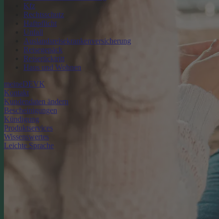
Kfz
Rechtsschutz
Haftpflicht
Unfall
Auslandsreisekrankenversicherung
Reisegepäck
Reiserücktritt
Haus und Wohnen
meineDEVK
Kontakt
Kundendaten ändern
Bescheinigungen
Kündigung
Produktservices
Wissenswertes
Leichte Sprache