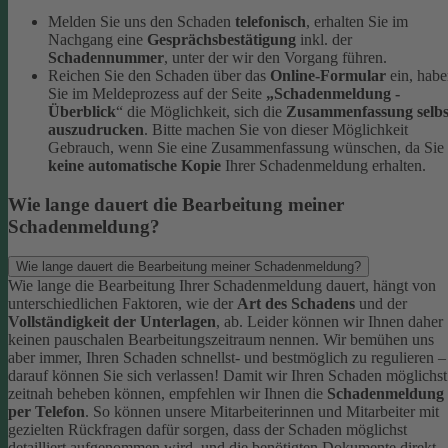
Melden Sie uns den Schaden
telefonisch
, erhalten Sie im
Nachgang eine
Gesprächsbestätigung
inkl. der
Schadennummer
, unter der wir den Vorgang führen.
Reichen Sie den Schaden über das
Online-Formular
ein, hab
Sie im Meldeprozess auf der Seite
„Schadenmeldung -
Überblick
“ die Möglichkeit, sich die
Zusammenfassung selbs
auszudrucken
. Bitte machen Sie von dieser Möglichkeit
Gebrauch, wenn Sie eine Zusammenfassung wünschen, da Sie
keine automatische Kopie
Ihrer Schadenmeldung erhalten.
Wie lange dauert die Bearbeitung meiner
Schadenmeldung?
Wie lange dauert die Bearbeitung meiner Schadenmeldung?
Wie lange die Bearbeitung Ihrer Schadenmeldung dauert, hängt von
unterschiedlichen Faktoren, wie der
Art des Schadens
und der
Vollständigkeit der Unterlagen
, ab. Leider können wir Ihnen daher
keinen pauschalen Bearbeitungszeitraum nennen. Wir bemühen uns
aber immer, Ihren Schaden schnellst- und bestmöglich zu regulieren –
darauf können Sie sich verlassen!
Damit wir Ihren Schaden möglichst
zeitnah beheben können, empfehlen wir Ihnen die
Schadenmeldung
per Telefon
. So können unsere Mitarbeiterinnen und Mitarbeiter mit
gezielten Rückfragen dafür sorgen, dass der Schaden möglichst
detailliert aufgenommen wird, und die benötigten Dokumente direkt