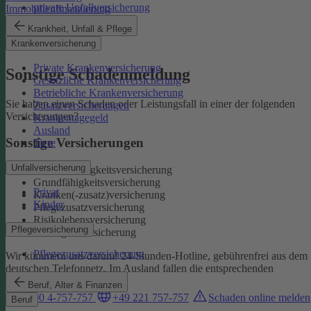
private Unfallversicherung
Immobilienfinanzierung
Auslandskrankenschutz
Krankheit, Unfall & Pflege
Reiserücktritt
Krankenversicherung
Reisegepäck
Private Krankenversicherung
Sonstige Schadenmeldung
Gesetzliche Krankenversicherung
Betriebliche Krankenversicherung
Sie haben einen Schaden oder Leistungsfall in einer der folgenden
Zusatzversicherungen
Versicherungen?
Krankentagegeld
Ausland
Sonstige Versicherungen
Tiere
Unfallversicherung
Berufsunfähigkeitsversicherung
Grundfähigkeitsversicherung
Privat
Kranken(-zusatz)versicherung
Kinder
Pflegezusatzversicherung
Risikolebensversicherung
Pflegeversicherung
Sterbegeldversicherung
Pflegezusatzversicherung
Wir kümmern uns darum!
24-Stunden-Hotline, gebührenfrei aus dem
deutschen Telefonnetz. Im Ausland fallen die entsprechenden
Landesgebühren an:
Beruf, Alter & Finanzen
0800 4-757-757
+49 221 757-757
Schaden online melden
Beruf