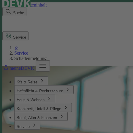
Direkt zum Seiteninhalt
Suche
Service
Service
Schadenmeldung
meineDEVK
Kfz & Reise
Haftpflicht & Rechtsschutz
Haus & Wohnen
Krankheit, Unfall & Pflege
Beruf, Alter & Finanzen
Service