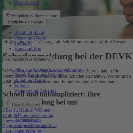
Reiserücktritt
Haftpflicht & Rechtsschutz
Haftpflichtversicherung
Privathaftpflicht
Dienst und Beruf
Ob Schaden oder Leistungsfall: Wir kümmern uns um Ihre Sorgen
Tierhalter
Haus und Bau
Schadenmeldung bei der DEVK
Rechtsschutzversicherung
Alles zur Rechtsschutzversicherung
Telefonisch, online oder persönlich vor Ort: Bei uns haben Sie
Privat, Beruf und Verkehr
verschiedene Möglichkeiten, Ihren Schaden zu melden. Weiter unten
Privat und Beruf
gelangen Sie zu den jeweiligen Kontaktwegen je Schadenart.
Verkehr
Wohnen und Gebäude
Schnell und unkompliziert: Ihre
Schadenmeldung bei uns
Haus & Wohnen
Alles zu Haus & Wohnen
Kfz
Wohngebäudeversicherung
Rechtsschutz
Hausratversicherung
Haftpflicht (außer Kfz)
Elementarversicherung
Haus & Wohnen
Glasversicherung