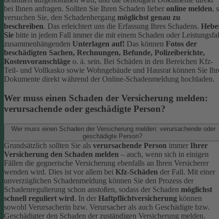
bei Ihnen anfragen.
Sollten Sie Ihren Schaden lieber
online melden
, 
versuchen Sie, den Schadenhergang
möglichst genau zu
beschreiben
. Das erleichtert uns die Erfassung Ihres Schadens.
Hebe
Sie
bitte in jedem Fall immer die mit einem Schaden oder Leistungsfal
zusammenhängenden
Unterlagen auf!
Das können
Fotos der
beschädigten Sachen, Rechnungen, Befunde, Polizeiberichte,
Kostenvoranschläge
o. ä. sein.
Bei Schäden in den Bereichen Kfz-
Teil- und Vollkasko sowie Wohngebäude und Hausrat können Sie Ihr
Dokumente direkt während der Online-Schadenmeldung hochladen.
Wer muss einen Schaden der Versicherung melden:
verursachende oder geschädigte Person?
Wer muss einen Schaden der Versicherung melden: verursachende oder
geschädigte Person?
Grundsätzlich sollten Sie als
verursachende Person
immer
Ihrer
Versicherung den Schaden melden
– auch, wenn sich in einigen
Fällen die gegnerische Versicherung ebenfalls an Ihren Versicherer
wenden wird. Dies ist vor allem bei
Kfz-Schäden
der Fall.
Mit einer
unverzüglichen Schadenmeldung können Sie den Prozess der
Schadenregulierung schon anstoßen, sodass der Schaden
möglichst
schnell reguliert wird
.
In der
Haftpflichtversicherung
können
sowohl Verursacherin bzw. Verursacher als auch Geschädigte bzw.
Geschädigter den Schaden der zuständigen Versicherung melden.