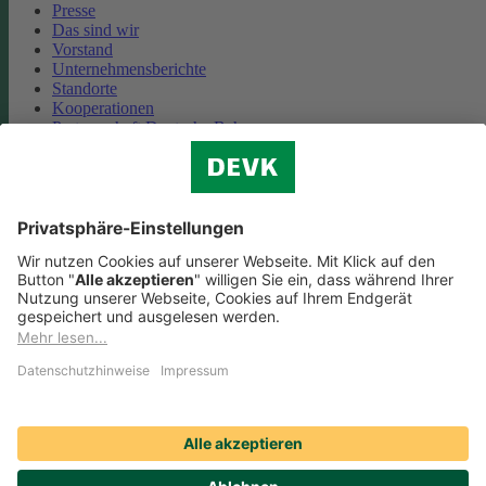
Presse
Das sind wir
Vorstand
Unternehmensberichte
Standorte
Kooperationen
Partnerschaft Deutsche Bahn
Nachhaltigkeit
Cookie-Einstellungen
Datenschutz
Impressum
Streitbeilegung
Nutzungshinweise
EU-Transparenzverordnung
Compliance
Barrierefreiheit
Social Media Icons sowie Verlinkungen, die mit
gekennzeichnet