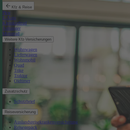
Kfz & Reise
Pkw
E-Auto
Kleinkraftrad
Anhänger
Motorrad
Weitere Kfz-Versicherungen
Wohnwagen
Lieferwagen
Wohnmobil
Quad
Trike
Traktor
Oldtimer
Zusatzschutz
Schutzbrief
Reiseversicherung
Auslandsreisekrankenversicherung
Reisegepäck