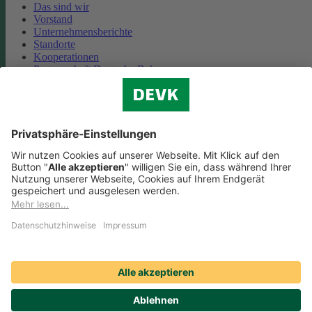
Das sind wir
Vorstand
Unternehmensberichte
Standorte
Kooperationen
Partnerschaft Deutsche Bahn
Nachhaltigkeit
Cookie-Einstellungen
Datenschutz
Impressum
Streitbeilegung
Nutzungshinweise
EU-Transparenzverordnung
Compliance
Barrierefreiheit
Social Media Icons sowie Verlinkungen, die mit
gekennzeichnet
sind, führen auf externe Seiten. Die DEVK ist für die dortigen Inhalte