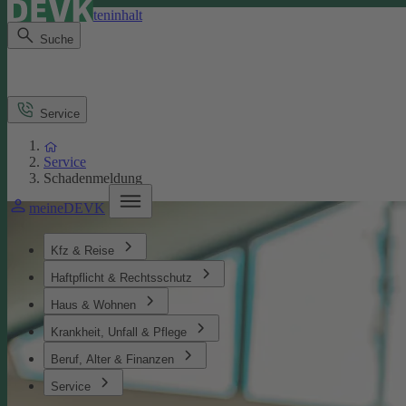
Direkt zum Seiteninhalt
Suche
Service
Service
Schadenmeldung
meineDEVK
Kfz & Reise
Haftpflicht & Rechtsschutz
Haus & Wohnen
Krankheit, Unfall & Pflege
Beruf, Alter & Finanzen
Service