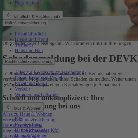
Reiserücktritt
Haftpflicht & Rechtsschutz
Haftpflichtversicherung
Privathaftpflicht
Dienst und Beruf
Ob Schaden oder Leistungsfall: Wir kümmern uns um Ihre Sorgen
Tierhalter
Haus und Bau
Schadenmeldung bei der DEVK
Rechtsschutzversicherung
Alles zur Rechtsschutzversicherung
Telefonisch, online oder persönlich vor Ort: Bei uns haben Sie
Privat, Beruf und Verkehr
verschiedene Möglichkeiten, Ihren Schaden zu melden. Weiter unten
Privat und Beruf
gelangen Sie zu den jeweiligen Kontaktwegen je Schadenart.
Verkehr
Wohnen und Gebäude
Schnell und unkompliziert: Ihre
Schadenmeldung bei uns
Haus & Wohnen
Alles zu Haus & Wohnen
Kfz
Wohngebäudeversicherung
Rechtsschutz
Hausratversicherung
Haftpflicht (außer Kfz)
Elementarversicherung
Haus & Wohnen
Glasversicherung