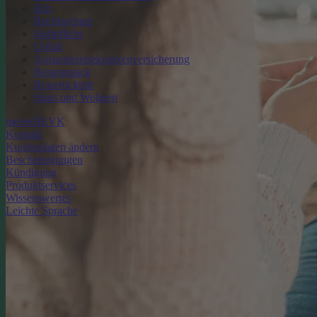
Kfz
Rechtsschutz
Haftpflicht
Unfall
Auslandsreisekrankenversicherung
Reisegepäck
Reiserücktritt
Haus und Wohnen
meineDEVK
Kontakt
Kundendaten ändern
Bescheinigungen
Kündigung
Produktservices
Wissenswertes
Leichte Sprache