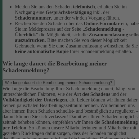
Melden Sie uns den Schaden
telefonisch
, erhalten Sie im
Nachgang eine
Gesprächsbestätigung
inkl. der
Schadennummer
, unter der wir den Vorgang führen.
Reichen Sie den Schaden über das
Online-Formular
ein, hab
Sie im Meldeprozess auf der Seite
„Schadenmeldung -
Überblick
“ die Möglichkeit, sich die
Zusammenfassung selbs
auszudrucken
. Bitte machen Sie von dieser Möglichkeit
Gebrauch, wenn Sie eine Zusammenfassung wünschen, da Sie
keine automatische Kopie
Ihrer Schadenmeldung erhalten.
Wie lange dauert die Bearbeitung meiner
Schadenmeldung?
Wie lange dauert die Bearbeitung meiner Schadenmeldung?
Wie lange die Bearbeitung Ihrer Schadenmeldung dauert, hängt von
unterschiedlichen Faktoren, wie der
Art des Schadens
und der
Vollständigkeit der Unterlagen
, ab. Leider können wir Ihnen daher
keinen pauschalen Bearbeitungszeitraum nennen. Wir bemühen uns
aber immer, Ihren Schaden schnellst- und bestmöglich zu regulieren –
darauf können Sie sich verlassen!
Damit wir Ihren Schaden möglichst
zeitnah beheben können, empfehlen wir Ihnen die
Schadenmeldung
per Telefon
. So können unsere Mitarbeiterinnen und Mitarbeiter mit
gezielten Rückfragen dafür sorgen, dass der Schaden möglichst
detailliert aufgenommen wird, und die benötigten Dokumente direkt