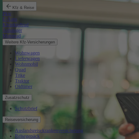
Kfz & Reise
Pkw
E-Auto
Kleinkraftrad
Anhänger
Motorrad
Weitere Kfz-Versicherungen
Wohnwagen
Lieferwagen
Wohnmobil
Quad
Trike
Traktor
Oldtimer
Zusatzschutz
Schutzbrief
Reiseversicherung
Auslandsreisekrankenversicherung
Reisegepäck