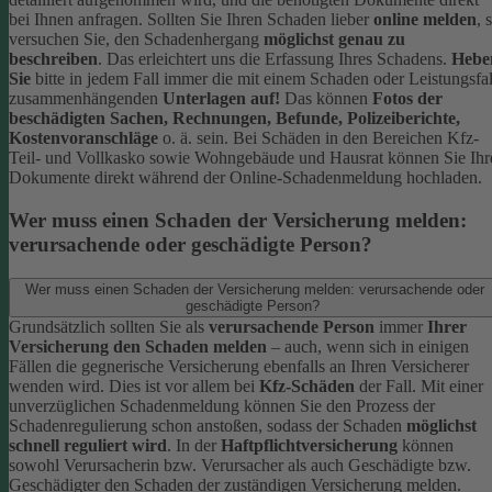
bei Ihnen anfragen.
Sollten Sie Ihren Schaden lieber
online melden
, 
versuchen Sie, den Schadenhergang
möglichst genau zu
beschreiben
. Das erleichtert uns die Erfassung Ihres Schadens.
Hebe
Sie
bitte in jedem Fall immer die mit einem Schaden oder Leistungsfal
zusammenhängenden
Unterlagen auf!
Das können
Fotos der
beschädigten Sachen, Rechnungen, Befunde, Polizeiberichte,
Kostenvoranschläge
o. ä. sein.
Bei Schäden in den Bereichen Kfz-
Teil- und Vollkasko sowie Wohngebäude und Hausrat können Sie Ihr
Dokumente direkt während der Online-Schadenmeldung hochladen.
Wer muss einen Schaden der Versicherung melden:
verursachende oder geschädigte Person?
Wer muss einen Schaden der Versicherung melden: verursachende oder
geschädigte Person?
Grundsätzlich sollten Sie als
verursachende Person
immer
Ihrer
Versicherung den Schaden melden
– auch, wenn sich in einigen
Fällen die gegnerische Versicherung ebenfalls an Ihren Versicherer
wenden wird. Dies ist vor allem bei
Kfz-Schäden
der Fall.
Mit einer
unverzüglichen Schadenmeldung können Sie den Prozess der
Schadenregulierung schon anstoßen, sodass der Schaden
möglichst
schnell reguliert wird
.
In der
Haftpflichtversicherung
können
sowohl Verursacherin bzw. Verursacher als auch Geschädigte bzw.
Geschädigter den Schaden der zuständigen Versicherung melden.