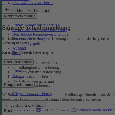
private Unfallversicherung
Immobilienfinanzierung
Auslandskrankenschutz
Krankheit, Unfall & Pflege
Reiserücktritt
Krankenversicherung
Reisegepäck
Private Krankenversicherung
Sonstige Schadenmeldung
Gesetzliche Krankenversicherung
Betriebliche Krankenversicherung
Sie haben einen Schaden oder Leistungsfall in einer der folgenden
Zusatzversicherungen
Versicherungen?
Krankentagegeld
Ausland
Sonstige Versicherungen
Tiere
Unfallversicherung
Berufsunfähigkeitsversicherung
Grundfähigkeitsversicherung
Privat
Kranken(-zusatz)versicherung
Kinder
Pflegezusatzversicherung
Risikolebensversicherung
Pflegeversicherung
Sterbegeldversicherung
Pflegezusatzversicherung
Wir kümmern uns darum!
24-Stunden-Hotline, gebührenfrei aus dem
deutschen Telefonnetz. Im Ausland fallen die entsprechenden
Landesgebühren an:
Beruf, Alter & Finanzen
0800 4-757-757
+49 221 757-757
Schaden online melden
Beruf