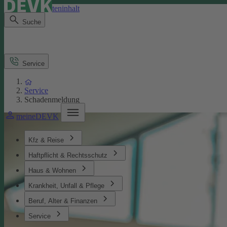
Direkt zum Seiteninhalt
Suche
Service
Service
Schadenmeldung
meineDEVK
Kfz & Reise
Haftpflicht & Rechtsschutz
Haus & Wohnen
Krankheit, Unfall & Pflege
Beruf, Alter & Finanzen
Service