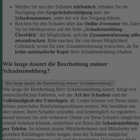
Melden Sie uns den Schaden
telefonisch
, erhalten Sie im
Nachgang eine
Gesprächsbestätigung
inkl. der
Schadennummer
, unter der wir den Vorgang führen.
Reichen Sie den Schaden über das
Online-Formular
ein, hab
Sie im Meldeprozess auf der Seite
„Schadenmeldung -
Überblick
“ die Möglichkeit, sich die
Zusammenfassung selbs
auszudrucken
. Bitte machen Sie von dieser Möglichkeit
Gebrauch, wenn Sie eine Zusammenfassung wünschen, da Sie
keine automatische Kopie
Ihrer Schadenmeldung erhalten.
Wie lange dauert die Bearbeitung meiner
Schadenmeldung?
Wie lange dauert die Bearbeitung meiner Schadenmeldung?
Wie lange die Bearbeitung Ihrer Schadenmeldung dauert, hängt von
unterschiedlichen Faktoren, wie der
Art des Schadens
und der
Vollständigkeit der Unterlagen
, ab. Leider können wir Ihnen daher
keinen pauschalen Bearbeitungszeitraum nennen. Wir bemühen uns
aber immer, Ihren Schaden schnellst- und bestmöglich zu regulieren –
darauf können Sie sich verlassen!
Damit wir Ihren Schaden möglichst
zeitnah beheben können, empfehlen wir Ihnen die
Schadenmeldung
per Telefon
. So können unsere Mitarbeiterinnen und Mitarbeiter mit
gezielten Rückfragen dafür sorgen, dass der Schaden möglichst
detailliert aufgenommen wird, und die benötigten Dokumente direkt