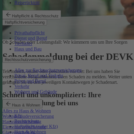
Reiserücktritt
Haftpflicht & Rechtsschutz
Haftpflichtversicherung
Privathaftpflicht
Dienst und Beruf
Ob Schaden oder Leistungsfall: Wir kümmern uns um Ihre Sorgen
Tierhalter
Haus und Bau
Schadenmeldung bei der DEVK
Rechtsschutzversicherung
Alles zur Rechtsschutzversicherung
Telefonisch, online oder persönlich vor Ort: Bei uns haben Sie
Privat, Beruf und Verkehr
verschiedene Möglichkeiten, Ihren Schaden zu melden. Weiter unten
Privat und Beruf
gelangen Sie zu den jeweiligen Kontaktwegen je Schadenart.
Verkehr
Wohnen und Gebäude
Schnell und unkompliziert: Ihre
Schadenmeldung bei uns
Haus & Wohnen
Alles zu Haus & Wohnen
Kfz
Wohngebäudeversicherung
Rechtsschutz
Hausratversicherung
Haftpflicht (außer Kfz)
Elementarversicherung
Haus & Wohnen
Glasversicherung