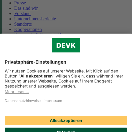
Presse
Das sind wir
Vorstand
Unternehmensberichte
Standorte
Kooperationen
Partnerschaft Deutsche Bahn
Nachhaltigkeit
Cookie-Einstellungen
Datenschutz
Impressum
Streitbeilegung
Nutzungshinweise
EU-Transparenzverordnung
Compliance
Barrierefreiheit
Social Media Icons sowie Verlinkungen, die mit
gekennzeichnet