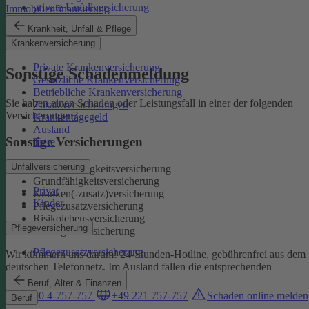
private Unfallversicherung
Immobilienfinanzierung
Auslandskrankenschutz
Krankheit, Unfall & Pflege
Reiserücktritt
Krankenversicherung
Reisegepäck
Private Krankenversicherung
Sonstige Schadenmeldung
Gesetzliche Krankenversicherung
Betriebliche Krankenversicherung
Sie haben einen Schaden oder Leistungsfall in einer der folgenden
Zusatzversicherungen
Versicherungen?
Krankentagegeld
Ausland
Sonstige Versicherungen
Tiere
Unfallversicherung
Berufsunfähigkeitsversicherung
Grundfähigkeitsversicherung
Privat
Kranken(-zusatz)versicherung
Kinder
Pflegezusatzversicherung
Risikolebensversicherung
Pflegeversicherung
Sterbegeldversicherung
Pflegezusatzversicherung
Wir kümmern uns darum!
24-Stunden-Hotline, gebührenfrei aus dem
deutschen Telefonnetz. Im Ausland fallen die entsprechenden
Landesgebühren an:
Beruf, Alter & Finanzen
0800 4-757-757
+49 221 757-757
Schaden online melden
Beruf