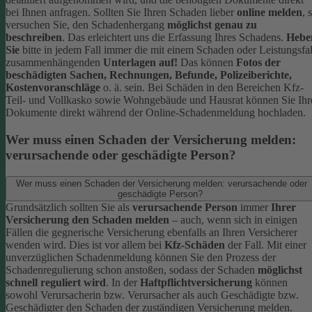
bei Ihnen anfragen.
Sollten Sie Ihren Schaden lieber
online melden
, 
versuchen Sie, den Schadenhergang
möglichst genau zu
beschreiben
. Das erleichtert uns die Erfassung Ihres Schadens.
Hebe
Sie
bitte in jedem Fall immer die mit einem Schaden oder Leistungsfal
zusammenhängenden
Unterlagen auf!
Das können
Fotos der
beschädigten Sachen, Rechnungen, Befunde, Polizeiberichte,
Kostenvoranschläge
o. ä. sein.
Bei Schäden in den Bereichen Kfz-
Teil- und Vollkasko sowie Wohngebäude und Hausrat können Sie Ihr
Dokumente direkt während der Online-Schadenmeldung hochladen.
Wer muss einen Schaden der Versicherung melden:
verursachende oder geschädigte Person?
Wer muss einen Schaden der Versicherung melden: verursachende oder
geschädigte Person?
Grundsätzlich sollten Sie als
verursachende Person
immer
Ihrer
Versicherung den Schaden melden
– auch, wenn sich in einigen
Fällen die gegnerische Versicherung ebenfalls an Ihren Versicherer
wenden wird. Dies ist vor allem bei
Kfz-Schäden
der Fall.
Mit einer
unverzüglichen Schadenmeldung können Sie den Prozess der
Schadenregulierung schon anstoßen, sodass der Schaden
möglichst
schnell reguliert wird
.
In der
Haftpflichtversicherung
können
sowohl Verursacherin bzw. Verursacher als auch Geschädigte bzw.
Geschädigter den Schaden der zuständigen Versicherung melden.