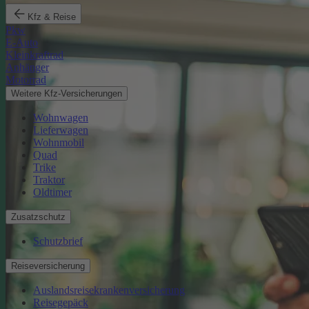
Kfz & Reise
Pkw
E-Auto
Kleinkraftrad
Anhänger
Motorrad
Weitere Kfz-Versicherungen
Wohnwagen
Lieferwagen
Wohnmobil
Quad
Trike
Traktor
Oldtimer
Zusatzschutz
Schutzbrief
Reiseversicherung
Auslandsreisekrankenversicherung
Reisegepäck