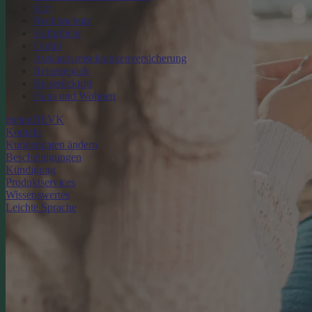
Kfz
Rechtsschutz
Haftpflicht
Unfall
Auslandsreisekrankenversicherung
Reisegepäck
Reiserücktritt
Haus und Wohnen
meineDEVK
Kontakt
Kundendaten ändern
Bescheinigungen
Kündigung
Produktservices
Wissenswertes
Leichte Sprache