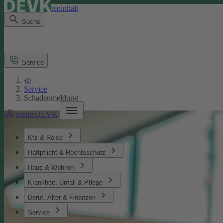
Direkt zum Seiteninhalt
Suche
Service
Service
Schadenmeldung
meineDEVK
Kfz & Reise
Haftpflicht & Rechtsschutz
Haus & Wohnen
Krankheit, Unfall & Pflege
Beruf, Alter & Finanzen
Service