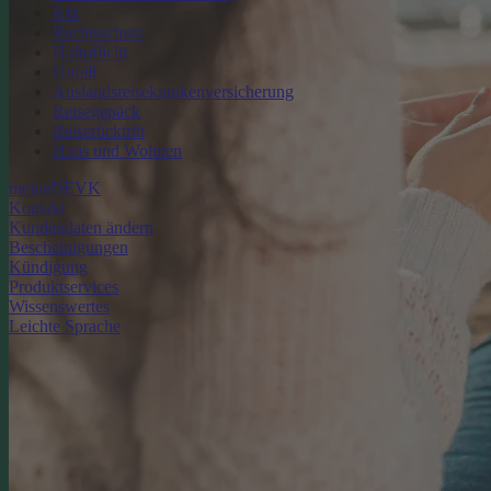
Kfz
Rechtsschutz
Haftpflicht
Unfall
Auslandsreisekrankenversicherung
Reisegepäck
Reiserücktritt
Haus und Wohnen
meineDEVK
Kontakt
Kundendaten ändern
Bescheinigungen
Kündigung
Produktservices
Wissenswertes
Leichte Sprache