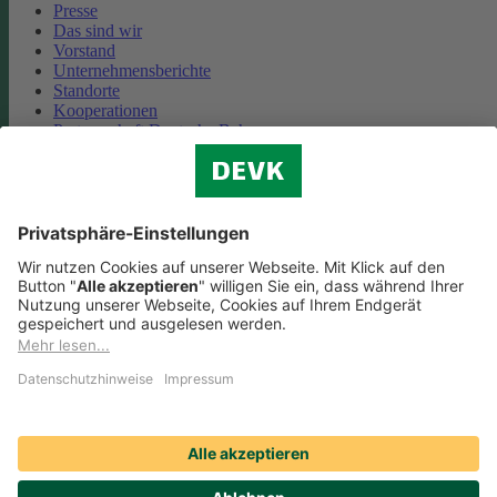
Presse
Das sind wir
Vorstand
Unternehmensberichte
Standorte
Kooperationen
Partnerschaft Deutsche Bahn
Nachhaltigkeit
Cookie-Einstellungen
Datenschutz
Impressum
Streitbeilegung
Nutzungshinweise
EU-Transparenzverordnung
Compliance
Barrierefreiheit
Social Media Icons sowie Verlinkungen, die mit
gekennzeichnet