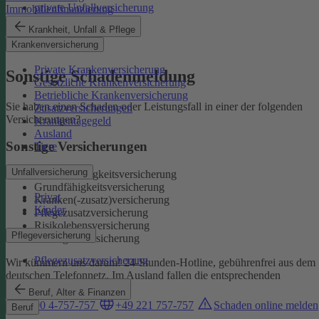
private Unfallversicherung
Immobilienfinanzierung
Auslandskrankenschutz
Krankheit, Unfall & Pflege
Reiserücktritt
Krankenversicherung
Reisegepäck
Private Krankenversicherung
Sonstige Schadenmeldung
Gesetzliche Krankenversicherung
Betriebliche Krankenversicherung
Sie haben einen Schaden oder Leistungsfall in einer der folgenden
Zusatzversicherungen
Versicherungen?
Krankentagegeld
Ausland
Sonstige Versicherungen
Tiere
Unfallversicherung
Berufsunfähigkeitsversicherung
Grundfähigkeitsversicherung
Privat
Kranken(-zusatz)versicherung
Kinder
Pflegezusatzversicherung
Risikolebensversicherung
Pflegeversicherung
Sterbegeldversicherung
Pflegezusatzversicherung
Wir kümmern uns darum!
24-Stunden-Hotline, gebührenfrei aus dem
deutschen Telefonnetz. Im Ausland fallen die entsprechenden
Landesgebühren an:
Beruf, Alter & Finanzen
0800 4-757-757
+49 221 757-757
Schaden online melden
Beruf