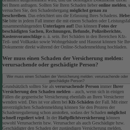
bei Ihnen anfragen.
Sollten Sie Ihren Schaden lieber
online melden
, 
versuchen Sie, den Schadenhergang
möglichst genau zu
beschreiben
. Das erleichtert uns die Erfassung Ihres Schadens.
Hebe
Sie
bitte in jedem Fall immer die mit einem Schaden oder Leistungsfal
zusammenhängenden
Unterlagen auf!
Das können
Fotos der
beschädigten Sachen, Rechnungen, Befunde, Polizeiberichte,
Kostenvoranschläge
o. ä. sein.
Bei Schäden in den Bereichen Kfz-
Teil- und Vollkasko sowie Wohngebäude und Hausrat können Sie Ihr
Dokumente direkt während der Online-Schadenmeldung hochladen.
Wer muss einen Schaden der Versicherung melden:
verursachende oder geschädigte Person?
Wer muss einen Schaden der Versicherung melden: verursachende oder
geschädigte Person?
Grundsätzlich sollten Sie als
verursachende Person
immer
Ihrer
Versicherung den Schaden melden
– auch, wenn sich in einigen
Fällen die gegnerische Versicherung ebenfalls an Ihren Versicherer
wenden wird. Dies ist vor allem bei
Kfz-Schäden
der Fall.
Mit einer
unverzüglichen Schadenmeldung können Sie den Prozess der
Schadenregulierung schon anstoßen, sodass der Schaden
möglichst
schnell reguliert wird
.
In der
Haftpflichtversicherung
können
sowohl Verursacherin bzw. Verursacher als auch Geschädigte bzw.
Geschädigter den Schaden der zuständigen Versicherung melden.