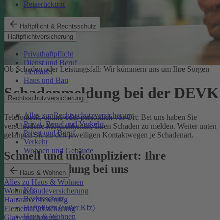
Reiserücktritt
Haftpflicht & Rechtsschutz
Haftpflichtversicherung
Privathaftpflicht
Dienst und Beruf
Ob Schaden oder Leistungsfall: Wir kümmern uns um Ihre Sorgen
Tierhalter
Haus und Bau
Schadenmeldung bei der DEVK
Rechtsschutzversicherung
Alles zur Rechtsschutzversicherung
Telefonisch, online oder persönlich vor Ort: Bei uns haben Sie
Privat, Beruf und Verkehr
verschiedene Möglichkeiten, Ihren Schaden zu melden. Weiter unten
Privat und Beruf
gelangen Sie zu den jeweiligen Kontaktwegen je Schadenart.
Verkehr
Wohnen und Gebäude
Schnell und unkompliziert: Ihre
Schadenmeldung bei uns
Haus & Wohnen
Alles zu Haus & Wohnen
Kfz
Wohngebäudeversicherung
Rechtsschutz
Hausratversicherung
Haftpflicht (außer Kfz)
Elementarversicherung
Haus & Wohnen
Glasversicherung