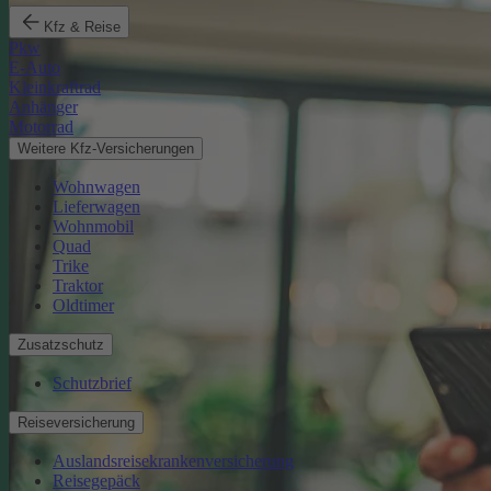
Kfz & Reise
Pkw
E-Auto
Kleinkraftrad
Anhänger
Motorrad
Weitere Kfz-Versicherungen
Wohnwagen
Lieferwagen
Wohnmobil
Quad
Trike
Traktor
Oldtimer
Zusatzschutz
Schutzbrief
Reiseversicherung
Auslandsreisekrankenversicherung
Reisegepäck