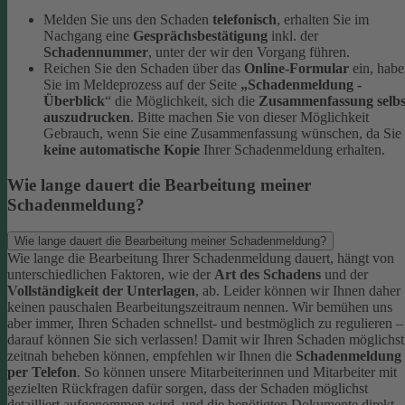
Melden Sie uns den Schaden
telefonisch
, erhalten Sie im
Nachgang eine
Gesprächsbestätigung
inkl. der
Schadennummer
, unter der wir den Vorgang führen.
Reichen Sie den Schaden über das
Online-Formular
ein, hab
Sie im Meldeprozess auf der Seite
„Schadenmeldung -
Überblick
“ die Möglichkeit, sich die
Zusammenfassung selbs
auszudrucken
. Bitte machen Sie von dieser Möglichkeit
Gebrauch, wenn Sie eine Zusammenfassung wünschen, da Sie
keine automatische Kopie
Ihrer Schadenmeldung erhalten.
Wie lange dauert die Bearbeitung meiner
Schadenmeldung?
Wie lange dauert die Bearbeitung meiner Schadenmeldung?
Wie lange die Bearbeitung Ihrer Schadenmeldung dauert, hängt von
unterschiedlichen Faktoren, wie der
Art des Schadens
und der
Vollständigkeit der Unterlagen
, ab. Leider können wir Ihnen daher
keinen pauschalen Bearbeitungszeitraum nennen. Wir bemühen uns
aber immer, Ihren Schaden schnellst- und bestmöglich zu regulieren –
darauf können Sie sich verlassen!
Damit wir Ihren Schaden möglichst
zeitnah beheben können, empfehlen wir Ihnen die
Schadenmeldung
per Telefon
. So können unsere Mitarbeiterinnen und Mitarbeiter mit
gezielten Rückfragen dafür sorgen, dass der Schaden möglichst
detailliert aufgenommen wird, und die benötigten Dokumente direkt