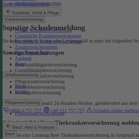
Auslandskrankenschutz
Immobilienfinanzierung
Reiserücktritt
Krankheit, Unfall & Pflege
Reisegepäck
Krankenversicherung
Sonstige Schadenmeldung
Private Krankenversicherung
Gesetzliche Krankenversicherung
Sie haben einen Schaden oder Leistungsfall in einer der folgenden V
Betriebliche Krankenversicherung
Zusatzversicherungen
Sonstige Versicherungen
Krankentagegeld
Ausland
Tiere
Berufsunfähigkeitsversicherung
Grundfähigkeitsversicherung
Unfallversicherung
Kranken(-zusatz)versicherung
Pflegezusatzversicherung
Privat
Risikolebensversicherung
Kinder
Sterbegeldversicherung
Pflegeversicherung
Wir kümmern uns darum!
24-Stunden-Hotline, gebührenfrei aus dem 
0800 4-757-757
+49 221 757-757
Schaden online melden
Pflegezusatzversicherung
Schadenfall in Ihrer Tierkrankenversicherung melde
Beruf, Alter & Finanzen
Beruf
Wenn Sie eine Leistung Ihrer Tierkrankenversicherung in Anspruch 