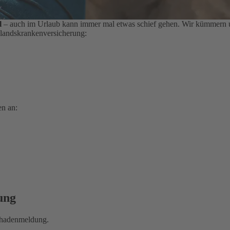
l
– auch im Urlaub kann immer mal etwas schief gehen. Wir kümmern un
slandskrankenversicherung:
en an:
ung
Schadenmeldung.