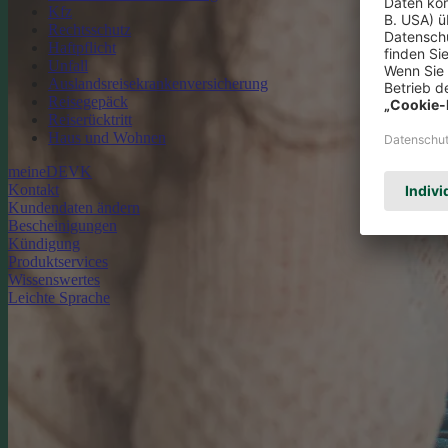
Kfz
Rechtsschutz
Haftpflicht
Unfall
Auslandsreisekrankenversicherung
Reisegepäck
Reiserücktritt
Haus und Wohnen
meineDEVK
Kontakt
Kundendaten ändern
Bescheinigungen
Kündigung
Produktservices
Wissenswertes
Leichte Sprache