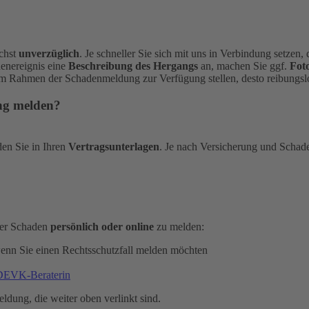
ichst
unverzüglich
. Je schneller Sie sich mit uns in Verbindung setzen
denereignis eine
Beschreibung des Hergangs
an, machen Sie ggf.
Fot
im Rahmen der Schadenmeldung zur Verfügung stellen, desto reibungslo
ung melden?
den Sie in Ihren
Vertragsunterlagen
. Je nach Versicherung und Schad
oder Schaden
persönlich oder online
zu melden:
wenn Sie einen Rechtsschutzfall melden möchten
 DEVK-Beraterin
eldung, die weiter oben verlinkt sind.