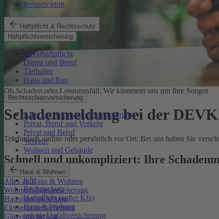
Reiserücktritt
Haftpflicht & Rechtsschutz
Haftpflichtversicherung
Privathaftpflicht
Dienst und Beruf
Tierhalter
Haus und Bau
Ob Schaden oder Leistungsfall: Wir kümmern uns um Ihre Sorgen
Rechtsschutzversicherung
Schadenmeldung bei der DEVK
Alles zur Rechtsschutzversicherung
Privat, Beruf und Verkehr
Privat und Beruf
Telefonisch, online oder persönlich vor Ort: Bei uns haben Sie vers
Verkehr
Wohnen und Gebäude
Schnell und unkompliziert: Ihre Schadenm
Haus & Wohnen
Kfz
Alles zu Haus & Wohnen
Rechtsschutz
Wohngebäudeversicherung
Haftpflicht (außer Kfz)
Hausratversicherung
Haus & Wohnen
Elementarversicherung
private Unfallversicherung
Glasversicherung