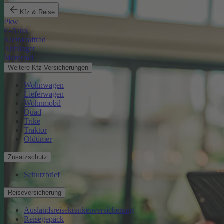
Kfz & Reise
Pkw
E-Auto
Kleinkraftrad
Anhänger
Motorrad
Weitere Kfz-Versicherungen
Wohnwagen
Lieferwagen
Wohnmobil
Quad
Trike
Traktor
Oldtimer
Zusatzschutz
Schutzbrief
Reiseversicherung
Auslandsreisekrankenversicherung
Reisegepäck