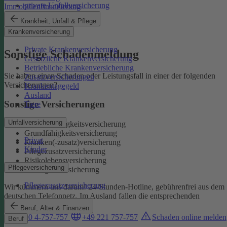
private Unfallversicherung
Immobilienfinanzierung
Auslandskrankenschutz
Krankheit, Unfall & Pflege
Reiserücktritt
Krankenversicherung
Reisegepäck
Private Krankenversicherung
Sonstige Schadenmeldung
Gesetzliche Krankenversicherung
Betriebliche Krankenversicherung
Sie haben einen Schaden oder Leistungsfall in einer der folgenden
Zusatzversicherungen
Versicherungen?
Krankentagegeld
Ausland
Sonstige Versicherungen
Tiere
Unfallversicherung
Berufsunfähigkeitsversicherung
Grundfähigkeitsversicherung
Privat
Kranken(-zusatz)versicherung
Kinder
Pflegezusatzversicherung
Risikolebensversicherung
Pflegeversicherung
Sterbegeldversicherung
Pflegezusatzversicherung
Wir kümmern uns darum!
24-Stunden-Hotline, gebührenfrei aus dem
deutschen Telefonnetz. Im Ausland fallen die entsprechenden
Landesgebühren an:
Beruf, Alter & Finanzen
0800 4-757-757
+49 221 757-757
Schaden online melden
Beruf