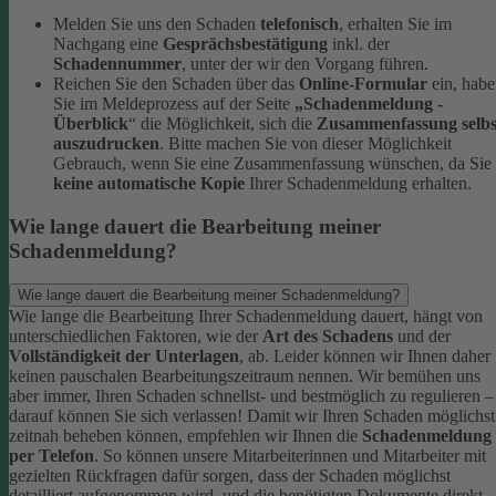
Melden Sie uns den Schaden
telefonisch
, erhalten Sie im
Nachgang eine
Gesprächsbestätigung
inkl. der
Schadennummer
, unter der wir den Vorgang führen.
Reichen Sie den Schaden über das
Online-Formular
ein, hab
Sie im Meldeprozess auf der Seite
„Schadenmeldung -
Überblick
“ die Möglichkeit, sich die
Zusammenfassung selbs
auszudrucken
. Bitte machen Sie von dieser Möglichkeit
Gebrauch, wenn Sie eine Zusammenfassung wünschen, da Sie
keine automatische Kopie
Ihrer Schadenmeldung erhalten.
Wie lange dauert die Bearbeitung meiner
Schadenmeldung?
Wie lange dauert die Bearbeitung meiner Schadenmeldung?
Wie lange die Bearbeitung Ihrer Schadenmeldung dauert, hängt von
unterschiedlichen Faktoren, wie der
Art des Schadens
und der
Vollständigkeit der Unterlagen
, ab. Leider können wir Ihnen daher
keinen pauschalen Bearbeitungszeitraum nennen. Wir bemühen uns
aber immer, Ihren Schaden schnellst- und bestmöglich zu regulieren –
darauf können Sie sich verlassen!
Damit wir Ihren Schaden möglichst
zeitnah beheben können, empfehlen wir Ihnen die
Schadenmeldung
per Telefon
. So können unsere Mitarbeiterinnen und Mitarbeiter mit
gezielten Rückfragen dafür sorgen, dass der Schaden möglichst
detailliert aufgenommen wird, und die benötigten Dokumente direkt