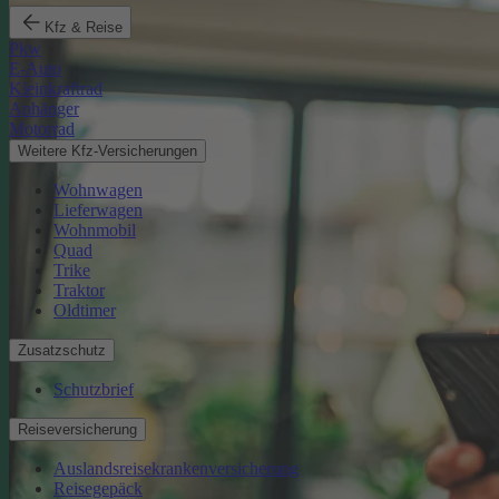
Kfz & Reise
Pkw
E-Auto
Kleinkraftrad
Anhänger
Motorrad
Weitere Kfz-Versicherungen
Wohnwagen
Lieferwagen
Wohnmobil
Quad
Trike
Traktor
Oldtimer
Zusatzschutz
Schutzbrief
Reiseversicherung
Auslandsreisekrankenversicherung
Reisegepäck