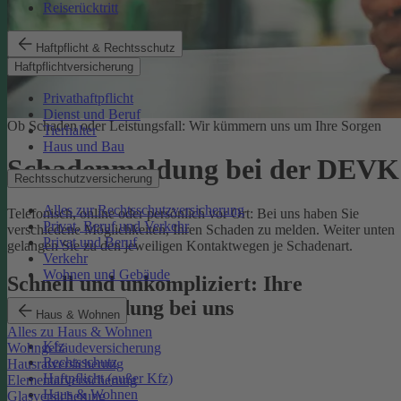
Reiserücktritt
Haftpflicht & Rechtsschutz
Haftpflichtversicherung
Privathaftpflicht
Dienst und Beruf
Ob Schaden oder Leistungsfall: Wir kümmern uns um Ihre Sorgen
Tierhalter
Haus und Bau
Schadenmeldung bei der DEVK
Rechtsschutzversicherung
Alles zur Rechtsschutzversicherung
Telefonisch, online oder persönlich vor Ort: Bei uns haben Sie
Privat, Beruf und Verkehr
verschiedene Möglichkeiten, Ihren Schaden zu melden. Weiter unten
Privat und Beruf
gelangen Sie zu den jeweiligen Kontaktwegen je Schadenart.
Verkehr
Wohnen und Gebäude
Schnell und unkompliziert: Ihre
Schadenmeldung bei uns
Haus & Wohnen
Alles zu Haus & Wohnen
Kfz
Wohngebäudeversicherung
Rechtsschutz
Hausratversicherung
Haftpflicht (außer Kfz)
Elementarversicherung
Haus & Wohnen
Glasversicherung