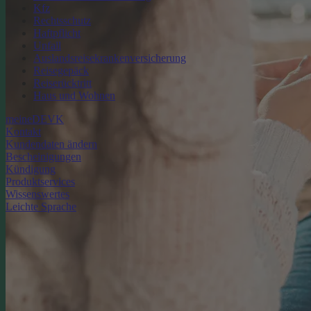
Kfz
Rechtsschutz
Haftpflicht
Unfall
Auslandsreisekrankenversicherung
Reisegepäck
Reiserücktritt
Haus und Wohnen
meineDEVK
Kontakt
Kundendaten ändern
Bescheinigungen
Kündigung
Produktservices
Wissenswertes
Leichte Sprache