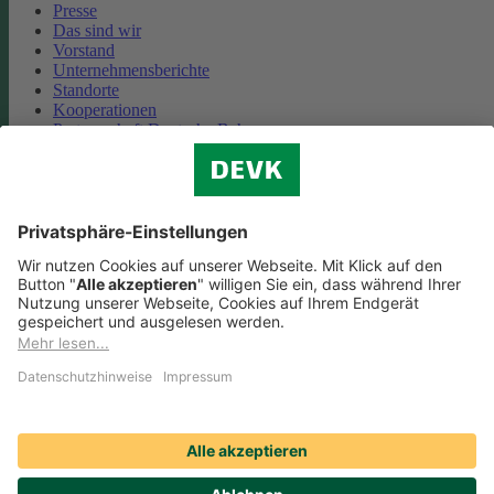
Presse
Das sind wir
Vorstand
Unternehmensberichte
Standorte
Kooperationen
Partnerschaft Deutsche Bahn
Nachhaltigkeit
Cookie-Einstellungen
Datenschutz
Impressum
Streitbeilegung
Nutzungshinweise
EU-Transparenzverordnung
Compliance
Barrierefreiheit
Social Media Icons sowie Verlinkungen, die mit
gekennzeichnet