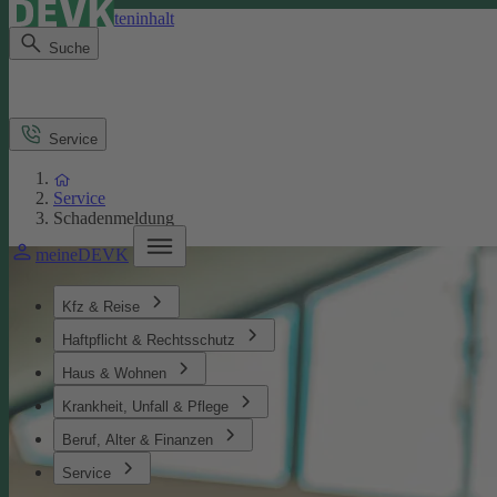
Direkt zum Seiteninhalt
Suche
Service
Service
Schadenmeldung
meineDEVK
Kfz & Reise
Haftpflicht & Rechtsschutz
Haus & Wohnen
Krankheit, Unfall & Pflege
Beruf, Alter & Finanzen
Service