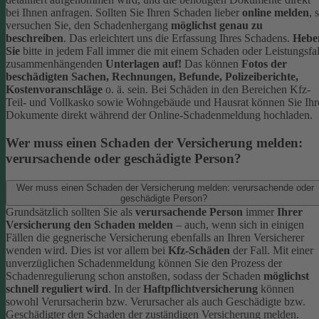
bei Ihnen anfragen.
Sollten Sie Ihren Schaden lieber
online melden
, 
versuchen Sie, den Schadenhergang
möglichst genau zu
beschreiben
. Das erleichtert uns die Erfassung Ihres Schadens.
Hebe
Sie
bitte in jedem Fall immer die mit einem Schaden oder Leistungsfal
zusammenhängenden
Unterlagen auf!
Das können
Fotos der
beschädigten Sachen, Rechnungen, Befunde, Polizeiberichte,
Kostenvoranschläge
o. ä. sein.
Bei Schäden in den Bereichen Kfz-
Teil- und Vollkasko sowie Wohngebäude und Hausrat können Sie Ihr
Dokumente direkt während der Online-Schadenmeldung hochladen.
Wer muss einen Schaden der Versicherung melden:
verursachende oder geschädigte Person?
Wer muss einen Schaden der Versicherung melden: verursachende oder
geschädigte Person?
Grundsätzlich sollten Sie als
verursachende Person
immer
Ihrer
Versicherung den Schaden melden
– auch, wenn sich in einigen
Fällen die gegnerische Versicherung ebenfalls an Ihren Versicherer
wenden wird. Dies ist vor allem bei
Kfz-Schäden
der Fall.
Mit einer
unverzüglichen Schadenmeldung können Sie den Prozess der
Schadenregulierung schon anstoßen, sodass der Schaden
möglichst
schnell reguliert wird
.
In der
Haftpflichtversicherung
können
sowohl Verursacherin bzw. Verursacher als auch Geschädigte bzw.
Geschädigter den Schaden der zuständigen Versicherung melden.