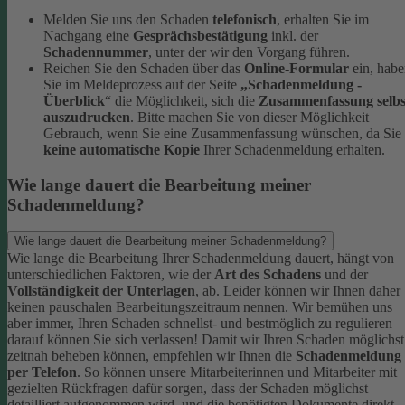
Melden Sie uns den Schaden
telefonisch
, erhalten Sie im
Nachgang eine
Gesprächsbestätigung
inkl. der
Schadennummer
, unter der wir den Vorgang führen.
Reichen Sie den Schaden über das
Online-Formular
ein, hab
Sie im Meldeprozess auf der Seite
„Schadenmeldung -
Überblick
“ die Möglichkeit, sich die
Zusammenfassung selbs
auszudrucken
. Bitte machen Sie von dieser Möglichkeit
Gebrauch, wenn Sie eine Zusammenfassung wünschen, da Sie
keine automatische Kopie
Ihrer Schadenmeldung erhalten.
Wie lange dauert die Bearbeitung meiner
Schadenmeldung?
Wie lange dauert die Bearbeitung meiner Schadenmeldung?
Wie lange die Bearbeitung Ihrer Schadenmeldung dauert, hängt von
unterschiedlichen Faktoren, wie der
Art des Schadens
und der
Vollständigkeit der Unterlagen
, ab. Leider können wir Ihnen daher
keinen pauschalen Bearbeitungszeitraum nennen. Wir bemühen uns
aber immer, Ihren Schaden schnellst- und bestmöglich zu regulieren –
darauf können Sie sich verlassen!
Damit wir Ihren Schaden möglichst
zeitnah beheben können, empfehlen wir Ihnen die
Schadenmeldung
per Telefon
. So können unsere Mitarbeiterinnen und Mitarbeiter mit
gezielten Rückfragen dafür sorgen, dass der Schaden möglichst
detailliert aufgenommen wird, und die benötigten Dokumente direkt