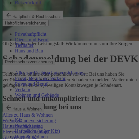
Reiserücktritt
Haftpflicht & Rechtsschutz
Haftpflichtversicherung
Privathaftpflicht
Dienst und Beruf
Ob Schaden oder Leistungsfall: Wir kümmern uns um Ihre Sorgen
Tierhalter
Haus und Bau
Schadenmeldung bei der DEVK
Rechtsschutzversicherung
Alles zur Rechtsschutzversicherung
Telefonisch, online oder persönlich vor Ort: Bei uns haben Sie
Privat, Beruf und Verkehr
verschiedene Möglichkeiten, Ihren Schaden zu melden. Weiter unten
Privat und Beruf
gelangen Sie zu den jeweiligen Kontaktwegen je Schadenart.
Verkehr
Wohnen und Gebäude
Schnell und unkompliziert: Ihre
Schadenmeldung bei uns
Haus & Wohnen
Alles zu Haus & Wohnen
Kfz
Wohngebäudeversicherung
Rechtsschutz
Hausratversicherung
Haftpflicht (außer Kfz)
Elementarversicherung
Haus & Wohnen
Glasversicherung