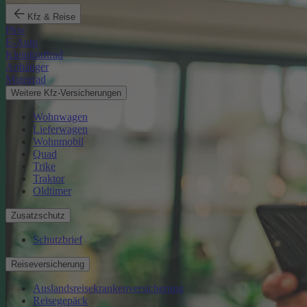
Kfz & Reise
Pkw
E-Auto
Kleinkraftrad
Anhänger
Motorrad
Weitere Kfz-Versicherungen
Wohnwagen
Lieferwagen
Wohnmobil
Quad
Trike
Traktor
Oldtimer
Zusatzschutz
Schutzbrief
Reiseversicherung
Auslandsreisekrankenversicherung
Reisegepäck