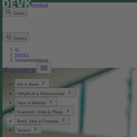
Direkt zum Seiteninhalt
Suche
Service
Service
Schadenmeldung
meineDEVK
Kfz & Reise
Haftpflicht & Rechtsschutz
Haus & Wohnen
Krankheit, Unfall & Pflege
Beruf, Alter & Finanzen
Service