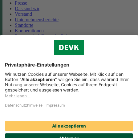
Presse
Das sind wir
Vorstand
Unternehmensberichte
Standorte
Kooperationen
Partnerschaft Deutsche Bahn
Nachhaltigkeit
Cookie-Einstellungen
Datenschutz
Impressum
Streitbeilegung
Nutzungshinweise
EU-Transparenzverordnung
Compliance
Barrierefreiheit
Social Media Icons sowie Verlinkungen, die mit
gekennzeichnet