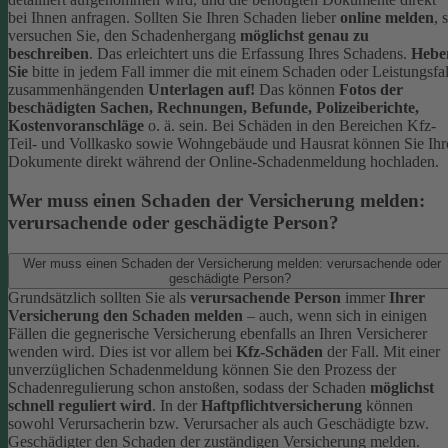
bei Ihnen anfragen.
Sollten Sie Ihren Schaden lieber
online melden
, 
versuchen Sie, den Schadenhergang
möglichst genau zu
beschreiben
. Das erleichtert uns die Erfassung Ihres Schadens.
Hebe
Sie
bitte in jedem Fall immer die mit einem Schaden oder Leistungsfal
zusammenhängenden
Unterlagen auf!
Das können
Fotos der
beschädigten Sachen, Rechnungen, Befunde, Polizeiberichte,
Kostenvoranschläge
o. ä. sein.
Bei Schäden in den Bereichen Kfz-
Teil- und Vollkasko sowie Wohngebäude und Hausrat können Sie Ihr
Dokumente direkt während der Online-Schadenmeldung hochladen.
Wer muss einen Schaden der Versicherung melden:
verursachende oder geschädigte Person?
Wer muss einen Schaden der Versicherung melden: verursachende oder
geschädigte Person?
Grundsätzlich sollten Sie als
verursachende Person
immer
Ihrer
Versicherung den Schaden melden
– auch, wenn sich in einigen
Fällen die gegnerische Versicherung ebenfalls an Ihren Versicherer
wenden wird. Dies ist vor allem bei
Kfz-Schäden
der Fall.
Mit einer
unverzüglichen Schadenmeldung können Sie den Prozess der
Schadenregulierung schon anstoßen, sodass der Schaden
möglichst
schnell reguliert wird
.
In der
Haftpflichtversicherung
können
sowohl Verursacherin bzw. Verursacher als auch Geschädigte bzw.
Geschädigter den Schaden der zuständigen Versicherung melden.