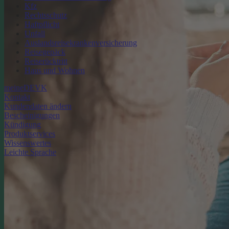
Kfz
Rechtsschutz
Haftpflicht
Unfall
Auslandsreisekrankenversicherung
Reisegepäck
Reiserücktritt
Haus und Wohnen
meineDEVK
Kontakt
Kundendaten ändern
Bescheinigungen
Kündigung
Produktservices
Wissenswertes
Leichte Sprache