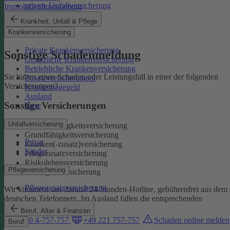
private Unfallversicherung
Immobilienfinanzierung
Auslandskrankenschutz
Krankheit, Unfall & Pflege
Reiserücktritt
Krankenversicherung
Reisegepäck
Private Krankenversicherung
Sonstige Schadenmeldung
Gesetzliche Krankenversicherung
Betriebliche Krankenversicherung
Sie haben einen Schaden oder Leistungsfall in einer der folgenden
Zusatzversicherungen
Versicherungen?
Krankentagegeld
Ausland
Sonstige Versicherungen
Tiere
Unfallversicherung
Berufsunfähigkeitsversicherung
Grundfähigkeitsversicherung
Privat
Kranken(-zusatz)versicherung
Kinder
Pflegezusatzversicherung
Risikolebensversicherung
Pflegeversicherung
Sterbegeldversicherung
Pflegezusatzversicherung
Wir kümmern uns darum!
24-Stunden-Hotline, gebührenfrei aus dem
deutschen Telefonnetz. Im Ausland fallen die entsprechenden
Landesgebühren an:
Beruf, Alter & Finanzen
0800 4-757-757
+49 221 757-757
Schaden online melden
Beruf