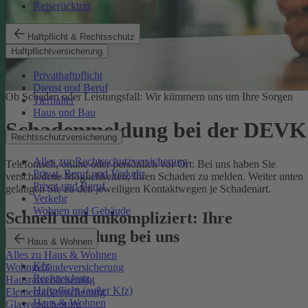
Reiserücktritt
Haftpflicht & Rechtsschutz
Haftpflichtversicherung
Privathaftpflicht
Dienst und Beruf
Ob Schaden oder Leistungsfall: Wir kümmern uns um Ihre Sorgen
Tierhalter
Haus und Bau
Schadenmeldung bei der DEVK
Rechtsschutzversicherung
Alles zur Rechtsschutzversicherung
Telefonisch, online oder persönlich vor Ort: Bei uns haben Sie
Privat, Beruf und Verkehr
verschiedene Möglichkeiten, Ihren Schaden zu melden. Weiter unten
Privat und Beruf
gelangen Sie zu den jeweiligen Kontaktwegen je Schadenart.
Verkehr
Wohnen und Gebäude
Schnell und unkompliziert: Ihre
Schadenmeldung bei uns
Haus & Wohnen
Alles zu Haus & Wohnen
Kfz
Wohngebäudeversicherung
Rechtsschutz
Hausratversicherung
Haftpflicht (außer Kfz)
Elementarversicherung
Haus & Wohnen
Glasversicherung