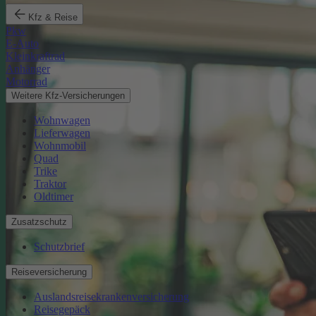
Kfz & Reise
Pkw
E-Auto
Kleinkraftrad
Anhänger
Motorrad
Weitere Kfz-Versicherungen
Wohnwagen
Lieferwagen
Wohnmobil
Quad
Trike
Traktor
Oldtimer
Zusatzschutz
Schutzbrief
Reiseversicherung
Auslandsreisekrankenversicherung
Reisegepäck