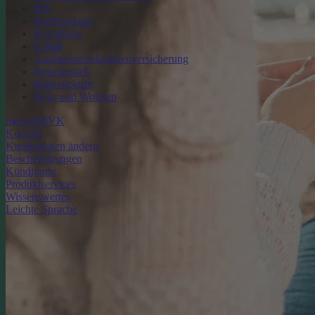
Kfz
Rechtsschutz
Haftpflicht
Unfall
Auslandsreisekrankenversicherung
Reisegepäck
Reiserücktritt
Haus und Wohnen
meineDEVK
Kontakt
Kundendaten ändern
Bescheinigungen
Kündigung
Produktservices
Wissenswertes
Leichte Sprache