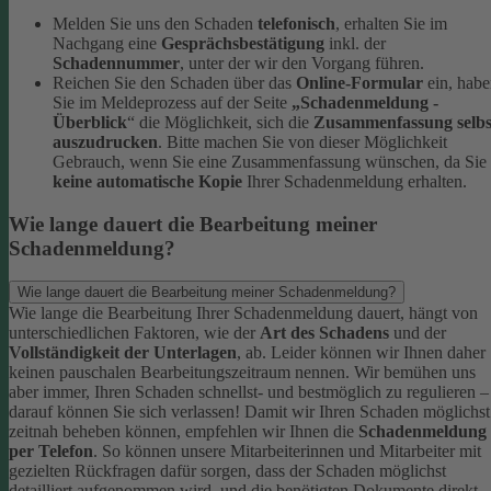
Melden Sie uns den Schaden
telefonisch
, erhalten Sie im
Nachgang eine
Gesprächsbestätigung
inkl. der
Schadennummer
, unter der wir den Vorgang führen.
Reichen Sie den Schaden über das
Online-Formular
ein, hab
Sie im Meldeprozess auf der Seite
„Schadenmeldung -
Überblick
“ die Möglichkeit, sich die
Zusammenfassung selbs
auszudrucken
. Bitte machen Sie von dieser Möglichkeit
Gebrauch, wenn Sie eine Zusammenfassung wünschen, da Sie
keine automatische Kopie
Ihrer Schadenmeldung erhalten.
Wie lange dauert die Bearbeitung meiner
Schadenmeldung?
Wie lange dauert die Bearbeitung meiner Schadenmeldung?
Wie lange die Bearbeitung Ihrer Schadenmeldung dauert, hängt von
unterschiedlichen Faktoren, wie der
Art des Schadens
und der
Vollständigkeit der Unterlagen
, ab. Leider können wir Ihnen daher
keinen pauschalen Bearbeitungszeitraum nennen. Wir bemühen uns
aber immer, Ihren Schaden schnellst- und bestmöglich zu regulieren –
darauf können Sie sich verlassen!
Damit wir Ihren Schaden möglichst
zeitnah beheben können, empfehlen wir Ihnen die
Schadenmeldung
per Telefon
. So können unsere Mitarbeiterinnen und Mitarbeiter mit
gezielten Rückfragen dafür sorgen, dass der Schaden möglichst
detailliert aufgenommen wird, und die benötigten Dokumente direkt