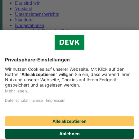
Das sind wir
Vorstand
Unternehmensberichte
Standorte
Kooperationen
Partnerschaft Deutsche Bahn
Nachhaltigkeit
Cookie-Einstellungen
Datenschutz
Impressum
Streitbeilegung
Nutzungshinweise
EU-Transparenzverordnung
Compliance
Barrierefreiheit
Social Media Icons sowie Verlinkungen, die mit
gekennzeichnet
sind, führen auf externe Seiten. Die DEVK ist für die dortigen Inhalte