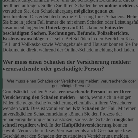
bei Ihnen anfragen.
Sollten Sie Ihren Schaden lieber
online melden
, 
versuchen Sie, den Schadenhergang
möglichst genau zu
beschreiben
. Das erleichtert uns die Erfassung Ihres Schadens.
Hebe
Sie
bitte in jedem Fall immer die mit einem Schaden oder Leistungsfal
zusammenhängenden
Unterlagen auf!
Das können
Fotos der
beschädigten Sachen, Rechnungen, Befunde, Polizeiberichte,
Kostenvoranschläge
o. ä. sein.
Bei Schäden in den Bereichen Kfz-
Teil- und Vollkasko sowie Wohngebäude und Hausrat können Sie Ihr
Dokumente direkt während der Online-Schadenmeldung hochladen.
Wer muss einen Schaden der Versicherung melden:
verursachende oder geschädigte Person?
Wer muss einen Schaden der Versicherung melden: verursachende oder
geschädigte Person?
Grundsätzlich sollten Sie als
verursachende Person
immer
Ihrer
Versicherung den Schaden melden
– auch, wenn sich in einigen
Fällen die gegnerische Versicherung ebenfalls an Ihren Versicherer
wenden wird. Dies ist vor allem bei
Kfz-Schäden
der Fall.
Mit einer
unverzüglichen Schadenmeldung können Sie den Prozess der
Schadenregulierung schon anstoßen, sodass der Schaden
möglichst
schnell reguliert wird
.
In der
Haftpflichtversicherung
können
sowohl Verursacherin bzw. Verursacher als auch Geschädigte bzw.
Geschädigter den Schaden der zuständigen Versicherung melden.