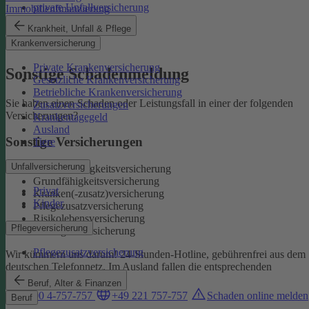
private Unfallversicherung
Immobilienfinanzierung
Auslandskrankenschutz
Krankheit, Unfall & Pflege
Reiserücktritt
Krankenversicherung
Reisegepäck
Private Krankenversicherung
Sonstige Schadenmeldung
Gesetzliche Krankenversicherung
Betriebliche Krankenversicherung
Sie haben einen Schaden oder Leistungsfall in einer der folgenden
Zusatzversicherungen
Versicherungen?
Krankentagegeld
Ausland
Sonstige Versicherungen
Tiere
Unfallversicherung
Berufsunfähigkeitsversicherung
Grundfähigkeitsversicherung
Privat
Kranken(-zusatz)versicherung
Kinder
Pflegezusatzversicherung
Risikolebensversicherung
Pflegeversicherung
Sterbegeldversicherung
Pflegezusatzversicherung
Wir kümmern uns darum!
24-Stunden-Hotline, gebührenfrei aus dem
deutschen Telefonnetz. Im Ausland fallen die entsprechenden
Landesgebühren an:
Beruf, Alter & Finanzen
0800 4-757-757
+49 221 757-757
Schaden online melden
Beruf