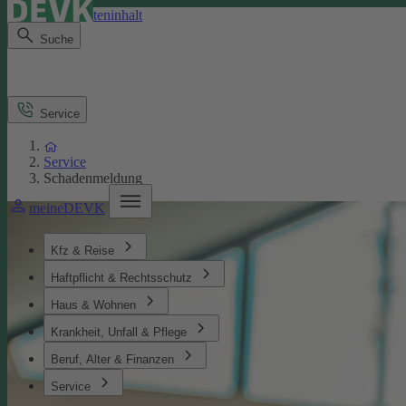
Direkt zum Seiteninhalt
Suche
Service
Service
Schadenmeldung
meineDEVK
Kfz & Reise
Haftpflicht & Rechtsschutz
Haus & Wohnen
Krankheit, Unfall & Pflege
Beruf, Alter & Finanzen
Service