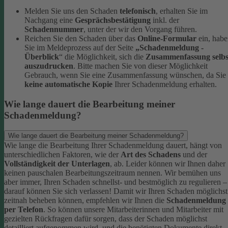
Melden Sie uns den Schaden
telefonisch
, erhalten Sie im
Nachgang eine
Gesprächsbestätigung
inkl. der
Schadennummer
, unter der wir den Vorgang führen.
Reichen Sie den Schaden über das
Online-Formular
ein, hab
Sie im Meldeprozess auf der Seite
„Schadenmeldung -
Überblick
“ die Möglichkeit, sich die
Zusammenfassung selbs
auszudrucken
. Bitte machen Sie von dieser Möglichkeit
Gebrauch, wenn Sie eine Zusammenfassung wünschen, da Sie
keine automatische Kopie
Ihrer Schadenmeldung erhalten.
Wie lange dauert die Bearbeitung meiner
Schadenmeldung?
Wie lange dauert die Bearbeitung meiner Schadenmeldung?
Wie lange die Bearbeitung Ihrer Schadenmeldung dauert, hängt von
unterschiedlichen Faktoren, wie der
Art des Schadens
und der
Vollständigkeit der Unterlagen
, ab. Leider können wir Ihnen daher
keinen pauschalen Bearbeitungszeitraum nennen. Wir bemühen uns
aber immer, Ihren Schaden schnellst- und bestmöglich zu regulieren –
darauf können Sie sich verlassen!
Damit wir Ihren Schaden möglichst
zeitnah beheben können, empfehlen wir Ihnen die
Schadenmeldung
per Telefon
. So können unsere Mitarbeiterinnen und Mitarbeiter mit
gezielten Rückfragen dafür sorgen, dass der Schaden möglichst
detailliert aufgenommen wird, und die benötigten Dokumente direkt