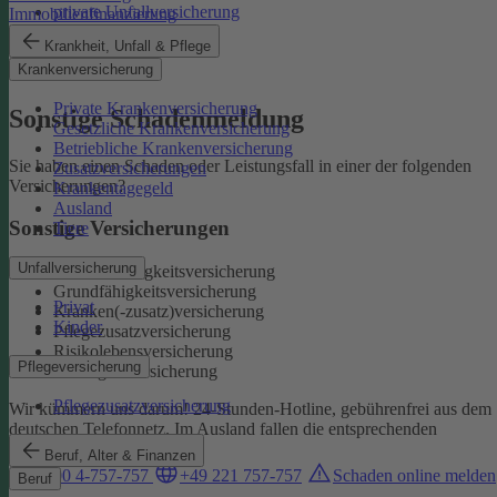
private Unfallversicherung
Immobilienfinanzierung
Auslandskrankenschutz
Krankheit, Unfall & Pflege
Reiserücktritt
Krankenversicherung
Reisegepäck
Private Krankenversicherung
Sonstige Schadenmeldung
Gesetzliche Krankenversicherung
Betriebliche Krankenversicherung
Sie haben einen Schaden oder Leistungsfall in einer der folgenden
Zusatzversicherungen
Versicherungen?
Krankentagegeld
Ausland
Sonstige Versicherungen
Tiere
Unfallversicherung
Berufsunfähigkeitsversicherung
Grundfähigkeitsversicherung
Privat
Kranken(-zusatz)versicherung
Kinder
Pflegezusatzversicherung
Risikolebensversicherung
Pflegeversicherung
Sterbegeldversicherung
Pflegezusatzversicherung
Wir kümmern uns darum!
24-Stunden-Hotline, gebührenfrei aus dem
deutschen Telefonnetz. Im Ausland fallen die entsprechenden
Landesgebühren an:
Beruf, Alter & Finanzen
0800 4-757-757
+49 221 757-757
Schaden online melden
Beruf