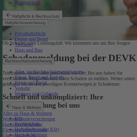
Reiserücktritt
Haftpflicht & Rechtsschutz
Haftpflichtversicherung
Privathaftpflicht
Dienst und Beruf
Ob Schaden oder Leistungsfall: Wir kümmern uns um Ihre Sorgen
Tierhalter
Haus und Bau
Schadenmeldung bei der DEVK
Rechtsschutzversicherung
Alles zur Rechtsschutzversicherung
Telefonisch, online oder persönlich vor Ort: Bei uns haben Sie
Privat, Beruf und Verkehr
verschiedene Möglichkeiten, Ihren Schaden zu melden. Weiter unten
Privat und Beruf
gelangen Sie zu den jeweiligen Kontaktwegen je Schadenart.
Verkehr
Wohnen und Gebäude
Schnell und unkompliziert: Ihre
Schadenmeldung bei uns
Haus & Wohnen
Alles zu Haus & Wohnen
Kfz
Wohngebäudeversicherung
Rechtsschutz
Hausratversicherung
Haftpflicht (außer Kfz)
Elementarversicherung
Haus & Wohnen
Glasversicherung