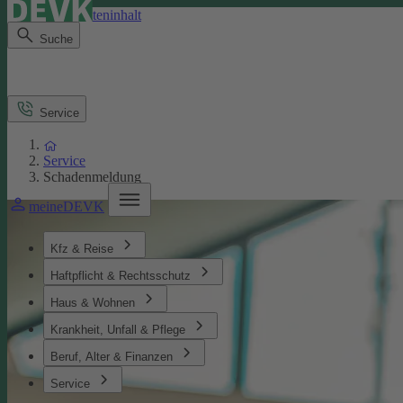
Direkt zum Seiteninhalt
Suche
Service
Service
Schadenmeldung
meineDEVK
Kfz & Reise
Haftpflicht & Rechtsschutz
Haus & Wohnen
Krankheit, Unfall & Pflege
Beruf, Alter & Finanzen
Service