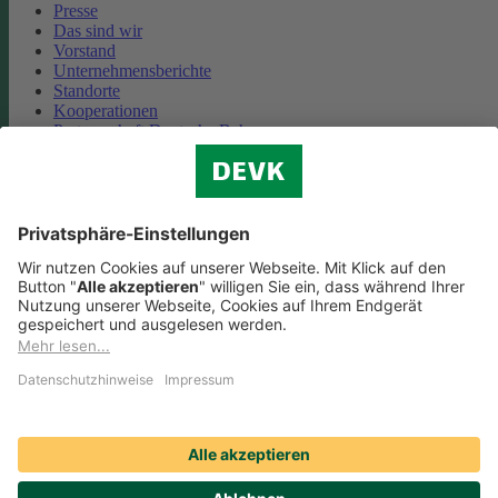
Presse
Das sind wir
Vorstand
Unternehmensberichte
Standorte
Kooperationen
Partnerschaft Deutsche Bahn
Nachhaltigkeit
Cookie-Einstellungen
Datenschutz
Impressum
Streitbeilegung
Nutzungshinweise
EU-Transparenzverordnung
Compliance
Barrierefreiheit
Social Media Icons sowie Verlinkungen, die mit
gekennzeichnet