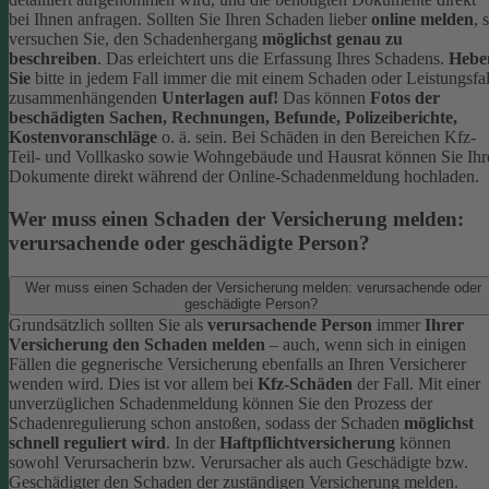
bei Ihnen anfragen.
Sollten Sie Ihren Schaden lieber
online melden
, 
versuchen Sie, den Schadenhergang
möglichst genau zu
beschreiben
. Das erleichtert uns die Erfassung Ihres Schadens.
Hebe
Sie
bitte in jedem Fall immer die mit einem Schaden oder Leistungsfal
zusammenhängenden
Unterlagen auf!
Das können
Fotos der
beschädigten Sachen, Rechnungen, Befunde, Polizeiberichte,
Kostenvoranschläge
o. ä. sein.
Bei Schäden in den Bereichen Kfz-
Teil- und Vollkasko sowie Wohngebäude und Hausrat können Sie Ihr
Dokumente direkt während der Online-Schadenmeldung hochladen.
Wer muss einen Schaden der Versicherung melden:
verursachende oder geschädigte Person?
Wer muss einen Schaden der Versicherung melden: verursachende oder
geschädigte Person?
Grundsätzlich sollten Sie als
verursachende Person
immer
Ihrer
Versicherung den Schaden melden
– auch, wenn sich in einigen
Fällen die gegnerische Versicherung ebenfalls an Ihren Versicherer
wenden wird. Dies ist vor allem bei
Kfz-Schäden
der Fall.
Mit einer
unverzüglichen Schadenmeldung können Sie den Prozess der
Schadenregulierung schon anstoßen, sodass der Schaden
möglichst
schnell reguliert wird
.
In der
Haftpflichtversicherung
können
sowohl Verursacherin bzw. Verursacher als auch Geschädigte bzw.
Geschädigter den Schaden der zuständigen Versicherung melden.