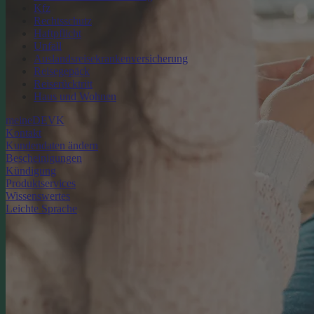
Kfz
Rechtsschutz
Haftpflicht
Unfall
Auslandsreisekrankenversicherung
Reisegepäck
Reiserücktritt
Haus und Wohnen
meineDEVK
Kontakt
Kundendaten ändern
Bescheinigungen
Kündigung
Produktservices
Wissenswertes
Leichte Sprache