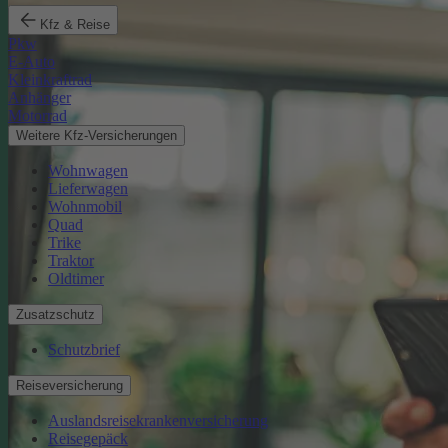
Kfz & Reise
Pkw
E-Auto
Kleinkraftrad
Anhänger
Motorrad
Weitere Kfz-Versicherungen
Wohnwagen
Lieferwagen
Wohnmobil
Quad
Trike
Traktor
Oldtimer
Zusatzschutz
Schutzbrief
Reiseversicherung
Auslandsreisekrankenversicherung
Reisegepäck