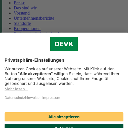
Presse
Das sind wir
Vorstand
Unternehmensberichte
Standorte
Kooperationen
Partnerschaft Deutsche Bahn
Nachhaltigkeit
Cookie-Einstellungen
Datenschutz
Impressum
Streitbeilegung
Nutzungshinweise
EU-Transparenzverordnung
Compliance
Barrierefreiheit
Social Media Icons sowie Verlinkungen, die mit
gekennzeichnet