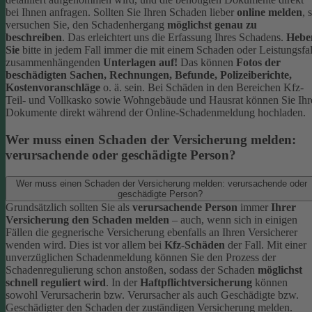
bei Ihnen anfragen.
Sollten Sie Ihren Schaden lieber
online melden
, 
versuchen Sie, den Schadenhergang
möglichst genau zu
beschreiben
. Das erleichtert uns die Erfassung Ihres Schadens.
Hebe
Sie
bitte in jedem Fall immer die mit einem Schaden oder Leistungsfal
zusammenhängenden
Unterlagen auf!
Das können
Fotos der
beschädigten Sachen, Rechnungen, Befunde, Polizeiberichte,
Kostenvoranschläge
o. ä. sein.
Bei Schäden in den Bereichen Kfz-
Teil- und Vollkasko sowie Wohngebäude und Hausrat können Sie Ihr
Dokumente direkt während der Online-Schadenmeldung hochladen.
Wer muss einen Schaden der Versicherung melden:
verursachende oder geschädigte Person?
Wer muss einen Schaden der Versicherung melden: verursachende oder
geschädigte Person?
Grundsätzlich sollten Sie als
verursachende Person
immer
Ihrer
Versicherung den Schaden melden
– auch, wenn sich in einigen
Fällen die gegnerische Versicherung ebenfalls an Ihren Versicherer
wenden wird. Dies ist vor allem bei
Kfz-Schäden
der Fall.
Mit einer
unverzüglichen Schadenmeldung können Sie den Prozess der
Schadenregulierung schon anstoßen, sodass der Schaden
möglichst
schnell reguliert wird
.
In der
Haftpflichtversicherung
können
sowohl Verursacherin bzw. Verursacher als auch Geschädigte bzw.
Geschädigter den Schaden der zuständigen Versicherung melden.