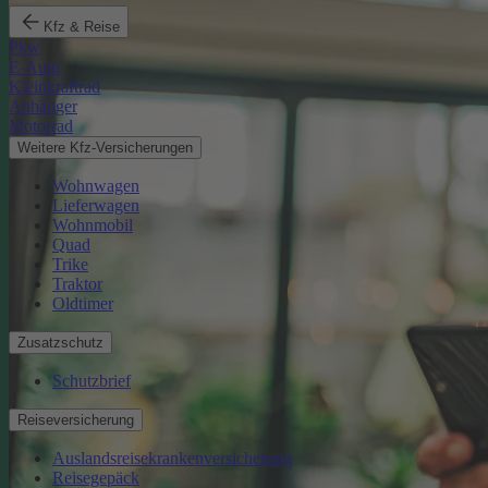
Kfz & Reise
Pkw
E-Auto
Kleinkraftrad
Anhänger
Motorrad
Weitere Kfz-Versicherungen
Wohnwagen
Lieferwagen
Wohnmobil
Quad
Trike
Traktor
Oldtimer
Zusatzschutz
Schutzbrief
Reiseversicherung
Auslandsreisekrankenversicherung
Reisegepäck