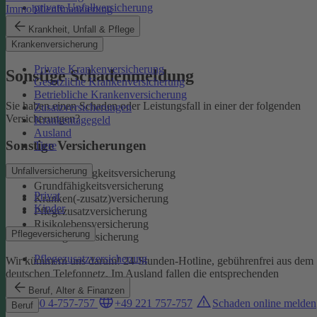
private Unfallversicherung
Immobilienfinanzierung
Auslandskrankenschutz
Krankheit, Unfall & Pflege
Reiserücktritt
Krankenversicherung
Reisegepäck
Private Krankenversicherung
Sonstige Schadenmeldung
Gesetzliche Krankenversicherung
Betriebliche Krankenversicherung
Sie haben einen Schaden oder Leistungsfall in einer der folgenden
Zusatzversicherungen
Versicherungen?
Krankentagegeld
Ausland
Sonstige Versicherungen
Tiere
Unfallversicherung
Berufsunfähigkeitsversicherung
Grundfähigkeitsversicherung
Privat
Kranken(-zusatz)versicherung
Kinder
Pflegezusatzversicherung
Risikolebensversicherung
Pflegeversicherung
Sterbegeldversicherung
Pflegezusatzversicherung
Wir kümmern uns darum!
24-Stunden-Hotline, gebührenfrei aus dem
deutschen Telefonnetz. Im Ausland fallen die entsprechenden
Landesgebühren an:
Beruf, Alter & Finanzen
0800 4-757-757
+49 221 757-757
Schaden online melden
Beruf