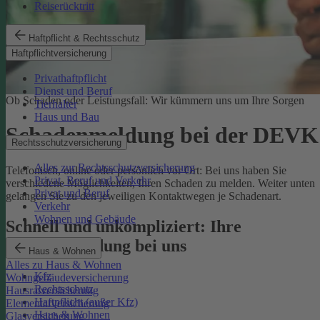
Reiserücktritt
Haftpflicht & Rechtsschutz
Haftpflichtversicherung
Privathaftpflicht
Dienst und Beruf
Ob Schaden oder Leistungsfall: Wir kümmern uns um Ihre Sorgen
Tierhalter
Haus und Bau
Schadenmeldung bei der DEVK
Rechtsschutzversicherung
Alles zur Rechtsschutzversicherung
Telefonisch, online oder persönlich vor Ort: Bei uns haben Sie
Privat, Beruf und Verkehr
verschiedene Möglichkeiten, Ihren Schaden zu melden. Weiter unten
Privat und Beruf
gelangen Sie zu den jeweiligen Kontaktwegen je Schadenart.
Verkehr
Wohnen und Gebäude
Schnell und unkompliziert: Ihre
Schadenmeldung bei uns
Haus & Wohnen
Alles zu Haus & Wohnen
Kfz
Wohngebäudeversicherung
Rechtsschutz
Hausratversicherung
Haftpflicht (außer Kfz)
Elementarversicherung
Haus & Wohnen
Glasversicherung