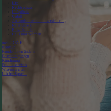
Kfz
Rechtsschutz
Haftpflicht
Unfall
Auslandsreisekrankenversicherung
Reisegepäck
Reiserücktritt
Haus und Wohnen
meineDEVK
Kontakt
Kundendaten ändern
Bescheinigungen
Kündigung
Produktservices
Wissenswertes
Leichte Sprache