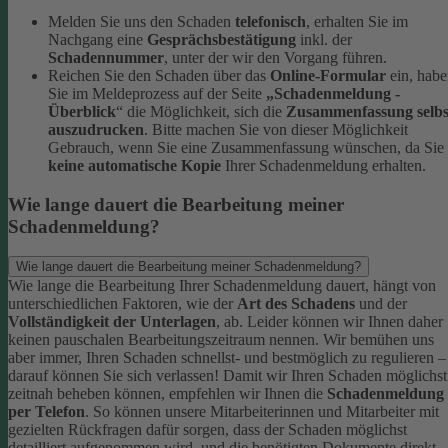
Melden Sie uns den Schaden
telefonisch
, erhalten Sie im
Nachgang eine
Gesprächsbestätigung
inkl. der
Schadennummer
, unter der wir den Vorgang führen.
Reichen Sie den Schaden über das
Online-Formular
ein, hab
Sie im Meldeprozess auf der Seite
„Schadenmeldung -
Überblick
“ die Möglichkeit, sich die
Zusammenfassung selbs
auszudrucken
. Bitte machen Sie von dieser Möglichkeit
Gebrauch, wenn Sie eine Zusammenfassung wünschen, da Sie
keine automatische Kopie
Ihrer Schadenmeldung erhalten.
Wie lange dauert die Bearbeitung meiner
Schadenmeldung?
Wie lange dauert die Bearbeitung meiner Schadenmeldung?
Wie lange die Bearbeitung Ihrer Schadenmeldung dauert, hängt von
unterschiedlichen Faktoren, wie der
Art des Schadens
und der
Vollständigkeit der Unterlagen
, ab. Leider können wir Ihnen daher
keinen pauschalen Bearbeitungszeitraum nennen. Wir bemühen uns
aber immer, Ihren Schaden schnellst- und bestmöglich zu regulieren –
darauf können Sie sich verlassen!
Damit wir Ihren Schaden möglichst
zeitnah beheben können, empfehlen wir Ihnen die
Schadenmeldung
per Telefon
. So können unsere Mitarbeiterinnen und Mitarbeiter mit
gezielten Rückfragen dafür sorgen, dass der Schaden möglichst
detailliert aufgenommen wird, und die benötigten Dokumente direkt