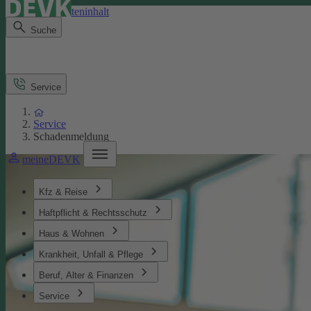
Direkt zum Seiteninhalt
Suche
Service
Service
Schadenmeldung
meineDEVK
Kfz & Reise
Haftpflicht & Rechtsschutz
Haus & Wohnen
Krankheit, Unfall & Pflege
Beruf, Alter & Finanzen
Service