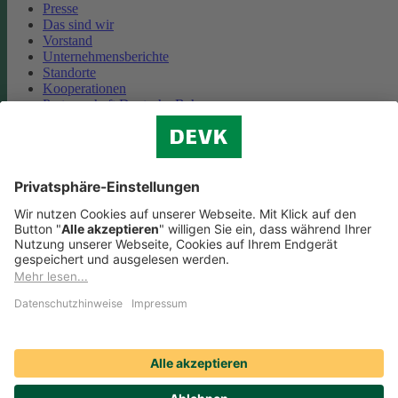
Presse
Das sind wir
Vorstand
Unternehmensberichte
Standorte
Kooperationen
Partnerschaft Deutsche Bahn
Nachhaltigkeit
Cookie-Einstellungen
Datenschutz
Impressum
Streitbeilegung
Nutzungshinweise
EU-Transparenzverordnung
Compliance
Barrierefreiheit
Social Media Icons sowie Verlinkungen, die mit
gekennzeichnet