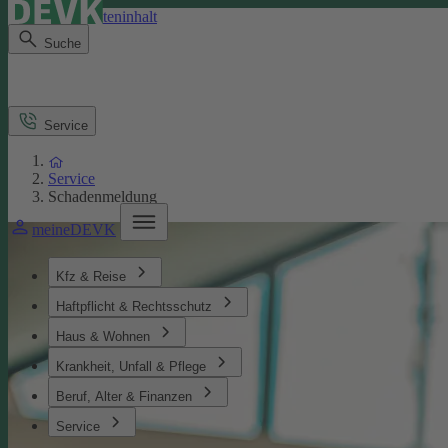
Direkt zum Seiteninhalt
Suche
Service
Service
Schadenmeldung
meineDEVK
Kfz & Reise
Haftpflicht & Rechtsschutz
Haus & Wohnen
Krankheit, Unfall & Pflege
Beruf, Alter & Finanzen
Service