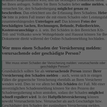
bei Ihnen anfragen.
Sollten Sie Ihren Schaden lieber
online melden
, 
versuchen Sie, den Schadenhergang
möglichst genau zu
beschreiben
. Das erleichtert uns die Erfassung Ihres Schadens.
Hebe
Sie
bitte in jedem Fall immer die mit einem Schaden oder Leistungsfal
zusammenhängenden
Unterlagen auf!
Das können
Fotos der
beschädigten Sachen, Rechnungen, Befunde, Polizeiberichte,
Kostenvoranschläge
o. ä. sein.
Bei Schäden in den Bereichen Kfz-
Teil- und Vollkasko sowie Wohngebäude und Hausrat können Sie Ihr
Dokumente direkt während der Online-Schadenmeldung hochladen.
Wer muss einen Schaden der Versicherung melden:
verursachende oder geschädigte Person?
Wer muss einen Schaden der Versicherung melden: verursachende oder
geschädigte Person?
Grundsätzlich sollten Sie als
verursachende Person
immer
Ihrer
Versicherung den Schaden melden
– auch, wenn sich in einigen
Fällen die gegnerische Versicherung ebenfalls an Ihren Versicherer
wenden wird. Dies ist vor allem bei
Kfz-Schäden
der Fall.
Mit einer
unverzüglichen Schadenmeldung können Sie den Prozess der
Schadenregulierung schon anstoßen, sodass der Schaden
möglichst
schnell reguliert wird
.
In der
Haftpflichtversicherung
können
sowohl Verursacherin bzw. Verursacher als auch Geschädigte bzw.
Geschädigter den Schaden der zuständigen Versicherung melden.