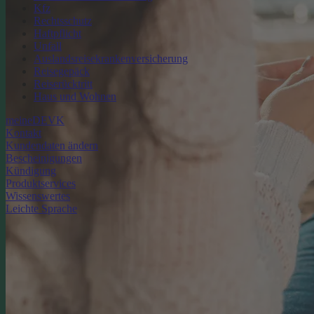
Kfz
Rechtsschutz
Haftpflicht
Unfall
Auslandsreisekrankenversicherung
Reisegepäck
Reiserücktritt
Haus und Wohnen
meineDEVK
Kontakt
Kundendaten ändern
Bescheinigungen
Kündigung
Produktservices
Wissenswertes
Leichte Sprache