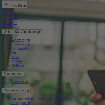
Kfz & Reise
Pkw
E-Auto
Kleinkraftrad
Anhänger
Motorrad
Weitere Kfz-Versicherungen
Wohnwagen
Lieferwagen
Wohnmobil
Quad
Trike
Traktor
Oldtimer
Zusatzschutz
Schutzbrief
Reiseversicherung
Auslandsreisekrankenversicherung
Reisegepäck