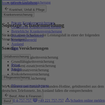
private Unfallversicherung
Immobilienfinanzierung
Auslandskrankenschutz
Krankheit, Unfall & Pflege
Reiserücktritt
Krankenversicherung
Reisegepäck
Private Krankenversicherung
Sonstige Schadenmeldung
Gesetzliche Krankenversicherung
Betriebliche Krankenversicherung
Sie haben einen Schaden oder Leistungsfall in einer der folgenden
Zusatzversicherungen
Versicherungen?
Krankentagegeld
Ausland
Sonstige Versicherungen
Tiere
Unfallversicherung
Berufsunfähigkeitsversicherung
Grundfähigkeitsversicherung
Privat
Kranken(-zusatz)versicherung
Kinder
Pflegezusatzversicherung
Risikolebensversicherung
Pflegeversicherung
Sterbegeldversicherung
Pflegezusatzversicherung
Wir kümmern uns darum!
24-Stunden-Hotline, gebührenfrei aus dem
deutschen Telefonnetz. Im Ausland fallen die entsprechenden
Landesgebühren an:
Beruf, Alter & Finanzen
0800 4-757-757
+49 221 757-757
Schaden online melden
Beruf