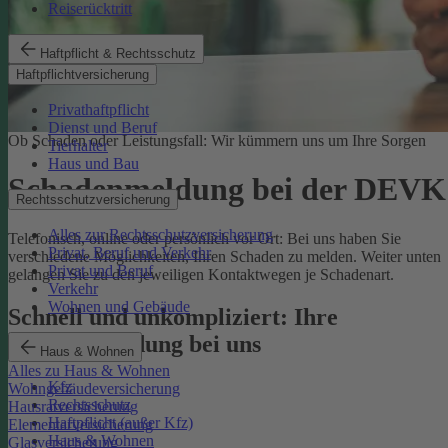
Reiserücktritt
Haftpflicht & Rechtsschutz
Haftpflichtversicherung
Privathaftpflicht
Dienst und Beruf
Ob Schaden oder Leistungsfall: Wir kümmern uns um Ihre Sorgen
Tierhalter
Haus und Bau
Schadenmeldung bei der DEVK
Rechtsschutzversicherung
Alles zur Rechtsschutzversicherung
Telefonisch, online oder persönlich vor Ort: Bei uns haben Sie
Privat, Beruf und Verkehr
verschiedene Möglichkeiten, Ihren Schaden zu melden. Weiter unten
Privat und Beruf
gelangen Sie zu den jeweiligen Kontaktwegen je Schadenart.
Verkehr
Wohnen und Gebäude
Schnell und unkompliziert: Ihre
Schadenmeldung bei uns
Haus & Wohnen
Alles zu Haus & Wohnen
Kfz
Wohngebäudeversicherung
Rechtsschutz
Hausratversicherung
Haftpflicht (außer Kfz)
Elementarversicherung
Haus & Wohnen
Glasversicherung