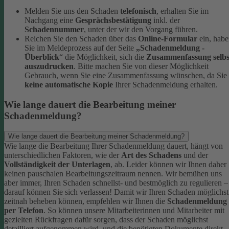
Melden Sie uns den Schaden
telefonisch
, erhalten Sie im
Nachgang eine
Gesprächsbestätigung
inkl. der
Schadennummer
, unter der wir den Vorgang führen.
Reichen Sie den Schaden über das
Online-Formular
ein, hab
Sie im Meldeprozess auf der Seite
„Schadenmeldung -
Überblick
“ die Möglichkeit, sich die
Zusammenfassung selbs
auszudrucken
. Bitte machen Sie von dieser Möglichkeit
Gebrauch, wenn Sie eine Zusammenfassung wünschen, da Sie
keine automatische Kopie
Ihrer Schadenmeldung erhalten.
Wie lange dauert die Bearbeitung meiner
Schadenmeldung?
Wie lange dauert die Bearbeitung meiner Schadenmeldung?
Wie lange die Bearbeitung Ihrer Schadenmeldung dauert, hängt von
unterschiedlichen Faktoren, wie der
Art des Schadens
und der
Vollständigkeit der Unterlagen
, ab. Leider können wir Ihnen daher
keinen pauschalen Bearbeitungszeitraum nennen. Wir bemühen uns
aber immer, Ihren Schaden schnellst- und bestmöglich zu regulieren –
darauf können Sie sich verlassen!
Damit wir Ihren Schaden möglichst
zeitnah beheben können, empfehlen wir Ihnen die
Schadenmeldung
per Telefon
. So können unsere Mitarbeiterinnen und Mitarbeiter mit
gezielten Rückfragen dafür sorgen, dass der Schaden möglichst
detailliert aufgenommen wird, und die benötigten Dokumente direkt