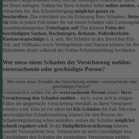
bei Ihnen anfragen.
Sollten Sie Ihren Schaden lieber
online melden
, 
versuchen Sie, den Schadenhergang
möglichst genau zu
beschreiben
. Das erleichtert uns die Erfassung Ihres Schadens.
Hebe
Sie
bitte in jedem Fall immer die mit einem Schaden oder Leistungsfal
zusammenhängenden
Unterlagen auf!
Das können
Fotos der
beschädigten Sachen, Rechnungen, Befunde, Polizeiberichte,
Kostenvoranschläge
o. ä. sein.
Bei Schäden in den Bereichen Kfz-
Teil- und Vollkasko sowie Wohngebäude und Hausrat können Sie Ihr
Dokumente direkt während der Online-Schadenmeldung hochladen.
Wer muss einen Schaden der Versicherung melden:
verursachende oder geschädigte Person?
Wer muss einen Schaden der Versicherung melden: verursachende oder
geschädigte Person?
Grundsätzlich sollten Sie als
verursachende Person
immer
Ihrer
Versicherung den Schaden melden
– auch, wenn sich in einigen
Fällen die gegnerische Versicherung ebenfalls an Ihren Versicherer
wenden wird. Dies ist vor allem bei
Kfz-Schäden
der Fall.
Mit einer
unverzüglichen Schadenmeldung können Sie den Prozess der
Schadenregulierung schon anstoßen, sodass der Schaden
möglichst
schnell reguliert wird
.
In der
Haftpflichtversicherung
können
sowohl Verursacherin bzw. Verursacher als auch Geschädigte bzw.
Geschädigter den Schaden der zuständigen Versicherung melden.