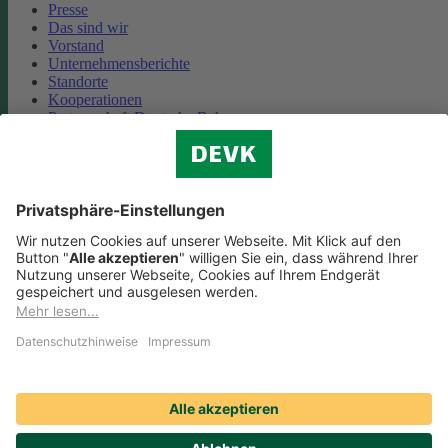
Presse
Das sind wir
Vorstand
Unternehmensberichte
Standorte
Kooperationen
Partnerschaft Deutsche Bahn
Nachhaltigkeit
Cookie-Einstellungen
Datenschutz
Impressum
Streitbeilegung
Nutzungshinweise
EU-Transparenzverordnung
Compliance
Barrierefreiheit
Social Media Icons sowie Verlinkungen, die mit
gekennzeichnet