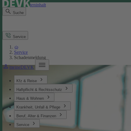
Direkt zum Seiteninhalt
Suche
Service
Service
Schadenmeldung
meineDEVK
Kfz & Reise
Haftpflicht & Rechtsschutz
Haus & Wohnen
Krankheit, Unfall & Pflege
Beruf, Alter & Finanzen
Service