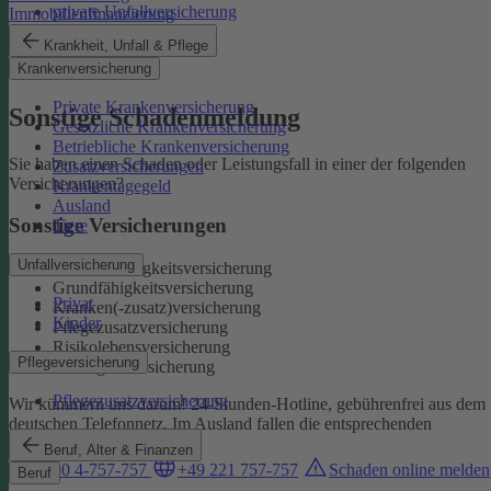
private Unfallversicherung
Immobilienfinanzierung
Auslandskrankenschutz
Krankheit, Unfall & Pflege
Reiserücktritt
Krankenversicherung
Reisegepäck
Private Krankenversicherung
Sonstige Schadenmeldung
Gesetzliche Krankenversicherung
Betriebliche Krankenversicherung
Sie haben einen Schaden oder Leistungsfall in einer der folgenden
Zusatzversicherungen
Versicherungen?
Krankentagegeld
Ausland
Sonstige Versicherungen
Tiere
Unfallversicherung
Berufsunfähigkeitsversicherung
Grundfähigkeitsversicherung
Privat
Kranken(-zusatz)versicherung
Kinder
Pflegezusatzversicherung
Risikolebensversicherung
Pflegeversicherung
Sterbegeldversicherung
Pflegezusatzversicherung
Wir kümmern uns darum!
24-Stunden-Hotline, gebührenfrei aus dem
deutschen Telefonnetz. Im Ausland fallen die entsprechenden
Landesgebühren an:
Beruf, Alter & Finanzen
0800 4-757-757
+49 221 757-757
Schaden online melden
Beruf