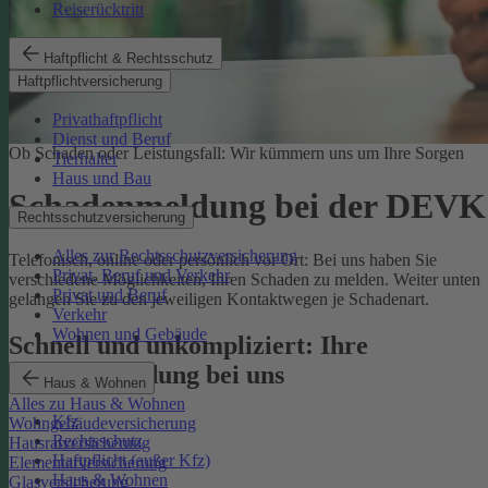
Reiserücktritt
Haftpflicht & Rechtsschutz
Haftpflichtversicherung
Privathaftpflicht
Dienst und Beruf
Ob Schaden oder Leistungsfall: Wir kümmern uns um Ihre Sorgen
Tierhalter
Haus und Bau
Schadenmeldung bei der DEVK
Rechtsschutzversicherung
Alles zur Rechtsschutzversicherung
Telefonisch, online oder persönlich vor Ort: Bei uns haben Sie
Privat, Beruf und Verkehr
verschiedene Möglichkeiten, Ihren Schaden zu melden. Weiter unten
Privat und Beruf
gelangen Sie zu den jeweiligen Kontaktwegen je Schadenart.
Verkehr
Wohnen und Gebäude
Schnell und unkompliziert: Ihre
Schadenmeldung bei uns
Haus & Wohnen
Alles zu Haus & Wohnen
Kfz
Wohngebäudeversicherung
Rechtsschutz
Hausratversicherung
Haftpflicht (außer Kfz)
Elementarversicherung
Haus & Wohnen
Glasversicherung