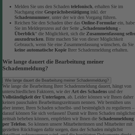
Melden Sie uns den Schaden
telefonisch
, erhalten Sie im
Nachgang eine
Gesprächsbestätigung
inkl. der
Schadennummer
, unter der wir den Vorgang führen.
Reichen Sie den Schaden über das
Online-Formular
ein, hab
Sie im Meldeprozess auf der Seite
„Schadenmeldung -
Überblick
“ die Möglichkeit, sich die
Zusammenfassung selbs
auszudrucken
. Bitte machen Sie von dieser Möglichkeit
Gebrauch, wenn Sie eine Zusammenfassung wünschen, da Sie
keine automatische Kopie
Ihrer Schadenmeldung erhalten.
Wie lange dauert die Bearbeitung meiner
Schadenmeldung?
Wie lange dauert die Bearbeitung meiner Schadenmeldung?
Wie lange die Bearbeitung Ihrer Schadenmeldung dauert, hängt von
unterschiedlichen Faktoren, wie der
Art des Schadens
und der
Vollständigkeit der Unterlagen
, ab. Leider können wir Ihnen daher
keinen pauschalen Bearbeitungszeitraum nennen. Wir bemühen uns
aber immer, Ihren Schaden schnellst- und bestmöglich zu regulieren –
darauf können Sie sich verlassen!
Damit wir Ihren Schaden möglichst
zeitnah beheben können, empfehlen wir Ihnen die
Schadenmeldung
per Telefon
. So können unsere Mitarbeiterinnen und Mitarbeiter mit
gezielten Rückfragen dafür sorgen, dass der Schaden möglichst
detailliert aufgenommen wird, und die benötigten Dokumente direkt