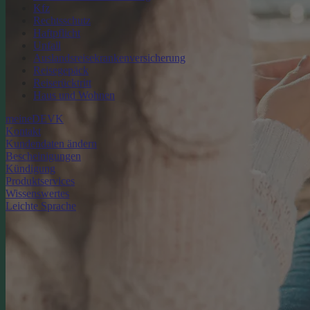
Kfz
Rechtsschutz
Haftpflicht
Unfall
Auslandsreisekrankenversicherung
Reisegepäck
Reiserücktritt
Haus und Wohnen
meineDEVK
Kontakt
Kundendaten ändern
Bescheinigungen
Kündigung
Produktservices
Wissenswertes
Leichte Sprache