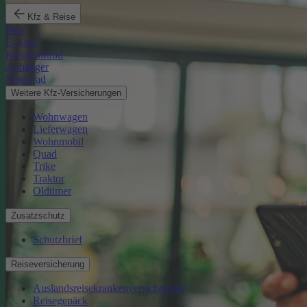
Kfz & Reise
Pkw
E-Auto
Kleinkraftrad
Anhänger
Motorrad
Weitere Kfz-Versicherungen
Wohnwagen
Lieferwagen
Wohnmobil
Quad
Trike
Traktor
Oldtimer
Zusatzschutz
Schutzbrief
Reiseversicherung
Auslandsreisekrankenversicherung
Reisegepäck