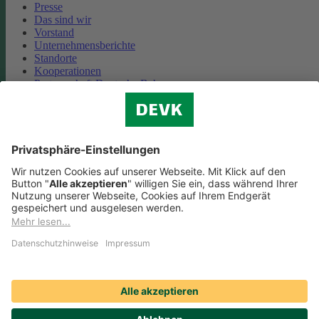
Presse
Das sind wir
Vorstand
Unternehmensberichte
Standorte
Kooperationen
Partnerschaft Deutsche Bahn
Nachhaltigkeit
Cookie-Einstellungen
Datenschutz
Impressum
Streitbeilegung
Nutzungshinweise
EU-Transparenzverordnung
Compliance
Barrierefreiheit
Social Media Icons sowie Verlinkungen, die mit
gekennzeichnet