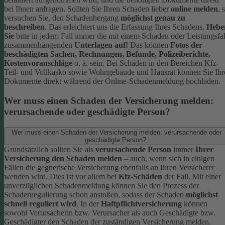
bei Ihnen anfragen.
Sollten Sie Ihren Schaden lieber
online melden
, 
versuchen Sie, den Schadenhergang
möglichst genau zu
beschreiben
. Das erleichtert uns die Erfassung Ihres Schadens.
Hebe
Sie
bitte in jedem Fall immer die mit einem Schaden oder Leistungsfal
zusammenhängenden
Unterlagen auf!
Das können
Fotos der
beschädigten Sachen, Rechnungen, Befunde, Polizeiberichte,
Kostenvoranschläge
o. ä. sein.
Bei Schäden in den Bereichen Kfz-
Teil- und Vollkasko sowie Wohngebäude und Hausrat können Sie Ihr
Dokumente direkt während der Online-Schadenmeldung hochladen.
Wer muss einen Schaden der Versicherung melden:
verursachende oder geschädigte Person?
Wer muss einen Schaden der Versicherung melden: verursachende oder
geschädigte Person?
Grundsätzlich sollten Sie als
verursachende Person
immer
Ihrer
Versicherung den Schaden melden
– auch, wenn sich in einigen
Fällen die gegnerische Versicherung ebenfalls an Ihren Versicherer
wenden wird. Dies ist vor allem bei
Kfz-Schäden
der Fall.
Mit einer
unverzüglichen Schadenmeldung können Sie den Prozess der
Schadenregulierung schon anstoßen, sodass der Schaden
möglichst
schnell reguliert wird
.
In der
Haftpflichtversicherung
können
sowohl Verursacherin bzw. Verursacher als auch Geschädigte bzw.
Geschädigter den Schaden der zuständigen Versicherung melden.