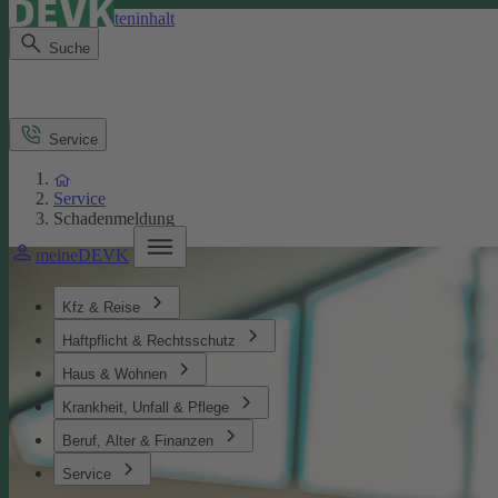
Direkt zum Seiteninhalt
Suche
Service
Service
Schadenmeldung
meineDEVK
Kfz & Reise
Haftpflicht & Rechtsschutz
Haus & Wohnen
Krankheit, Unfall & Pflege
Beruf, Alter & Finanzen
Service