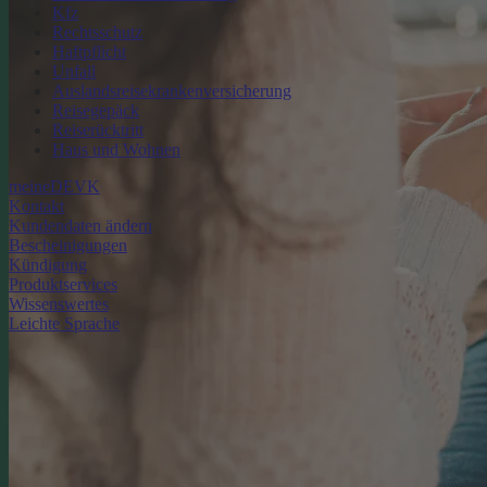
Kfz
Rechtsschutz
Haftpflicht
Unfall
Auslandsreisekrankenversicherung
Reisegepäck
Reiserücktritt
Haus und Wohnen
meineDEVK
Kontakt
Kundendaten ändern
Bescheinigungen
Kündigung
Produktservices
Wissenswertes
Leichte Sprache