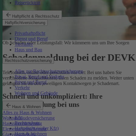
Reiserücktritt
Haftpflicht & Rechtsschutz
Haftpflichtversicherung
Privathaftpflicht
Dienst und Beruf
Ob Schaden oder Leistungsfall: Wir kümmern uns um Ihre Sorgen
Tierhalter
Haus und Bau
Schadenmeldung bei der DEVK
Rechtsschutzversicherung
Alles zur Rechtsschutzversicherung
Telefonisch, online oder persönlich vor Ort: Bei uns haben Sie
Privat, Beruf und Verkehr
verschiedene Möglichkeiten, Ihren Schaden zu melden. Weiter unten
Privat und Beruf
gelangen Sie zu den jeweiligen Kontaktwegen je Schadenart.
Verkehr
Wohnen und Gebäude
Schnell und unkompliziert: Ihre
Schadenmeldung bei uns
Haus & Wohnen
Alles zu Haus & Wohnen
Kfz
Wohngebäudeversicherung
Rechtsschutz
Hausratversicherung
Haftpflicht (außer Kfz)
Elementarversicherung
Haus & Wohnen
Glasversicherung