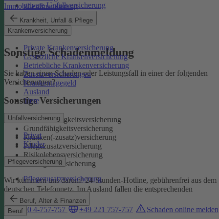
private Unfallversicherung
Immobilienfinanzierung
Auslandskrankenschutz
Krankheit, Unfall & Pflege
Reiserücktritt
Krankenversicherung
Reisegepäck
Private Krankenversicherung
Sonstige Schadenmeldung
Gesetzliche Krankenversicherung
Betriebliche Krankenversicherung
Sie haben einen Schaden oder Leistungsfall in einer der folgenden
Zusatzversicherungen
Versicherungen?
Krankentagegeld
Ausland
Sonstige Versicherungen
Tiere
Unfallversicherung
Berufsunfähigkeitsversicherung
Grundfähigkeitsversicherung
Privat
Kranken(-zusatz)versicherung
Kinder
Pflegezusatzversicherung
Risikolebensversicherung
Pflegeversicherung
Sterbegeldversicherung
Pflegezusatzversicherung
Wir kümmern uns darum!
24-Stunden-Hotline, gebührenfrei aus dem
deutschen Telefonnetz. Im Ausland fallen die entsprechenden
Landesgebühren an:
Beruf, Alter & Finanzen
0800 4-757-757
+49 221 757-757
Schaden online melden
Beruf