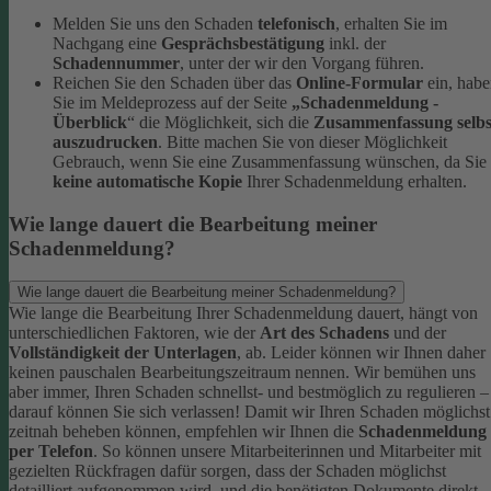
Melden Sie uns den Schaden
telefonisch
, erhalten Sie im
Nachgang eine
Gesprächsbestätigung
inkl. der
Schadennummer
, unter der wir den Vorgang führen.
Reichen Sie den Schaden über das
Online-Formular
ein, hab
Sie im Meldeprozess auf der Seite
„Schadenmeldung -
Überblick
“ die Möglichkeit, sich die
Zusammenfassung selbs
auszudrucken
. Bitte machen Sie von dieser Möglichkeit
Gebrauch, wenn Sie eine Zusammenfassung wünschen, da Sie
keine automatische Kopie
Ihrer Schadenmeldung erhalten.
Wie lange dauert die Bearbeitung meiner
Schadenmeldung?
Wie lange dauert die Bearbeitung meiner Schadenmeldung?
Wie lange die Bearbeitung Ihrer Schadenmeldung dauert, hängt von
unterschiedlichen Faktoren, wie der
Art des Schadens
und der
Vollständigkeit der Unterlagen
, ab. Leider können wir Ihnen daher
keinen pauschalen Bearbeitungszeitraum nennen. Wir bemühen uns
aber immer, Ihren Schaden schnellst- und bestmöglich zu regulieren –
darauf können Sie sich verlassen!
Damit wir Ihren Schaden möglichst
zeitnah beheben können, empfehlen wir Ihnen die
Schadenmeldung
per Telefon
. So können unsere Mitarbeiterinnen und Mitarbeiter mit
gezielten Rückfragen dafür sorgen, dass der Schaden möglichst
detailliert aufgenommen wird, und die benötigten Dokumente direkt