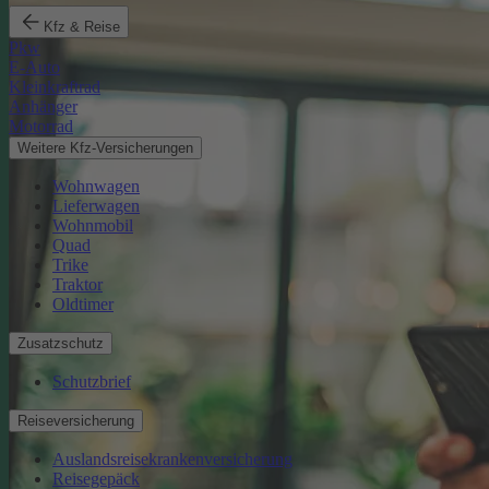
Kfz & Reise
Pkw
E-Auto
Kleinkraftrad
Anhänger
Motorrad
Weitere Kfz-Versicherungen
Wohnwagen
Lieferwagen
Wohnmobil
Quad
Trike
Traktor
Oldtimer
Zusatzschutz
Schutzbrief
Reiseversicherung
Auslandsreisekrankenversicherung
Reisegepäck