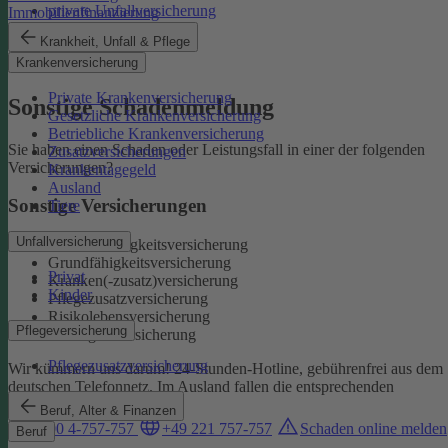
private Unfallversicherung
Immobilienfinanzierung
Auslandskrankenschutz
Krankheit, Unfall & Pflege
Reiserücktritt
Krankenversicherung
Reisegepäck
Private Krankenversicherung
Sonstige Schadenmeldung
Gesetzliche Krankenversicherung
Betriebliche Krankenversicherung
Sie haben einen Schaden oder Leistungsfall in einer der folgenden
Zusatzversicherungen
Versicherungen?
Krankentagegeld
Ausland
Sonstige Versicherungen
Tiere
Unfallversicherung
Berufsunfähigkeitsversicherung
Grundfähigkeitsversicherung
Privat
Kranken(-zusatz)versicherung
Kinder
Pflegezusatzversicherung
Risikolebensversicherung
Pflegeversicherung
Sterbegeldversicherung
Pflegezusatzversicherung
Wir kümmern uns darum!
24-Stunden-Hotline, gebührenfrei aus dem
deutschen Telefonnetz. Im Ausland fallen die entsprechenden
Landesgebühren an:
Beruf, Alter & Finanzen
0800 4-757-757
+49 221 757-757
Schaden online melden
Beruf