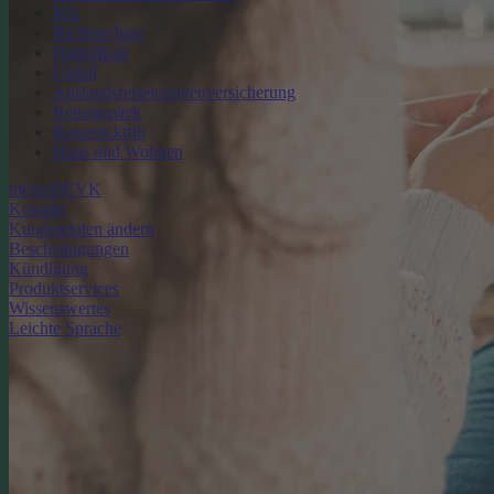
Kfz
Rechtsschutz
Haftpflicht
Unfall
Auslandsreisekrankenversicherung
Reisegepäck
Reiserücktritt
Haus und Wohnen
meineDEVK
Kontakt
Kundendaten ändern
Bescheinigungen
Kündigung
Produktservices
Wissenswertes
Leichte Sprache