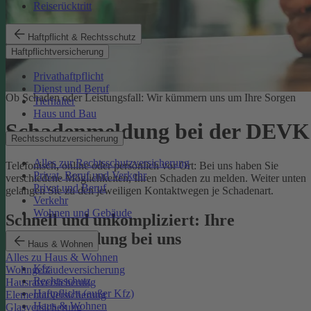
Reiserücktritt
Haftpflicht & Rechtsschutz
Haftpflichtversicherung
Privathaftpflicht
Dienst und Beruf
Ob Schaden oder Leistungsfall: Wir kümmern uns um Ihre Sorgen
Tierhalter
Haus und Bau
Schadenmeldung bei der DEVK
Rechtsschutzversicherung
Alles zur Rechtsschutzversicherung
Telefonisch, online oder persönlich vor Ort: Bei uns haben Sie
Privat, Beruf und Verkehr
verschiedene Möglichkeiten, Ihren Schaden zu melden. Weiter unten
Privat und Beruf
gelangen Sie zu den jeweiligen Kontaktwegen je Schadenart.
Verkehr
Wohnen und Gebäude
Schnell und unkompliziert: Ihre
Schadenmeldung bei uns
Haus & Wohnen
Alles zu Haus & Wohnen
Kfz
Wohngebäudeversicherung
Rechtsschutz
Hausratversicherung
Haftpflicht (außer Kfz)
Elementarversicherung
Haus & Wohnen
Glasversicherung