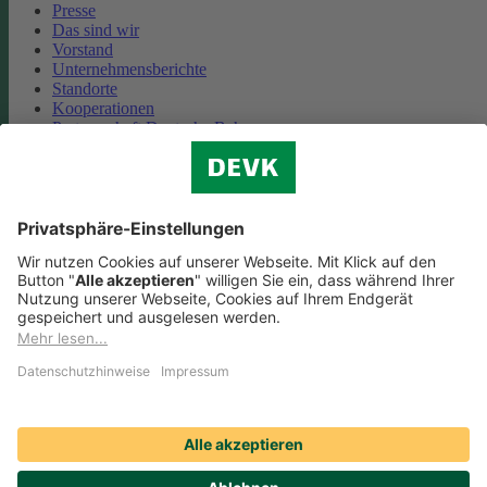
Presse
Das sind wir
Vorstand
Unternehmensberichte
Standorte
Kooperationen
Partnerschaft Deutsche Bahn
Nachhaltigkeit
Cookie-Einstellungen
Datenschutz
Impressum
Streitbeilegung
Nutzungshinweise
EU-Transparenzverordnung
Compliance
Barrierefreiheit
Social Media Icons sowie Verlinkungen, die mit
gekennzeichnet