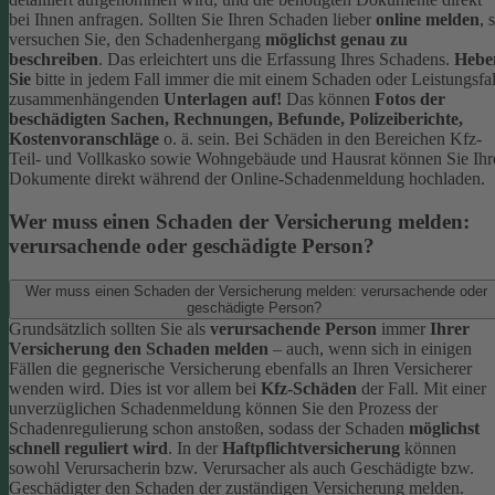
bei Ihnen anfragen.
Sollten Sie Ihren Schaden lieber
online melden
, 
versuchen Sie, den Schadenhergang
möglichst genau zu
beschreiben
. Das erleichtert uns die Erfassung Ihres Schadens.
Hebe
Sie
bitte in jedem Fall immer die mit einem Schaden oder Leistungsfal
zusammenhängenden
Unterlagen auf!
Das können
Fotos der
beschädigten Sachen, Rechnungen, Befunde, Polizeiberichte,
Kostenvoranschläge
o. ä. sein.
Bei Schäden in den Bereichen Kfz-
Teil- und Vollkasko sowie Wohngebäude und Hausrat können Sie Ihr
Dokumente direkt während der Online-Schadenmeldung hochladen.
Wer muss einen Schaden der Versicherung melden:
verursachende oder geschädigte Person?
Wer muss einen Schaden der Versicherung melden: verursachende oder
geschädigte Person?
Grundsätzlich sollten Sie als
verursachende Person
immer
Ihrer
Versicherung den Schaden melden
– auch, wenn sich in einigen
Fällen die gegnerische Versicherung ebenfalls an Ihren Versicherer
wenden wird. Dies ist vor allem bei
Kfz-Schäden
der Fall.
Mit einer
unverzüglichen Schadenmeldung können Sie den Prozess der
Schadenregulierung schon anstoßen, sodass der Schaden
möglichst
schnell reguliert wird
.
In der
Haftpflichtversicherung
können
sowohl Verursacherin bzw. Verursacher als auch Geschädigte bzw.
Geschädigter den Schaden der zuständigen Versicherung melden.