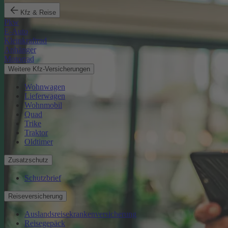
Kfz & Reise
Pkw
E-Auto
Kleinkraftrad
Anhänger
Motorrad
Weitere Kfz-Versicherungen
Wohnwagen
Lieferwagen
Wohnmobil
Quad
Trike
Traktor
Oldtimer
Zusatzschutz
Schutzbrief
Reiseversicherung
Auslandsreisekrankenversicherung
Reisegepäck