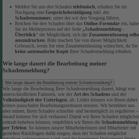
Melden Sie uns den Schaden
telefonisch
, erhalten Sie im
Nachgang eine
Gesprächsbestätigung
inkl. der
Schadennummer
, unter der wir den Vorgang führen.
Reichen Sie den Schaden über das
Online-Formular
ein, hab
Sie im Meldeprozess auf der Seite
„Schadenmeldung -
Überblick
“ die Möglichkeit, sich die
Zusammenfassung selbs
auszudrucken
. Bitte machen Sie von dieser Möglichkeit
Gebrauch, wenn Sie eine Zusammenfassung wünschen, da Sie
keine automatische Kopie
Ihrer Schadenmeldung erhalten.
Wie lange dauert die Bearbeitung meiner
Schadenmeldung?
Wie lange dauert die Bearbeitung meiner Schadenmeldung?
Wie lange die Bearbeitung Ihrer Schadenmeldung dauert, hängt von
unterschiedlichen Faktoren, wie der
Art des Schadens
und der
Vollständigkeit der Unterlagen
, ab. Leider können wir Ihnen daher
keinen pauschalen Bearbeitungszeitraum nennen. Wir bemühen uns
aber immer, Ihren Schaden schnellst- und bestmöglich zu regulieren –
darauf können Sie sich verlassen!
Damit wir Ihren Schaden möglichst
zeitnah beheben können, empfehlen wir Ihnen die
Schadenmeldung
per Telefon
. So können unsere Mitarbeiterinnen und Mitarbeiter mit
gezielten Rückfragen dafür sorgen, dass der Schaden möglichst
detailliert aufgenommen wird, und die benötigten Dokumente direkt