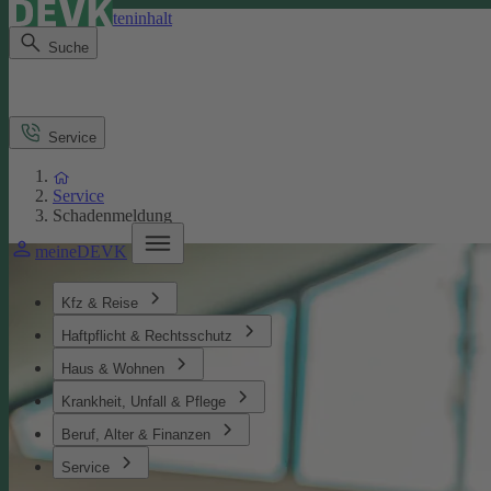
Direkt zum Seiteninhalt
Suche
Service
Service
Schadenmeldung
meineDEVK
Kfz & Reise
Haftpflicht & Rechtsschutz
Haus & Wohnen
Krankheit, Unfall & Pflege
Beruf, Alter & Finanzen
Service