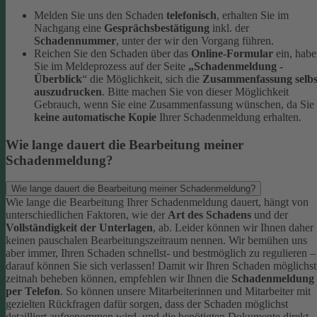
Melden Sie uns den Schaden
telefonisch
, erhalten Sie im
Nachgang eine
Gesprächsbestätigung
inkl. der
Schadennummer
, unter der wir den Vorgang führen.
Reichen Sie den Schaden über das
Online-Formular
ein, hab
Sie im Meldeprozess auf der Seite
„Schadenmeldung -
Überblick
“ die Möglichkeit, sich die
Zusammenfassung selbs
auszudrucken
. Bitte machen Sie von dieser Möglichkeit
Gebrauch, wenn Sie eine Zusammenfassung wünschen, da Sie
keine automatische Kopie
Ihrer Schadenmeldung erhalten.
Wie lange dauert die Bearbeitung meiner
Schadenmeldung?
Wie lange dauert die Bearbeitung meiner Schadenmeldung?
Wie lange die Bearbeitung Ihrer Schadenmeldung dauert, hängt von
unterschiedlichen Faktoren, wie der
Art des Schadens
und der
Vollständigkeit der Unterlagen
, ab. Leider können wir Ihnen daher
keinen pauschalen Bearbeitungszeitraum nennen. Wir bemühen uns
aber immer, Ihren Schaden schnellst- und bestmöglich zu regulieren –
darauf können Sie sich verlassen!
Damit wir Ihren Schaden möglichst
zeitnah beheben können, empfehlen wir Ihnen die
Schadenmeldung
per Telefon
. So können unsere Mitarbeiterinnen und Mitarbeiter mit
gezielten Rückfragen dafür sorgen, dass der Schaden möglichst
detailliert aufgenommen wird, und die benötigten Dokumente direkt