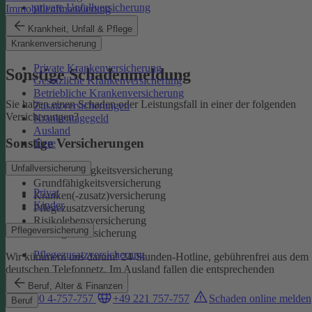
private Unfallversicherung
Immobilienfinanzierung
Auslandskrankenschutz
Krankheit, Unfall & Pflege
Reiserücktritt
Krankenversicherung
Reisegepäck
Private Krankenversicherung
Sonstige Schadenmeldung
Gesetzliche Krankenversicherung
Betriebliche Krankenversicherung
Sie haben einen Schaden oder Leistungsfall in einer der folgenden
Zusatzversicherungen
Versicherungen?
Krankentagegeld
Ausland
Sonstige Versicherungen
Tiere
Unfallversicherung
Berufsunfähigkeitsversicherung
Grundfähigkeitsversicherung
Privat
Kranken(-zusatz)versicherung
Kinder
Pflegezusatzversicherung
Risikolebensversicherung
Pflegeversicherung
Sterbegeldversicherung
Pflegezusatzversicherung
Wir kümmern uns darum!
24-Stunden-Hotline, gebührenfrei aus dem
deutschen Telefonnetz. Im Ausland fallen die entsprechenden
Landesgebühren an:
Beruf, Alter & Finanzen
0800 4-757-757
+49 221 757-757
Schaden online melden
Beruf