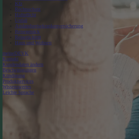
Kfz
Rechtsschutz
Haftpflicht
Unfall
Auslandsreisekrankenversicherung
Reisegepäck
Reiserücktritt
Haus und Wohnen
meineDEVK
Kontakt
Kundendaten ändern
Bescheinigungen
Kündigung
Produktservices
Wissenswertes
Leichte Sprache