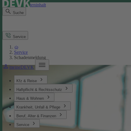
Direkt zum Seiteninhalt
Suche
Service
Service
Schadenmeldung
meineDEVK
Kfz & Reise
Haftpflicht & Rechtsschutz
Haus & Wohnen
Krankheit, Unfall & Pflege
Beruf, Alter & Finanzen
Service