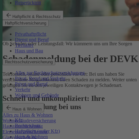
Reiserücktritt
Haftpflicht & Rechtsschutz
Haftpflichtversicherung
Privathaftpflicht
Dienst und Beruf
Ob Schaden oder Leistungsfall: Wir kümmern uns um Ihre Sorgen
Tierhalter
Haus und Bau
Schadenmeldung bei der DEVK
Rechtsschutzversicherung
Alles zur Rechtsschutzversicherung
Telefonisch, online oder persönlich vor Ort: Bei uns haben Sie
Privat, Beruf und Verkehr
verschiedene Möglichkeiten, Ihren Schaden zu melden. Weiter unten
Privat und Beruf
gelangen Sie zu den jeweiligen Kontaktwegen je Schadenart.
Verkehr
Wohnen und Gebäude
Schnell und unkompliziert: Ihre
Schadenmeldung bei uns
Haus & Wohnen
Alles zu Haus & Wohnen
Kfz
Wohngebäudeversicherung
Rechtsschutz
Hausratversicherung
Haftpflicht (außer Kfz)
Elementarversicherung
Haus & Wohnen
Glasversicherung