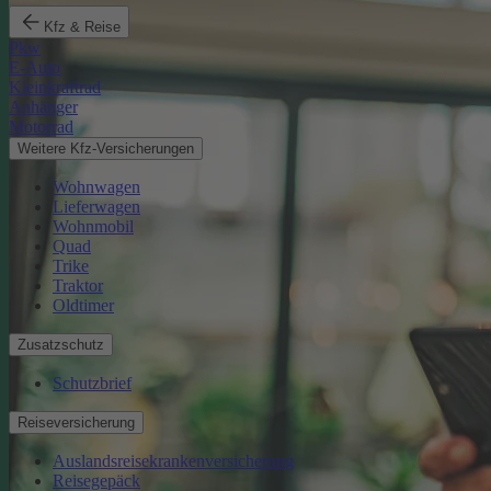
Kfz & Reise
Pkw
E-Auto
Kleinkraftrad
Anhänger
Motorrad
Weitere Kfz-Versicherungen
Wohnwagen
Lieferwagen
Wohnmobil
Quad
Trike
Traktor
Oldtimer
Zusatzschutz
Schutzbrief
Reiseversicherung
Auslandsreisekrankenversicherung
Reisegepäck