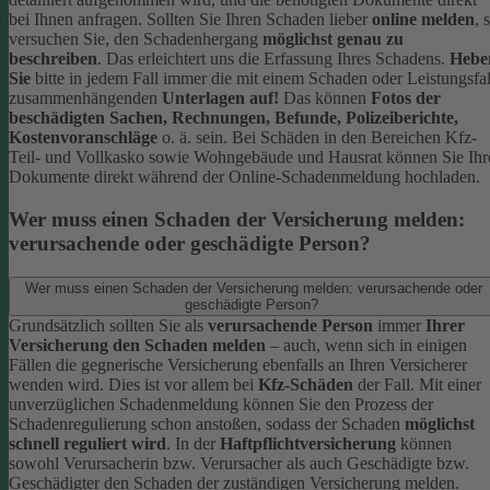
bei Ihnen anfragen.
Sollten Sie Ihren Schaden lieber
online melden
, 
versuchen Sie, den Schadenhergang
möglichst genau zu
beschreiben
. Das erleichtert uns die Erfassung Ihres Schadens.
Hebe
Sie
bitte in jedem Fall immer die mit einem Schaden oder Leistungsfal
zusammenhängenden
Unterlagen auf!
Das können
Fotos der
beschädigten Sachen, Rechnungen, Befunde, Polizeiberichte,
Kostenvoranschläge
o. ä. sein.
Bei Schäden in den Bereichen Kfz-
Teil- und Vollkasko sowie Wohngebäude und Hausrat können Sie Ihr
Dokumente direkt während der Online-Schadenmeldung hochladen.
Wer muss einen Schaden der Versicherung melden:
verursachende oder geschädigte Person?
Wer muss einen Schaden der Versicherung melden: verursachende oder
geschädigte Person?
Grundsätzlich sollten Sie als
verursachende Person
immer
Ihrer
Versicherung den Schaden melden
– auch, wenn sich in einigen
Fällen die gegnerische Versicherung ebenfalls an Ihren Versicherer
wenden wird. Dies ist vor allem bei
Kfz-Schäden
der Fall.
Mit einer
unverzüglichen Schadenmeldung können Sie den Prozess der
Schadenregulierung schon anstoßen, sodass der Schaden
möglichst
schnell reguliert wird
.
In der
Haftpflichtversicherung
können
sowohl Verursacherin bzw. Verursacher als auch Geschädigte bzw.
Geschädigter den Schaden der zuständigen Versicherung melden.