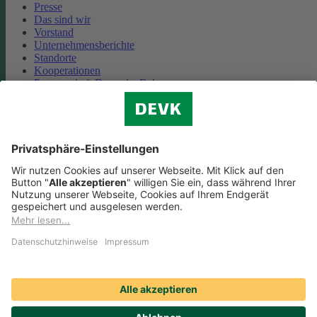
Presse
Das sind wir
Vorstand
Unternehmensberichte
Standorte
Kooperationen
Partnerschaft Deutsche Bahn
Nachhaltigkeit
Cookie-Einstellungen
Datenschutz
Impressum
Streitbeilegung
Nutzungshinweise
EU-Transparenzverordnung
Compliance
Barrierefreiheit
Social Media Icons sowie Verlinkungen, die mit
gekennzeichnet