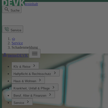
Direkt zum Seiteninhalt
Suche
Service
Service
Schadenmeldung
meineDEVK
Kfz & Reise
Haftpflicht & Rechtsschutz
Haus & Wohnen
Krankheit, Unfall & Pflege
Beruf, Alter & Finanzen
Service