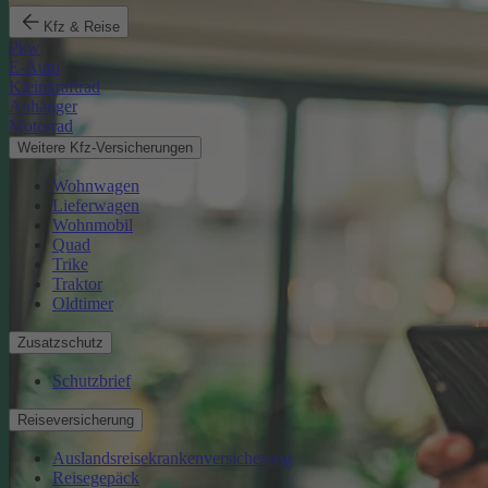
Kfz & Reise
Pkw
E-Auto
Kleinkraftrad
Anhänger
Motorrad
Weitere Kfz-Versicherungen
Wohnwagen
Lieferwagen
Wohnmobil
Quad
Trike
Traktor
Oldtimer
Zusatzschutz
Schutzbrief
Reiseversicherung
Auslandsreisekrankenversicherung
Reisegepäck