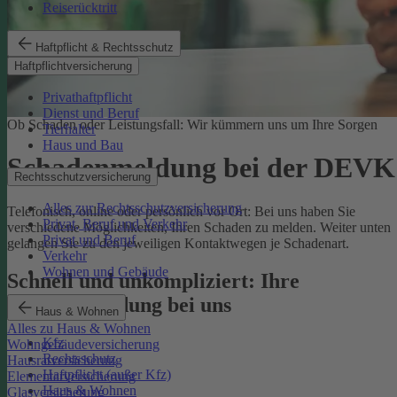
Reiserücktritt
Haftpflicht & Rechtsschutz
Haftpflichtversicherung
Privathaftpflicht
Dienst und Beruf
Ob Schaden oder Leistungsfall: Wir kümmern uns um Ihre Sorgen
Tierhalter
Haus und Bau
Schadenmeldung bei der DEVK
Rechtsschutzversicherung
Alles zur Rechtsschutzversicherung
Telefonisch, online oder persönlich vor Ort: Bei uns haben Sie
Privat, Beruf und Verkehr
verschiedene Möglichkeiten, Ihren Schaden zu melden. Weiter unten
Privat und Beruf
gelangen Sie zu den jeweiligen Kontaktwegen je Schadenart.
Verkehr
Wohnen und Gebäude
Schnell und unkompliziert: Ihre
Schadenmeldung bei uns
Haus & Wohnen
Alles zu Haus & Wohnen
Kfz
Wohngebäudeversicherung
Rechtsschutz
Hausratversicherung
Haftpflicht (außer Kfz)
Elementarversicherung
Haus & Wohnen
Glasversicherung