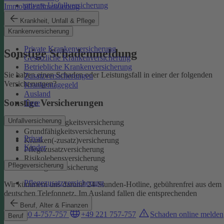
private Unfallversicherung
Immobilienfinanzierung
Auslandskrankenschutz
Krankheit, Unfall & Pflege
Reiserücktritt
Krankenversicherung
Reisegepäck
Private Krankenversicherung
Sonstige Schadenmeldung
Gesetzliche Krankenversicherung
Betriebliche Krankenversicherung
Sie haben einen Schaden oder Leistungsfall in einer der folgenden
Zusatzversicherungen
Versicherungen?
Krankentagegeld
Ausland
Sonstige Versicherungen
Tiere
Unfallversicherung
Berufsunfähigkeitsversicherung
Grundfähigkeitsversicherung
Privat
Kranken(-zusatz)versicherung
Kinder
Pflegezusatzversicherung
Risikolebensversicherung
Pflegeversicherung
Sterbegeldversicherung
Pflegezusatzversicherung
Wir kümmern uns darum!
24-Stunden-Hotline, gebührenfrei aus dem
deutschen Telefonnetz. Im Ausland fallen die entsprechenden
Landesgebühren an:
Beruf, Alter & Finanzen
0800 4-757-757
+49 221 757-757
Schaden online melden
Beruf