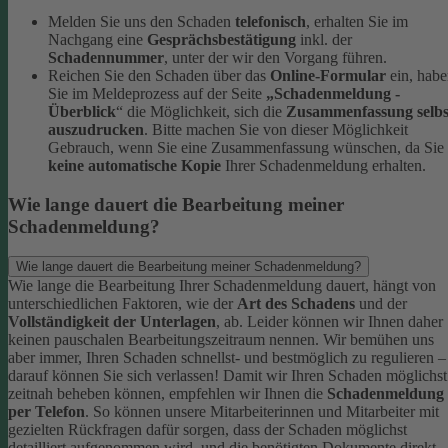
Melden Sie uns den Schaden
telefonisch
, erhalten Sie im
Nachgang eine
Gesprächsbestätigung
inkl. der
Schadennummer
, unter der wir den Vorgang führen.
Reichen Sie den Schaden über das
Online-Formular
ein, hab
Sie im Meldeprozess auf der Seite
„Schadenmeldung -
Überblick
“ die Möglichkeit, sich die
Zusammenfassung selbs
auszudrucken
. Bitte machen Sie von dieser Möglichkeit
Gebrauch, wenn Sie eine Zusammenfassung wünschen, da Sie
keine automatische Kopie
Ihrer Schadenmeldung erhalten.
Wie lange dauert die Bearbeitung meiner
Schadenmeldung?
Wie lange dauert die Bearbeitung meiner Schadenmeldung?
Wie lange die Bearbeitung Ihrer Schadenmeldung dauert, hängt von
unterschiedlichen Faktoren, wie der
Art des Schadens
und der
Vollständigkeit der Unterlagen
, ab. Leider können wir Ihnen daher
keinen pauschalen Bearbeitungszeitraum nennen. Wir bemühen uns
aber immer, Ihren Schaden schnellst- und bestmöglich zu regulieren –
darauf können Sie sich verlassen!
Damit wir Ihren Schaden möglichst
zeitnah beheben können, empfehlen wir Ihnen die
Schadenmeldung
per Telefon
. So können unsere Mitarbeiterinnen und Mitarbeiter mit
gezielten Rückfragen dafür sorgen, dass der Schaden möglichst
detailliert aufgenommen wird, und die benötigten Dokumente direkt