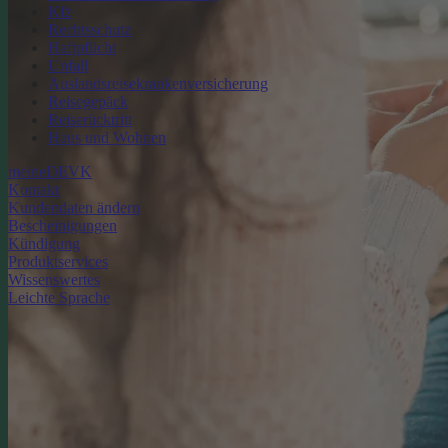
Kfz
Rechtsschutz
Haftpflicht
Unfall
Auslandsreisekrankenversicherung
Reisegepäck
Reiserücktritt
Haus und Wohnen
meineDEVK
Kontakt
Kundendaten ändern
Bescheinigungen
Kündigung
Produktservices
Wissenswertes
Leichte Sprache