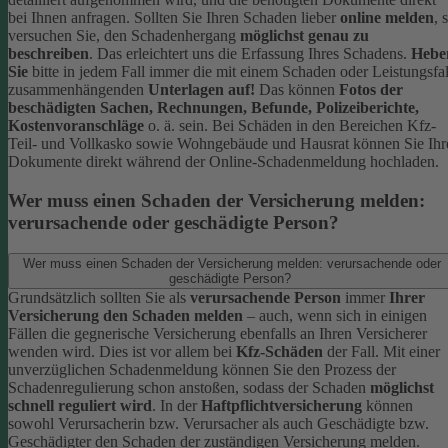
bei Ihnen anfragen.
Sollten Sie Ihren Schaden lieber
online melden
, 
versuchen Sie, den Schadenhergang
möglichst genau zu
beschreiben
. Das erleichtert uns die Erfassung Ihres Schadens.
Hebe
Sie
bitte in jedem Fall immer die mit einem Schaden oder Leistungsfal
zusammenhängenden
Unterlagen auf!
Das können
Fotos der
beschädigten Sachen, Rechnungen, Befunde, Polizeiberichte,
Kostenvoranschläge
o. ä. sein.
Bei Schäden in den Bereichen Kfz-
Teil- und Vollkasko sowie Wohngebäude und Hausrat können Sie Ihr
Dokumente direkt während der Online-Schadenmeldung hochladen.
Wer muss einen Schaden der Versicherung melden:
verursachende oder geschädigte Person?
Wer muss einen Schaden der Versicherung melden: verursachende oder
geschädigte Person?
Grundsätzlich sollten Sie als
verursachende Person
immer
Ihrer
Versicherung den Schaden melden
– auch, wenn sich in einigen
Fällen die gegnerische Versicherung ebenfalls an Ihren Versicherer
wenden wird. Dies ist vor allem bei
Kfz-Schäden
der Fall.
Mit einer
unverzüglichen Schadenmeldung können Sie den Prozess der
Schadenregulierung schon anstoßen, sodass der Schaden
möglichst
schnell reguliert wird
.
In der
Haftpflichtversicherung
können
sowohl Verursacherin bzw. Verursacher als auch Geschädigte bzw.
Geschädigter den Schaden der zuständigen Versicherung melden.