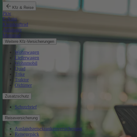
Kfz & Reise
Pkw
E-Auto
Kleinkraftrad
Anhänger
Motorrad
Weitere Kfz-Versicherungen
Wohnwagen
Lieferwagen
Wohnmobil
Quad
Trike
Traktor
Oldtimer
Zusatzschutz
Schutzbrief
Reiseversicherung
Auslandsreisekrankenversicherung
Reisegepäck