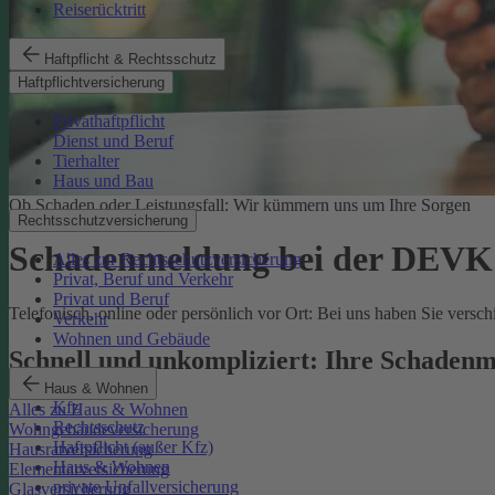
Reiserücktritt
Haftpflicht & Rechtsschutz
Haftpflichtversicherung
Privathaftpflicht
Dienst und Beruf
Tierhalter
Haus und Bau
Ob Schaden oder Leistungsfall: Wir kümmern uns um Ihre Sorgen
Rechtsschutzversicherung
Schadenmeldung bei der DEVK
Alles zur Rechtsschutzversicherung
Privat, Beruf und Verkehr
Privat und Beruf
Telefonisch, online oder persönlich vor Ort: Bei uns haben Sie vers
Verkehr
Wohnen und Gebäude
Schnell und unkompliziert: Ihre Schadenm
Haus & Wohnen
Kfz
Alles zu Haus & Wohnen
Rechtsschutz
Wohngebäudeversicherung
Haftpflicht (außer Kfz)
Hausratversicherung
Haus & Wohnen
Elementarversicherung
private Unfallversicherung
Glasversicherung