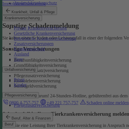
Auslandskrankenschutz
Immobilienfinanzierung
Reiserücktritt
Krankheit, Unfall & Pflege
Reisegepäck
Krankenversicherung
Sonstige Schadenmeldung
Private Krankenversicherung
Gesetzliche Krankenversicherung
Sie haben einen Schaden oder Leistungsfall in einer der folgenden V
Betriebliche Krankenversicherung
Zusatzversicherungen
Sonstige Versicherungen
Krankentagegeld
Ausland
Tiere
Berufsunfähigkeitsversicherung
Grundfähigkeitsversicherung
Unfallversicherung
Kranken(-zusatz)versicherung
Pflegezusatzversicherung
Privat
Risikolebensversicherung
Kinder
Sterbegeldversicherung
Pflegeversicherung
Wir kümmern uns darum!
24-Stunden-Hotline, gebührenfrei aus dem 
0800 4-757-757
+49 221 757-757
Schaden online melden
Pflegezusatzversicherung
Schadenfall in Ihrer Tierkrankenversicherung melde
Beruf, Alter & Finanzen
Beruf
Wenn Sie eine Leistung Ihrer Tierkrankenversicherung in Anspruch 