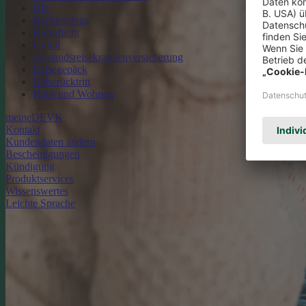
Kfz
Rechtsschutz
Haftpflicht
Unfall
Auslandsreisekrankenversicherung
Reisegepäck
Reiserücktritt
Haus und Wohnen
meineDEVK
Kontakt
Kundendaten ändern
Bescheinigungen
Kündigung
Produktservices
Wissenswertes
Leichte Sprache