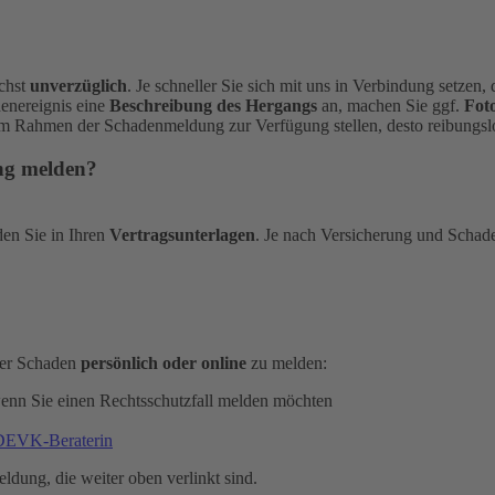
ichst
unverzüglich
. Je schneller Sie sich mit uns in Verbindung setzen
denereignis eine
Beschreibung des Hergangs
an, machen Sie ggf.
Fot
im Rahmen der Schadenmeldung zur Verfügung stellen, desto reibungslo
ung melden?
den Sie in Ihren
Vertragsunterlagen
. Je nach Versicherung und Schad
oder Schaden
persönlich oder online
zu melden:
wenn Sie einen Rechtsschutzfall melden möchten
 DEVK-Beraterin
eldung, die weiter oben verlinkt sind.