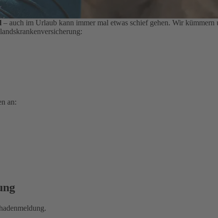
l
– auch im Urlaub kann immer mal etwas schief gehen. Wir kümmern un
slandskrankenversicherung:
en an:
ung
Schadenmeldung.