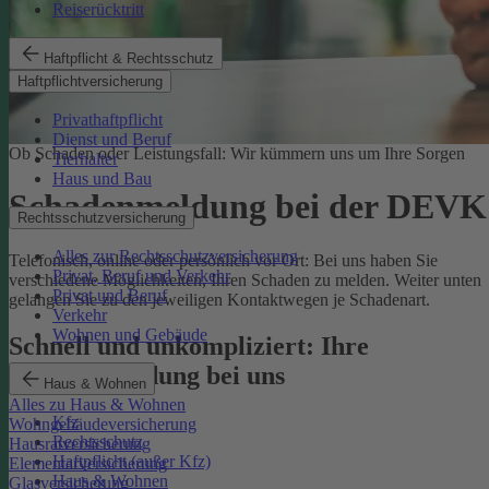
Reiserücktritt
Haftpflicht & Rechtsschutz
Haftpflichtversicherung
Privathaftpflicht
Dienst und Beruf
Ob Schaden oder Leistungsfall: Wir kümmern uns um Ihre Sorgen
Tierhalter
Haus und Bau
Schadenmeldung bei der DEVK
Rechtsschutzversicherung
Alles zur Rechtsschutzversicherung
Telefonisch, online oder persönlich vor Ort: Bei uns haben Sie
Privat, Beruf und Verkehr
verschiedene Möglichkeiten, Ihren Schaden zu melden. Weiter unten
Privat und Beruf
gelangen Sie zu den jeweiligen Kontaktwegen je Schadenart.
Verkehr
Wohnen und Gebäude
Schnell und unkompliziert: Ihre
Schadenmeldung bei uns
Haus & Wohnen
Alles zu Haus & Wohnen
Kfz
Wohngebäudeversicherung
Rechtsschutz
Hausratversicherung
Haftpflicht (außer Kfz)
Elementarversicherung
Haus & Wohnen
Glasversicherung