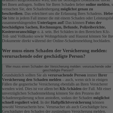
bei Ihnen anfragen.
Sollten Sie Ihren Schaden lieber
online melden
, 
versuchen Sie, den Schadenhergang
möglichst genau zu
beschreiben
. Das erleichtert uns die Erfassung Ihres Schadens.
Hebe
Sie
bitte in jedem Fall immer die mit einem Schaden oder Leistungsfal
zusammenhängenden
Unterlagen auf!
Das können
Fotos der
beschädigten Sachen, Rechnungen, Befunde, Polizeiberichte,
Kostenvoranschläge
o. ä. sein.
Bei Schäden in den Bereichen Kfz-
Teil- und Vollkasko sowie Wohngebäude und Hausrat können Sie Ihr
Dokumente direkt während der Online-Schadenmeldung hochladen.
Wer muss einen Schaden der Versicherung melden:
verursachende oder geschädigte Person?
Wer muss einen Schaden der Versicherung melden: verursachende oder
geschädigte Person?
Grundsätzlich sollten Sie als
verursachende Person
immer
Ihrer
Versicherung den Schaden melden
– auch, wenn sich in einigen
Fällen die gegnerische Versicherung ebenfalls an Ihren Versicherer
wenden wird. Dies ist vor allem bei
Kfz-Schäden
der Fall.
Mit einer
unverzüglichen Schadenmeldung können Sie den Prozess der
Schadenregulierung schon anstoßen, sodass der Schaden
möglichst
schnell reguliert wird
.
In der
Haftpflichtversicherung
können
sowohl Verursacherin bzw. Verursacher als auch Geschädigte bzw.
Geschädigter den Schaden der zuständigen Versicherung melden.