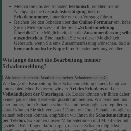
Melden Sie uns den Schaden
telefonisch
, erhalten Sie im
Nachgang eine
Gesprächsbestätigung
inkl. der
Schadennummer
, unter der wir den Vorgang führen.
Reichen Sie den Schaden über das
Online-Formular
ein, hab
Sie im Meldeprozess auf der Seite
„Schadenmeldung -
Überblick
“ die Möglichkeit, sich die
Zusammenfassung selbs
auszudrucken
. Bitte machen Sie von dieser Möglichkeit
Gebrauch, wenn Sie eine Zusammenfassung wünschen, da Sie
keine automatische Kopie
Ihrer Schadenmeldung erhalten.
Wie lange dauert die Bearbeitung meiner
Schadenmeldung?
Wie lange dauert die Bearbeitung meiner Schadenmeldung?
Wie lange die Bearbeitung Ihrer Schadenmeldung dauert, hängt von
unterschiedlichen Faktoren, wie der
Art des Schadens
und der
Vollständigkeit der Unterlagen
, ab. Leider können wir Ihnen daher
keinen pauschalen Bearbeitungszeitraum nennen. Wir bemühen uns
aber immer, Ihren Schaden schnellst- und bestmöglich zu regulieren –
darauf können Sie sich verlassen!
Damit wir Ihren Schaden möglichst
zeitnah beheben können, empfehlen wir Ihnen die
Schadenmeldung
per Telefon
. So können unsere Mitarbeiterinnen und Mitarbeiter mit
gezielten Rückfragen dafür sorgen, dass der Schaden möglichst
detailliert aufgenommen wird, und die benötigten Dokumente direkt