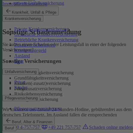
private Unfallversicherung
Immobilienfinanzierung
Auslandskrankenschutz
Krankheit, Unfall & Pflege
Reiserücktritt
Krankenversicherung
Reisegepäck
Private Krankenversicherung
Sonstige Schadenmeldung
Gesetzliche Krankenversicherung
Betriebliche Krankenversicherung
Sie haben einen Schaden oder Leistungsfall in einer der folgenden
Zusatzversicherungen
Versicherungen?
Krankentagegeld
Ausland
Sonstige Versicherungen
Tiere
Unfallversicherung
Berufsunfähigkeitsversicherung
Grundfähigkeitsversicherung
Privat
Kranken(-zusatz)versicherung
Kinder
Pflegezusatzversicherung
Risikolebensversicherung
Pflegeversicherung
Sterbegeldversicherung
Pflegezusatzversicherung
Wir kümmern uns darum!
24-Stunden-Hotline, gebührenfrei aus dem
deutschen Telefonnetz. Im Ausland fallen die entsprechenden
Landesgebühren an:
Beruf, Alter & Finanzen
0800 4-757-757
+49 221 757-757
Schaden online melden
Beruf