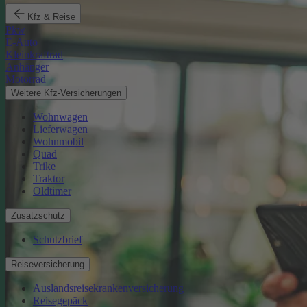
Kfz & Reise
Pkw
E-Auto
Kleinkraftrad
Anhänger
Motorrad
Weitere Kfz-Versicherungen
Wohnwagen
Lieferwagen
Wohnmobil
Quad
Trike
Traktor
Oldtimer
Zusatzschutz
Schutzbrief
Reiseversicherung
Auslandsreisekrankenversicherung
Reisegepäck