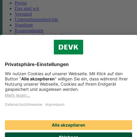
Presse
Das sind wir
Vorstand
Unternehmensberichte
Standorte
Kooperationen
Partnerschaft Deutsche Bahn
Nachhaltigkeit
Cookie-Einstellungen
Datenschutz
Impressum
Streitbeilegung
Nutzungshinweise
EU-Transparenzverordnung
Compliance
Barrierefreiheit
Social Media Icons sowie Verlinkungen, die mit
gekennzeichnet