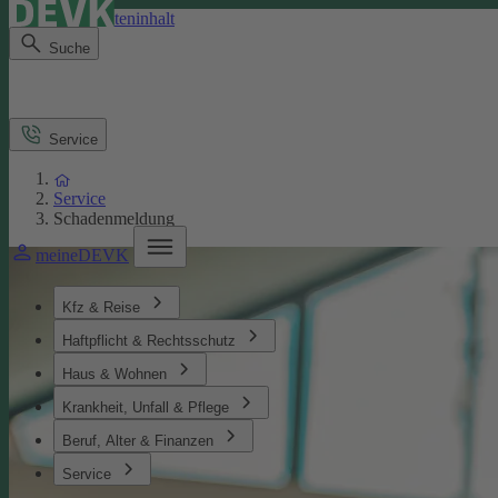
Direkt zum Seiteninhalt
Suche
Service
Service
Schadenmeldung
meineDEVK
Kfz & Reise
Haftpflicht & Rechtsschutz
Haus & Wohnen
Krankheit, Unfall & Pflege
Beruf, Alter & Finanzen
Service