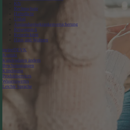
Kfz
Rechtsschutz
Haftpflicht
Unfall
Auslandsreisekrankenversicherung
Reisegepäck
Reiserücktritt
Haus und Wohnen
meineDEVK
Kontakt
Kundendaten ändern
Bescheinigungen
Kündigung
Produktservices
Wissenswertes
Leichte Sprache