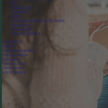
Kfz
Rechtsschutz
Haftpflicht
Unfall
Auslandsreisekrankenversicherung
Reisegepäck
Reiserücktritt
Haus und Wohnen
meineDEVK
Kontakt
Kundendaten ändern
Bescheinigungen
Kündigung
Produktservices
Wissenswertes
Leichte Sprache