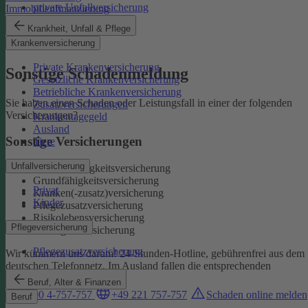
private Unfallversicherung
Immobilienfinanzierung
Auslandskrankenschutz
Krankheit, Unfall & Pflege
Reiserücktritt
Krankenversicherung
Reisegepäck
Private Krankenversicherung
Sonstige Schadenmeldung
Gesetzliche Krankenversicherung
Betriebliche Krankenversicherung
Sie haben einen Schaden oder Leistungsfall in einer der folgenden
Zusatzversicherungen
Versicherungen?
Krankentagegeld
Ausland
Sonstige Versicherungen
Tiere
Unfallversicherung
Berufsunfähigkeitsversicherung
Grundfähigkeitsversicherung
Privat
Kranken(-zusatz)versicherung
Kinder
Pflegezusatzversicherung
Risikolebensversicherung
Pflegeversicherung
Sterbegeldversicherung
Pflegezusatzversicherung
Wir kümmern uns darum!
24-Stunden-Hotline, gebührenfrei aus dem
deutschen Telefonnetz. Im Ausland fallen die entsprechenden
Landesgebühren an:
Beruf, Alter & Finanzen
0800 4-757-757
+49 221 757-757
Schaden online melden
Beruf