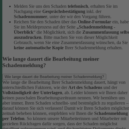
Melden Sie uns den Schaden
telefonisch
, erhalten Sie im
Nachgang eine
Gesprächsbestätigung
inkl. der
Schadennummer
, unter der wir den Vorgang führen.
Reichen Sie den Schaden über das
Online-Formular
ein, hab
Sie im Meldeprozess auf der Seite
„Schadenmeldung -
Überblick
“ die Möglichkeit, sich die
Zusammenfassung selbs
auszudrucken
. Bitte machen Sie von dieser Möglichkeit
Gebrauch, wenn Sie eine Zusammenfassung wünschen, da Sie
keine automatische Kopie
Ihrer Schadenmeldung erhalten.
Wie lange dauert die Bearbeitung meiner
Schadenmeldung?
Wie lange dauert die Bearbeitung meiner Schadenmeldung?
Wie lange die Bearbeitung Ihrer Schadenmeldung dauert, hängt von
unterschiedlichen Faktoren, wie der
Art des Schadens
und der
Vollständigkeit der Unterlagen
, ab. Leider können wir Ihnen daher
keinen pauschalen Bearbeitungszeitraum nennen. Wir bemühen uns
aber immer, Ihren Schaden schnellst- und bestmöglich zu regulieren –
darauf können Sie sich verlassen!
Damit wir Ihren Schaden möglichst
zeitnah beheben können, empfehlen wir Ihnen die
Schadenmeldung
per Telefon
. So können unsere Mitarbeiterinnen und Mitarbeiter mit
gezielten Rückfragen dafür sorgen, dass der Schaden möglichst
detailliert aufgenommen wird, und die benötigten Dokumente direkt