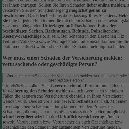
bei Ihnen anfragen.
Sollten Sie Ihren Schaden lieber
online melden
, 
versuchen Sie, den Schadenhergang
möglichst genau zu
beschreiben
. Das erleichtert uns die Erfassung Ihres Schadens.
Hebe
Sie
bitte in jedem Fall immer die mit einem Schaden oder Leistungsfal
zusammenhängenden
Unterlagen auf!
Das können
Fotos der
beschädigten Sachen, Rechnungen, Befunde, Polizeiberichte,
Kostenvoranschläge
o. ä. sein.
Bei Schäden in den Bereichen Kfz-
Teil- und Vollkasko sowie Wohngebäude und Hausrat können Sie Ihr
Dokumente direkt während der Online-Schadenmeldung hochladen.
Wer muss einen Schaden der Versicherung melden:
verursachende oder geschädigte Person?
Wer muss einen Schaden der Versicherung melden: verursachende oder
geschädigte Person?
Grundsätzlich sollten Sie als
verursachende Person
immer
Ihrer
Versicherung den Schaden melden
– auch, wenn sich in einigen
Fällen die gegnerische Versicherung ebenfalls an Ihren Versicherer
wenden wird. Dies ist vor allem bei
Kfz-Schäden
der Fall.
Mit einer
unverzüglichen Schadenmeldung können Sie den Prozess der
Schadenregulierung schon anstoßen, sodass der Schaden
möglichst
schnell reguliert wird
.
In der
Haftpflichtversicherung
können
sowohl Verursacherin bzw. Verursacher als auch Geschädigte bzw.
Geschädigter den Schaden der zuständigen Versicherung melden.