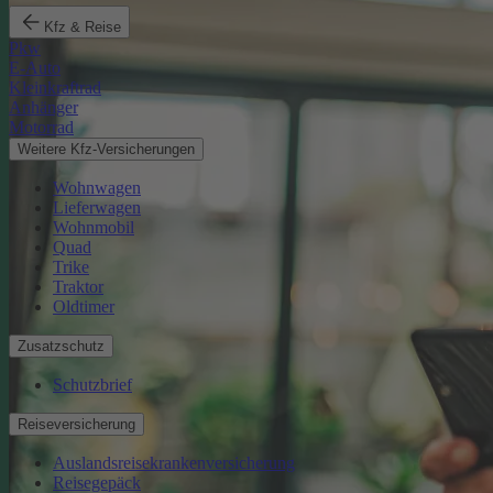
Kfz & Reise
Pkw
E-Auto
Kleinkraftrad
Anhänger
Motorrad
Weitere Kfz-Versicherungen
Wohnwagen
Lieferwagen
Wohnmobil
Quad
Trike
Traktor
Oldtimer
Zusatzschutz
Schutzbrief
Reiseversicherung
Auslandsreisekrankenversicherung
Reisegepäck