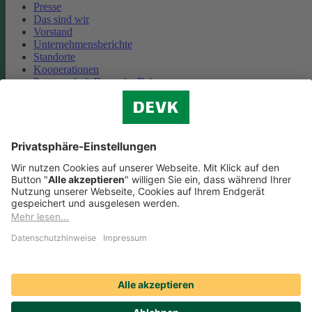
Presse
Das sind wir
Vorstand
Unternehmensberichte
Standorte
Kooperationen
Partnerschaft Deutsche Bahn
Nachhaltigkeit
Cookie-Einstellungen
Datenschutz
Impressum
Streitbeilegung
Nutzungshinweise
EU-Transparenzverordnung
Compliance
Barrierefreiheit
Social Media Icons sowie Verlinkungen, die mit
gekennzeichnet