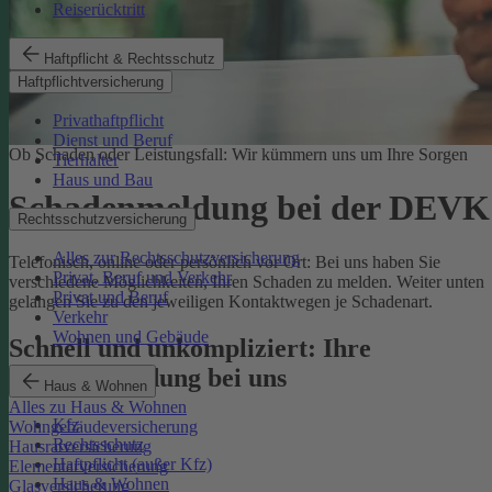
Reiserücktritt
Haftpflicht & Rechtsschutz
Haftpflichtversicherung
Privathaftpflicht
Dienst und Beruf
Ob Schaden oder Leistungsfall: Wir kümmern uns um Ihre Sorgen
Tierhalter
Haus und Bau
Schadenmeldung bei der DEVK
Rechtsschutzversicherung
Alles zur Rechtsschutzversicherung
Telefonisch, online oder persönlich vor Ort: Bei uns haben Sie
Privat, Beruf und Verkehr
verschiedene Möglichkeiten, Ihren Schaden zu melden. Weiter unten
Privat und Beruf
gelangen Sie zu den jeweiligen Kontaktwegen je Schadenart.
Verkehr
Wohnen und Gebäude
Schnell und unkompliziert: Ihre
Schadenmeldung bei uns
Haus & Wohnen
Alles zu Haus & Wohnen
Kfz
Wohngebäudeversicherung
Rechtsschutz
Hausratversicherung
Haftpflicht (außer Kfz)
Elementarversicherung
Haus & Wohnen
Glasversicherung