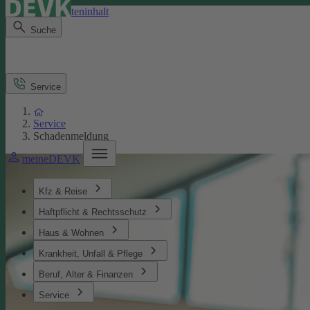
Direkt zum Seiteninhalt
Suche
Service
Service
Schadenmeldung
meineDEVK
Kfz & Reise
Haftpflicht & Rechtsschutz
Haus & Wohnen
Krankheit, Unfall & Pflege
Beruf, Alter & Finanzen
Service