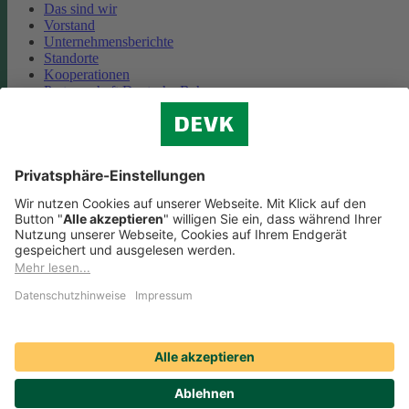
Das sind wir
Vorstand
Unternehmensberichte
Standorte
Kooperationen
Partnerschaft Deutsche Bahn
Nachhaltigkeit
Cookie-Einstellungen
Datenschutz
Impressum
Streitbeilegung
Nutzungshinweise
EU-Transparenzverordnung
Compliance
Barrierefreiheit
Social Media Icons sowie Verlinkungen, die mit
gekennzeichnet
sind, führen auf externe Seiten. Die DEVK ist für die dortigen Inhalte