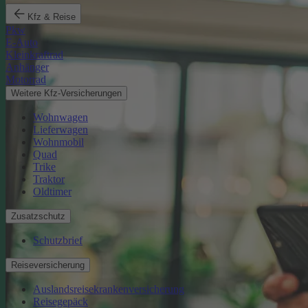
Kfz & Reise
Pkw
E-Auto
Kleinkraftrad
Anhänger
Motorrad
Weitere Kfz-Versicherungen
Wohnwagen
Lieferwagen
Wohnmobil
Quad
Trike
Traktor
Oldtimer
Zusatzschutz
Schutzbrief
Reiseversicherung
Auslandsreisekrankenversicherung
Reisegepäck