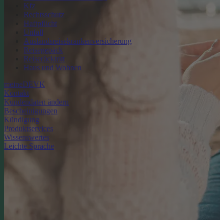
Kfz
Rechtsschutz
Haftpflicht
Unfall
Auslandsreisekrankenversicherung
Reisegepäck
Reiserücktritt
Haus und Wohnen
meineDEVK
Kontakt
Kundendaten ändern
Bescheinigungen
Kündigung
Produktservices
Wissenswertes
Leichte Sprache