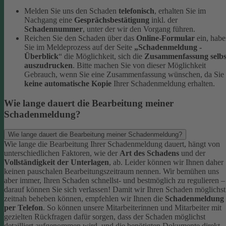
Melden Sie uns den Schaden
telefonisch
, erhalten Sie im
Nachgang eine
Gesprächsbestätigung
inkl. der
Schadennummer
, unter der wir den Vorgang führen.
Reichen Sie den Schaden über das
Online-Formular
ein, hab
Sie im Meldeprozess auf der Seite
„Schadenmeldung -
Überblick
“ die Möglichkeit, sich die
Zusammenfassung selbs
auszudrucken
. Bitte machen Sie von dieser Möglichkeit
Gebrauch, wenn Sie eine Zusammenfassung wünschen, da Sie
keine automatische Kopie
Ihrer Schadenmeldung erhalten.
Wie lange dauert die Bearbeitung meiner
Schadenmeldung?
Wie lange dauert die Bearbeitung meiner Schadenmeldung?
Wie lange die Bearbeitung Ihrer Schadenmeldung dauert, hängt von
unterschiedlichen Faktoren, wie der
Art des Schadens
und der
Vollständigkeit der Unterlagen
, ab. Leider können wir Ihnen daher
keinen pauschalen Bearbeitungszeitraum nennen. Wir bemühen uns
aber immer, Ihren Schaden schnellst- und bestmöglich zu regulieren –
darauf können Sie sich verlassen!
Damit wir Ihren Schaden möglichst
zeitnah beheben können, empfehlen wir Ihnen die
Schadenmeldung
per Telefon
. So können unsere Mitarbeiterinnen und Mitarbeiter mit
gezielten Rückfragen dafür sorgen, dass der Schaden möglichst
detailliert aufgenommen wird, und die benötigten Dokumente direkt