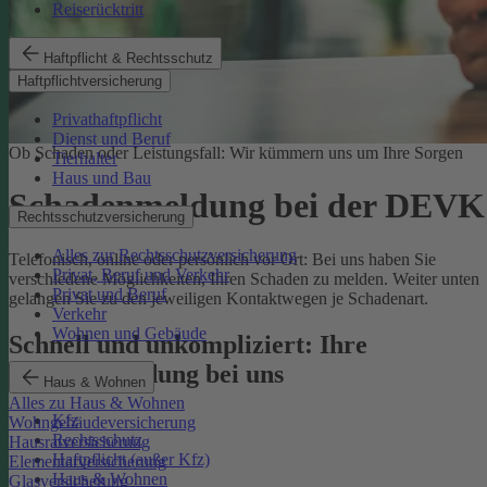
Reiserücktritt
Haftpflicht & Rechtsschutz
Haftpflichtversicherung
Privathaftpflicht
Dienst und Beruf
Ob Schaden oder Leistungsfall: Wir kümmern uns um Ihre Sorgen
Tierhalter
Haus und Bau
Schadenmeldung bei der DEVK
Rechtsschutzversicherung
Alles zur Rechtsschutzversicherung
Telefonisch, online oder persönlich vor Ort: Bei uns haben Sie
Privat, Beruf und Verkehr
verschiedene Möglichkeiten, Ihren Schaden zu melden. Weiter unten
Privat und Beruf
gelangen Sie zu den jeweiligen Kontaktwegen je Schadenart.
Verkehr
Wohnen und Gebäude
Schnell und unkompliziert: Ihre
Schadenmeldung bei uns
Haus & Wohnen
Alles zu Haus & Wohnen
Kfz
Wohngebäudeversicherung
Rechtsschutz
Hausratversicherung
Haftpflicht (außer Kfz)
Elementarversicherung
Haus & Wohnen
Glasversicherung