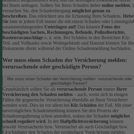
bei Ihnen anfragen.
Sollten Sie Ihren Schaden lieber
online melden
, 
versuchen Sie, den Schadenhergang
möglichst genau zu
beschreiben
. Das erleichtert uns die Erfassung Ihres Schadens.
Hebe
Sie
bitte in jedem Fall immer die mit einem Schaden oder Leistungsfal
zusammenhängenden
Unterlagen auf!
Das können
Fotos der
beschädigten Sachen, Rechnungen, Befunde, Polizeiberichte,
Kostenvoranschläge
o. ä. sein.
Bei Schäden in den Bereichen Kfz-
Teil- und Vollkasko sowie Wohngebäude und Hausrat können Sie Ihr
Dokumente direkt während der Online-Schadenmeldung hochladen.
Wer muss einen Schaden der Versicherung melden:
verursachende oder geschädigte Person?
Wer muss einen Schaden der Versicherung melden: verursachende oder
geschädigte Person?
Grundsätzlich sollten Sie als
verursachende Person
immer
Ihrer
Versicherung den Schaden melden
– auch, wenn sich in einigen
Fällen die gegnerische Versicherung ebenfalls an Ihren Versicherer
wenden wird. Dies ist vor allem bei
Kfz-Schäden
der Fall.
Mit einer
unverzüglichen Schadenmeldung können Sie den Prozess der
Schadenregulierung schon anstoßen, sodass der Schaden
möglichst
schnell reguliert wird
.
In der
Haftpflichtversicherung
können
sowohl Verursacherin bzw. Verursacher als auch Geschädigte bzw.
Geschädigter den Schaden der zuständigen Versicherung melden.