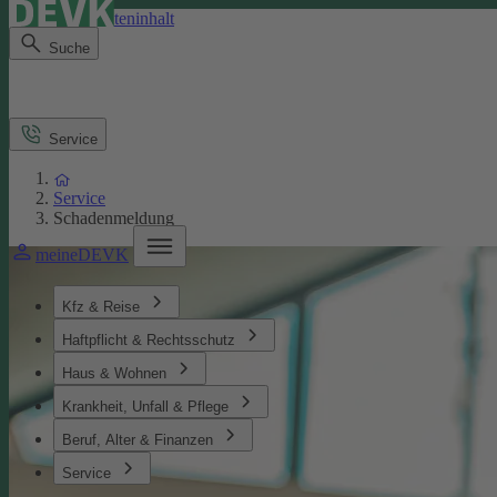
Direkt zum Seiteninhalt
Suche
Service
Service
Schadenmeldung
meineDEVK
Kfz & Reise
Haftpflicht & Rechtsschutz
Haus & Wohnen
Krankheit, Unfall & Pflege
Beruf, Alter & Finanzen
Service