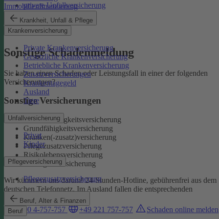
private Unfallversicherung
Immobilienfinanzierung
Auslandskrankenschutz
Krankheit, Unfall & Pflege
Reiserücktritt
Krankenversicherung
Reisegepäck
Private Krankenversicherung
Sonstige Schadenmeldung
Gesetzliche Krankenversicherung
Betriebliche Krankenversicherung
Sie haben einen Schaden oder Leistungsfall in einer der folgenden
Zusatzversicherungen
Versicherungen?
Krankentagegeld
Ausland
Sonstige Versicherungen
Tiere
Unfallversicherung
Berufsunfähigkeitsversicherung
Grundfähigkeitsversicherung
Privat
Kranken(-zusatz)versicherung
Kinder
Pflegezusatzversicherung
Risikolebensversicherung
Pflegeversicherung
Sterbegeldversicherung
Pflegezusatzversicherung
Wir kümmern uns darum!
24-Stunden-Hotline, gebührenfrei aus dem
deutschen Telefonnetz. Im Ausland fallen die entsprechenden
Landesgebühren an:
Beruf, Alter & Finanzen
0800 4-757-757
+49 221 757-757
Schaden online melden
Beruf