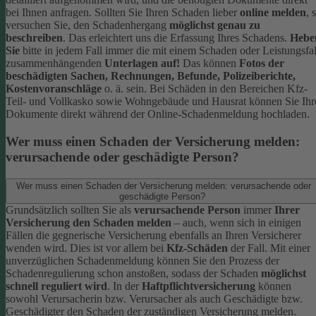
bei Ihnen anfragen.
Sollten Sie Ihren Schaden lieber
online melden
, 
versuchen Sie, den Schadenhergang
möglichst genau zu
beschreiben
. Das erleichtert uns die Erfassung Ihres Schadens.
Hebe
Sie
bitte in jedem Fall immer die mit einem Schaden oder Leistungsfal
zusammenhängenden
Unterlagen auf!
Das können
Fotos der
beschädigten Sachen, Rechnungen, Befunde, Polizeiberichte,
Kostenvoranschläge
o. ä. sein.
Bei Schäden in den Bereichen Kfz-
Teil- und Vollkasko sowie Wohngebäude und Hausrat können Sie Ihr
Dokumente direkt während der Online-Schadenmeldung hochladen.
Wer muss einen Schaden der Versicherung melden:
verursachende oder geschädigte Person?
Wer muss einen Schaden der Versicherung melden: verursachende oder
geschädigte Person?
Grundsätzlich sollten Sie als
verursachende Person
immer
Ihrer
Versicherung den Schaden melden
– auch, wenn sich in einigen
Fällen die gegnerische Versicherung ebenfalls an Ihren Versicherer
wenden wird. Dies ist vor allem bei
Kfz-Schäden
der Fall.
Mit einer
unverzüglichen Schadenmeldung können Sie den Prozess der
Schadenregulierung schon anstoßen, sodass der Schaden
möglichst
schnell reguliert wird
.
In der
Haftpflichtversicherung
können
sowohl Verursacherin bzw. Verursacher als auch Geschädigte bzw.
Geschädigter den Schaden der zuständigen Versicherung melden.