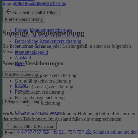
private Unfallversicherung
Immobilienfinanzierung
Auslandskrankenschutz
Krankheit, Unfall & Pflege
Reiserücktritt
Krankenversicherung
Reisegepäck
Private Krankenversicherung
Sonstige Schadenmeldung
Gesetzliche Krankenversicherung
Betriebliche Krankenversicherung
Sie haben einen Schaden oder Leistungsfall in einer der folgenden
Zusatzversicherungen
Versicherungen?
Krankentagegeld
Ausland
Sonstige Versicherungen
Tiere
Unfallversicherung
Berufsunfähigkeitsversicherung
Grundfähigkeitsversicherung
Privat
Kranken(-zusatz)versicherung
Kinder
Pflegezusatzversicherung
Risikolebensversicherung
Pflegeversicherung
Sterbegeldversicherung
Pflegezusatzversicherung
Wir kümmern uns darum!
24-Stunden-Hotline, gebührenfrei aus dem
deutschen Telefonnetz. Im Ausland fallen die entsprechenden
Landesgebühren an:
Beruf, Alter & Finanzen
0800 4-757-757
+49 221 757-757
Schaden online melden
Beruf