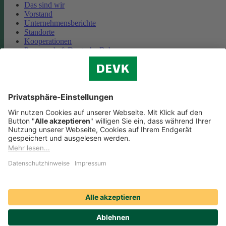
Das sind wir
Vorstand
Unternehmensberichte
Standorte
Kooperationen
Partnerschaft Deutsche Bahn
Nachhaltigkeit
Cookie-Einstellungen
Datenschutz
Impressum
Streitbeilegung
Nutzungshinweise
EU-Transparenzverordnung
Compliance
Barrierefreiheit
Social Media Icons sowie Verlinkungen, die mit
gekennzeichnet
sind, führen auf externe Seiten. Die DEVK ist für die dortigen Inhalte