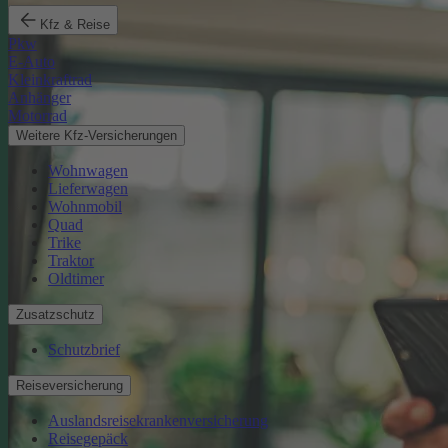
Kfz & Reise
Pkw
E-Auto
Kleinkraftrad
Anhänger
Motorrad
Weitere Kfz-Versicherungen
Wohnwagen
Lieferwagen
Wohnmobil
Quad
Trike
Traktor
Oldtimer
Zusatzschutz
Schutzbrief
Reiseversicherung
Auslandsreisekrankenversicherung
Reisegepäck