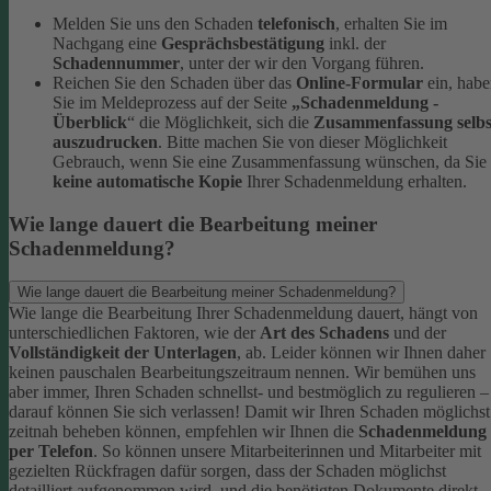
Melden Sie uns den Schaden
telefonisch
, erhalten Sie im
Nachgang eine
Gesprächsbestätigung
inkl. der
Schadennummer
, unter der wir den Vorgang führen.
Reichen Sie den Schaden über das
Online-Formular
ein, hab
Sie im Meldeprozess auf der Seite
„Schadenmeldung -
Überblick
“ die Möglichkeit, sich die
Zusammenfassung selbs
auszudrucken
. Bitte machen Sie von dieser Möglichkeit
Gebrauch, wenn Sie eine Zusammenfassung wünschen, da Sie
keine automatische Kopie
Ihrer Schadenmeldung erhalten.
Wie lange dauert die Bearbeitung meiner
Schadenmeldung?
Wie lange dauert die Bearbeitung meiner Schadenmeldung?
Wie lange die Bearbeitung Ihrer Schadenmeldung dauert, hängt von
unterschiedlichen Faktoren, wie der
Art des Schadens
und der
Vollständigkeit der Unterlagen
, ab. Leider können wir Ihnen daher
keinen pauschalen Bearbeitungszeitraum nennen. Wir bemühen uns
aber immer, Ihren Schaden schnellst- und bestmöglich zu regulieren –
darauf können Sie sich verlassen!
Damit wir Ihren Schaden möglichst
zeitnah beheben können, empfehlen wir Ihnen die
Schadenmeldung
per Telefon
. So können unsere Mitarbeiterinnen und Mitarbeiter mit
gezielten Rückfragen dafür sorgen, dass der Schaden möglichst
detailliert aufgenommen wird, und die benötigten Dokumente direkt