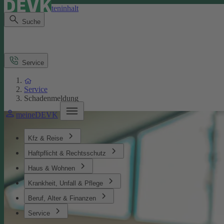
Direkt zum Seiteninhalt
Suche
Service
Service
Schadenmeldung
meineDEVK
Kfz & Reise
Haftpflicht & Rechtsschutz
Haus & Wohnen
Krankheit, Unfall & Pflege
Beruf, Alter & Finanzen
Service