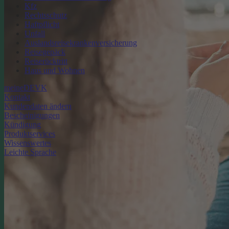
Kfz
Rechtsschutz
Haftpflicht
Unfall
Auslandsreisekrankenversicherung
Reisegepäck
Reiserücktritt
Haus und Wohnen
meineDEVK
Kontakt
Kundendaten ändern
Bescheinigungen
Kündigung
Produktservices
Wissenswertes
Leichte Sprache