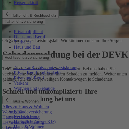
Reiserücktritt
Haftpflicht & Rechtsschutz
Haftpflichtversicherung
Privathaftpflicht
Dienst und Beruf
Ob Schaden oder Leistungsfall: Wir kümmern uns um Ihre Sorgen
Tierhalter
Haus und Bau
Schadenmeldung bei der DEVK
Rechtsschutzversicherung
Alles zur Rechtsschutzversicherung
Telefonisch, online oder persönlich vor Ort: Bei uns haben Sie
Privat, Beruf und Verkehr
verschiedene Möglichkeiten, Ihren Schaden zu melden. Weiter unten
Privat und Beruf
gelangen Sie zu den jeweiligen Kontaktwegen je Schadenart.
Verkehr
Wohnen und Gebäude
Schnell und unkompliziert: Ihre
Schadenmeldung bei uns
Haus & Wohnen
Alles zu Haus & Wohnen
Kfz
Wohngebäudeversicherung
Rechtsschutz
Hausratversicherung
Haftpflicht (außer Kfz)
Elementarversicherung
Haus & Wohnen
Glasversicherung