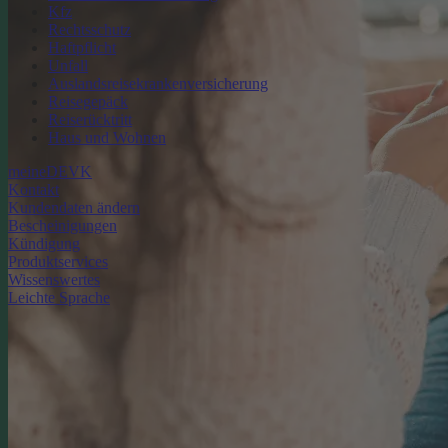
Kfz
Rechtsschutz
Haftpflicht
Unfall
Auslandsreisekrankenversicherung
Reisegepäck
Reiserücktritt
Haus und Wohnen
meineDEVK
Kontakt
Kundendaten ändern
Bescheinigungen
Kündigung
Produktservices
Wissenswertes
Leichte Sprache