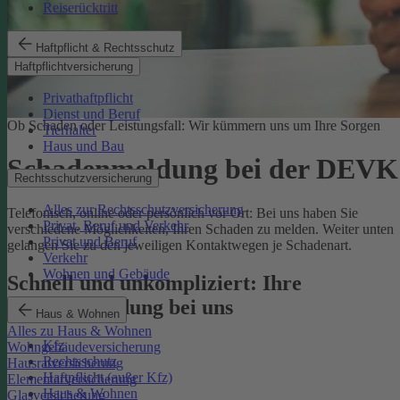
Reiserücktritt
Haftpflicht & Rechtsschutz
Haftpflichtversicherung
Privathaftpflicht
Dienst und Beruf
Ob Schaden oder Leistungsfall: Wir kümmern uns um Ihre Sorgen
Tierhalter
Haus und Bau
Schadenmeldung bei der DEVK
Rechtsschutzversicherung
Alles zur Rechtsschutzversicherung
Telefonisch, online oder persönlich vor Ort: Bei uns haben Sie
Privat, Beruf und Verkehr
verschiedene Möglichkeiten, Ihren Schaden zu melden. Weiter unten
Privat und Beruf
gelangen Sie zu den jeweiligen Kontaktwegen je Schadenart.
Verkehr
Wohnen und Gebäude
Schnell und unkompliziert: Ihre
Schadenmeldung bei uns
Haus & Wohnen
Alles zu Haus & Wohnen
Kfz
Wohngebäudeversicherung
Rechtsschutz
Hausratversicherung
Haftpflicht (außer Kfz)
Elementarversicherung
Haus & Wohnen
Glasversicherung