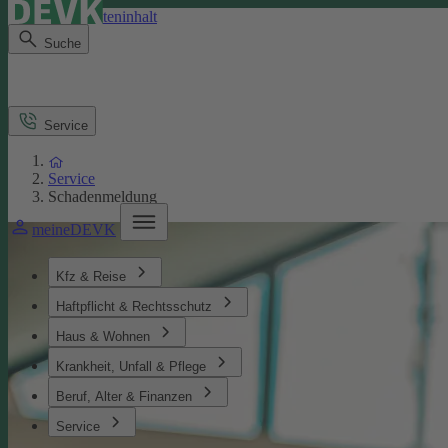
Direkt zum Seiteninhalt
Suche
Service
Service
Schadenmeldung
meineDEVK
Kfz & Reise
Haftpflicht & Rechtsschutz
Haus & Wohnen
Krankheit, Unfall & Pflege
Beruf, Alter & Finanzen
Service