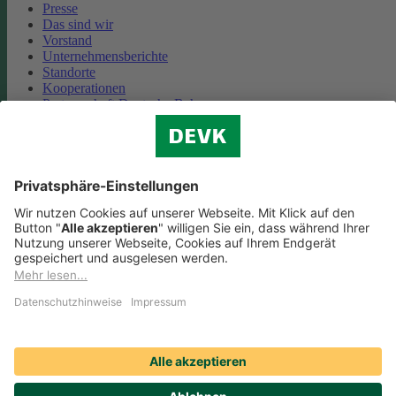
Presse
Das sind wir
Vorstand
Unternehmensberichte
Standorte
Kooperationen
Partnerschaft Deutsche Bahn
Nachhaltigkeit
Cookie-Einstellungen
Datenschutz
Impressum
Streitbeilegung
Nutzungshinweise
EU-Transparenzverordnung
Compliance
Barrierefreiheit
Social Media Icons sowie Verlinkungen, die mit
gekennzeichnet