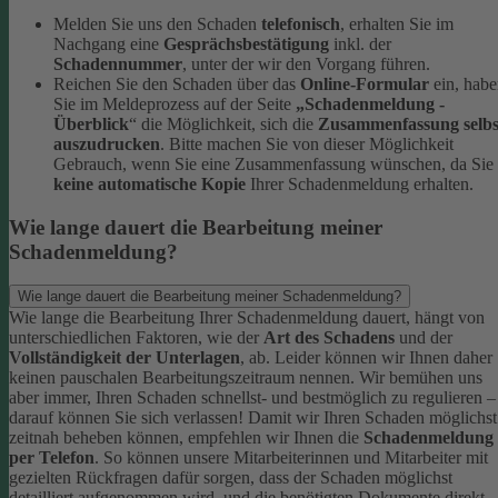
Melden Sie uns den Schaden
telefonisch
, erhalten Sie im
Nachgang eine
Gesprächsbestätigung
inkl. der
Schadennummer
, unter der wir den Vorgang führen.
Reichen Sie den Schaden über das
Online-Formular
ein, hab
Sie im Meldeprozess auf der Seite
„Schadenmeldung -
Überblick
“ die Möglichkeit, sich die
Zusammenfassung selbs
auszudrucken
. Bitte machen Sie von dieser Möglichkeit
Gebrauch, wenn Sie eine Zusammenfassung wünschen, da Sie
keine automatische Kopie
Ihrer Schadenmeldung erhalten.
Wie lange dauert die Bearbeitung meiner
Schadenmeldung?
Wie lange dauert die Bearbeitung meiner Schadenmeldung?
Wie lange die Bearbeitung Ihrer Schadenmeldung dauert, hängt von
unterschiedlichen Faktoren, wie der
Art des Schadens
und der
Vollständigkeit der Unterlagen
, ab. Leider können wir Ihnen daher
keinen pauschalen Bearbeitungszeitraum nennen. Wir bemühen uns
aber immer, Ihren Schaden schnellst- und bestmöglich zu regulieren –
darauf können Sie sich verlassen!
Damit wir Ihren Schaden möglichst
zeitnah beheben können, empfehlen wir Ihnen die
Schadenmeldung
per Telefon
. So können unsere Mitarbeiterinnen und Mitarbeiter mit
gezielten Rückfragen dafür sorgen, dass der Schaden möglichst
detailliert aufgenommen wird, und die benötigten Dokumente direkt