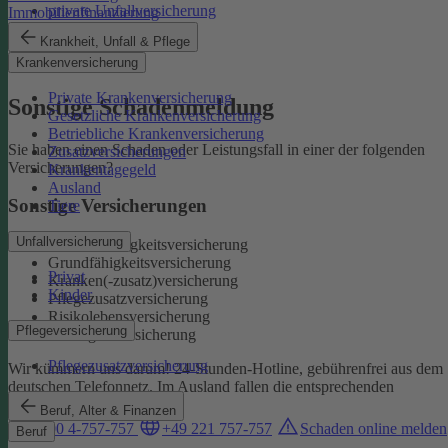
private Unfallversicherung
Immobilienfinanzierung
Auslandskrankenschutz
Krankheit, Unfall & Pflege
Reiserücktritt
Krankenversicherung
Reisegepäck
Private Krankenversicherung
Sonstige Schadenmeldung
Gesetzliche Krankenversicherung
Betriebliche Krankenversicherung
Sie haben einen Schaden oder Leistungsfall in einer der folgenden
Zusatzversicherungen
Versicherungen?
Krankentagegeld
Ausland
Sonstige Versicherungen
Tiere
Unfallversicherung
Berufsunfähigkeitsversicherung
Grundfähigkeitsversicherung
Privat
Kranken(-zusatz)versicherung
Kinder
Pflegezusatzversicherung
Risikolebensversicherung
Pflegeversicherung
Sterbegeldversicherung
Pflegezusatzversicherung
Wir kümmern uns darum!
24-Stunden-Hotline, gebührenfrei aus dem
deutschen Telefonnetz. Im Ausland fallen die entsprechenden
Landesgebühren an:
Beruf, Alter & Finanzen
0800 4-757-757
+49 221 757-757
Schaden online melden
Beruf