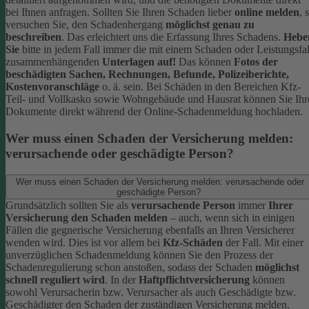
bei Ihnen anfragen.
Sollten Sie Ihren Schaden lieber
online melden
, 
versuchen Sie, den Schadenhergang
möglichst genau zu
beschreiben
. Das erleichtert uns die Erfassung Ihres Schadens.
Hebe
Sie
bitte in jedem Fall immer die mit einem Schaden oder Leistungsfal
zusammenhängenden
Unterlagen auf!
Das können
Fotos der
beschädigten Sachen, Rechnungen, Befunde, Polizeiberichte,
Kostenvoranschläge
o. ä. sein.
Bei Schäden in den Bereichen Kfz-
Teil- und Vollkasko sowie Wohngebäude und Hausrat können Sie Ihr
Dokumente direkt während der Online-Schadenmeldung hochladen.
Wer muss einen Schaden der Versicherung melden:
verursachende oder geschädigte Person?
Wer muss einen Schaden der Versicherung melden: verursachende oder
geschädigte Person?
Grundsätzlich sollten Sie als
verursachende Person
immer
Ihrer
Versicherung den Schaden melden
– auch, wenn sich in einigen
Fällen die gegnerische Versicherung ebenfalls an Ihren Versicherer
wenden wird. Dies ist vor allem bei
Kfz-Schäden
der Fall.
Mit einer
unverzüglichen Schadenmeldung können Sie den Prozess der
Schadenregulierung schon anstoßen, sodass der Schaden
möglichst
schnell reguliert wird
.
In der
Haftpflichtversicherung
können
sowohl Verursacherin bzw. Verursacher als auch Geschädigte bzw.
Geschädigter den Schaden der zuständigen Versicherung melden.