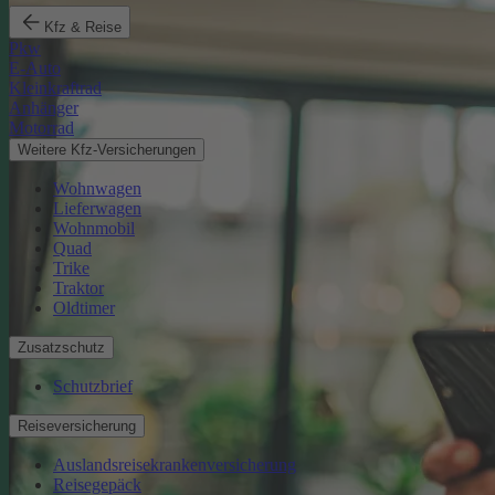
Kfz & Reise
Pkw
E-Auto
Kleinkraftrad
Anhänger
Motorrad
Weitere Kfz-Versicherungen
Wohnwagen
Lieferwagen
Wohnmobil
Quad
Trike
Traktor
Oldtimer
Zusatzschutz
Schutzbrief
Reiseversicherung
Auslandsreisekrankenversicherung
Reisegepäck