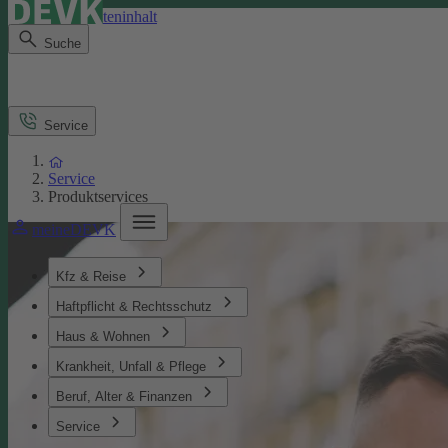
Direkt zum Seiteninhalt
Suche
Service
Service
Produktservices
meineDEVK
Kfz & Reise
Haftpflicht & Rechtsschutz
Haus & Wohnen
Krankheit, Unfall & Pflege
Beruf, Alter & Finanzen
Service