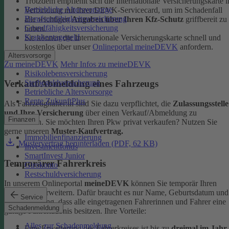
Trotzdem empfiehlt sich die Internationale Versicherungskarte i
Betriebliche Altersvorsorge
Verbindung mit Ihrer DEVK-Servicecard, um im Schadenfall
Berufsunfähigkeitsversicherung
alle wichtigen
Angaben über Ihren Kfz-Schutz
griffbereit zu
Grundfähigkeitsversicherung
haben.
Krankentagegeld
Sie können die Internationale Versicherungskarte schnell und
kostenlos über unser
Onlineportal meineDEVK
anfordern.
Altersvorsorge
Zu meineDEVK
Mehr Infos zu meineDEVK
Risikolebensversicherung
Sterbegeldversicherung
Verkauf/Abmeldung eines Fahrzeugs
Betriebliche Altersvorsorge
Rente ZukunftPlus
Als Fahrzeughalter:in sind Sie dazu verpflichtet, die
Zulassungsstelle
und Ihre Versicherung
über einen Verkauf/Abmeldung zu
Finanzen
informieren. Sie möchten Ihren Pkw privat verkaufen? Nutzen Sie
gerne unseren
Muster-Kaufvertrag.
Immobilienfinanzierung
Mustervertrag herunterladen (PDF, 62 KB)
Investmentfonds
SmartInvest Junior
Temporärer Fahrerkreis
Girokonto
Restschuldversicherung
In unserem Onlineportal
meineDEVK
können Sie temporär Ihren
Fahrerkreis erweitern. Dafür braucht es nur Name, Geburtsdatum und
Service
die Bestätigung, dass alle eingetragenen Fahrerinnen und Fahrer eine
Schadenmeldung
gültige Fahrerlaubnis besitzen.
Ihre Vorteile:
Alles zur Schadenmeldung
Eine Erweiterung des Fahrerkreises ist bis zu
dreimal im Jahr