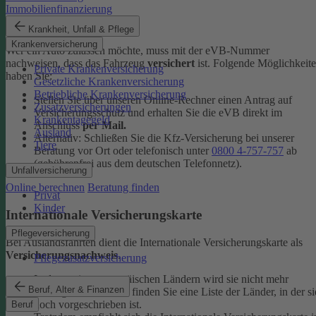
Immobilienfinanzierung
eVB-Nummer
Krankheit, Unfall & Pflege
Krankenversicherung
Wer ein Auto zulassen möchte, muss mit der eVB-Nummer
nachweisen, dass das Fahrzeug
versichert
ist. Folgende Möglichkeit
Private Krankenversicherung
haben Sie:
Gesetzliche Krankenversicherung
Betriebliche Krankenversicherung
Stellen Sie über unseren Online-Rechner einen Antrag auf
Zusatzversicherungen
Versicherungsschutz und erhalten Sie die eVB direkt im
Krankentagegeld
Anschluss
per Mail.
Ausland
Alternativ: Schließen Sie die Kfz-​Versicherung bei unserer
Tiere
Beratung vor Ort oder telefonisch unter
0800 4-​757-757
ab
(gebührenfrei aus dem deutschen Telefonnetz).
Unfallversicherung
Online berechnen
Beratung finden
Privat
Kinder
Internationale Versicherungskarte
Pflegeversicherung
Bei Auslandsfahrten dient die Internationale Versicherungskarte als
Versicherungsnachweis
.
Pflegezusatzversicherung
In den meisten europäischen Ländern wird sie nicht mehr
Beruf, Alter & Finanzen
verlangt. In den
FAQ
finden Sie eine Liste der Länder, in der si
noch vorgeschrieben ist.
Beruf