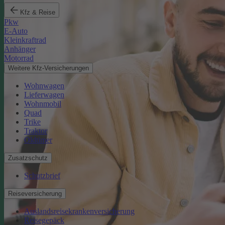
Kfz & Reise
Pkw
E-Auto
Kleinkraftrad
Anhänger
Motorrad
Weitere Kfz-Versicherungen
Wohnwagen
Lieferwagen
Wohnmobil
Quad
Trike
Traktor
Oldtimer
Zusatzschutz
Schutzbrief
Reiseversicherung
Auslandsreisekrankenversicherung
Reisegepäck