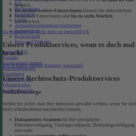
Kfz
möglich.
Rechtsschutz
Bis zu fünf weitere Fahrer:innen
können Sie mitversichern.
Haftpflicht
Temporäre Fahrer:innen sind
bis zu sechs Wochen
Unfall
mitversichert.
Auslandsreisekrankenversicherung
Reisegepäck
Zu meineDEVK
Mehr Infos zu meineDEVK
Reiserücktritt
Haus und Wohnen
Unsere Produktservices, wenn es doch mal
kracht
meineDEVK
Kontakt
Kundendaten ändern
Kfz-Schaden melden
Ratgeber Autounfall
Bescheinigungen
Kündigung
Unsere Rechtsschutz-Produktservices
Produktservices
Wissenswertes
Leichte Sprache
Notfallvorsorge
Stellen Sie sicher, dass Ihre Interessen gewahrt werden, wenn Sie nich
mehr selbstbestimmt entscheiden können.
Dokumenten-Assistent
für Ihre persönliche
Patientenverfügung, Vorsorgevollmacht, Betreuungsverfügung
und mehr
schnell und
kostenlos online
erstellen