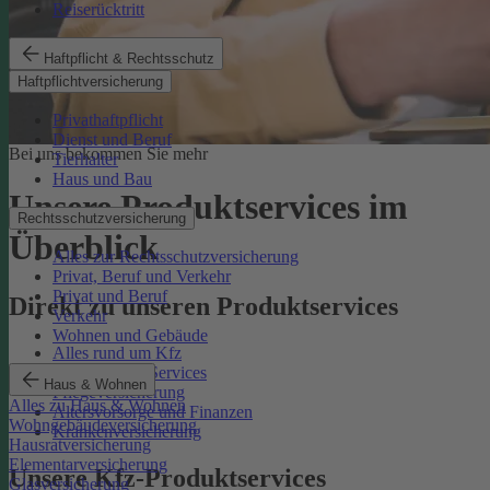
Reiserücktritt
Haftpflicht & Rechtsschutz
Haftpflichtversicherung
Privathaftpflicht
Dienst und Beruf
Bei uns bekommen Sie mehr
Tierhalter
Haus und Bau
Unsere Produktservices im
Rechtsschutzversicherung
Überblick
Alles zur Rechtsschutzversicherung
Privat, Beruf und Verkehr
Privat und Beruf
Direkt zu unseren Produktservices
Verkehr
Wohnen und Gebäude
Alles rund um Kfz
Rechtsschutz-Services
Haus & Wohnen
Pflegeversicherung
Alles zu Haus & Wohnen
Altersvorsorge und Finanzen
Wohngebäudeversicherung
Krankenversicherung
Hausratversicherung
Elementarversicherung
Unsere Kfz-Produktservices
Glasversicherung