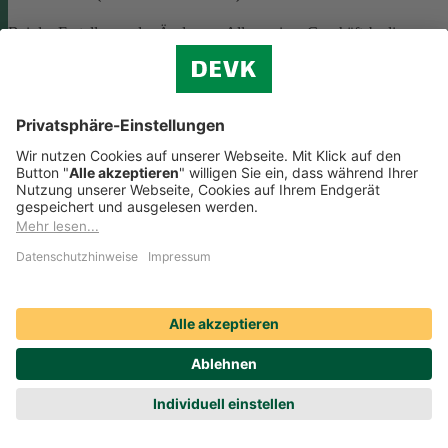
Bei der Erstellung oder Änderung Allgemeiner Geschäftsbedingunge
(AGB) ist eine Vielzahl rechtlicher Vorschriften zu beachten. Wir
helfen Ihnen dabei und vermitteln Ihnen versierte selbstständige
Rechtsbeistände, die Ihre
AGB nach deutschem Recht auf Herz u
Nieren prüfen
.
Die genannten Services werden Ihnen über das
Online-Portal der DAHAG Rechtsservices AG angeboten.
Zum Gewerbeservice
Beratungs-Rechtsschutz bei Unternehmensnachfolge
Wenn Sie Ihre Firma an eine Nachfolgerin oder einen Nachfolger
übergeben, sind viele rechtliche Fragen zu klären. Wir vermitteln Ihn
kompetente, selbstständige Rechtsanwältinnen und Rechtsanwälte, di
Sie beraten und Ihre Fragen zur
Unternehmensnachfolge
beantworten.
Rufen Sie einfach unsere telefonische Schadenhilfe
Rechtsschutz an:
0221 757-1996
.
Produktservices Krankenversicherung: Welche
Vorteile bietet mir die Krankenversicherungs-App der
DEVK?
Produktservices Krankenversicherung: Welche Vorteile bietet mir die