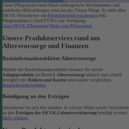
Unser Pflegeportal bietet Ihnen umfangreiche Informationen und
praktische Hilfestellungen rund um das Thema Pflege.
Es steht allen
DEVK-Versicherten mit
Pflegetagegeldversicherung
inkl.
Pflegeassistance (Tarif PT/PA) zur Verfügung.
Zum DEVK-Pflegeportal
Mehr zum Pflegeportal
Unsere Produktservices rund um
Altersvorsorge und Finanzen
Basisinformationsblätter Altersvorsorge
Mithilfe der Basisinformationsblätter können Sie unsere
Anlageprodukte
im Bereich
Altersvorsorge
einfach und schnell
bezüglich der
Risiken und Kosten
miteinander vergleichen.
Basisinformationsblätter
Beteiligung an den Erträgen
Informieren Sie sich hier darüber, in welcher Höhe unsere Versicherte
an den
Erträgen der DEVK-Lebensversicherung
beteiligt werden.
Mehr erfahren