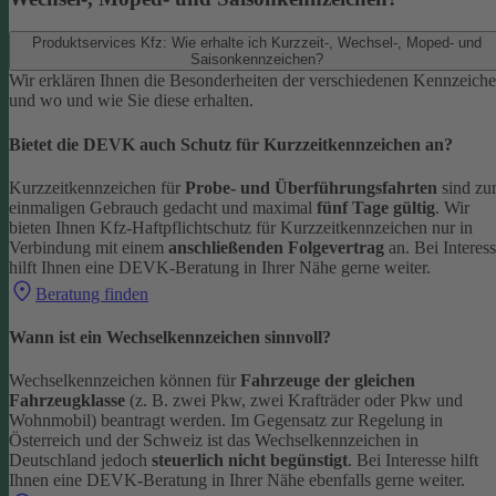
Produktservices Kfz: Wie erhalte ich Kurzzeit-, Wechsel-, Moped- und
Saisonkennzeichen?
Wir erklären Ihnen die Besonderheiten der verschiedenen Kennzeich
und wo und wie Sie diese erhalten.
Bietet die DEVK auch Schutz für Kurzzeitkennzeichen an?
Kurzzeitkennzeichen für
Probe- und Überführungsfahrten
sind z
einmaligen Gebrauch gedacht und maximal
fünf Tage gültig
. Wir
bieten Ihnen Kfz-Haftpflichtschutz für Kurzzeitkennzeichen nur in
Verbindung mit einem
anschließenden Folgevertrag
an.
Bei Interes
hilft Ihnen eine DEVK-Beratung in Ihrer Nähe gerne weiter.
Beratung finden
Wann ist ein Wechselkennzeichen sinnvoll?
Wechselkennzeichen können für
Fahrzeuge der gleichen
Fahrzeugklasse
(z. B. zwei Pkw, zwei Krafträder oder Pkw und
Wohnmobil) beantragt werden. Im Gegensatz zur Regelung in
Österreich und der Schweiz ist das Wechselkennzeichen in
Deutschland jedoch
steuerlich nicht begünstigt
.
Bei Interesse hilft
Ihnen eine DEVK-Beratung in Ihrer Nähe ebenfalls gerne weiter.