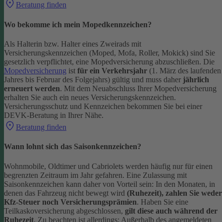
Beratung finden
Wo bekomme ich mein Mopedkennzeichen?
Als Halterin bzw. Halter eines Zweirads mit
Versicherungskennzeichen (Moped, Mofa, Roller, Mokick) sind Sie
gesetzlich verpflichtet, eine Mopedversicherung abzuschließen. Die
Mopedversicherung
ist
für ein Verkehrsjahr
(1. März des laufenden
Jahres bis Februar des Folgejahrs) gültig und muss daher
jährlich
erneuert werden
. Mit dem Neuabschluss Ihrer Mopedversicherung
erhalten Sie auch ein neues Versicherungskennzeichen.
Versicherungsschutz und Kennzeichen bekommen Sie bei einer
DEVK-Beratung in Ihrer Nähe.
Beratung finden
Wann lohnt sich das Saisonkennzeichen?
Wohnmobile, Oldtimer und Cabriolets werden häufig nur für einen
begrenzten Zeitraum im Jahr gefahren. Eine Zulassung mit
Saisonkennzeichen kann daher von Vorteil sein: In den Monaten, in
denen das Fahrzeug nicht bewegt wird
(Ruhezeit), zahlen Sie weder
Kfz-Steuer noch Versicherungsprämien
.
Haben Sie eine
Teilkaskoversicherung abgeschlossen,
gilt diese auch während der
Ruhezeit
. Zu beachten ist allerdings: Außerhalb des angemeldeten