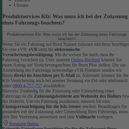
Ukraine
Produktservices Kfz: Was muss ich bei der Zulassung
eines Fahrzeugs beachten?
Produktservices Kfz: Was muss ich bei der Zulassung eines Fahrzeugs
beachten?
Wenn Sie ein Fahrzeug auf Ihren Namen zulassen möchten, benötige
Sie eine eVB.
eVB
steht für
elektronische
Versicherungsbestätigung
. Mit ihr weisen Sie nach, dass Ihr
Fahrzeug versichert ist.
Über unseren
Online-Rechner
können Sie
einen Antrag auf Versicherungsschutz für Ihren Pkw stellen. Die zur
Anmeldung des Fahrzeugs notwendige eVB-Nummer senden wir
Ihnen
direkt im Anschluss per E-Mail
zu.
Alternativ können Sie die
Kfz-Versicherung auch bei unserer Beratung vor Ort oder telefonisch
unter
0800 4-757-757
abschließen.
Hinweis: Zuständig für die Zulassung oder Ummeldung eines
Fahrzeugs ist die
Zulassungsbehörde am Wohnsitz des Halters
bzw
der Halterin.
Um ein Fahrzeug zuzulassen, müssen Sie eine
Einzugsermächtigung für die Kfz-Steuer
erteilen.
Beauftragen Sie
jemanden mit der Zulassung oder Ummeldung Ihres Fahrzeugs, muss
sich Ihre Vertretung ausweisen und eine
Vollmacht
vorlegen.
Beratung finden
Folgende Unterlagen benötigen Sie für die Zulassung Ihres