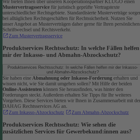
Wir bieten Ihnen über unseren Kooperationspartner KLUGO einen
Mustervertragsservice
für juristisch geprüfte Vertragstexte
unterschiedlicher Rechtsgebiete.
Standardisierte Musterverträge sorge
bei alltäglichen Rechtsgeschäften für Rechtssicherheit. Nutzen Sie
unser Angebot an Musterverträgen daher gerne für Ihren persönlichen
Schriftwechsel und Rechtsverkehr.
Zum Mustervertragsservice
Produktservices Rechtsschutz: In welche Fällen helfen
mir der Inkasso- und Abmahn-Abzockschutz?
Produktservices Rechtsschutz: In welche Fällen helfen mir der Inkasso-
und Abmahn-Abzockschutz?
Sie haben eine
Abmahnung oder Inkasso-Forderung
erhalten und
wissen nicht, wie Sie damit umgehen sollen? Mit Hilfe der beiden
Online-Assistenten
können Sie herausfinden, was hinter den
Forderungen steckt.
Außerdem erhalten Sie Tipps für Ihr weiteres
Vorgehen. Diese Services bieten wir Ihnen in Zusammenarbeit mit de
DAHAG Rechtsservices AG an.
Zum Inkasso-Abzockschutz
Zum Abmahn-Abzockschutz
Produktservices Rechtsschutz: Wie sehen die
zusätzlichen Services für Gewerbekund:innen aus?