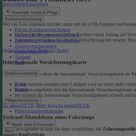
Immobilienfinanzierung
eVB-Nummer
Krankheit, Unfall & Pflege
Krankenversicherung
Wer ein Auto zulassen möchte, muss mit der eVB-Nummer nachweise
Private Krankenversicherung
Stellen Sie über unseren Online-Rechner einen Antrag auf Vers
Gesetzliche Krankenversicherung
Alternativ: Schließen Sie die Kfz-​Versicherung bei unserer Ber
Betriebliche Krankenversicherung
Zusatzversicherungen
Online berechnen
Beratung finden
Krankentagegeld
Ausland
Internationale Versicherungskarte
Tiere
Unfallversicherung
Bei Auslandsfahrten dient die Internationale Versicherungskarte als
V
Privat
In den meisten europäischen Ländern wird sie nicht mehr verla
Kinder
Trotzdem empfiehlt sich die Internationale Versicherungskart
Sie können die Internationale Versicherungskarte schnell und k
Pflegeversicherung
Zu meineDEVK
Mehr Infos zu meineDEVK
Pflegezusatzversicherung
Verkauf/Abmeldung eines Fahrzeugs
Beruf, Alter & Finanzen
Als Fahrzeughalter:in sind Sie dazu verpflichtet, die
Zulassungsstell
Beruf
Muster-Kaufvertrag.