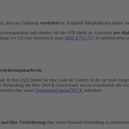
n, dass das Fahrzeug
versichert
ist. Folgende Möglichkeiten haben Si
icherungsschutz und erhalten Sie die eVB direkt im Anschluss
per Mai
atung vor Ort oder telefonisch unter
0800 4-​757-757
ab (gebührenfrei a
ersicherungsnachweis
.
ngt. In den
FAQ
finden Sie eine Liste der Länder, in der sie noch vorges
e in Verbindung mit Ihrer DEVK-Servicecard, um im Schadenfall alle wi
ostenlos über unser
Onlineportal meineDEVK
anfordern.
e und Ihre Versicherung
über einen Verkauf/Abmeldung zu informieren