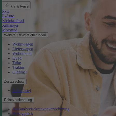
Kfz & Reise
Pkw
E-Auto
Kleinkraftrad
Anhänger
Motorrad
Weitere Kfz-Versicherungen
Wohnwagen
Lieferwagen
Wohnmobil
Quad
Trike
Traktor
Oldtimer
Zusatzschutz
Schutzbrief
Reiseversicherung
Auslandsreisekrankenversicherung
Reisegepäck