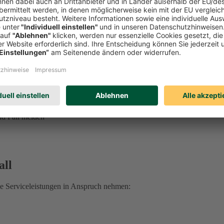
ung, Vorsorgevollmacht, Betreuungsverfügung und mehr
ge erhalten Sie unter
0221 757-1996
.
 sprechen Sie Ihre:n DEVK Berater:in an.
 Rechtsschutzfall:
d Fall melden
all
he Serviceleistungen in Anspruch nehmen: