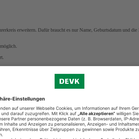
erkreis erweitern. Dafür braucht es nur Name, Geburtsdatum und die B
möglich.
t.
 kracht
cht mehr selbstbestimmt entscheiden können.