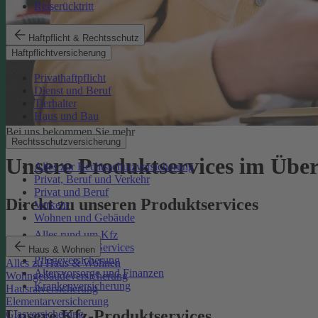
Reiserücktritt
Haftpflicht & Rechtsschutz
Haftpflichtversicherung
Privathaftpflicht
Dienst und Beruf
Tierhalter
Haus und Bau
Bei uns bekommen Sie mehr
Rechtsschutzversicherung
Unsere Produktservices im Über
Alles zur Rechtsschutzversicherung
Privat, Beruf und Verkehr
Privat und Beruf
Direkt zu unseren Produktservices
Verkehr
Wohnen und Gebäude
Alles rund um Kfz
Rechtsschutz-Services
Haus & Wohnen
Pflegeversicherung
Alles zu Haus & Wohnen
Altersvorsorge und Finanzen
Wohngebäudeversicherung
Krankenversicherung
Hausratversicherung
Elementarversicherung
Unsere Kfz-Produktservices
Glasversicherung